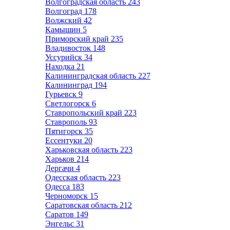
Волгоградская область
243
Волгоград
178
Волжский
42
Камышин
5
Приморский край
235
Владивосток
148
Уссурийск
34
Находка
21
Калининградская область
227
Калининград
194
Гурьевск
9
Светлогорск
6
Ставропольский край
223
Ставрополь
93
Пятигорск
35
Ессентуки
20
Харьковская область
223
Харьков
214
Дергачи
4
Одесская область
223
Одесса
183
Черноморск
15
Саратовская область
212
Саратов
149
Энгельс
31