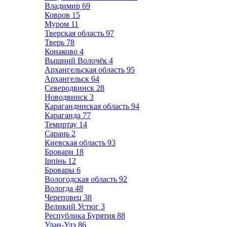
Владимир
69
Ковров
15
Муром
11
Тверская область
97
Тверь
78
Конаково
4
Вышний Волочёк
4
Архангельская область
95
Архангельск
64
Северодвинск
28
Новодвинск
3
Карагандинская область
94
Караганда
77
Темиртау
14
Сарань
2
Киевская область
93
Бровари
18
Ірпінь
12
Бровары
6
Вологодская область
92
Вологда
48
Череповец
38
Великий Устюг
3
Республика Бурятия
88
Улан-Удэ
86