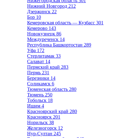
Нижегородская область
301
Нижний Новгород
212
Дзержинск
22
Бор
10
Кемеровская область — Кузбасс
301
Кемерово
143
Новокузнецк
86
Междуреченск
14
Республика Башкортостан
289
Уфа
172
Стерлитамак
33
Салават
14
Пермский край
283
Пермь
231
Березники
14
Соликамск
6
Тюменская область
280
Тюмень
250
Тобольск
18
Ишим
4
Красноярский край
280
Красноярск
201
Норильск
38
Железногорск
12
Нур-Султан
245