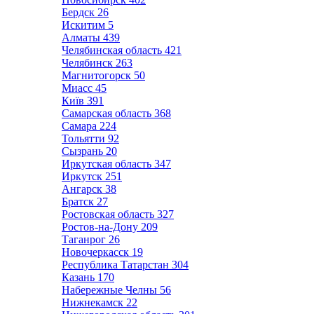
Бердск
26
Искитим
5
Алматы
439
Челябинская область
421
Челябинск
263
Магнитогорск
50
Миасс
45
Київ
391
Самарская область
368
Самара
224
Тольятти
92
Сызрань
20
Иркутская область
347
Иркутск
251
Ангарск
38
Братск
27
Ростовская область
327
Ростов-на-Дону
209
Таганрог
26
Новочеркасск
19
Республика Татарстан
304
Казань
170
Набережные Челны
56
Нижнекамск
22