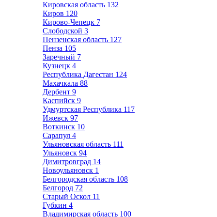
Кировская область
132
Киров
120
Кирово-Чепецк
7
Слободской
3
Пензенская область
127
Пенза
105
Заречный
7
Кузнецк
4
Республика Дагестан
124
Махачкала
88
Дербент
9
Каспийск
9
Удмуртская Республика
117
Ижевск
97
Воткинск
10
Сарапул
4
Ульяновская область
111
Ульяновск
94
Димитровград
14
Новоульяновск
1
Белгородская область
108
Белгород
72
Старый Оскол
11
Губкин
4
Владимирская область
100