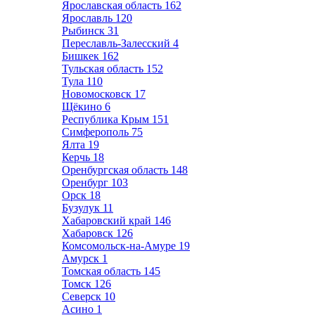
Ярославская область
162
Ярославль
120
Рыбинск
31
Переславль-Залесский
4
Бишкек
162
Тульская область
152
Тула
110
Новомосковск
17
Щёкино
6
Республика Крым
151
Симферополь
75
Ялта
19
Керчь
18
Оренбургская область
148
Оренбург
103
Орск
18
Бузулук
11
Хабаровский край
146
Хабаровск
126
Комсомольск-на-Амуре
19
Амурск
1
Томская область
145
Томск
126
Северск
10
Асино
1