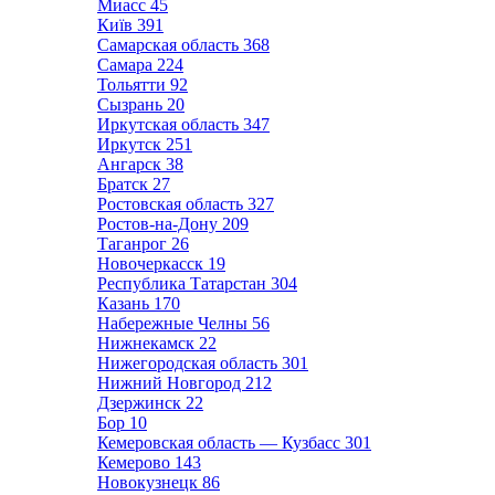
Миасс
45
Київ
391
Самарская область
368
Самара
224
Тольятти
92
Сызрань
20
Иркутская область
347
Иркутск
251
Ангарск
38
Братск
27
Ростовская область
327
Ростов-на-Дону
209
Таганрог
26
Новочеркасск
19
Республика Татарстан
304
Казань
170
Набережные Челны
56
Нижнекамск
22
Нижегородская область
301
Нижний Новгород
212
Дзержинск
22
Бор
10
Кемеровская область — Кузбасс
301
Кемерово
143
Новокузнецк
86