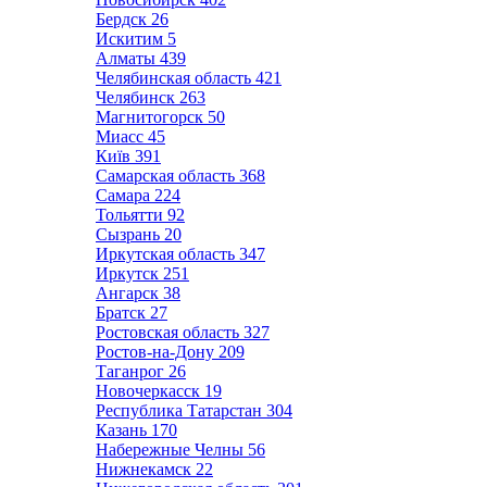
Бердск
26
Искитим
5
Алматы
439
Челябинская область
421
Челябинск
263
Магнитогорск
50
Миасс
45
Київ
391
Самарская область
368
Самара
224
Тольятти
92
Сызрань
20
Иркутская область
347
Иркутск
251
Ангарск
38
Братск
27
Ростовская область
327
Ростов-на-Дону
209
Таганрог
26
Новочеркасск
19
Республика Татарстан
304
Казань
170
Набережные Челны
56
Нижнекамск
22