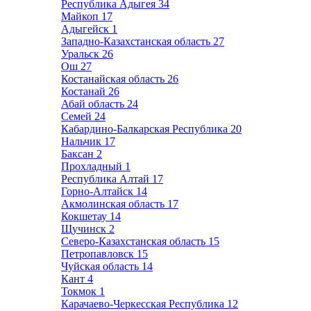
Республика Адыгея
34
Майкоп
17
Адыгейск
1
Западно-Казахстанская область
27
Уральск
26
Ош
27
Костанайская область
26
Костанай
26
Абай область
24
Семей
24
Кабардино-Балкарская Республика
20
Нальчик
17
Баксан
2
Прохладный
1
Республика Алтай
17
Горно-Алтайск
14
Акмолинская область
17
Кокшетау
14
Щучинск
2
Северо-Казахстанская область
15
Петропавловск
15
Чуйская область
14
Кант
4
Токмок
1
Карачаево-Черкесская Республика
12