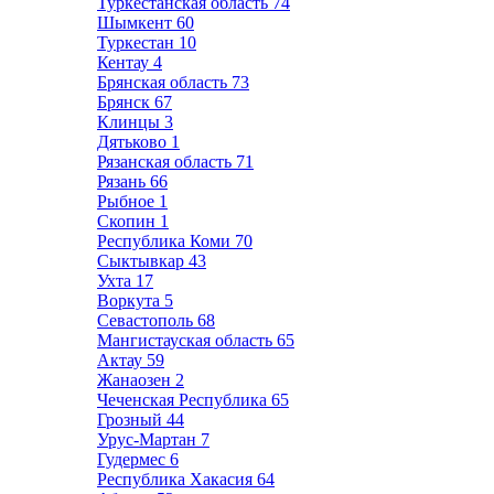
Туркестанская область
74
Шымкент
60
Туркестан
10
Кентау
4
Брянская область
73
Брянск
67
Клинцы
3
Дятьково
1
Рязанская область
71
Рязань
66
Рыбное
1
Скопин
1
Республика Коми
70
Сыктывкар
43
Ухта
17
Воркута
5
Севастополь
68
Мангистауская область
65
Актау
59
Жанаозен
2
Чеченская Республика
65
Грозный
44
Урус-Мартан
7
Гудермес
6
Республика Хакасия
64