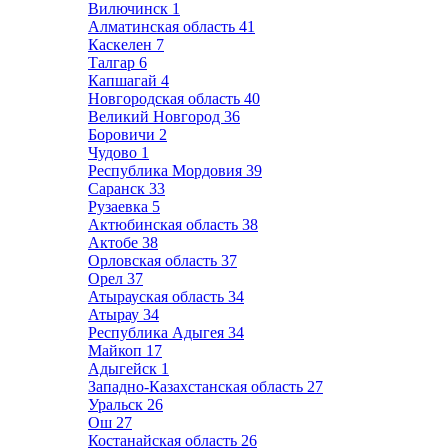
Вилючинск
1
Алматинская область
41
Каскелен
7
Талгар
6
Капшагай
4
Новгородская область
40
Великий Новгород
36
Боровичи
2
Чудово
1
Республика Мордовия
39
Саранск
33
Рузаевка
5
Актюбинская область
38
Актобе
38
Орловская область
37
Орел
37
Атырауская область
34
Атырау
34
Республика Адыгея
34
Майкоп
17
Адыгейск
1
Западно-Казахстанская область
27
Уральск
26
Ош
27
Костанайская область
26