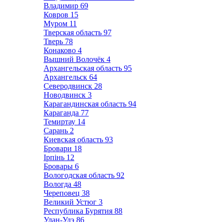
Владимир
69
Ковров
15
Муром
11
Тверская область
97
Тверь
78
Конаково
4
Вышний Волочёк
4
Архангельская область
95
Архангельск
64
Северодвинск
28
Новодвинск
3
Карагандинская область
94
Караганда
77
Темиртау
14
Сарань
2
Киевская область
93
Бровари
18
Ірпінь
12
Бровары
6
Вологодская область
92
Вологда
48
Череповец
38
Великий Устюг
3
Республика Бурятия
88
Улан-Удэ
86