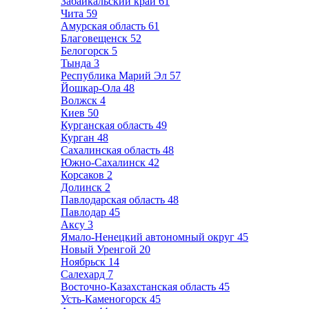
Забайкальский край
61
Чита
59
Амурская область
61
Благовещенск
52
Белогорск
5
Тында
3
Республика Марий Эл
57
Йошкар-Ола
48
Волжск
4
Киев
50
Курганская область
49
Курган
48
Сахалинская область
48
Южно-Сахалинск
42
Корсаков
2
Долинск
2
Павлодарская область
48
Павлодар
45
Аксу
3
Ямало-Ненецкий автономный округ
45
Новый Уренгой
20
Ноябрьск
14
Салехард
7
Восточно-Казахстанская область
45
Усть-Каменогорск
45