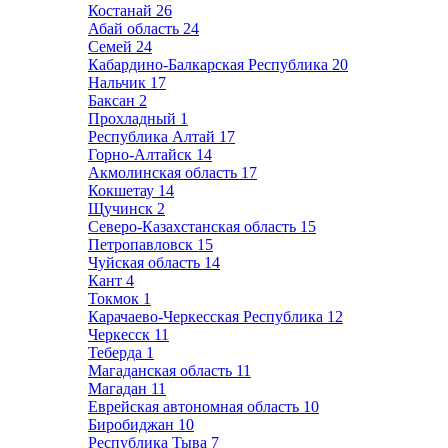
Костанай
26
Абай область
24
Семей
24
Кабардино-Балкарская Республика
20
Нальчик
17
Баксан
2
Прохладный
1
Республика Алтай
17
Горно-Алтайск
14
Акмолинская область
17
Кокшетау
14
Щучинск
2
Северо-Казахстанская область
15
Петропавловск
15
Чуйская область
14
Кант
4
Токмок
1
Карачаево-Черкесская Республика
12
Черкесск
11
Теберда
1
Магаданская область
11
Магадан
11
Еврейская автономная область
10
Биробиджан
10
Республика Тыва
7