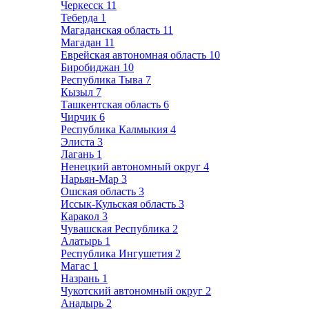
Черкесск
11
Теберда
1
Магаданская область
11
Магадан
11
Еврейская автономная область
10
Биробиджан
10
Республика Тыва
7
Кызыл
7
Ташкентская область
6
Чирчик
6
Республика Калмыкия
4
Элиста
3
Лагань
1
Ненецкий автономный округ
4
Нарьян-Мар
3
Ошская область
3
Иссык-Кульская область
3
Каракол
3
Чувашская Республика
2
Алатырь
1
Республика Ингушетия
2
Магас
1
Назрань
1
Чукотский автономный округ
2
Анадырь
2