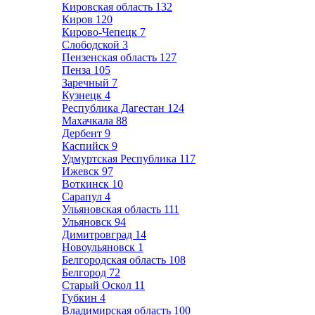
Кировская область
132
Киров
120
Кирово-Чепецк
7
Слободской
3
Пензенская область
127
Пенза
105
Заречный
7
Кузнецк
4
Республика Дагестан
124
Махачкала
88
Дербент
9
Каспийск
9
Удмуртская Республика
117
Ижевск
97
Воткинск
10
Сарапул
4
Ульяновская область
111
Ульяновск
94
Димитровград
14
Новоульяновск
1
Белгородская область
108
Белгород
72
Старый Оскол
11
Губкин
4
Владимирская область
100