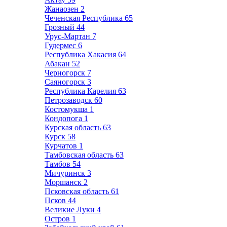
Жанаозен
2
Чеченская Республика
65
Грозный
44
Урус-Мартан
7
Гудермес
6
Республика Хакасия
64
Абакан
52
Черногорск
7
Саяногорск
3
Республика Карелия
63
Петрозаводск
60
Костомукша
1
Кондопога
1
Курская область
63
Курск
58
Курчатов
1
Тамбовская область
63
Тамбов
54
Мичуринск
3
Моршанск
2
Псковская область
61
Псков
44
Великие Луки
4
Остров
1