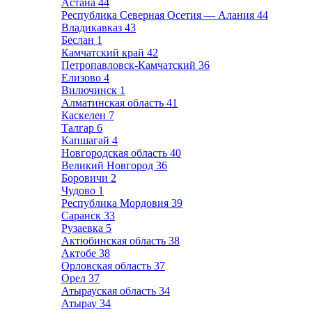
Астана
44
Республика Северная Осетия — Алания
44
Владикавказ
43
Беслан
1
Камчатский край
42
Петропавловск-Камчатский
36
Елизово
4
Вилючинск
1
Алматинская область
41
Каскелен
7
Талгар
6
Капшагай
4
Новгородская область
40
Великий Новгород
36
Боровичи
2
Чудово
1
Республика Мордовия
39
Саранск
33
Рузаевка
5
Актюбинская область
38
Актобе
38
Орловская область
37
Орел
37
Атырауская область
34
Атырау
34