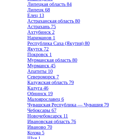
Липецкая область
84
Липецк
68
Елец
13
Астраханская область
80
Астрахань
75
Ахтубинск
2
Нариманов
1
Республика Саха (Якутия)
80
Якутск
72
Покровск
1
Мурманская область
80
Мурманск
45
Апатиты
10
Североморск
7
Калужская область
79
Калуга
46
Обнинск
19
Малоярославец
6
Чувашская Республика — Чувашия
79
Чебоксары
67
Новочебоксарск
11
Ивановская область
76
Иваново
70
Кохма
5
Шуя
1