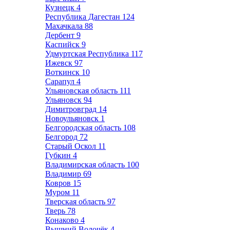
Кузнецк
4
Республика Дагестан
124
Махачкала
88
Дербент
9
Каспийск
9
Удмуртская Республика
117
Ижевск
97
Воткинск
10
Сарапул
4
Ульяновская область
111
Ульяновск
94
Димитровград
14
Новоульяновск
1
Белгородская область
108
Белгород
72
Старый Оскол
11
Губкин
4
Владимирская область
100
Владимир
69
Ковров
15
Муром
11
Тверская область
97
Тверь
78
Конаково
4
Вышний Волочёк
4