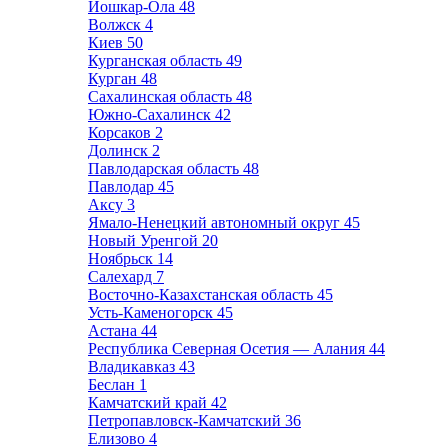
Йошкар-Ола
48
Волжск
4
Киев
50
Курганская область
49
Курган
48
Сахалинская область
48
Южно-Сахалинск
42
Корсаков
2
Долинск
2
Павлодарская область
48
Павлодар
45
Аксу
3
Ямало-Ненецкий автономный округ
45
Новый Уренгой
20
Ноябрьск
14
Салехард
7
Восточно-Казахстанская область
45
Усть-Каменогорск
45
Астана
44
Республика Северная Осетия — Алания
44
Владикавказ
43
Беслан
1
Камчатский край
42
Петропавловск-Камчатский
36
Елизово
4