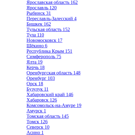
Ярославская область
162
Ярославль
120
Рыбинск
31
Переславль-Залесский
4
Бишкек
162
Тульская область
152
Тула
110
Новомосковск
17
Щёкино
6
Республика Крым
151
Симферополь
75
Ялта
19
Керчь
18
Оренбургская область
148
Оренбург
103
Орск
18
Бузулук
11
Хабаровский край
146
Хабаровск
126
Комсомольск-на-Амуре
19
Амурск
1
Томская область
145
Томск
126
Северск
10
Асино
1