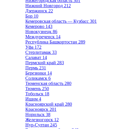
Нижегородская область
301
Нижний Новгород
212
Дзержинск
22
Бор
10
Кемеровская область — Кузбасс
301
Кемерово
143
Новокузнецк
86
Междуреченск
14
Республика Башкортостан
289
Уфа
172
Стерлитамак
33
Салават
14
Пермский край
283
Пермь
231
Березники
14
Соликамск
6
Тюменская область
280
Тюмень
250
Тобольск
18
Ишим
4
Красноярский край
280
Красноярск
201
Норильск
38
Железногорск
12
Нур-Султан
245