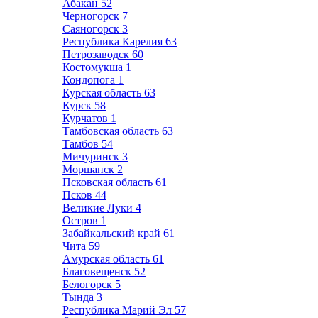
Абакан
52
Черногорск
7
Саяногорск
3
Республика Карелия
63
Петрозаводск
60
Костомукша
1
Кондопога
1
Курская область
63
Курск
58
Курчатов
1
Тамбовская область
63
Тамбов
54
Мичуринск
3
Моршанск
2
Псковская область
61
Псков
44
Великие Луки
4
Остров
1
Забайкальский край
61
Чита
59
Амурская область
61
Благовещенск
52
Белогорск
5
Тында
3
Республика Марий Эл
57