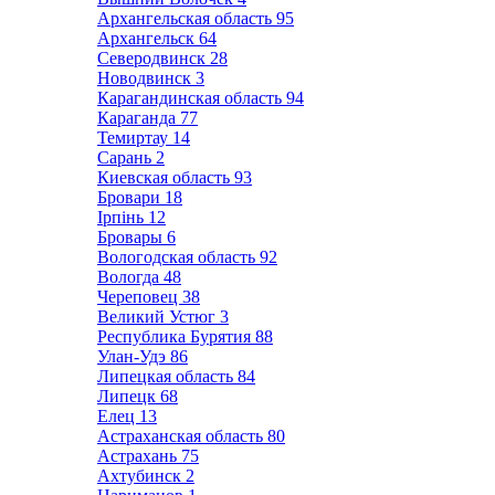
Архангельская область
95
Архангельск
64
Северодвинск
28
Новодвинск
3
Карагандинская область
94
Караганда
77
Темиртау
14
Сарань
2
Киевская область
93
Бровари
18
Ірпінь
12
Бровары
6
Вологодская область
92
Вологда
48
Череповец
38
Великий Устюг
3
Республика Бурятия
88
Улан-Удэ
86
Липецкая область
84
Липецк
68
Елец
13
Астраханская область
80
Астрахань
75
Ахтубинск
2