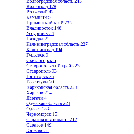
Волгоградская область
243
Волгоград
178
Волжский
42
Камышин
5
Приморский край
235
Владивосток
148
Уссурийск
34
Находка
21
Калининградская область
227
Калининград
194
Гурьевск
9
Светлогорск
6
Ставропольский край
223
Ставрополь
93
Пятигорск
35
Ессентуки
20
Харьковская область
223
Харьков
214
Дергачи
4
Одесская область
223
Одесса
183
Черноморск
15
Саратовская область
212
Саратов
149
Энгельс
31