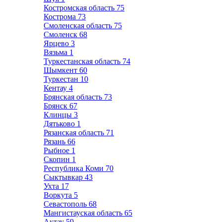
Костромская область
75
Кострома
73
Смоленская область
75
Смоленск
68
Ярцево
3
Вязьма
1
Туркестанская область
74
Шымкент
60
Туркестан
10
Кентау
4
Брянская область
73
Брянск
67
Клинцы
3
Дятьково
1
Рязанская область
71
Рязань
66
Рыбное
1
Скопин
1
Республика Коми
70
Сыктывкар
43
Ухта
17
Воркута
5
Севастополь
68
Мангистауская область
65
Актау
59