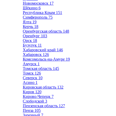
Новомосковск
17
Щёкино
6
Республика Крым
151
Симферополь
75
Ялта
19
Керчь
18
Оренбургская область
148
Оренбург
103
Орск
18
Бузулук
11
Хабаровский край
146
Хабаровск
126
Комсомольск-на-Амуре
19
Амурск
1
Томская область
145
Томск
126
Северск
10
Асино
1
Кировская область
132
Киров
120
Кирово-Чепецк
7
Слободской
3
Пензенская область
127
Пенза
105
Заречный
7