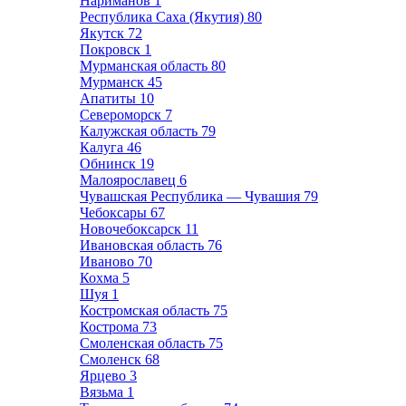
Нариманов
1
Республика Саха (Якутия)
80
Якутск
72
Покровск
1
Мурманская область
80
Мурманск
45
Апатиты
10
Североморск
7
Калужская область
79
Калуга
46
Обнинск
19
Малоярославец
6
Чувашская Республика — Чувашия
79
Чебоксары
67
Новочебоксарск
11
Ивановская область
76
Иваново
70
Кохма
5
Шуя
1
Костромская область
75
Кострома
73
Смоленская область
75
Смоленск
68
Ярцево
3
Вязьма
1