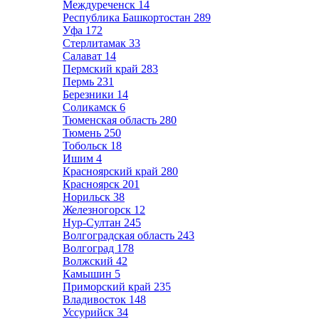
Междуреченск
14
Республика Башкортостан
289
Уфа
172
Стерлитамак
33
Салават
14
Пермский край
283
Пермь
231
Березники
14
Соликамск
6
Тюменская область
280
Тюмень
250
Тобольск
18
Ишим
4
Красноярский край
280
Красноярск
201
Норильск
38
Железногорск
12
Нур-Султан
245
Волгоградская область
243
Волгоград
178
Волжский
42
Камышин
5
Приморский край
235
Владивосток
148
Уссурийск
34