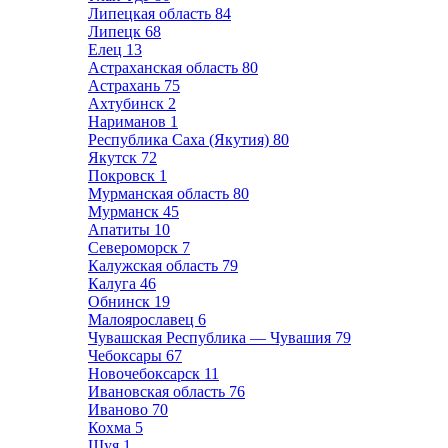
Липецкая область
84
Липецк
68
Елец
13
Астраханская область
80
Астрахань
75
Ахтубинск
2
Нариманов
1
Республика Саха (Якутия)
80
Якутск
72
Покровск
1
Мурманская область
80
Мурманск
45
Апатиты
10
Североморск
7
Калужская область
79
Калуга
46
Обнинск
19
Малоярославец
6
Чувашская Республика — Чувашия
79
Чебоксары
67
Новочебоксарск
11
Ивановская область
76
Иваново
70
Кохма
5
Шуя
1