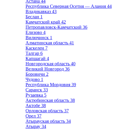
Астана
44
Республика Северная Осетия — Алания
44
Владикавказ
43
Беслан
1
Камчатский край
42
Петропавловск-Камчатский
36
Елизово
4
Вилючинск
1
Алматинская область
41
Каскелен
7
Талгар
6
Капшагай
4
Новгородская область
40
Великий Новгород
36
Боровичи
2
Чудово
1
Республика Мордовия
39
Саранск
33
Рузаевка
5
Актюбинская область
38
Актобе
38
Орловская область
37
Орел
37
Атырауская область
34
Атырау
34