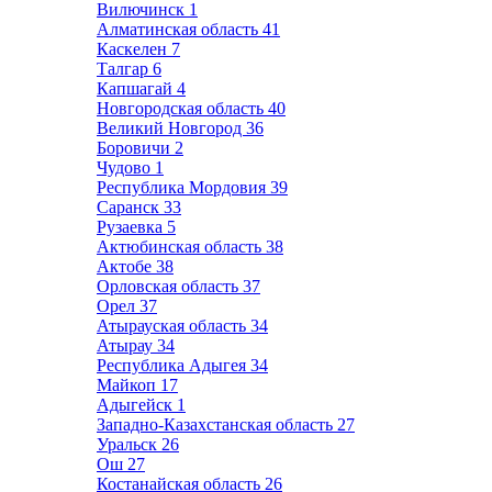
Вилючинск
1
Алматинская область
41
Каскелен
7
Талгар
6
Капшагай
4
Новгородская область
40
Великий Новгород
36
Боровичи
2
Чудово
1
Республика Мордовия
39
Саранск
33
Рузаевка
5
Актюбинская область
38
Актобе
38
Орловская область
37
Орел
37
Атырауская область
34
Атырау
34
Республика Адыгея
34
Майкоп
17
Адыгейск
1
Западно-Казахстанская область
27
Уральск
26
Ош
27
Костанайская область
26