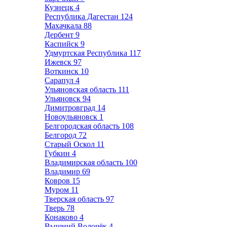
Кузнецк
4
Республика Дагестан
124
Махачкала
88
Дербент
9
Каспийск
9
Удмуртская Республика
117
Ижевск
97
Воткинск
10
Сарапул
4
Ульяновская область
111
Ульяновск
94
Димитровград
14
Новоульяновск
1
Белгородская область
108
Белгород
72
Старый Оскол
11
Губкин
4
Владимирская область
100
Владимир
69
Ковров
15
Муром
11
Тверская область
97
Тверь
78
Конаково
4
Вышний Волочёк
4