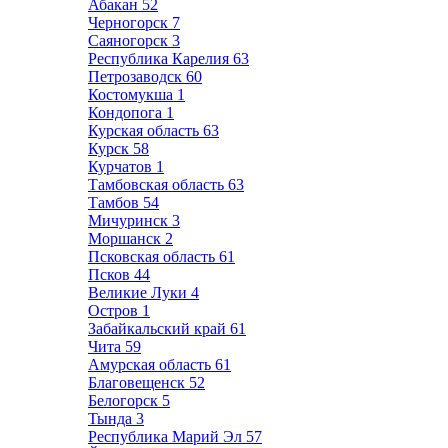
Абакан
52
Черногорск
7
Саяногорск
3
Республика Карелия
63
Петрозаводск
60
Костомукша
1
Кондопога
1
Курская область
63
Курск
58
Курчатов
1
Тамбовская область
63
Тамбов
54
Мичуринск
3
Моршанск
2
Псковская область
61
Псков
44
Великие Луки
4
Остров
1
Забайкальский край
61
Чита
59
Амурская область
61
Благовещенск
52
Белогорск
5
Тында
3
Республика Марий Эл
57