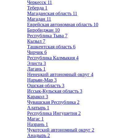
Черкесск
11
Теберда
1
Магаданская область
11
Магадан
11
Еврейская автономная область
10
Биробиджан
10
Республика Тыва
7
Кызыл
7
Ташкентская область
6
Чирчик
6
Республика Калмыкия
4
Элиста
3
Лагань
1
Ненецкий автономный округ
4
Нарьян-Мар
3
Ошская область
3
Иссык-Кульская область
3
Каракол
3
Чувашская Республика
2
Алатырь
1
Республика Ингушетия
2
Магас
1
Назрань
1
Чукотский автономный округ
2
Анадырь
2