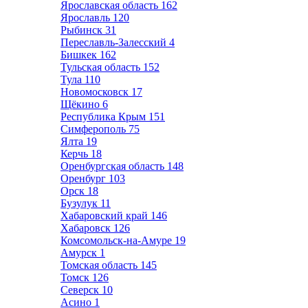
Ярославская область
162
Ярославль
120
Рыбинск
31
Переславль-Залесский
4
Бишкек
162
Тульская область
152
Тула
110
Новомосковск
17
Щёкино
6
Республика Крым
151
Симферополь
75
Ялта
19
Керчь
18
Оренбургская область
148
Оренбург
103
Орск
18
Бузулук
11
Хабаровский край
146
Хабаровск
126
Комсомольск-на-Амуре
19
Амурск
1
Томская область
145
Томск
126
Северск
10
Асино
1