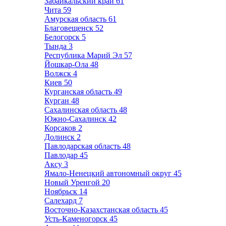
Забайкальский край
61
Чита
59
Амурская область
61
Благовещенск
52
Белогорск
5
Тында
3
Республика Марий Эл
57
Йошкар-Ола
48
Волжск
4
Киев
50
Курганская область
49
Курган
48
Сахалинская область
48
Южно-Сахалинск
42
Корсаков
2
Долинск
2
Павлодарская область
48
Павлодар
45
Аксу
3
Ямало-Ненецкий автономный округ
45
Новый Уренгой
20
Ноябрьск
14
Салехард
7
Восточно-Казахстанская область
45
Усть-Каменогорск
45