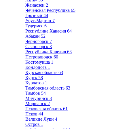
Жанаозен
2
Чеченская Республика
65
Грозный
44
Урус-Мартан
7
Гудермес
6
Республика Хакасия
64
Абакан
52
Черногорск
7
Саяногорск
3
Республика Карелия
63
Петрозаводск
60
Костомукша
1
Кондопога
1
Курская область
63
Курск
58
Курчатов
1
Тамбовская область
63
Тамбов
54
Мичуринск
3
Моршанск
2
Псковская область
61
Псков
44
Великие Луки
4
Остров
1