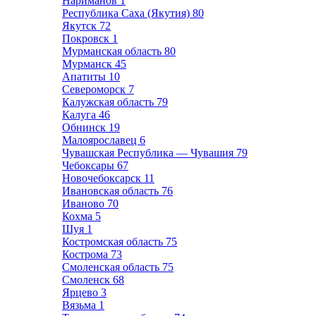
Нариманов
1
Республика Саха (Якутия)
80
Якутск
72
Покровск
1
Мурманская область
80
Мурманск
45
Апатиты
10
Североморск
7
Калужская область
79
Калуга
46
Обнинск
19
Малоярославец
6
Чувашская Республика — Чувашия
79
Чебоксары
67
Новочебоксарск
11
Ивановская область
76
Иваново
70
Кохма
5
Шуя
1
Костромская область
75
Кострома
73
Смоленская область
75
Смоленск
68
Ярцево
3
Вязьма
1