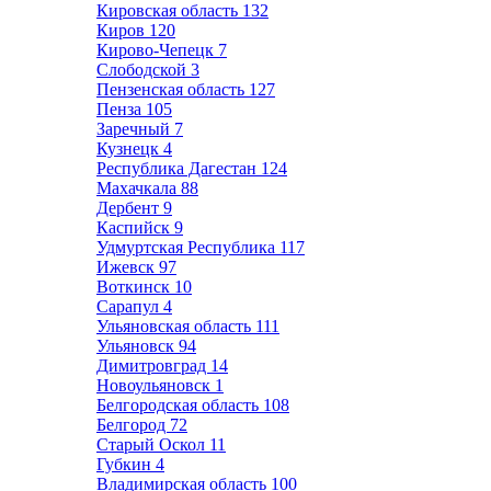
Кировская область
132
Киров
120
Кирово-Чепецк
7
Слободской
3
Пензенская область
127
Пенза
105
Заречный
7
Кузнецк
4
Республика Дагестан
124
Махачкала
88
Дербент
9
Каспийск
9
Удмуртская Республика
117
Ижевск
97
Воткинск
10
Сарапул
4
Ульяновская область
111
Ульяновск
94
Димитровград
14
Новоульяновск
1
Белгородская область
108
Белгород
72
Старый Оскол
11
Губкин
4
Владимирская область
100