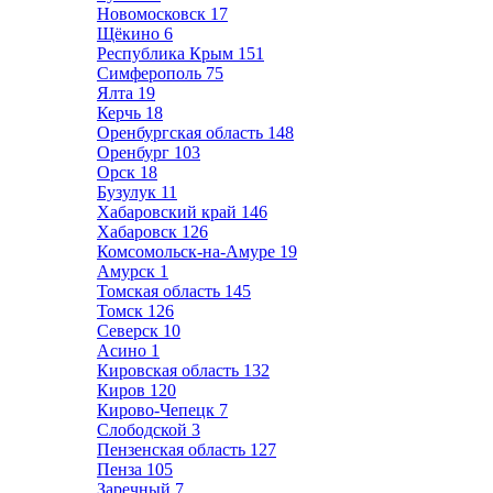
Новомосковск
17
Щёкино
6
Республика Крым
151
Симферополь
75
Ялта
19
Керчь
18
Оренбургская область
148
Оренбург
103
Орск
18
Бузулук
11
Хабаровский край
146
Хабаровск
126
Комсомольск-на-Амуре
19
Амурск
1
Томская область
145
Томск
126
Северск
10
Асино
1
Кировская область
132
Киров
120
Кирово-Чепецк
7
Слободской
3
Пензенская область
127
Пенза
105
Заречный
7