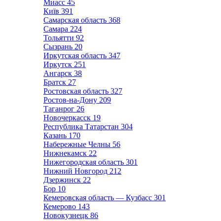
Миасс
45
Київ
391
Самарская область
368
Самара
224
Тольятти
92
Сызрань
20
Иркутская область
347
Иркутск
251
Ангарск
38
Братск
27
Ростовская область
327
Ростов-на-Дону
209
Таганрог
26
Новочеркасск
19
Республика Татарстан
304
Казань
170
Набережные Челны
56
Нижнекамск
22
Нижегородская область
301
Нижний Новгород
212
Дзержинск
22
Бор
10
Кемеровская область — Кузбасс
301
Кемерово
143
Новокузнецк
86