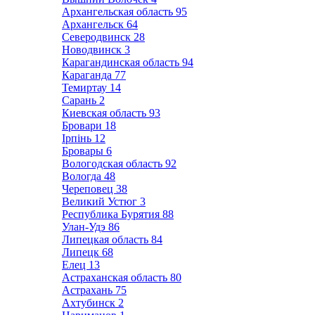
Архангельская область
95
Архангельск
64
Северодвинск
28
Новодвинск
3
Карагандинская область
94
Караганда
77
Темиртау
14
Сарань
2
Киевская область
93
Бровари
18
Ірпінь
12
Бровары
6
Вологодская область
92
Вологда
48
Череповец
38
Великий Устюг
3
Республика Бурятия
88
Улан-Удэ
86
Липецкая область
84
Липецк
68
Елец
13
Астраханская область
80
Астрахань
75
Ахтубинск
2