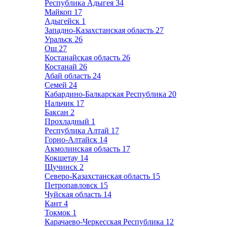
Республика Адыгея
34
Майкоп
17
Адыгейск
1
Западно-Казахстанская область
27
Уральск
26
Ош
27
Костанайская область
26
Костанай
26
Абай область
24
Семей
24
Кабардино-Балкарская Республика
20
Нальчик
17
Баксан
2
Прохладный
1
Республика Алтай
17
Горно-Алтайск
14
Акмолинская область
17
Кокшетау
14
Щучинск
2
Северо-Казахстанская область
15
Петропавловск
15
Чуйская область
14
Кант
4
Токмок
1
Карачаево-Черкесская Республика
12