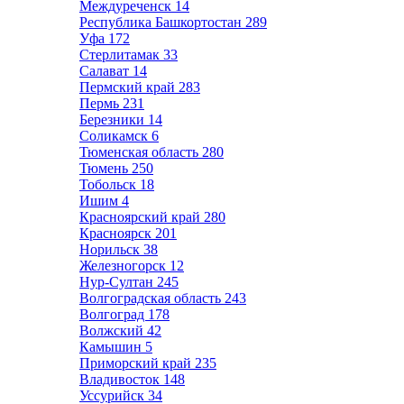
Междуреченск
14
Республика Башкортостан
289
Уфа
172
Стерлитамак
33
Салават
14
Пермский край
283
Пермь
231
Березники
14
Соликамск
6
Тюменская область
280
Тюмень
250
Тобольск
18
Ишим
4
Красноярский край
280
Красноярск
201
Норильск
38
Железногорск
12
Нур-Султан
245
Волгоградская область
243
Волгоград
178
Волжский
42
Камышин
5
Приморский край
235
Владивосток
148
Уссурийск
34