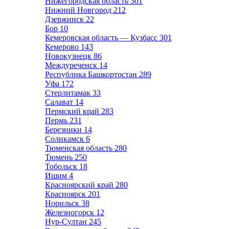
Нижегородская область
301
Нижний Новгород
212
Дзержинск
22
Бор
10
Кемеровская область — Кузбасс
301
Кемерово
143
Новокузнецк
86
Междуреченск
14
Республика Башкортостан
289
Уфа
172
Стерлитамак
33
Салават
14
Пермский край
283
Пермь
231
Березники
14
Соликамск
6
Тюменская область
280
Тюмень
250
Тобольск
18
Ишим
4
Красноярский край
280
Красноярск
201
Норильск
38
Железногорск
12
Нур-Султан
245