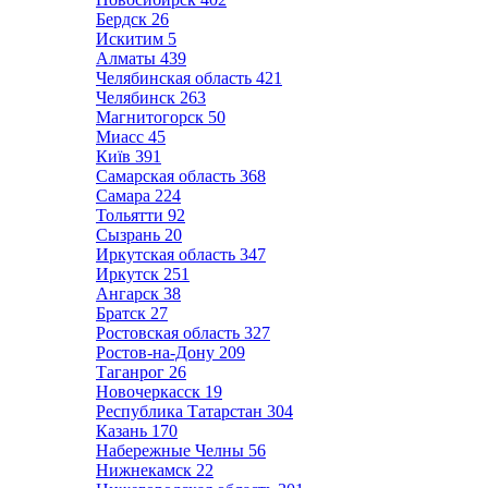
Бердск
26
Искитим
5
Алматы
439
Челябинская область
421
Челябинск
263
Магнитогорск
50
Миасс
45
Київ
391
Самарская область
368
Самара
224
Тольятти
92
Сызрань
20
Иркутская область
347
Иркутск
251
Ангарск
38
Братск
27
Ростовская область
327
Ростов-на-Дону
209
Таганрог
26
Новочеркасск
19
Республика Татарстан
304
Казань
170
Набережные Челны
56
Нижнекамск
22