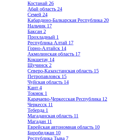
Костанай
26
Абай область
24
Семей
24
Кабардино-Балкарская Республика
20
Нальчик
17
Баксан
2
Прохладный
1
Республика Алтай
17
Горно-Алтайск
14
Акмолинская область
17
Кокшетау
14
Щучинск
2
Северо-Казахстанская область
15
Петропавловск
15
Чуйская область
14
Кант
4
Токмок
1
Карачаево-Черкесская Республика
12
Черкесск
11
Теберда
1
Магаданская область
11
Магадан
11
Еврейская автономная область
10
Биробиджан
10
Республика Тыва
7