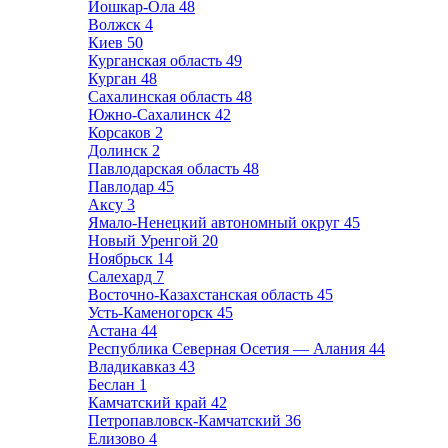
Йошкар-Ола
48
Волжск
4
Киев
50
Курганская область
49
Курган
48
Сахалинская область
48
Южно-Сахалинск
42
Корсаков
2
Долинск
2
Павлодарская область
48
Павлодар
45
Аксу
3
Ямало-Ненецкий автономный округ
45
Новый Уренгой
20
Ноябрьск
14
Салехард
7
Восточно-Казахстанская область
45
Усть-Каменогорск
45
Астана
44
Республика Северная Осетия — Алания
44
Владикавказ
43
Беслан
1
Камчатский край
42
Петропавловск-Камчатский
36
Елизово
4