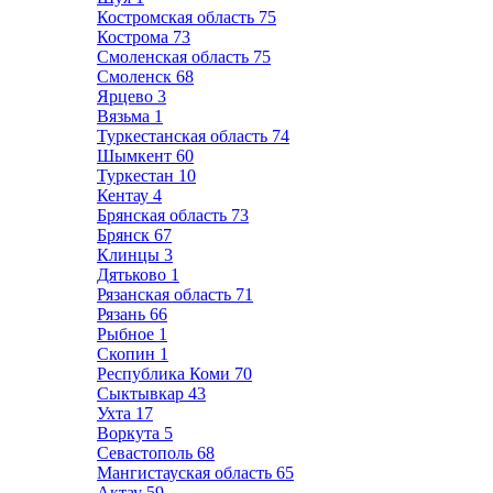
Костромская область
75
Кострома
73
Смоленская область
75
Смоленск
68
Ярцево
3
Вязьма
1
Туркестанская область
74
Шымкент
60
Туркестан
10
Кентау
4
Брянская область
73
Брянск
67
Клинцы
3
Дятьково
1
Рязанская область
71
Рязань
66
Рыбное
1
Скопин
1
Республика Коми
70
Сыктывкар
43
Ухта
17
Воркута
5
Севастополь
68
Мангистауская область
65
Актау
59