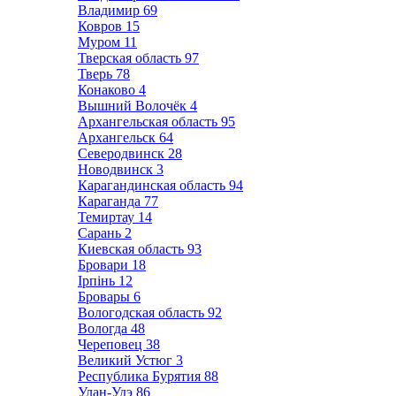
Владимир
69
Ковров
15
Муром
11
Тверская область
97
Тверь
78
Конаково
4
Вышний Волочёк
4
Архангельская область
95
Архангельск
64
Северодвинск
28
Новодвинск
3
Карагандинская область
94
Караганда
77
Темиртау
14
Сарань
2
Киевская область
93
Бровари
18
Ірпінь
12
Бровары
6
Вологодская область
92
Вологда
48
Череповец
38
Великий Устюг
3
Республика Бурятия
88
Улан-Удэ
86