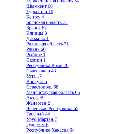
Туркестанская область
74
Шымкент
60
Туркестан
10
Кентау
4
Брянская область
73
Брянск
67
Клинцы
3
Дятьково
1
Рязанская область
71
Рязань
66
Рыбное
1
Скопин
1
Республика Коми
70
Сыктывкар
43
Ухта
17
Воркута
5
Севастополь
68
Мангистауская область
65
Актау
59
Жанаозен
2
Чеченская Республика
65
Грозный
44
Урус-Мартан
7
Гудермес
6
Республика Хакасия
64