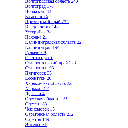
Волгоградская область
243
Волгоград
178
Волжский
42
Камышин
5
Приморский край
235
Владивосток
148
Уссурийск
34
Находка
21
Калининградская область
227
Калининград
194
Гурьевск
9
Светлогорск
6
Ставропольский край
223
Ставрополь
93
Пятигорск
35
Ессентуки
20
Харьковская область
223
Харьков
214
Дергачи
4
Одесская область
223
Одесса
183
Черноморск
15
Саратовская область
212
Саратов
149
Энгельс
31