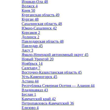
Йошкар-Ола
48
Волжск
4
Киев
50
Курганская область
49
Курган
48
Сахалинская область
48
Южно-Сахалинск
42
Корсаков
2
Долинск
2
Павлодарская область
48
Павлодар
45
Аксу
3
Ямало-Ненецкий автономный округ
45
Новый Уренгой
20
Ноябрьск
14
Салехард
7
Восточно-Казахстанская область
45
Усть-Каменогорск
45
Астана
44
Республика Северная Осетия — Алания
44
Владикавказ
43
Беслан
1
Камчатский край
42
Петропавловск-Камчатский
36
Елизово
4