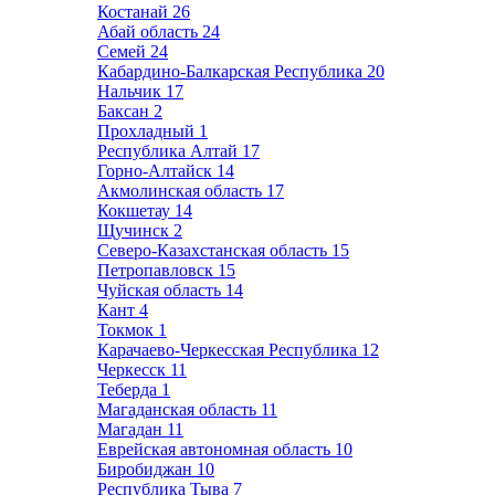
Костанай
26
Абай область
24
Семей
24
Кабардино-Балкарская Республика
20
Нальчик
17
Баксан
2
Прохладный
1
Республика Алтай
17
Горно-Алтайск
14
Акмолинская область
17
Кокшетау
14
Щучинск
2
Северо-Казахстанская область
15
Петропавловск
15
Чуйская область
14
Кант
4
Токмок
1
Карачаево-Черкесская Республика
12
Черкесск
11
Теберда
1
Магаданская область
11
Магадан
11
Еврейская автономная область
10
Биробиджан
10
Республика Тыва
7