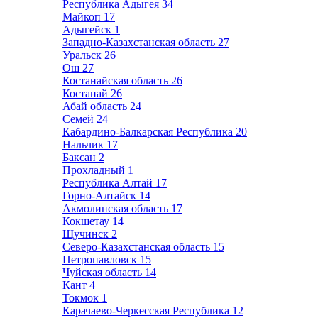
Республика Адыгея
34
Майкоп
17
Адыгейск
1
Западно-Казахстанская область
27
Уральск
26
Ош
27
Костанайская область
26
Костанай
26
Абай область
24
Семей
24
Кабардино-Балкарская Республика
20
Нальчик
17
Баксан
2
Прохладный
1
Республика Алтай
17
Горно-Алтайск
14
Акмолинская область
17
Кокшетау
14
Щучинск
2
Северо-Казахстанская область
15
Петропавловск
15
Чуйская область
14
Кант
4
Токмок
1
Карачаево-Черкесская Республика
12