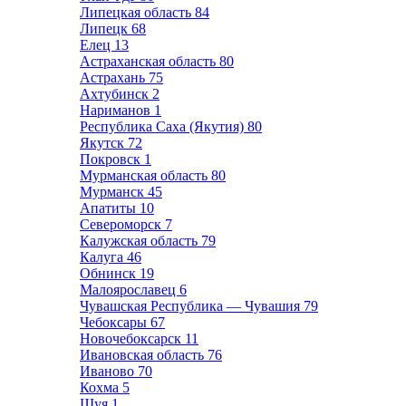
Липецкая область
84
Липецк
68
Елец
13
Астраханская область
80
Астрахань
75
Ахтубинск
2
Нариманов
1
Республика Саха (Якутия)
80
Якутск
72
Покровск
1
Мурманская область
80
Мурманск
45
Апатиты
10
Североморск
7
Калужская область
79
Калуга
46
Обнинск
19
Малоярославец
6
Чувашская Республика — Чувашия
79
Чебоксары
67
Новочебоксарск
11
Ивановская область
76
Иваново
70
Кохма
5
Шуя
1