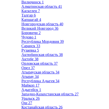
Вилючинск
1
Алматинская область
41
Каскелен
7
Талгар
6
Капшагай
4
Новгородская область
40
Великий Новгород
36
Боровичи
2
Чудово
1
Республика Мордовия
39
Саранск
33
Рузаевка
5
Актюбинская область
38
Актобе
38
Орловская область
37
Орел
37
Атырауская область
34
Атырау
34
Республика Адыгея
34
Майкоп
17
Адыгейск
1
Западно-Казахстанская область
27
Уральск
26
Ош
27
Костанайская область
26