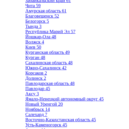
Забайкальский край
61
Чита
59
Амурская область
61
Благовещенск
52
Белогорск
5
Тында
3
Республика Марий Эл
57
Йошкар-Ола
48
Волжск
4
Киев
50
Курганская область
49
Курган
48
Сахалинская область
48
Южно-Сахалинск
42
Корсаков
2
Долинск
2
Павлодарская область
48
Павлодар
45
Аксу
3
Ямало-Ненецкий автономный округ
45
Новый Уренгой
20
Ноябрьск
14
Салехард
7
Восточно-Казахстанская область
45
Усть-Каменогорск
45