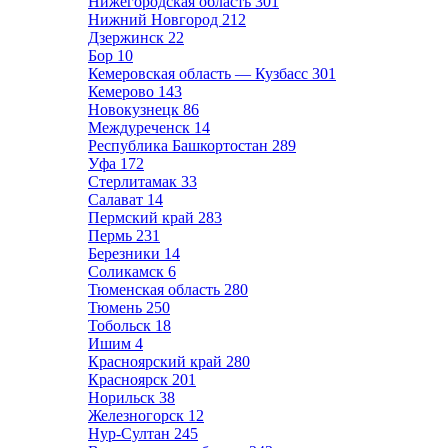
Нижегородская область
301
Нижний Новгород
212
Дзержинск
22
Бор
10
Кемеровская область — Кузбасс
301
Кемерово
143
Новокузнецк
86
Междуреченск
14
Республика Башкортостан
289
Уфа
172
Стерлитамак
33
Салават
14
Пермский край
283
Пермь
231
Березники
14
Соликамск
6
Тюменская область
280
Тюмень
250
Тобольск
18
Ишим
4
Красноярский край
280
Красноярск
201
Норильск
38
Железногорск
12
Нур-Султан
245