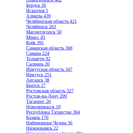
Бердск
26
Искитим
5
Алматы
439
Челябинская область
421
Челябинск
263
Магнитогорск
50
Миасс
45
Київ
391
Самарская область
368
Самара
224
Тольятти
92
Сызрань
20
Иркутская область
347
Иркутск
251
Ангарск
38
Братск
27
Ростовская область
327
Ростов-на-Дону
209
Таганрог
26
Новочеркасск
19
Республика Татарстан
304
Казань
170
Набережные Челны
56
Нижнекамск
22