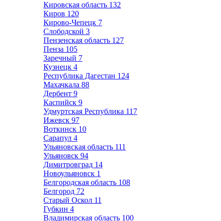
Кировская область
132
Киров
120
Кирово-Чепецк
7
Слободской
3
Пензенская область
127
Пенза
105
Заречный
7
Кузнецк
4
Республика Дагестан
124
Махачкала
88
Дербент
9
Каспийск
9
Удмуртская Республика
117
Ижевск
97
Воткинск
10
Сарапул
4
Ульяновская область
111
Ульяновск
94
Димитровград
14
Новоульяновск
1
Белгородская область
108
Белгород
72
Старый Оскол
11
Губкин
4
Владимирская область
100