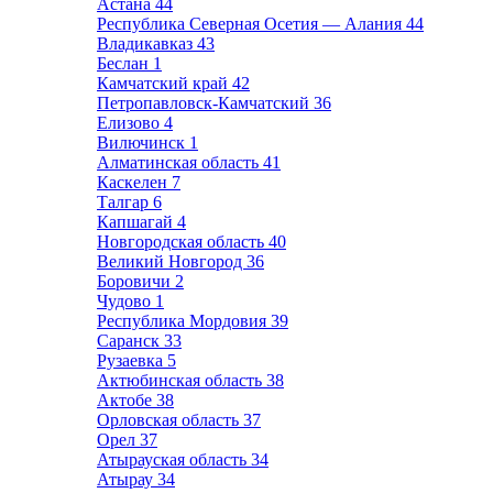
Астана
44
Республика Северная Осетия — Алания
44
Владикавказ
43
Беслан
1
Камчатский край
42
Петропавловск-Камчатский
36
Елизово
4
Вилючинск
1
Алматинская область
41
Каскелен
7
Талгар
6
Капшагай
4
Новгородская область
40
Великий Новгород
36
Боровичи
2
Чудово
1
Республика Мордовия
39
Саранск
33
Рузаевка
5
Актюбинская область
38
Актобе
38
Орловская область
37
Орел
37
Атырауская область
34
Атырау
34