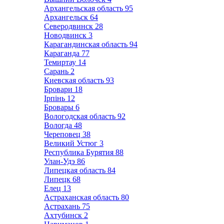
Архангельская область
95
Архангельск
64
Северодвинск
28
Новодвинск
3
Карагандинская область
94
Караганда
77
Темиртау
14
Сарань
2
Киевская область
93
Бровари
18
Ірпінь
12
Бровары
6
Вологодская область
92
Вологда
48
Череповец
38
Великий Устюг
3
Республика Бурятия
88
Улан-Удэ
86
Липецкая область
84
Липецк
68
Елец
13
Астраханская область
80
Астрахань
75
Ахтубинск
2