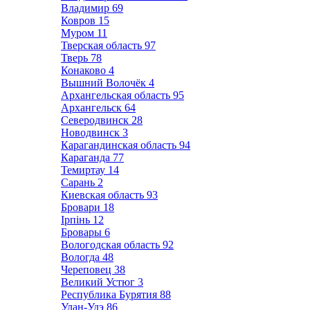
Владимир
69
Ковров
15
Муром
11
Тверская область
97
Тверь
78
Конаково
4
Вышний Волочёк
4
Архангельская область
95
Архангельск
64
Северодвинск
28
Новодвинск
3
Карагандинская область
94
Караганда
77
Темиртау
14
Сарань
2
Киевская область
93
Бровари
18
Ірпінь
12
Бровары
6
Вологодская область
92
Вологда
48
Череповец
38
Великий Устюг
3
Республика Бурятия
88
Улан-Удэ
86