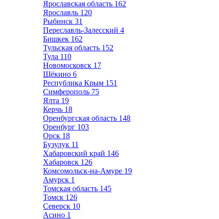
Ярославская область
162
Ярославль
120
Рыбинск
31
Переславль-Залесский
4
Бишкек
162
Тульская область
152
Тула
110
Новомосковск
17
Щёкино
6
Республика Крым
151
Симферополь
75
Ялта
19
Керчь
18
Оренбургская область
148
Оренбург
103
Орск
18
Бузулук
11
Хабаровский край
146
Хабаровск
126
Комсомольск-на-Амуре
19
Амурск
1
Томская область
145
Томск
126
Северск
10
Асино
1