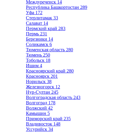
Междуреченск
14
Республика Башкортостан
289
Уфа
172
Стерлитамак
33
Салават
14
Пермский край
283
Пермь
231
Березники
14
Соликамск
6
Тюменская область
280
Тюмень
250
Тобольск
18
Ишим
4
Красноярский край
280
Красноярск
201
Норильск
38
Железногорск
12
Нур-Султан
245
Волгоградская область
243
Волгоград
178
Волжский
42
Камышин
5
Приморский край
235
Владивосток
148
Уссурийск
34