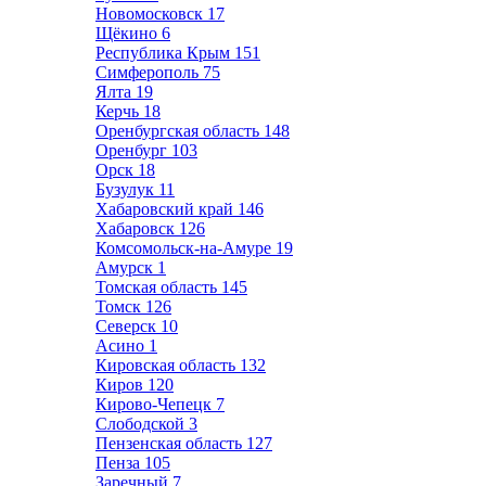
Новомосковск
17
Щёкино
6
Республика Крым
151
Симферополь
75
Ялта
19
Керчь
18
Оренбургская область
148
Оренбург
103
Орск
18
Бузулук
11
Хабаровский край
146
Хабаровск
126
Комсомольск-на-Амуре
19
Амурск
1
Томская область
145
Томск
126
Северск
10
Асино
1
Кировская область
132
Киров
120
Кирово-Чепецк
7
Слободской
3
Пензенская область
127
Пенза
105
Заречный
7