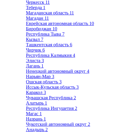
Черкесск
11
Теберда
1
Магаданская область
11
Магадан
11
Еврейская автономная область
10
Биробиджан
10
Республика Тыва
7
Кызыл
7
Ташкентская область
6
Чирчик
6
Республика Калмыкия
4
Элиста
3
Лагань
1
Ненецкий автономный округ
4
Нарьян-Мар
3
Ошская область
3
Иссык-Кульская область
3
Каракол
3
Чувашская Республика
2
Алатырь
1
Республика Ингушетия
2
Магас
1
Назрань
1
Чукотский автономный округ
2
Анадырь
2