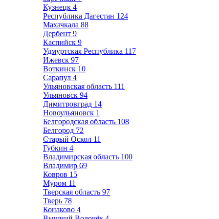
Кузнецк
4
Республика Дагестан
124
Махачкала
88
Дербент
9
Каспийск
9
Удмуртская Республика
117
Ижевск
97
Воткинск
10
Сарапул
4
Ульяновская область
111
Ульяновск
94
Димитровград
14
Новоульяновск
1
Белгородская область
108
Белгород
72
Старый Оскол
11
Губкин
4
Владимирская область
100
Владимир
69
Ковров
15
Муром
11
Тверская область
97
Тверь
78
Конаково
4
Вышний Волочёк
4