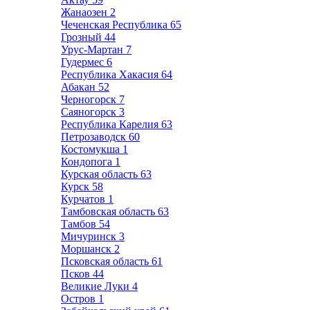
Жанаозен
2
Чеченская Республика
65
Грозный
44
Урус-Мартан
7
Гудермес
6
Республика Хакасия
64
Абакан
52
Черногорск
7
Саяногорск
3
Республика Карелия
63
Петрозаводск
60
Костомукша
1
Кондопога
1
Курская область
63
Курск
58
Курчатов
1
Тамбовская область
63
Тамбов
54
Мичуринск
3
Моршанск
2
Псковская область
61
Псков
44
Великие Луки
4
Остров
1