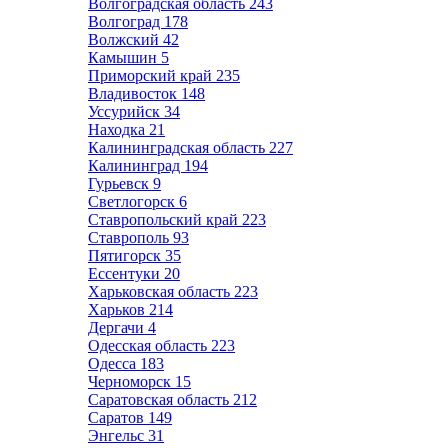
Волгоградская область
243
Волгоград
178
Волжский
42
Камышин
5
Приморский край
235
Владивосток
148
Уссурийск
34
Находка
21
Калининградская область
227
Калининград
194
Гурьевск
9
Светлогорск
6
Ставропольский край
223
Ставрополь
93
Пятигорск
35
Ессентуки
20
Харьковская область
223
Харьков
214
Дергачи
4
Одесская область
223
Одесса
183
Черноморск
15
Саратовская область
212
Саратов
149
Энгельс
31