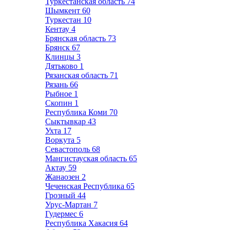
Туркестанская область
74
Шымкент
60
Туркестан
10
Кентау
4
Брянская область
73
Брянск
67
Клинцы
3
Дятьково
1
Рязанская область
71
Рязань
66
Рыбное
1
Скопин
1
Республика Коми
70
Сыктывкар
43
Ухта
17
Воркута
5
Севастополь
68
Мангистауская область
65
Актау
59
Жанаозен
2
Чеченская Республика
65
Грозный
44
Урус-Мартан
7
Гудермес
6
Республика Хакасия
64