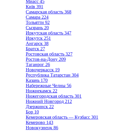
Миасс
45
Київ
391
Самарская область
368
Самара
224
Тольятти
92
Сызрань
20
Иркутская область
347
Иркутск
251
Ангарск
38
Братск
27
Ростовская область
327
Ростов-на-Дону
209
Таганрог
26
Новочеркасск
19
Республика Татарстан
304
Казань
170
Набережные Челны
56
Нижнекамск
22
Нижегородская область
301
Нижний Новгород
212
Дзержинск
22
Бор
10
Кемеровская область — Кузбасс
301
Кемерово
143
Новокузнецк
86