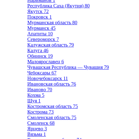
Нариманов
1
Республика Саха (Якутия)
80
Якутск
72
Покровск
1
Мурманская область
80
Мурманск
45
Апатиты
10
Североморск
7
Калужская область
79
Калуга
46
Обнинск
19
Малоярославец
6
Чувашская Республика — Чувашия
79
Чебоксары
67
Новочебоксарск
11
Ивановская область
76
Иваново
70
Кохма
5
Шуя
1
Костромская область
75
Кострома
73
Смоленская область
75
Смоленск
68
Ярцево
3
Вязьма
1