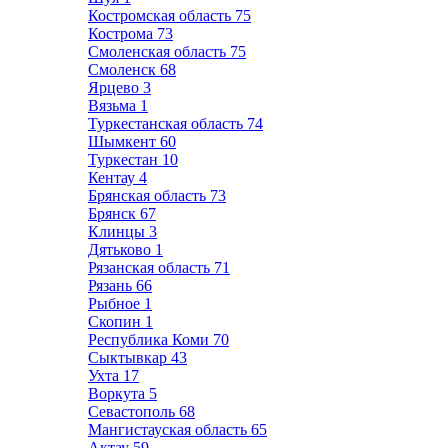
Костромская область
75
Кострома
73
Смоленская область
75
Смоленск
68
Ярцево
3
Вязьма
1
Туркестанская область
74
Шымкент
60
Туркестан
10
Кентау
4
Брянская область
73
Брянск
67
Клинцы
3
Дятьково
1
Рязанская область
71
Рязань
66
Рыбное
1
Скопин
1
Республика Коми
70
Сыктывкар
43
Ухта
17
Воркута
5
Севастополь
68
Мангистауская область
65
Актау
59