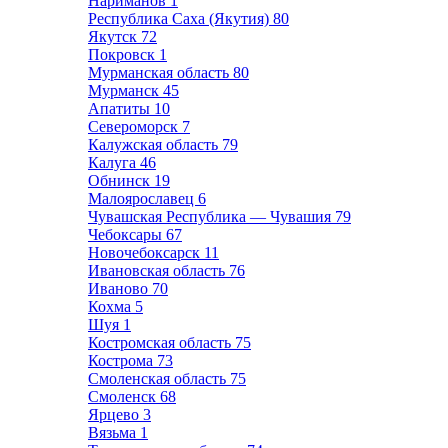
Нариманов
1
Республика Саха (Якутия)
80
Якутск
72
Покровск
1
Мурманская область
80
Мурманск
45
Апатиты
10
Североморск
7
Калужская область
79
Калуга
46
Обнинск
19
Малоярославец
6
Чувашская Республика — Чувашия
79
Чебоксары
67
Новочебоксарск
11
Ивановская область
76
Иваново
70
Кохма
5
Шуя
1
Костромская область
75
Кострома
73
Смоленская область
75
Смоленск
68
Ярцево
3
Вязьма
1