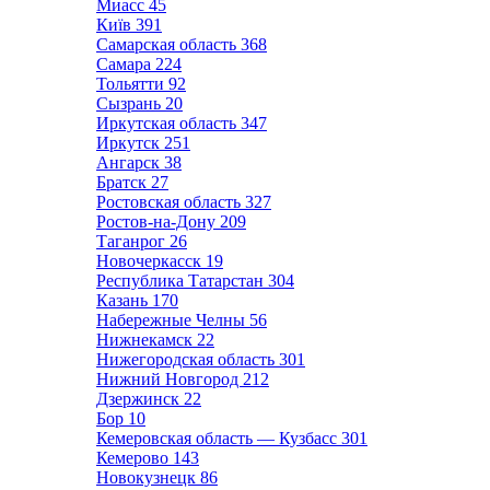
Миасс
45
Київ
391
Самарская область
368
Самара
224
Тольятти
92
Сызрань
20
Иркутская область
347
Иркутск
251
Ангарск
38
Братск
27
Ростовская область
327
Ростов-на-Дону
209
Таганрог
26
Новочеркасск
19
Республика Татарстан
304
Казань
170
Набережные Челны
56
Нижнекамск
22
Нижегородская область
301
Нижний Новгород
212
Дзержинск
22
Бор
10
Кемеровская область — Кузбасс
301
Кемерово
143
Новокузнецк
86