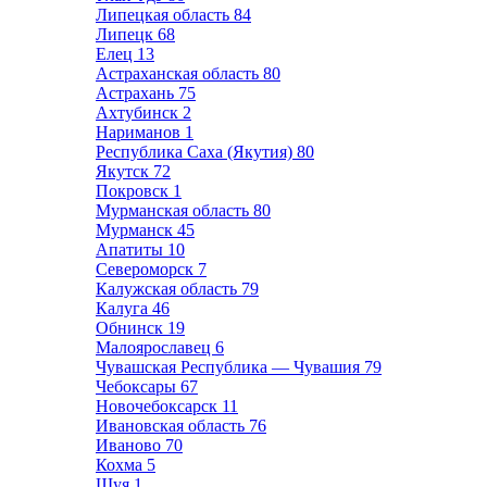
Липецкая область
84
Липецк
68
Елец
13
Астраханская область
80
Астрахань
75
Ахтубинск
2
Нариманов
1
Республика Саха (Якутия)
80
Якутск
72
Покровск
1
Мурманская область
80
Мурманск
45
Апатиты
10
Североморск
7
Калужская область
79
Калуга
46
Обнинск
19
Малоярославец
6
Чувашская Республика — Чувашия
79
Чебоксары
67
Новочебоксарск
11
Ивановская область
76
Иваново
70
Кохма
5
Шуя
1