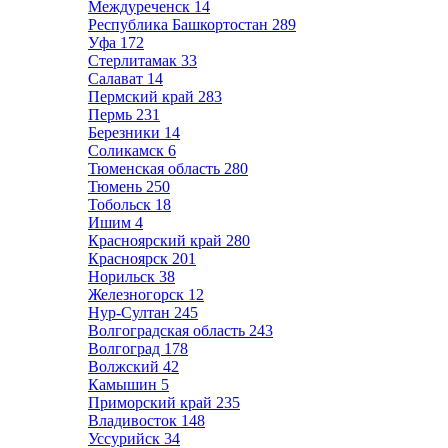
Междуреченск
14
Республика Башкортостан
289
Уфа
172
Стерлитамак
33
Салават
14
Пермский край
283
Пермь
231
Березники
14
Соликамск
6
Тюменская область
280
Тюмень
250
Тобольск
18
Ишим
4
Красноярский край
280
Красноярск
201
Норильск
38
Железногорск
12
Нур-Султан
245
Волгоградская область
243
Волгоград
178
Волжский
42
Камышин
5
Приморский край
235
Владивосток
148
Уссурийск
34