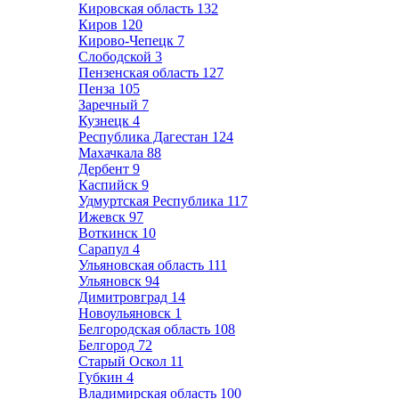
Кировская область
132
Киров
120
Кирово-Чепецк
7
Слободской
3
Пензенская область
127
Пенза
105
Заречный
7
Кузнецк
4
Республика Дагестан
124
Махачкала
88
Дербент
9
Каспийск
9
Удмуртская Республика
117
Ижевск
97
Воткинск
10
Сарапул
4
Ульяновская область
111
Ульяновск
94
Димитровград
14
Новоульяновск
1
Белгородская область
108
Белгород
72
Старый Оскол
11
Губкин
4
Владимирская область
100