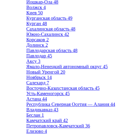
Йошкар-Ола
48
Волжск
4
Киев
50
Курганская область
49
Курган
48
Сахалинская область
48
Южно-Сахалинск
42
Корсаков
2
Долинск
2
Павлодарская область
48
Павлодар
45
Аксу
3
Ямало-Ненецкий автономный округ
45
Новый Уренгой
20
Ноябрьск
14
Салехард
7
Восточно-Казахстанская область
45
Усть-Каменогорск
45
Астана
44
Республика Северная Осетия — Алания
44
Владикавказ
43
Беслан
1
Камчатский край
42
Петропавловск-Камчатский
36
Елизово
4