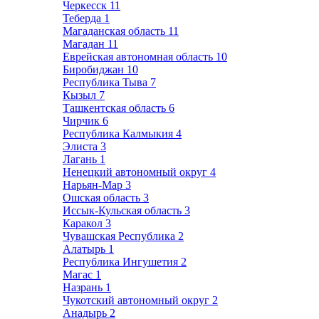
Черкесск
11
Теберда
1
Магаданская область
11
Магадан
11
Еврейская автономная область
10
Биробиджан
10
Республика Тыва
7
Кызыл
7
Ташкентская область
6
Чирчик
6
Республика Калмыкия
4
Элиста
3
Лагань
1
Ненецкий автономный округ
4
Нарьян-Мар
3
Ошская область
3
Иссык-Кульская область
3
Каракол
3
Чувашская Республика
2
Алатырь
1
Республика Ингушетия
2
Магас
1
Назрань
1
Чукотский автономный округ
2
Анадырь
2