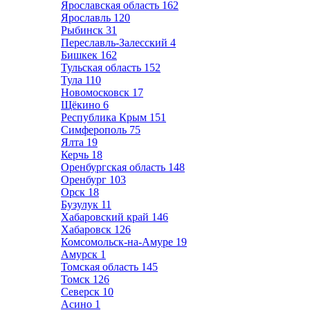
Ярославская область
162
Ярославль
120
Рыбинск
31
Переславль-Залесский
4
Бишкек
162
Тульская область
152
Тула
110
Новомосковск
17
Щёкино
6
Республика Крым
151
Симферополь
75
Ялта
19
Керчь
18
Оренбургская область
148
Оренбург
103
Орск
18
Бузулук
11
Хабаровский край
146
Хабаровск
126
Комсомольск-на-Амуре
19
Амурск
1
Томская область
145
Томск
126
Северск
10
Асино
1