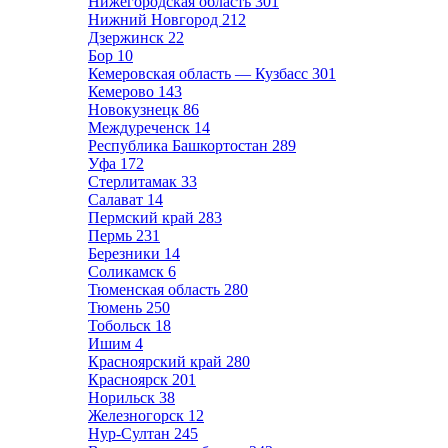
Нижегородская область
301
Нижний Новгород
212
Дзержинск
22
Бор
10
Кемеровская область — Кузбасс
301
Кемерово
143
Новокузнецк
86
Междуреченск
14
Республика Башкортостан
289
Уфа
172
Стерлитамак
33
Салават
14
Пермский край
283
Пермь
231
Березники
14
Соликамск
6
Тюменская область
280
Тюмень
250
Тобольск
18
Ишим
4
Красноярский край
280
Красноярск
201
Норильск
38
Железногорск
12
Нур-Султан
245