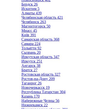
Бердск
26
Искитим
5
Алматы
439
Челябинская область
421
Челябинск
263
Магнитогорск
50
Миасс
45
Київ
391
Самарская область
368
Самара
224
Тольятти
92
Сызрань
20
Иркутская область
347
Иркутск
251
Ангарск
38
Братск
27
Ростовская область
327
Ростов-на-Дону
209
Таганрог
26
Новочеркасск
19
Республика Татарстан
304
Казань
170
Набережные Челны
56
Нижнекамск
22