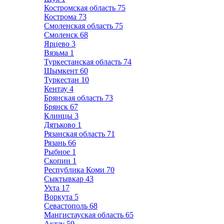
Костромская область
75
Кострома
73
Смоленская область
75
Смоленск
68
Ярцево
3
Вязьма
1
Туркестанская область
74
Шымкент
60
Туркестан
10
Кентау
4
Брянская область
73
Брянск
67
Клинцы
3
Дятьково
1
Рязанская область
71
Рязань
66
Рыбное
1
Скопин
1
Республика Коми
70
Сыктывкар
43
Ухта
17
Воркута
5
Севастополь
68
Мангистауская область
65
Актау
59