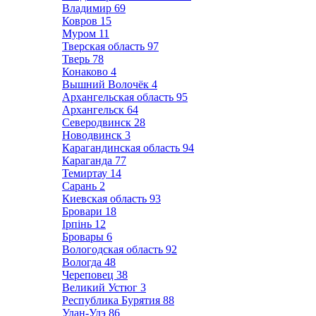
Владимир
69
Ковров
15
Муром
11
Тверская область
97
Тверь
78
Конаково
4
Вышний Волочёк
4
Архангельская область
95
Архангельск
64
Северодвинск
28
Новодвинск
3
Карагандинская область
94
Караганда
77
Темиртау
14
Сарань
2
Киевская область
93
Бровари
18
Ірпінь
12
Бровары
6
Вологодская область
92
Вологда
48
Череповец
38
Великий Устюг
3
Республика Бурятия
88
Улан-Удэ
86