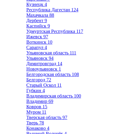
Кузнецк
4
Республика Дагестан
124
Махачкала
88
Дербент
9
Каспийск
9
Удмуртская Республика
117
Ижевск
97
Воткинск
10
Сарапул
4
Ульяновская область
111
Ульяновск
94
Димитровград
14
Новоульяновск
1
Белгородская область
108
Белгород
72
Старый Оскол
11
Губкин
4
Владимирская область
100
Владимир
69
Ковров
15
Муром
11
Тверская область
97
Тверь
78
Конаково
4
Вышний Волочёк
4