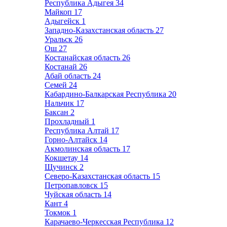
Республика Адыгея
34
Майкоп
17
Адыгейск
1
Западно-Казахстанская область
27
Уральск
26
Ош
27
Костанайская область
26
Костанай
26
Абай область
24
Семей
24
Кабардино-Балкарская Республика
20
Нальчик
17
Баксан
2
Прохладный
1
Республика Алтай
17
Горно-Алтайск
14
Акмолинская область
17
Кокшетау
14
Щучинск
2
Северо-Казахстанская область
15
Петропавловск
15
Чуйская область
14
Кант
4
Токмок
1
Карачаево-Черкесская Республика
12