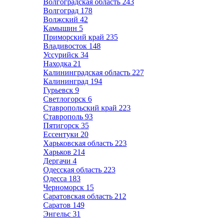
Волгоградская область
243
Волгоград
178
Волжский
42
Камышин
5
Приморский край
235
Владивосток
148
Уссурийск
34
Находка
21
Калининградская область
227
Калининград
194
Гурьевск
9
Светлогорск
6
Ставропольский край
223
Ставрополь
93
Пятигорск
35
Ессентуки
20
Харьковская область
223
Харьков
214
Дергачи
4
Одесская область
223
Одесса
183
Черноморск
15
Саратовская область
212
Саратов
149
Энгельс
31