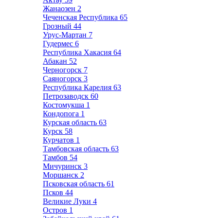
Жанаозен
2
Чеченская Республика
65
Грозный
44
Урус-Мартан
7
Гудермес
6
Республика Хакасия
64
Абакан
52
Черногорск
7
Саяногорск
3
Республика Карелия
63
Петрозаводск
60
Костомукша
1
Кондопога
1
Курская область
63
Курск
58
Курчатов
1
Тамбовская область
63
Тамбов
54
Мичуринск
3
Моршанск
2
Псковская область
61
Псков
44
Великие Луки
4
Остров
1