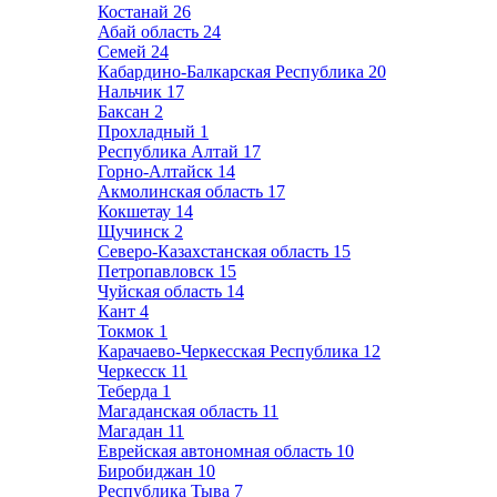
Костанай
26
Абай область
24
Семей
24
Кабардино-Балкарская Республика
20
Нальчик
17
Баксан
2
Прохладный
1
Республика Алтай
17
Горно-Алтайск
14
Акмолинская область
17
Кокшетау
14
Щучинск
2
Северо-Казахстанская область
15
Петропавловск
15
Чуйская область
14
Кант
4
Токмок
1
Карачаево-Черкесская Республика
12
Черкесск
11
Теберда
1
Магаданская область
11
Магадан
11
Еврейская автономная область
10
Биробиджан
10
Республика Тыва
7