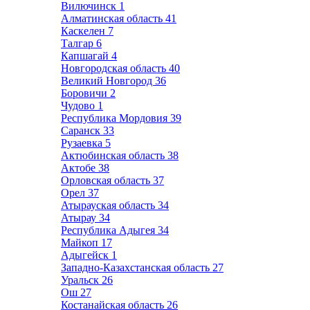
Вилючинск
1
Алматинская область
41
Каскелен
7
Талгар
6
Капшагай
4
Новгородская область
40
Великий Новгород
36
Боровичи
2
Чудово
1
Республика Мордовия
39
Саранск
33
Рузаевка
5
Актюбинская область
38
Актобе
38
Орловская область
37
Орел
37
Атырауская область
34
Атырау
34
Республика Адыгея
34
Майкоп
17
Адыгейск
1
Западно-Казахстанская область
27
Уральск
26
Ош
27
Костанайская область
26