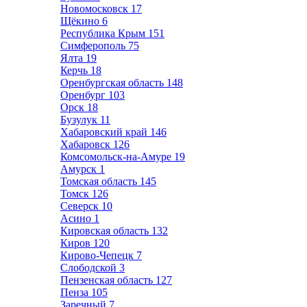
Новомосковск
17
Щёкино
6
Республика Крым
151
Симферополь
75
Ялта
19
Керчь
18
Оренбургская область
148
Оренбург
103
Орск
18
Бузулук
11
Хабаровский край
146
Хабаровск
126
Комсомольск-на-Амуре
19
Амурск
1
Томская область
145
Томск
126
Северск
10
Асино
1
Кировская область
132
Киров
120
Кирово-Чепецк
7
Слободской
3
Пензенская область
127
Пенза
105
Заречный
7