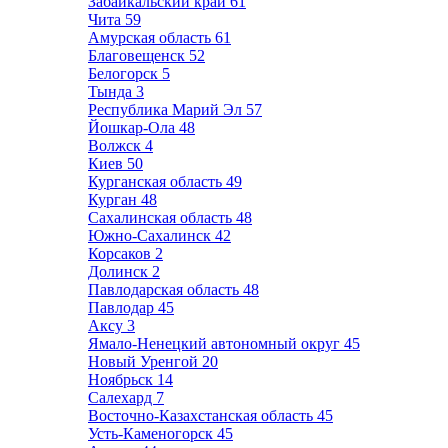
Забайкальский край
61
Чита
59
Амурская область
61
Благовещенск
52
Белогорск
5
Тында
3
Республика Марий Эл
57
Йошкар-Ола
48
Волжск
4
Киев
50
Курганская область
49
Курган
48
Сахалинская область
48
Южно-Сахалинск
42
Корсаков
2
Долинск
2
Павлодарская область
48
Павлодар
45
Аксу
3
Ямало-Ненецкий автономный округ
45
Новый Уренгой
20
Ноябрьск
14
Салехард
7
Восточно-Казахстанская область
45
Усть-Каменогорск
45