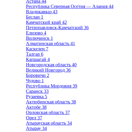
Астана
44
Республика Северная Осетия — Алания
44
Владикавказ
43
Беслан
1
Камчатский край
42
Петропавловск-Камчатский
36
Елизово
4
Вилючинск
1
Алматинская область
41
Каскелен
7
Талгар
6
Капшагай
4
Новгородская область
40
Великий Новгород
36
Боровичи
2
Чудово
1
Республика Мордовия
39
Саранск
33
Рузаевка
5
Актюбинская область
38
Актобе
38
Орловская область
37
Орел
37
Атырауская область
34
Атырау
34