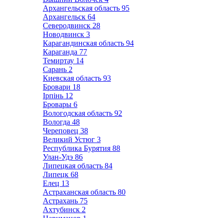
Архангельская область
95
Архангельск
64
Северодвинск
28
Новодвинск
3
Карагандинская область
94
Караганда
77
Темиртау
14
Сарань
2
Киевская область
93
Бровари
18
Ірпінь
12
Бровары
6
Вологодская область
92
Вологда
48
Череповец
38
Великий Устюг
3
Республика Бурятия
88
Улан-Удэ
86
Липецкая область
84
Липецк
68
Елец
13
Астраханская область
80
Астрахань
75
Ахтубинск
2