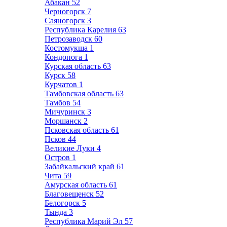
Абакан
52
Черногорск
7
Саяногорск
3
Республика Карелия
63
Петрозаводск
60
Костомукша
1
Кондопога
1
Курская область
63
Курск
58
Курчатов
1
Тамбовская область
63
Тамбов
54
Мичуринск
3
Моршанск
2
Псковская область
61
Псков
44
Великие Луки
4
Остров
1
Забайкальский край
61
Чита
59
Амурская область
61
Благовещенск
52
Белогорск
5
Тында
3
Республика Марий Эл
57