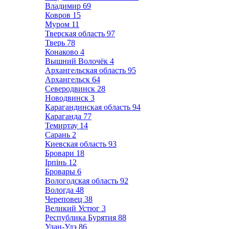
Владимир
69
Ковров
15
Муром
11
Тверская область
97
Тверь
78
Конаково
4
Вышний Волочёк
4
Архангельская область
95
Архангельск
64
Северодвинск
28
Новодвинск
3
Карагандинская область
94
Караганда
77
Темиртау
14
Сарань
2
Киевская область
93
Бровари
18
Ірпінь
12
Бровары
6
Вологодская область
92
Вологда
48
Череповец
38
Великий Устюг
3
Республика Бурятия
88
Улан-Удэ
86