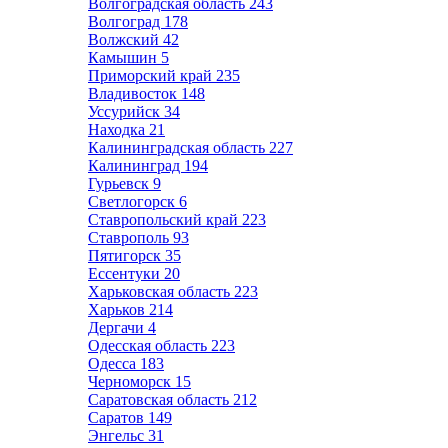
Волгоградская область
243
Волгоград
178
Волжский
42
Камышин
5
Приморский край
235
Владивосток
148
Уссурийск
34
Находка
21
Калининградская область
227
Калининград
194
Гурьевск
9
Светлогорск
6
Ставропольский край
223
Ставрополь
93
Пятигорск
35
Ессентуки
20
Харьковская область
223
Харьков
214
Дергачи
4
Одесская область
223
Одесса
183
Черноморск
15
Саратовская область
212
Саратов
149
Энгельс
31