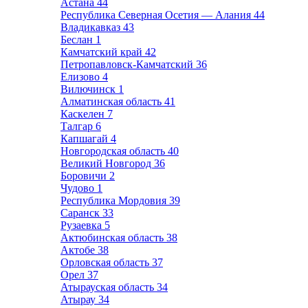
Астана
44
Республика Северная Осетия — Алания
44
Владикавказ
43
Беслан
1
Камчатский край
42
Петропавловск-Камчатский
36
Елизово
4
Вилючинск
1
Алматинская область
41
Каскелен
7
Талгар
6
Капшагай
4
Новгородская область
40
Великий Новгород
36
Боровичи
2
Чудово
1
Республика Мордовия
39
Саранск
33
Рузаевка
5
Актюбинская область
38
Актобе
38
Орловская область
37
Орел
37
Атырауская область
34
Атырау
34