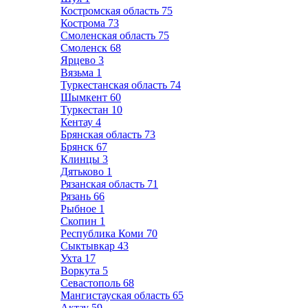
Костромская область
75
Кострома
73
Смоленская область
75
Смоленск
68
Ярцево
3
Вязьма
1
Туркестанская область
74
Шымкент
60
Туркестан
10
Кентау
4
Брянская область
73
Брянск
67
Клинцы
3
Дятьково
1
Рязанская область
71
Рязань
66
Рыбное
1
Скопин
1
Республика Коми
70
Сыктывкар
43
Ухта
17
Воркута
5
Севастополь
68
Мангистауская область
65
Актау
59