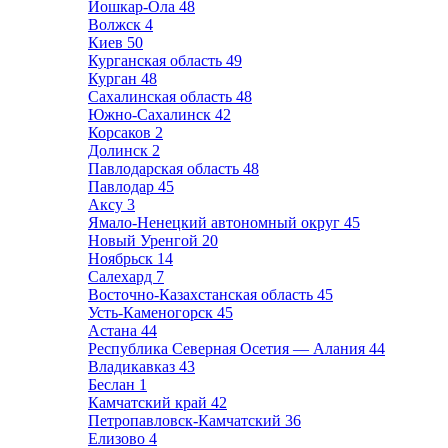
Йошкар-Ола
48
Волжск
4
Киев
50
Курганская область
49
Курган
48
Сахалинская область
48
Южно-Сахалинск
42
Корсаков
2
Долинск
2
Павлодарская область
48
Павлодар
45
Аксу
3
Ямало-Ненецкий автономный округ
45
Новый Уренгой
20
Ноябрьск
14
Салехард
7
Восточно-Казахстанская область
45
Усть-Каменогорск
45
Астана
44
Республика Северная Осетия — Алания
44
Владикавказ
43
Беслан
1
Камчатский край
42
Петропавловск-Камчатский
36
Елизово
4