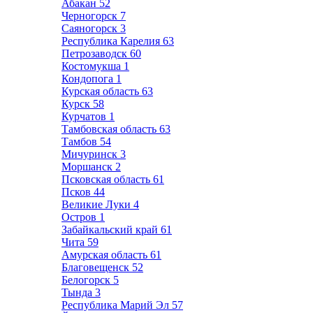
Абакан
52
Черногорск
7
Саяногорск
3
Республика Карелия
63
Петрозаводск
60
Костомукша
1
Кондопога
1
Курская область
63
Курск
58
Курчатов
1
Тамбовская область
63
Тамбов
54
Мичуринск
3
Моршанск
2
Псковская область
61
Псков
44
Великие Луки
4
Остров
1
Забайкальский край
61
Чита
59
Амурская область
61
Благовещенск
52
Белогорск
5
Тында
3
Республика Марий Эл
57