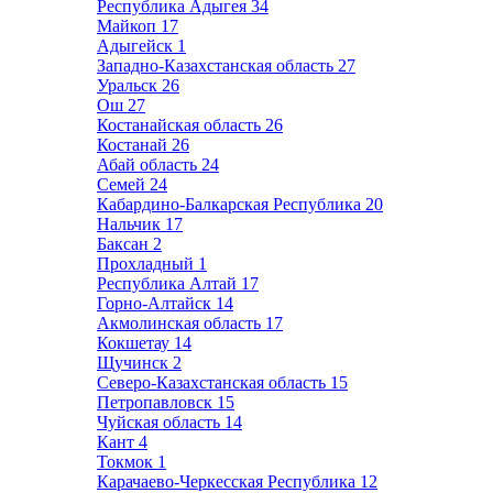
Республика Адыгея
34
Майкоп
17
Адыгейск
1
Западно-Казахстанская область
27
Уральск
26
Ош
27
Костанайская область
26
Костанай
26
Абай область
24
Семей
24
Кабардино-Балкарская Республика
20
Нальчик
17
Баксан
2
Прохладный
1
Республика Алтай
17
Горно-Алтайск
14
Акмолинская область
17
Кокшетау
14
Щучинск
2
Северо-Казахстанская область
15
Петропавловск
15
Чуйская область
14
Кант
4
Токмок
1
Карачаево-Черкесская Республика
12