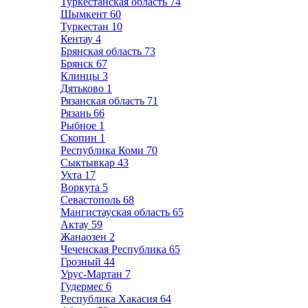
Туркестанская область
74
Шымкент
60
Туркестан
10
Кентау
4
Брянская область
73
Брянск
67
Клинцы
3
Дятьково
1
Рязанская область
71
Рязань
66
Рыбное
1
Скопин
1
Республика Коми
70
Сыктывкар
43
Ухта
17
Воркута
5
Севастополь
68
Мангистауская область
65
Актау
59
Жанаозен
2
Чеченская Республика
65
Грозный
44
Урус-Мартан
7
Гудермес
6
Республика Хакасия
64