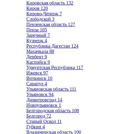
Кировская область
132
Киров
120
Кирово-Чепецк
7
Слободской
3
Пензенская область
127
Пенза
105
Заречный
7
Кузнецк
4
Республика Дагестан
124
Махачкала
88
Дербент
9
Каспийск
9
Удмуртская Республика
117
Ижевск
97
Воткинск
10
Сарапул
4
Ульяновская область
111
Ульяновск
94
Димитровград
14
Новоульяновск
1
Белгородская область
108
Белгород
72
Старый Оскол
11
Губкин
4
Владимирская область
100