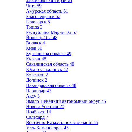
Забайкальский край
61
Чита
59
Амурская область
61
Благовещенск
52
Белогорск
5
Тында
3
Республика Марий Эл
57
Йошкар-Ола
48
Волжск
4
Киев
50
Курганская область
49
Курган
48
Сахалинская область
48
Южно-Сахалинск
42
Корсаков
2
Долинск
2
Павлодарская область
48
Павлодар
45
Аксу
3
Ямало-Ненецкий автономный округ
45
Новый Уренгой
20
Ноябрьск
14
Салехард
7
Восточно-Казахстанская область
45
Усть-Каменогорск
45