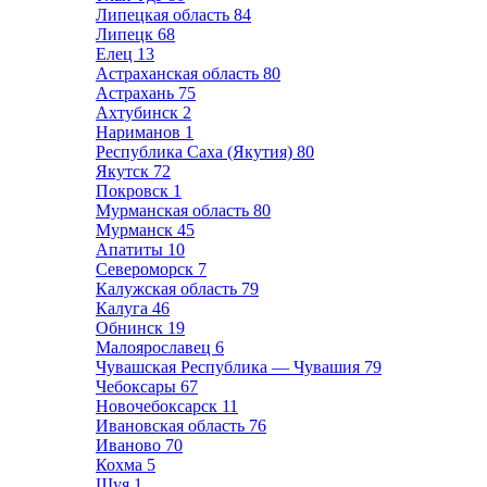
Липецкая область
84
Липецк
68
Елец
13
Астраханская область
80
Астрахань
75
Ахтубинск
2
Нариманов
1
Республика Саха (Якутия)
80
Якутск
72
Покровск
1
Мурманская область
80
Мурманск
45
Апатиты
10
Североморск
7
Калужская область
79
Калуга
46
Обнинск
19
Малоярославец
6
Чувашская Республика — Чувашия
79
Чебоксары
67
Новочебоксарск
11
Ивановская область
76
Иваново
70
Кохма
5
Шуя
1