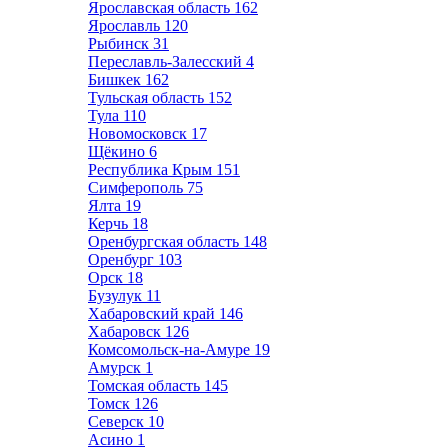
Ярославская область
162
Ярославль
120
Рыбинск
31
Переславль-Залесский
4
Бишкек
162
Тульская область
152
Тула
110
Новомосковск
17
Щёкино
6
Республика Крым
151
Симферополь
75
Ялта
19
Керчь
18
Оренбургская область
148
Оренбург
103
Орск
18
Бузулук
11
Хабаровский край
146
Хабаровск
126
Комсомольск-на-Амуре
19
Амурск
1
Томская область
145
Томск
126
Северск
10
Асино
1