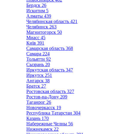
Бердск
26
Искитим
5
Алматы
439
Челябинская область
421
Челябинск
263
Магнитогорск
50
Миасс
45
Київ
391
Самарская область
368
Самара
224
Тольятти
92
Сызрань
20
Иркутская область
347
Иркутск
251
Ангарск
38
Братск
27
Ростовская область
327
Ростов-на-Дону
209
Таганрог
26
Новочеркасск
19
Республика Татарстан
304
Казань
170
Набережные Челны
56
Нижнекамск
22