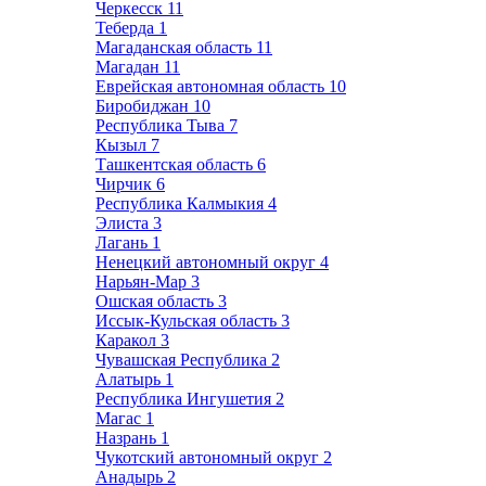
Черкесск
11
Теберда
1
Магаданская область
11
Магадан
11
Еврейская автономная область
10
Биробиджан
10
Республика Тыва
7
Кызыл
7
Ташкентская область
6
Чирчик
6
Республика Калмыкия
4
Элиста
3
Лагань
1
Ненецкий автономный округ
4
Нарьян-Мар
3
Ошская область
3
Иссык-Кульская область
3
Каракол
3
Чувашская Республика
2
Алатырь
1
Республика Ингушетия
2
Магас
1
Назрань
1
Чукотский автономный округ
2
Анадырь
2