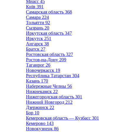
Миасс
45
Київ
391
Самарская область
368
Самара
224
Тольятти
92
Сызрань
20
Иркутская область
347
Иркутск
251
Ангарск
38
Братск
27
Ростовская область
327
Ростов-на-Дону
209
Таганрог
26
Новочеркасск
19
Республика Татарстан
304
Казань
170
Набережные Челны
56
Нижнекамск
22
Нижегородская область
301
Нижний Новгород
212
Дзержинск
22
Бор
10
Кемеровская область — Кузбасс
301
Кемерово
143
Новокузнецк
86