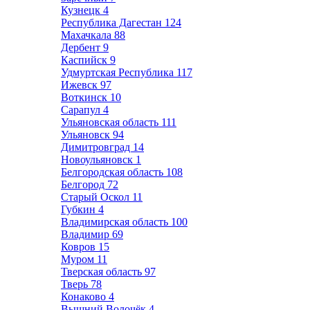
Кузнецк
4
Республика Дагестан
124
Махачкала
88
Дербент
9
Каспийск
9
Удмуртская Республика
117
Ижевск
97
Воткинск
10
Сарапул
4
Ульяновская область
111
Ульяновск
94
Димитровград
14
Новоульяновск
1
Белгородская область
108
Белгород
72
Старый Оскол
11
Губкин
4
Владимирская область
100
Владимир
69
Ковров
15
Муром
11
Тверская область
97
Тверь
78
Конаково
4
Вышний Волочёк
4