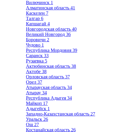
Вилючинск
1
Алматинская область
41
Каскелен
7
Талгар
6
Капшагай
4
Новгородская область
40
Великий Новгород
36
Боровичи
2
Чудово
1
Республика Мордовия
39
Саранск
33
Рузаевка
5
Актюбинская область
38
Актобе
38
Орловская область
37
Орел
37
Атырауская область
34
Атырау
34
Республика Адыгея
34
Майкоп
17
Адыгейск
1
Западно-Казахстанская область
27
Уральск
26
Ош
27
Костанайская область
26