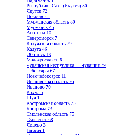
Нариманов
1
Республика Саха (Якутия)
80
Якутск
72
Покровск
1
Мурманская область
80
Мурманск
45
Апатиты
10
Североморск
7
Калужская область
79
Калуга
46
Обнинск
19
Малоярославец
6
Чувашская Республика — Чувашия
79
Чебоксары
67
Новочебоксарск
11
Ивановская область
76
Иваново
70
Кохма
5
Шуя
1
Костромская область
75
Кострома
73
Смоленская область
75
Смоленск
68
Ярцево
3
Вязьма
1