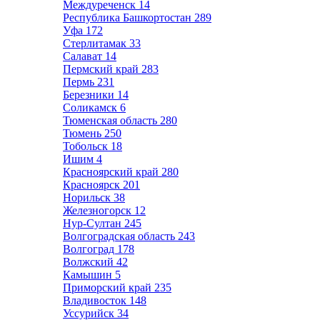
Междуреченск
14
Республика Башкортостан
289
Уфа
172
Стерлитамак
33
Салават
14
Пермский край
283
Пермь
231
Березники
14
Соликамск
6
Тюменская область
280
Тюмень
250
Тобольск
18
Ишим
4
Красноярский край
280
Красноярск
201
Норильск
38
Железногорск
12
Нур-Султан
245
Волгоградская область
243
Волгоград
178
Волжский
42
Камышин
5
Приморский край
235
Владивосток
148
Уссурийск
34