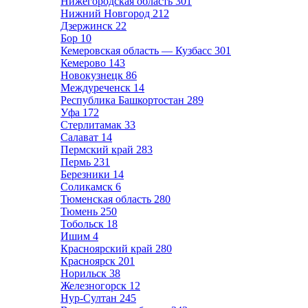
Нижегородская область
301
Нижний Новгород
212
Дзержинск
22
Бор
10
Кемеровская область — Кузбасс
301
Кемерово
143
Новокузнецк
86
Междуреченск
14
Республика Башкортостан
289
Уфа
172
Стерлитамак
33
Салават
14
Пермский край
283
Пермь
231
Березники
14
Соликамск
6
Тюменская область
280
Тюмень
250
Тобольск
18
Ишим
4
Красноярский край
280
Красноярск
201
Норильск
38
Железногорск
12
Нур-Султан
245