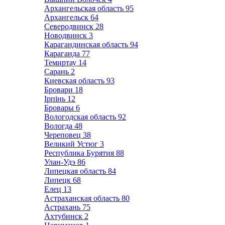
Архангельская область
95
Архангельск
64
Северодвинск
28
Новодвинск
3
Карагандинская область
94
Караганда
77
Темиртау
14
Сарань
2
Киевская область
93
Бровари
18
Ірпінь
12
Бровары
6
Вологодская область
92
Вологда
48
Череповец
38
Великий Устюг
3
Республика Бурятия
88
Улан-Удэ
86
Липецкая область
84
Липецк
68
Елец
13
Астраханская область
80
Астрахань
75
Ахтубинск
2