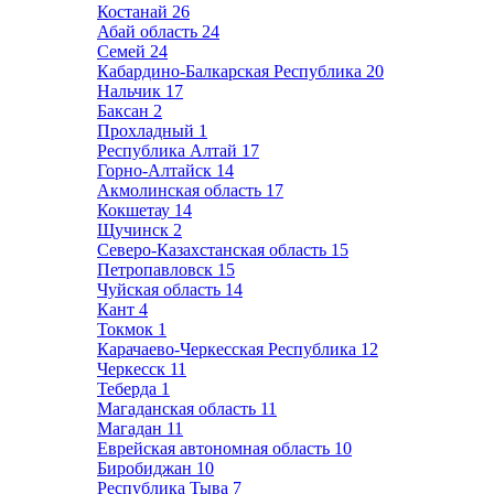
Костанай
26
Абай область
24
Семей
24
Кабардино-Балкарская Республика
20
Нальчик
17
Баксан
2
Прохладный
1
Республика Алтай
17
Горно-Алтайск
14
Акмолинская область
17
Кокшетау
14
Щучинск
2
Северо-Казахстанская область
15
Петропавловск
15
Чуйская область
14
Кант
4
Токмок
1
Карачаево-Черкесская Республика
12
Черкесск
11
Теберда
1
Магаданская область
11
Магадан
11
Еврейская автономная область
10
Биробиджан
10
Республика Тыва
7