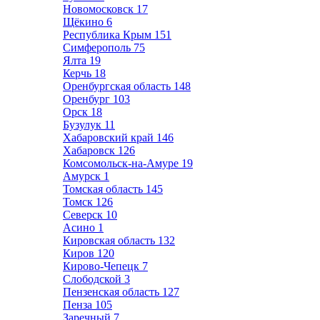
Новомосковск
17
Щёкино
6
Республика Крым
151
Симферополь
75
Ялта
19
Керчь
18
Оренбургская область
148
Оренбург
103
Орск
18
Бузулук
11
Хабаровский край
146
Хабаровск
126
Комсомольск-на-Амуре
19
Амурск
1
Томская область
145
Томск
126
Северск
10
Асино
1
Кировская область
132
Киров
120
Кирово-Чепецк
7
Слободской
3
Пензенская область
127
Пенза
105
Заречный
7