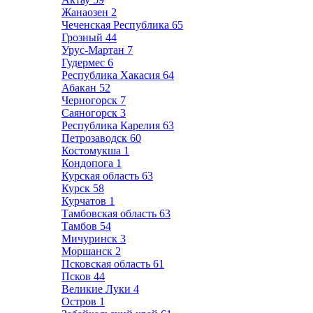
Жанаозен
2
Чеченская Республика
65
Грозный
44
Урус-Мартан
7
Гудермес
6
Республика Хакасия
64
Абакан
52
Черногорск
7
Саяногорск
3
Республика Карелия
63
Петрозаводск
60
Костомукша
1
Кондопога
1
Курская область
63
Курск
58
Курчатов
1
Тамбовская область
63
Тамбов
54
Мичуринск
3
Моршанск
2
Псковская область
61
Псков
44
Великие Луки
4
Остров
1