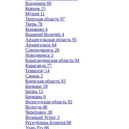
Владимир
69
Ковров
15
Муром
11
Тверская область
97
Тверь
78
Конаково
4
Вышний Волочёк
4
Архангельская область
95
Архангельск
64
Северодвинск
28
Новодвинск
3
Карагандинская область
94
Караганда
77
Темиртау
14
Сарань
2
Киевская область
93
Бровари
18
Ірпінь
12
Бровары
6
Вологодская область
92
Вологда
48
Череповец
38
Великий Устюг
3
Республика Бурятия
88
Улан-Удэ
86