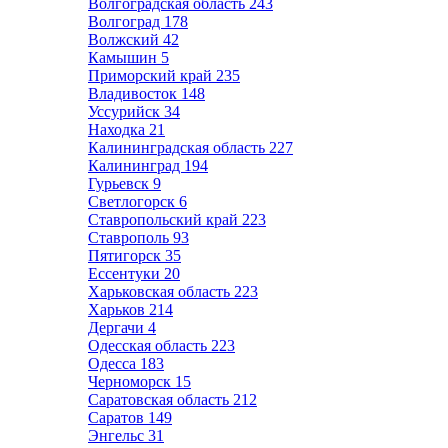
Волгоградская область
243
Волгоград
178
Волжский
42
Камышин
5
Приморский край
235
Владивосток
148
Уссурийск
34
Находка
21
Калининградская область
227
Калининград
194
Гурьевск
9
Светлогорск
6
Ставропольский край
223
Ставрополь
93
Пятигорск
35
Ессентуки
20
Харьковская область
223
Харьков
214
Дергачи
4
Одесская область
223
Одесса
183
Черноморск
15
Саратовская область
212
Саратов
149
Энгельс
31