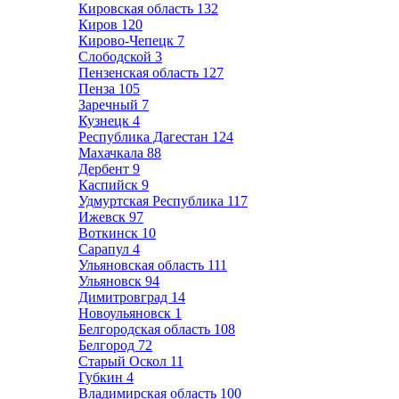
Кировская область
132
Киров
120
Кирово-Чепецк
7
Слободской
3
Пензенская область
127
Пенза
105
Заречный
7
Кузнецк
4
Республика Дагестан
124
Махачкала
88
Дербент
9
Каспийск
9
Удмуртская Республика
117
Ижевск
97
Воткинск
10
Сарапул
4
Ульяновская область
111
Ульяновск
94
Димитровград
14
Новоульяновск
1
Белгородская область
108
Белгород
72
Старый Оскол
11
Губкин
4
Владимирская область
100