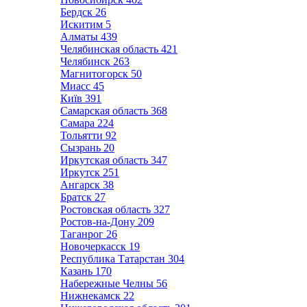
Бердск
26
Искитим
5
Алматы
439
Челябинская область
421
Челябинск
263
Магнитогорск
50
Миасс
45
Київ
391
Самарская область
368
Самара
224
Тольятти
92
Сызрань
20
Иркутская область
347
Иркутск
251
Ангарск
38
Братск
27
Ростовская область
327
Ростов-на-Дону
209
Таганрог
26
Новочеркасск
19
Республика Татарстан
304
Казань
170
Набережные Челны
56
Нижнекамск
22