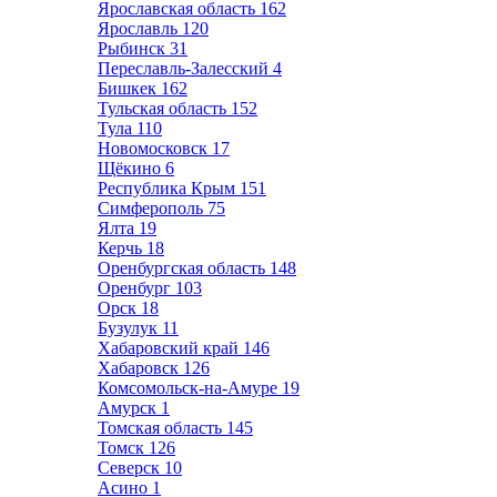
Ярославская область
162
Ярославль
120
Рыбинск
31
Переславль-Залесский
4
Бишкек
162
Тульская область
152
Тула
110
Новомосковск
17
Щёкино
6
Республика Крым
151
Симферополь
75
Ялта
19
Керчь
18
Оренбургская область
148
Оренбург
103
Орск
18
Бузулук
11
Хабаровский край
146
Хабаровск
126
Комсомольск-на-Амуре
19
Амурск
1
Томская область
145
Томск
126
Северск
10
Асино
1