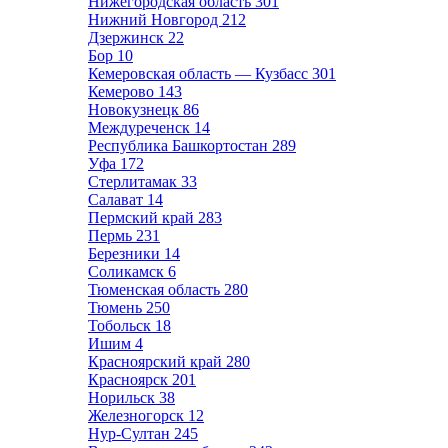
Нижегородская область
301
Нижний Новгород
212
Дзержинск
22
Бор
10
Кемеровская область — Кузбасс
301
Кемерово
143
Новокузнецк
86
Междуреченск
14
Республика Башкортостан
289
Уфа
172
Стерлитамак
33
Салават
14
Пермский край
283
Пермь
231
Березники
14
Соликамск
6
Тюменская область
280
Тюмень
250
Тобольск
18
Ишим
4
Красноярский край
280
Красноярск
201
Норильск
38
Железногорск
12
Нур-Султан
245