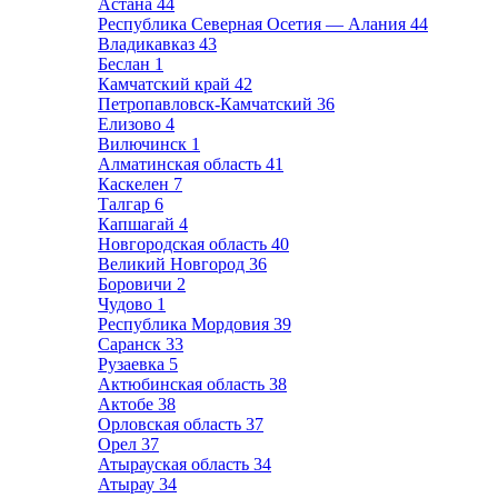
Астана
44
Республика Северная Осетия — Алания
44
Владикавказ
43
Беслан
1
Камчатский край
42
Петропавловск-Камчатский
36
Елизово
4
Вилючинск
1
Алматинская область
41
Каскелен
7
Талгар
6
Капшагай
4
Новгородская область
40
Великий Новгород
36
Боровичи
2
Чудово
1
Республика Мордовия
39
Саранск
33
Рузаевка
5
Актюбинская область
38
Актобе
38
Орловская область
37
Орел
37
Атырауская область
34
Атырау
34