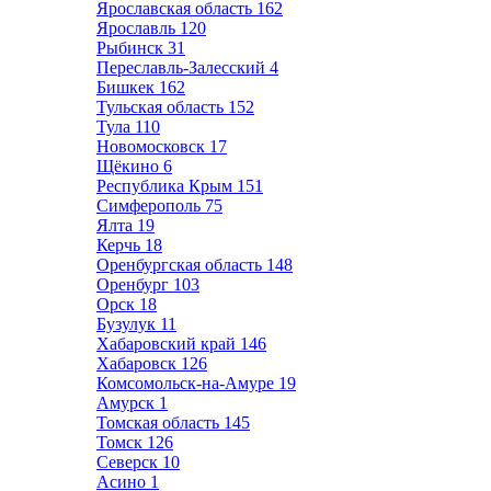
Ярославская область
162
Ярославль
120
Рыбинск
31
Переславль-Залесский
4
Бишкек
162
Тульская область
152
Тула
110
Новомосковск
17
Щёкино
6
Республика Крым
151
Симферополь
75
Ялта
19
Керчь
18
Оренбургская область
148
Оренбург
103
Орск
18
Бузулук
11
Хабаровский край
146
Хабаровск
126
Комсомольск-на-Амуре
19
Амурск
1
Томская область
145
Томск
126
Северск
10
Асино
1