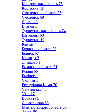
Костромская область
75
Кострома
73
Смоленская область
75
Смоленск
68
Ярцево
3
Вязьма
1
Туркестанская область
74
Шымкент
60
Туркестан
10
Кентау
4
Брянская область
73
Брянск
67
Клинцы
3
Дятьково
1
Рязанская область
71
Рязань
66
Рыбное
1
Скопин
1
Республика Коми
70
Сыктывкар
43
Ухта
17
Воркута
5
Севастополь
68
Мангистауская область
65
Актау
59