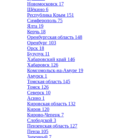
Новомосковск
17
Щёкино
6
Республика Крым
151
Симферополь
75
Ялта
19
Керчь
18
Оренбургская область
148
Оренбург
103
Орск
18
Бузулук
11
Хабаровский край
146
Хабаровск
126
Комсомольск-на-Амуре
19
Амурск
1
Томская область
145
Томск
126
Северск
10
Асино
1
Кировская область
132
Киров
120
Кирово-Чепецк
7
Слободской
3
Пензенская область
127
Пенза
105
Заречный
7