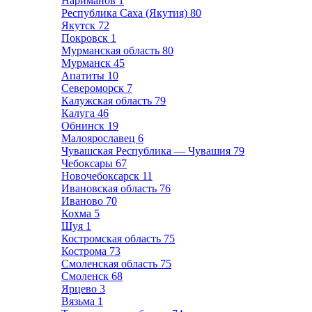
Нариманов
1
Республика Саха (Якутия)
80
Якутск
72
Покровск
1
Мурманская область
80
Мурманск
45
Апатиты
10
Североморск
7
Калужская область
79
Калуга
46
Обнинск
19
Малоярославец
6
Чувашская Республика — Чувашия
79
Чебоксары
67
Новочебоксарск
11
Ивановская область
76
Иваново
70
Кохма
5
Шуя
1
Костромская область
75
Кострома
73
Смоленская область
75
Смоленск
68
Ярцево
3
Вязьма
1