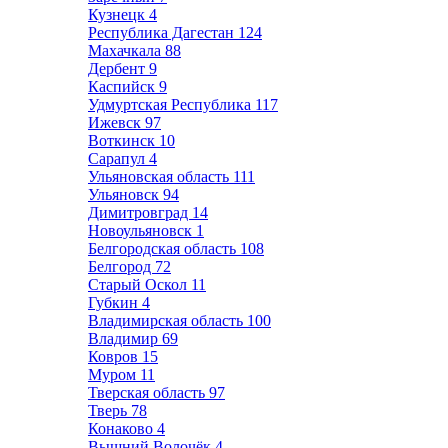
Кузнецк
4
Республика Дагестан
124
Махачкала
88
Дербент
9
Каспийск
9
Удмуртская Республика
117
Ижевск
97
Воткинск
10
Сарапул
4
Ульяновская область
111
Ульяновск
94
Димитровград
14
Новоульяновск
1
Белгородская область
108
Белгород
72
Старый Оскол
11
Губкин
4
Владимирская область
100
Владимир
69
Ковров
15
Муром
11
Тверская область
97
Тверь
78
Конаково
4
Вышний Волочёк
4