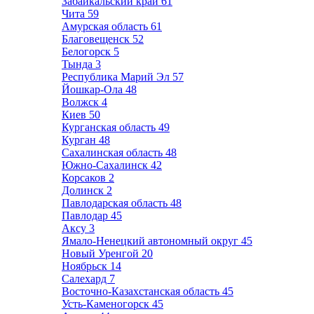
Забайкальский край
61
Чита
59
Амурская область
61
Благовещенск
52
Белогорск
5
Тында
3
Республика Марий Эл
57
Йошкар-Ола
48
Волжск
4
Киев
50
Курганская область
49
Курган
48
Сахалинская область
48
Южно-Сахалинск
42
Корсаков
2
Долинск
2
Павлодарская область
48
Павлодар
45
Аксу
3
Ямало-Ненецкий автономный округ
45
Новый Уренгой
20
Ноябрьск
14
Салехард
7
Восточно-Казахстанская область
45
Усть-Каменогорск
45