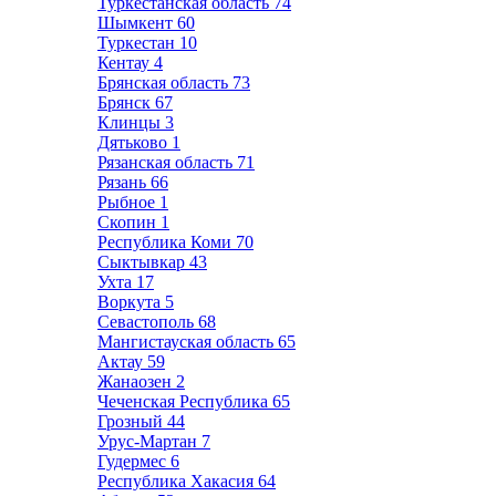
Туркестанская область
74
Шымкент
60
Туркестан
10
Кентау
4
Брянская область
73
Брянск
67
Клинцы
3
Дятьково
1
Рязанская область
71
Рязань
66
Рыбное
1
Скопин
1
Республика Коми
70
Сыктывкар
43
Ухта
17
Воркута
5
Севастополь
68
Мангистауская область
65
Актау
59
Жанаозен
2
Чеченская Республика
65
Грозный
44
Урус-Мартан
7
Гудермес
6
Республика Хакасия
64