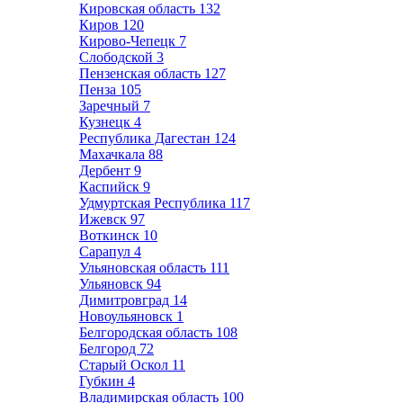
Кировская область
132
Киров
120
Кирово-Чепецк
7
Слободской
3
Пензенская область
127
Пенза
105
Заречный
7
Кузнецк
4
Республика Дагестан
124
Махачкала
88
Дербент
9
Каспийск
9
Удмуртская Республика
117
Ижевск
97
Воткинск
10
Сарапул
4
Ульяновская область
111
Ульяновск
94
Димитровград
14
Новоульяновск
1
Белгородская область
108
Белгород
72
Старый Оскол
11
Губкин
4
Владимирская область
100