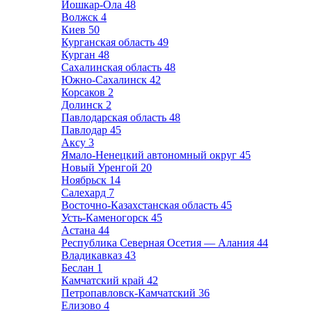
Йошкар-Ола
48
Волжск
4
Киев
50
Курганская область
49
Курган
48
Сахалинская область
48
Южно-Сахалинск
42
Корсаков
2
Долинск
2
Павлодарская область
48
Павлодар
45
Аксу
3
Ямало-Ненецкий автономный округ
45
Новый Уренгой
20
Ноябрьск
14
Салехард
7
Восточно-Казахстанская область
45
Усть-Каменогорск
45
Астана
44
Республика Северная Осетия — Алания
44
Владикавказ
43
Беслан
1
Камчатский край
42
Петропавловск-Камчатский
36
Елизово
4