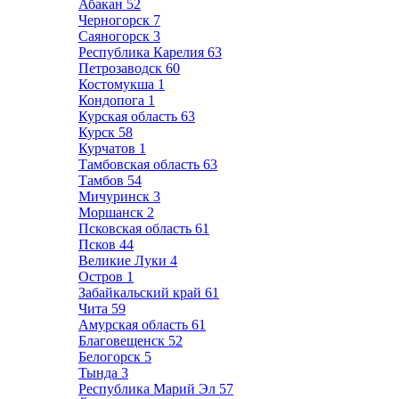
Абакан
52
Черногорск
7
Саяногорск
3
Республика Карелия
63
Петрозаводск
60
Костомукша
1
Кондопога
1
Курская область
63
Курск
58
Курчатов
1
Тамбовская область
63
Тамбов
54
Мичуринск
3
Моршанск
2
Псковская область
61
Псков
44
Великие Луки
4
Остров
1
Забайкальский край
61
Чита
59
Амурская область
61
Благовещенск
52
Белогорск
5
Тында
3
Республика Марий Эл
57