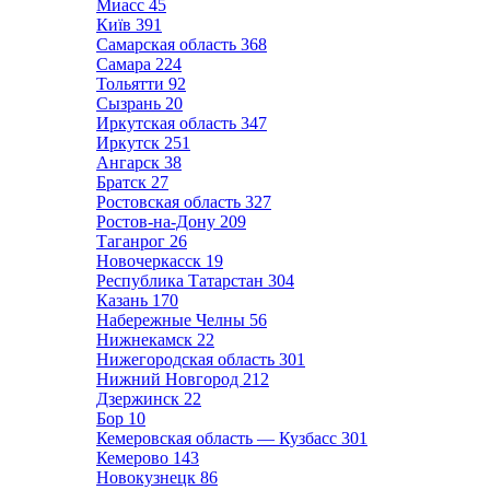
Миасс
45
Київ
391
Самарская область
368
Самара
224
Тольятти
92
Сызрань
20
Иркутская область
347
Иркутск
251
Ангарск
38
Братск
27
Ростовская область
327
Ростов-на-Дону
209
Таганрог
26
Новочеркасск
19
Республика Татарстан
304
Казань
170
Набережные Челны
56
Нижнекамск
22
Нижегородская область
301
Нижний Новгород
212
Дзержинск
22
Бор
10
Кемеровская область — Кузбасс
301
Кемерово
143
Новокузнецк
86