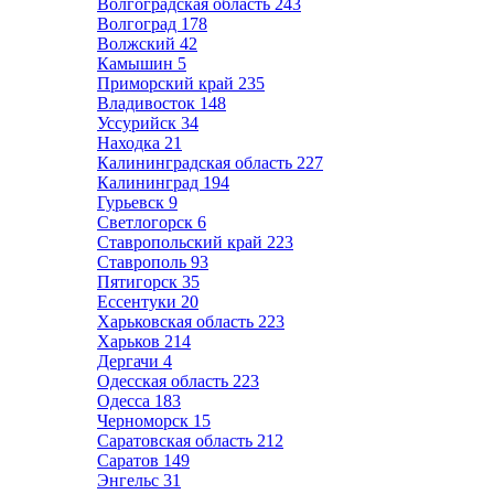
Волгоградская область
243
Волгоград
178
Волжский
42
Камышин
5
Приморский край
235
Владивосток
148
Уссурийск
34
Находка
21
Калининградская область
227
Калининград
194
Гурьевск
9
Светлогорск
6
Ставропольский край
223
Ставрополь
93
Пятигорск
35
Ессентуки
20
Харьковская область
223
Харьков
214
Дергачи
4
Одесская область
223
Одесса
183
Черноморск
15
Саратовская область
212
Саратов
149
Энгельс
31