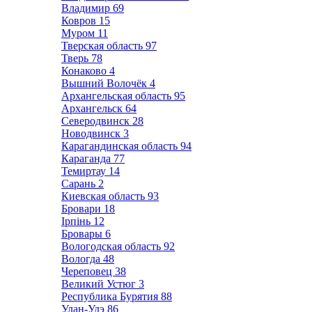
Владимир
69
Ковров
15
Муром
11
Тверская область
97
Тверь
78
Конаково
4
Вышний Волочёк
4
Архангельская область
95
Архангельск
64
Северодвинск
28
Новодвинск
3
Карагандинская область
94
Караганда
77
Темиртау
14
Сарань
2
Киевская область
93
Бровари
18
Ірпінь
12
Бровары
6
Вологодская область
92
Вологда
48
Череповец
38
Великий Устюг
3
Республика Бурятия
88
Улан-Удэ
86