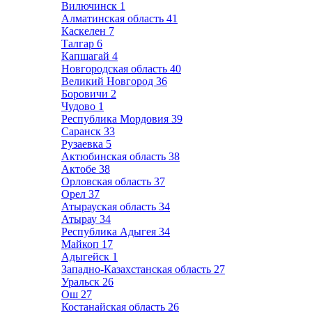
Вилючинск
1
Алматинская область
41
Каскелен
7
Талгар
6
Капшагай
4
Новгородская область
40
Великий Новгород
36
Боровичи
2
Чудово
1
Республика Мордовия
39
Саранск
33
Рузаевка
5
Актюбинская область
38
Актобе
38
Орловская область
37
Орел
37
Атырауская область
34
Атырау
34
Республика Адыгея
34
Майкоп
17
Адыгейск
1
Западно-Казахстанская область
27
Уральск
26
Ош
27
Костанайская область
26