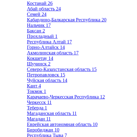
Костанай
26
Абай область
24
Семей
24
Кабардино-Балкарская Республика
20
Нальчик
17
Баксан
2
Прохладный
1
Республика Алтай
17
Горно-Алтайск
14
Акмолинская область
17
Кокшетау
14
Щучинск
2
Северо-Казахстанская область
15
Петропавловск
15
Чуйская область
14
Кант
4
Токмок
1
Карачаево-Черкесская Республика
12
Черкесск
11
Теберда
1
Магаданская область
11
Магадан
11
Еврейская автономная область
10
Биробиджан
10
Республика Тыва
7