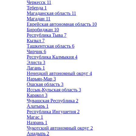
Черкесск
11
Теберда
1
Магаданская область
11
Магадан
11
Еврейская автономная область
10
Биробиджан
10
Республика Тыва
7
Кызыл
7
Ташкентская область
6
Чирчик
6
Республика Калмыкия
4
Элиста
3
Лагань
1
Ненецкий автономный округ
4
Нарьян-Мар
3
Ошская область
3
Иссык-Кульская область
3
Каракол
3
Чувашская Республика
2
Алатырь
1
Республика Ингушетия
2
Магас
1
Назрань
1
Чукотский автономный округ
2
Анадырь
2