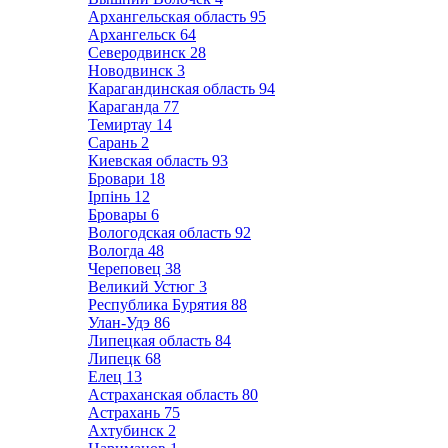
Архангельская область
95
Архангельск
64
Северодвинск
28
Новодвинск
3
Карагандинская область
94
Караганда
77
Темиртау
14
Сарань
2
Киевская область
93
Бровари
18
Ірпінь
12
Бровары
6
Вологодская область
92
Вологда
48
Череповец
38
Великий Устюг
3
Республика Бурятия
88
Улан-Удэ
86
Липецкая область
84
Липецк
68
Елец
13
Астраханская область
80
Астрахань
75
Ахтубинск
2