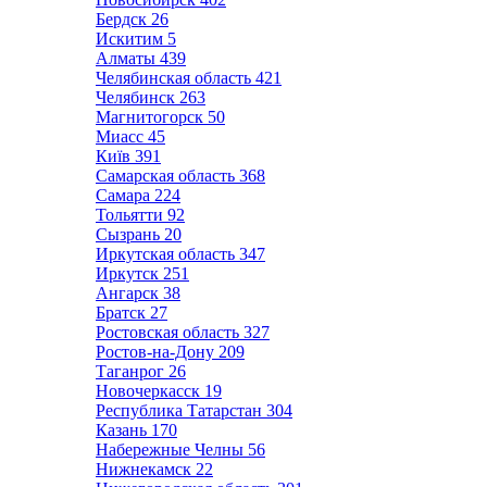
Бердск
26
Искитим
5
Алматы
439
Челябинская область
421
Челябинск
263
Магнитогорск
50
Миасс
45
Київ
391
Самарская область
368
Самара
224
Тольятти
92
Сызрань
20
Иркутская область
347
Иркутск
251
Ангарск
38
Братск
27
Ростовская область
327
Ростов-на-Дону
209
Таганрог
26
Новочеркасск
19
Республика Татарстан
304
Казань
170
Набережные Челны
56
Нижнекамск
22