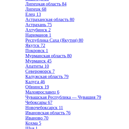
Липецкая область
84
Липецк
68
Елец
13
Астраханская область
80
Астрахань
75
Ахтубинск
2
Нариманов
1
Республика Саха (Якутия)
80
Якутск
72
Покровск
1
Мурманская область
80
Мурманск
45
Апатиты
10
Североморск
7
Калужская область
79
Калуга
46
Обнинск
19
Малоярославец
6
Чувашская Республика — Чувашия
79
Чебоксары
67
Новочебоксарск
11
Ивановская область
76
Иваново
70
Кохма
5
Шуя
1