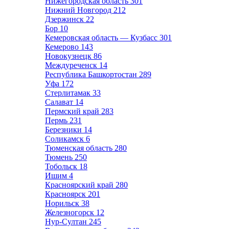
Нижегородская область
301
Нижний Новгород
212
Дзержинск
22
Бор
10
Кемеровская область — Кузбасс
301
Кемерово
143
Новокузнецк
86
Междуреченск
14
Республика Башкортостан
289
Уфа
172
Стерлитамак
33
Салават
14
Пермский край
283
Пермь
231
Березники
14
Соликамск
6
Тюменская область
280
Тюмень
250
Тобольск
18
Ишим
4
Красноярский край
280
Красноярск
201
Норильск
38
Железногорск
12
Нур-Султан
245