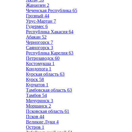
Жанаозен
2
Чеченская Республика
65
Грозный
44
Урус-Мартан
7
Гудермес
6
Республика Хакасия
64
Абакан
52
Черногорск
7
Саяногорск
3
Республика Карелия
63
Петрозаводск
60
Костомукша
1
Кондопога
1
Курская область
63
Курск
58
Курчатов
1
Тамбовская область
63
Тамбов
54
Мичуринск
3
Моршанск
2
Псковская область
61
Псков
44
Великие Луки
4
Остров
1