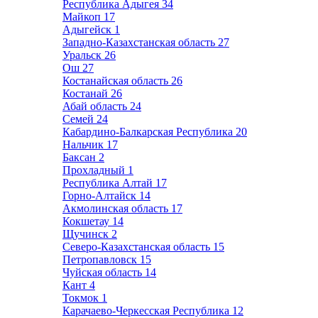
Республика Адыгея
34
Майкоп
17
Адыгейск
1
Западно-Казахстанская область
27
Уральск
26
Ош
27
Костанайская область
26
Костанай
26
Абай область
24
Семей
24
Кабардино-Балкарская Республика
20
Нальчик
17
Баксан
2
Прохладный
1
Республика Алтай
17
Горно-Алтайск
14
Акмолинская область
17
Кокшетау
14
Щучинск
2
Северо-Казахстанская область
15
Петропавловск
15
Чуйская область
14
Кант
4
Токмок
1
Карачаево-Черкесская Республика
12