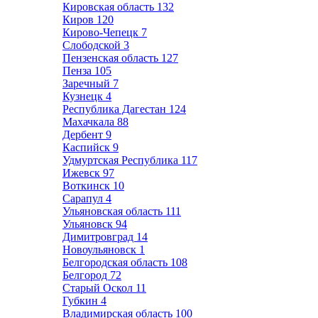
Кировская область
132
Киров
120
Кирово-Чепецк
7
Слободской
3
Пензенская область
127
Пенза
105
Заречный
7
Кузнецк
4
Республика Дагестан
124
Махачкала
88
Дербент
9
Каспийск
9
Удмуртская Республика
117
Ижевск
97
Воткинск
10
Сарапул
4
Ульяновская область
111
Ульяновск
94
Димитровград
14
Новоульяновск
1
Белгородская область
108
Белгород
72
Старый Оскол
11
Губкин
4
Владимирская область
100