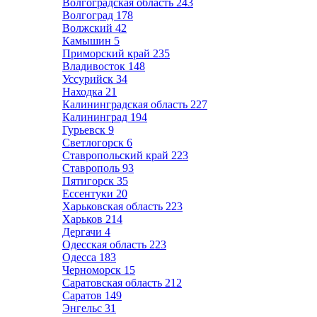
Волгоградская область
243
Волгоград
178
Волжский
42
Камышин
5
Приморский край
235
Владивосток
148
Уссурийск
34
Находка
21
Калининградская область
227
Калининград
194
Гурьевск
9
Светлогорск
6
Ставропольский край
223
Ставрополь
93
Пятигорск
35
Ессентуки
20
Харьковская область
223
Харьков
214
Дергачи
4
Одесская область
223
Одесса
183
Черноморск
15
Саратовская область
212
Саратов
149
Энгельс
31