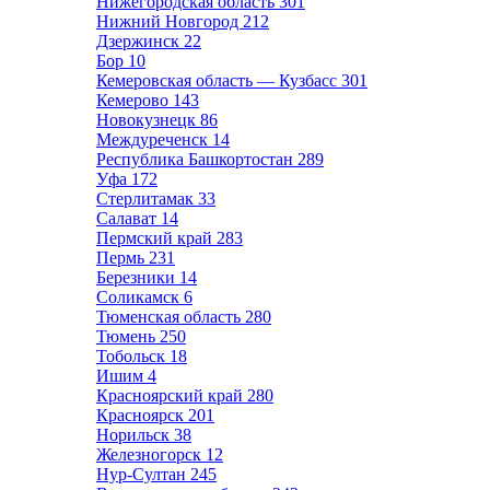
Нижегородская область
301
Нижний Новгород
212
Дзержинск
22
Бор
10
Кемеровская область — Кузбасс
301
Кемерово
143
Новокузнецк
86
Междуреченск
14
Республика Башкортостан
289
Уфа
172
Стерлитамак
33
Салават
14
Пермский край
283
Пермь
231
Березники
14
Соликамск
6
Тюменская область
280
Тюмень
250
Тобольск
18
Ишим
4
Красноярский край
280
Красноярск
201
Норильск
38
Железногорск
12
Нур-Султан
245