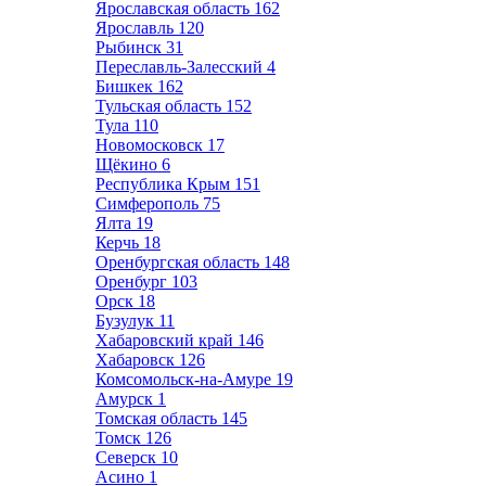
Ярославская область
162
Ярославль
120
Рыбинск
31
Переславль-Залесский
4
Бишкек
162
Тульская область
152
Тула
110
Новомосковск
17
Щёкино
6
Республика Крым
151
Симферополь
75
Ялта
19
Керчь
18
Оренбургская область
148
Оренбург
103
Орск
18
Бузулук
11
Хабаровский край
146
Хабаровск
126
Комсомольск-на-Амуре
19
Амурск
1
Томская область
145
Томск
126
Северск
10
Асино
1