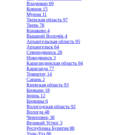
Владимир
69
Ковров
15
Муром
11
Тверская область
97
Тверь
78
Конаково
4
Вышний Волочёк
4
Архангельская область
95
Архангельск
64
Северодвинск
28
Новодвинск
3
Карагандинская область
94
Караганда
77
Темиртау
14
Сарань
2
Киевская область
93
Бровари
18
Ірпінь
12
Бровары
6
Вологодская область
92
Вологда
48
Череповец
38
Великий Устюг
3
Республика Бурятия
88
Улан-Удэ
86