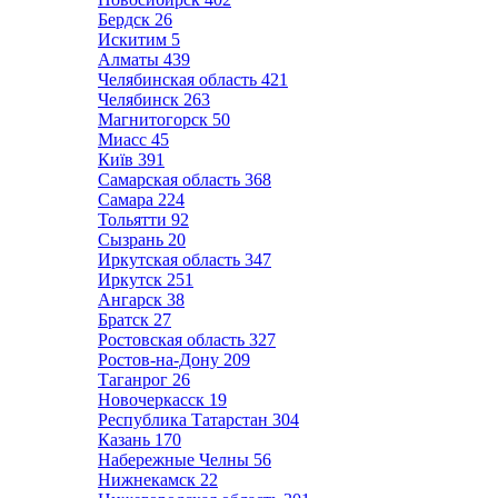
Бердск
26
Искитим
5
Алматы
439
Челябинская область
421
Челябинск
263
Магнитогорск
50
Миасс
45
Київ
391
Самарская область
368
Самара
224
Тольятти
92
Сызрань
20
Иркутская область
347
Иркутск
251
Ангарск
38
Братск
27
Ростовская область
327
Ростов-на-Дону
209
Таганрог
26
Новочеркасск
19
Республика Татарстан
304
Казань
170
Набережные Челны
56
Нижнекамск
22