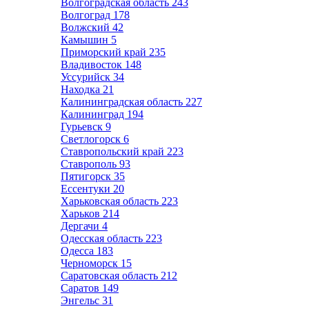
Волгоградская область
243
Волгоград
178
Волжский
42
Камышин
5
Приморский край
235
Владивосток
148
Уссурийск
34
Находка
21
Калининградская область
227
Калининград
194
Гурьевск
9
Светлогорск
6
Ставропольский край
223
Ставрополь
93
Пятигорск
35
Ессентуки
20
Харьковская область
223
Харьков
214
Дергачи
4
Одесская область
223
Одесса
183
Черноморск
15
Саратовская область
212
Саратов
149
Энгельс
31