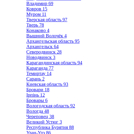
Владимир
69
Ковров
15
Муром
11
Тверская область
97
Тверь
78
Конаково
4
Вышний Волочёк
4
Архангельская область
95
Архангельск
64
Северодвинск
28
Новодвинск
3
Карагандинская область
94
Караганда
77
Темиртау
14
Сарань
2
Киевская область
93
Бровари
18
Ірпінь
12
Бровары
6
Вологодская область
92
Вологда
48
Череповец
38
Великий Устюг
3
Республика Бурятия
88
Улан-Удэ
86