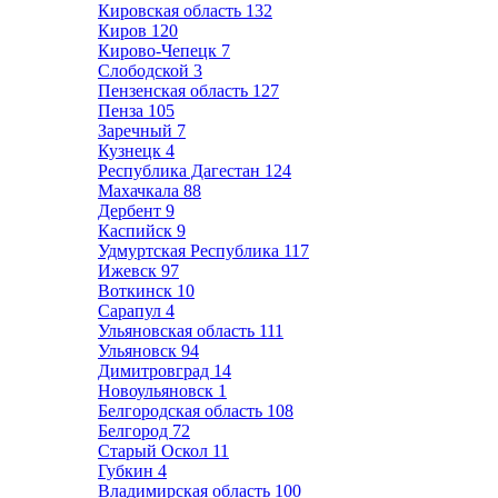
Кировская область
132
Киров
120
Кирово-Чепецк
7
Слободской
3
Пензенская область
127
Пенза
105
Заречный
7
Кузнецк
4
Республика Дагестан
124
Махачкала
88
Дербент
9
Каспийск
9
Удмуртская Республика
117
Ижевск
97
Воткинск
10
Сарапул
4
Ульяновская область
111
Ульяновск
94
Димитровград
14
Новоульяновск
1
Белгородская область
108
Белгород
72
Старый Оскол
11
Губкин
4
Владимирская область
100