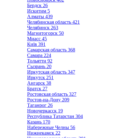
Бердск
26
Искитим
5
Алматы
439
Челябинская область
421
Челябинск
263
Магнитогорск
50
Миасс
45
Київ
391
Самарская область
368
Самара
224
Тольятти
92
Сызрань
20
Иркутская область
347
Иркутск
251
Ангарск
38
Братск
27
Ростовская область
327
Ростов-на-Дону
209
Таганрог
26
Новочеркасск
19
Республика Татарстан
304
Казань
170
Набережные Челны
56
Нижнекамск
22