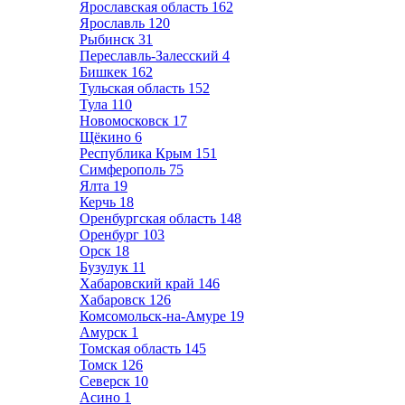
Ярославская область
162
Ярославль
120
Рыбинск
31
Переславль-Залесский
4
Бишкек
162
Тульская область
152
Тула
110
Новомосковск
17
Щёкино
6
Республика Крым
151
Симферополь
75
Ялта
19
Керчь
18
Оренбургская область
148
Оренбург
103
Орск
18
Бузулук
11
Хабаровский край
146
Хабаровск
126
Комсомольск-на-Амуре
19
Амурск
1
Томская область
145
Томск
126
Северск
10
Асино
1