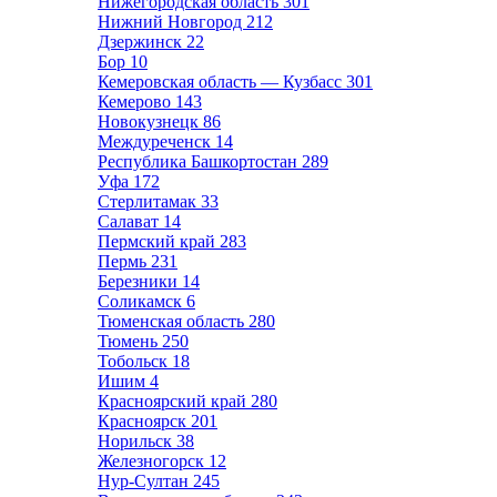
Нижегородская область
301
Нижний Новгород
212
Дзержинск
22
Бор
10
Кемеровская область — Кузбасс
301
Кемерово
143
Новокузнецк
86
Междуреченск
14
Республика Башкортостан
289
Уфа
172
Стерлитамак
33
Салават
14
Пермский край
283
Пермь
231
Березники
14
Соликамск
6
Тюменская область
280
Тюмень
250
Тобольск
18
Ишим
4
Красноярский край
280
Красноярск
201
Норильск
38
Железногорск
12
Нур-Султан
245