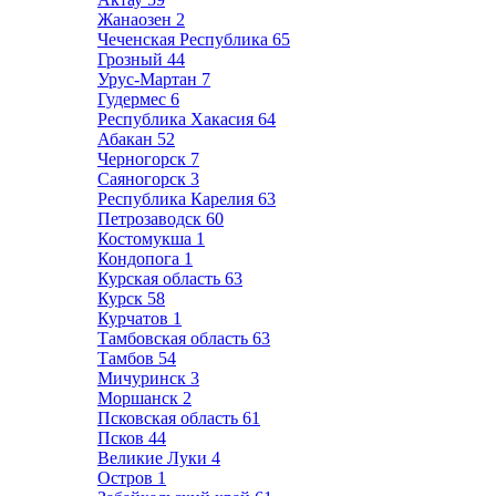
Жанаозен
2
Чеченская Республика
65
Грозный
44
Урус-Мартан
7
Гудермес
6
Республика Хакасия
64
Абакан
52
Черногорск
7
Саяногорск
3
Республика Карелия
63
Петрозаводск
60
Костомукша
1
Кондопога
1
Курская область
63
Курск
58
Курчатов
1
Тамбовская область
63
Тамбов
54
Мичуринск
3
Моршанск
2
Псковская область
61
Псков
44
Великие Луки
4
Остров
1