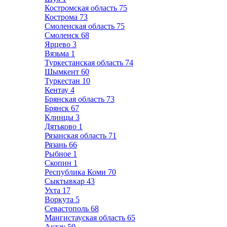
Костромская область
75
Кострома
73
Смоленская область
75
Смоленск
68
Ярцево
3
Вязьма
1
Туркестанская область
74
Шымкент
60
Туркестан
10
Кентау
4
Брянская область
73
Брянск
67
Клинцы
3
Дятьково
1
Рязанская область
71
Рязань
66
Рыбное
1
Скопин
1
Республика Коми
70
Сыктывкар
43
Ухта
17
Воркута
5
Севастополь
68
Мангистауская область
65
Актау
59