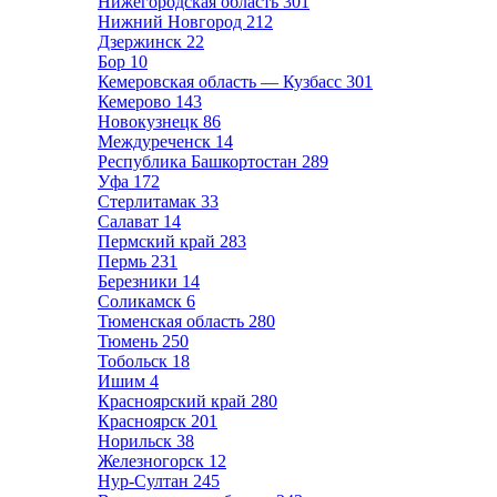
Нижегородская область
301
Нижний Новгород
212
Дзержинск
22
Бор
10
Кемеровская область — Кузбасс
301
Кемерово
143
Новокузнецк
86
Междуреченск
14
Республика Башкортостан
289
Уфа
172
Стерлитамак
33
Салават
14
Пермский край
283
Пермь
231
Березники
14
Соликамск
6
Тюменская область
280
Тюмень
250
Тобольск
18
Ишим
4
Красноярский край
280
Красноярск
201
Норильск
38
Железногорск
12
Нур-Султан
245