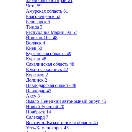
Забайкальский край
61
Чита
59
Амурская область
61
Благовещенск
52
Белогорск
5
Тында
3
Республика Марий Эл
57
Йошкар-Ола
48
Волжск
4
Киев
50
Курганская область
49
Курган
48
Сахалинская область
48
Южно-Сахалинск
42
Корсаков
2
Долинск
2
Павлодарская область
48
Павлодар
45
Аксу
3
Ямало-Ненецкий автономный округ
45
Новый Уренгой
20
Ноябрьск
14
Салехард
7
Восточно-Казахстанская область
45
Усть-Каменогорск
45