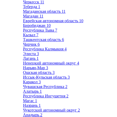
Черкесск
11
Теберда
1
Магаданская область
11
Магадан
11
Еврейская автономная область
10
Биробиджан
10
Республика Тыва
7
Кызыл
7
Ташкентская область
6
Чирчик
6
Республика Калмыкия
4
Элиста
3
Лагань
1
Ненецкий автономный округ
4
Нарьян-Мар
3
Ошская область
3
Иссык-Кульская область
3
Каракол
3
Чувашская Республика
2
Алатырь
1
Республика Ингушетия
2
Магас
1
Назрань
1
Чукотский автономный округ
2
Анадырь
2