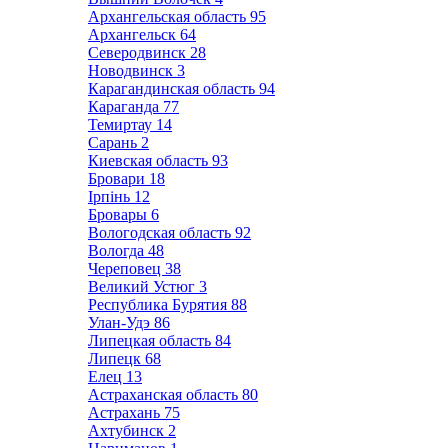
Архангельская область
95
Архангельск
64
Северодвинск
28
Новодвинск
3
Карагандинская область
94
Караганда
77
Темиртау
14
Сарань
2
Киевская область
93
Бровари
18
Ірпінь
12
Бровары
6
Вологодская область
92
Вологда
48
Череповец
38
Великий Устюг
3
Республика Бурятия
88
Улан-Удэ
86
Липецкая область
84
Липецк
68
Елец
13
Астраханская область
80
Астрахань
75
Ахтубинск
2