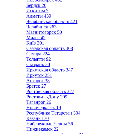
Бердск
26
Искитим
5
Алматы
439
Челябинская область
421
Челябинск
263
Магнитогорск
50
Миасс
45
Київ
391
Самарская область
368
Самара
224
Тольятти
92
Сызрань
20
Иркутская область
347
Иркутск
251
Ангарск
38
Братск
27
Ростовская область
327
Ростов-на-Дону
209
Таганрог
26
Новочеркасск
19
Республика Татарстан
304
Казань
170
Набережные Челны
56
Нижнекамск
22