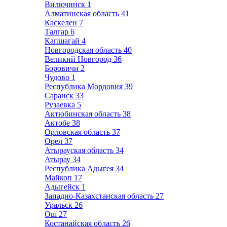
Вилючинск
1
Алматинская область
41
Каскелен
7
Талгар
6
Капшагай
4
Новгородская область
40
Великий Новгород
36
Боровичи
2
Чудово
1
Республика Мордовия
39
Саранск
33
Рузаевка
5
Актюбинская область
38
Актобе
38
Орловская область
37
Орел
37
Атырауская область
34
Атырау
34
Республика Адыгея
34
Майкоп
17
Адыгейск
1
Западно-Казахстанская область
27
Уральск
26
Ош
27
Костанайская область
26