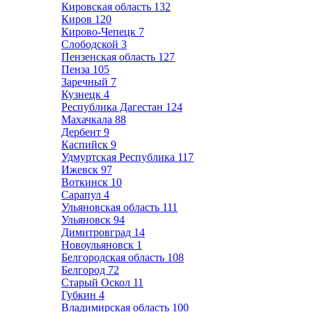
Кировская область
132
Киров
120
Кирово-Чепецк
7
Слободской
3
Пензенская область
127
Пенза
105
Заречный
7
Кузнецк
4
Республика Дагестан
124
Махачкала
88
Дербент
9
Каспийск
9
Удмуртская Республика
117
Ижевск
97
Воткинск
10
Сарапул
4
Ульяновская область
111
Ульяновск
94
Димитровград
14
Новоульяновск
1
Белгородская область
108
Белгород
72
Старый Оскол
11
Губкин
4
Владимирская область
100