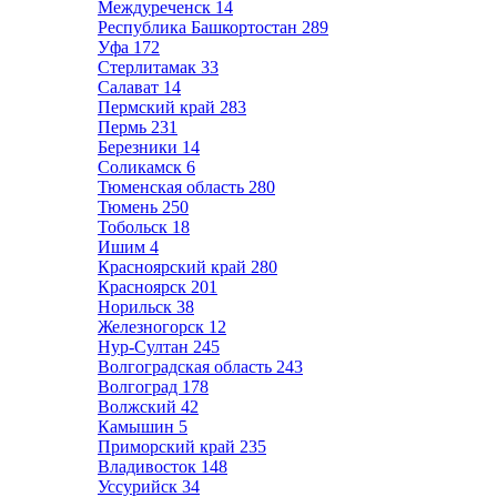
Междуреченск
14
Республика Башкортостан
289
Уфа
172
Стерлитамак
33
Салават
14
Пермский край
283
Пермь
231
Березники
14
Соликамск
6
Тюменская область
280
Тюмень
250
Тобольск
18
Ишим
4
Красноярский край
280
Красноярск
201
Норильск
38
Железногорск
12
Нур-Султан
245
Волгоградская область
243
Волгоград
178
Волжский
42
Камышин
5
Приморский край
235
Владивосток
148
Уссурийск
34