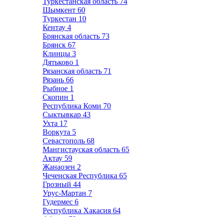
Туркестанская область
74
Шымкент
60
Туркестан
10
Кентау
4
Брянская область
73
Брянск
67
Клинцы
3
Дятьково
1
Рязанская область
71
Рязань
66
Рыбное
1
Скопин
1
Республика Коми
70
Сыктывкар
43
Ухта
17
Воркута
5
Севастополь
68
Мангистауская область
65
Актау
59
Жанаозен
2
Чеченская Республика
65
Грозный
44
Урус-Мартан
7
Гудермес
6
Республика Хакасия
64