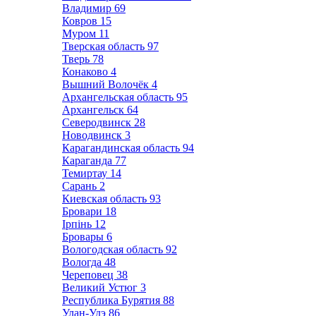
Владимир
69
Ковров
15
Муром
11
Тверская область
97
Тверь
78
Конаково
4
Вышний Волочёк
4
Архангельская область
95
Архангельск
64
Северодвинск
28
Новодвинск
3
Карагандинская область
94
Караганда
77
Темиртау
14
Сарань
2
Киевская область
93
Бровари
18
Ірпінь
12
Бровары
6
Вологодская область
92
Вологда
48
Череповец
38
Великий Устюг
3
Республика Бурятия
88
Улан-Удэ
86