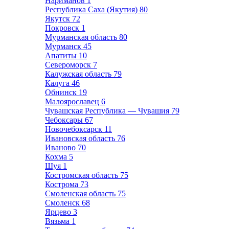
Нариманов
1
Республика Саха (Якутия)
80
Якутск
72
Покровск
1
Мурманская область
80
Мурманск
45
Апатиты
10
Североморск
7
Калужская область
79
Калуга
46
Обнинск
19
Малоярославец
6
Чувашская Республика — Чувашия
79
Чебоксары
67
Новочебоксарск
11
Ивановская область
76
Иваново
70
Кохма
5
Шуя
1
Костромская область
75
Кострома
73
Смоленская область
75
Смоленск
68
Ярцево
3
Вязьма
1