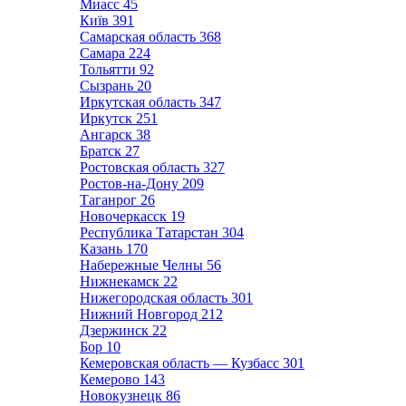
Миасс
45
Київ
391
Самарская область
368
Самара
224
Тольятти
92
Сызрань
20
Иркутская область
347
Иркутск
251
Ангарск
38
Братск
27
Ростовская область
327
Ростов-на-Дону
209
Таганрог
26
Новочеркасск
19
Республика Татарстан
304
Казань
170
Набережные Челны
56
Нижнекамск
22
Нижегородская область
301
Нижний Новгород
212
Дзержинск
22
Бор
10
Кемеровская область — Кузбасс
301
Кемерово
143
Новокузнецк
86