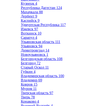
Кузнецк
4
Республика Дагестан
124
Махачкала
88
Дербент
9
Каспийск
9
Удмуртская Республика
117
Ижевск
97
Воткинск
10
Сарапул
4
Ульяновская область
111
Ульяновск
94
Димитровград
14
Новоульяновск
1
Белгородская область
108
Белгород
72
Старый Оскол
11
Губкин
4
Владимирская область
100
Владимир
69
Ковров
15
Муром
11
Тверская область
97
Тверь
78
Конаково
4
Вышний Волочёк
4