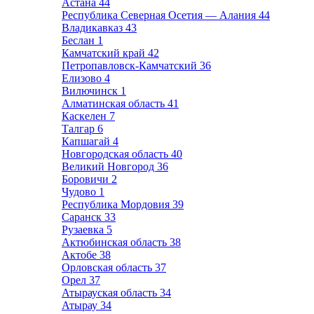
Астана
44
Республика Северная Осетия — Алания
44
Владикавказ
43
Беслан
1
Камчатский край
42
Петропавловск-Камчатский
36
Елизово
4
Вилючинск
1
Алматинская область
41
Каскелен
7
Талгар
6
Капшагай
4
Новгородская область
40
Великий Новгород
36
Боровичи
2
Чудово
1
Республика Мордовия
39
Саранск
33
Рузаевка
5
Актюбинская область
38
Актобе
38
Орловская область
37
Орел
37
Атырауская область
34
Атырау
34