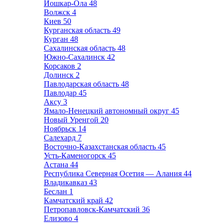
Йошкар-Ола
48
Волжск
4
Киев
50
Курганская область
49
Курган
48
Сахалинская область
48
Южно-Сахалинск
42
Корсаков
2
Долинск
2
Павлодарская область
48
Павлодар
45
Аксу
3
Ямало-Ненецкий автономный округ
45
Новый Уренгой
20
Ноябрьск
14
Салехард
7
Восточно-Казахстанская область
45
Усть-Каменогорск
45
Астана
44
Республика Северная Осетия — Алания
44
Владикавказ
43
Беслан
1
Камчатский край
42
Петропавловск-Камчатский
36
Елизово
4