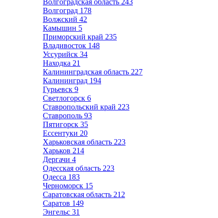
Волгоградская область
243
Волгоград
178
Волжский
42
Камышин
5
Приморский край
235
Владивосток
148
Уссурийск
34
Находка
21
Калининградская область
227
Калининград
194
Гурьевск
9
Светлогорск
6
Ставропольский край
223
Ставрополь
93
Пятигорск
35
Ессентуки
20
Харьковская область
223
Харьков
214
Дергачи
4
Одесская область
223
Одесса
183
Черноморск
15
Саратовская область
212
Саратов
149
Энгельс
31