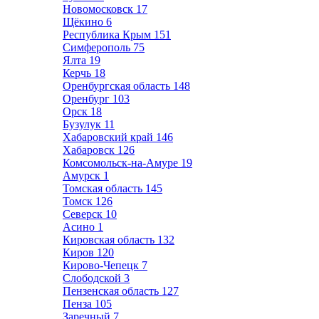
Новомосковск
17
Щёкино
6
Республика Крым
151
Симферополь
75
Ялта
19
Керчь
18
Оренбургская область
148
Оренбург
103
Орск
18
Бузулук
11
Хабаровский край
146
Хабаровск
126
Комсомольск-на-Амуре
19
Амурск
1
Томская область
145
Томск
126
Северск
10
Асино
1
Кировская область
132
Киров
120
Кирово-Чепецк
7
Слободской
3
Пензенская область
127
Пенза
105
Заречный
7