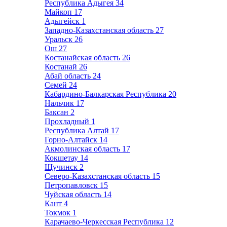
Республика Адыгея
34
Майкоп
17
Адыгейск
1
Западно-Казахстанская область
27
Уральск
26
Ош
27
Костанайская область
26
Костанай
26
Абай область
24
Семей
24
Кабардино-Балкарская Республика
20
Нальчик
17
Баксан
2
Прохладный
1
Республика Алтай
17
Горно-Алтайск
14
Акмолинская область
17
Кокшетау
14
Щучинск
2
Северо-Казахстанская область
15
Петропавловск
15
Чуйская область
14
Кант
4
Токмок
1
Карачаево-Черкесская Республика
12