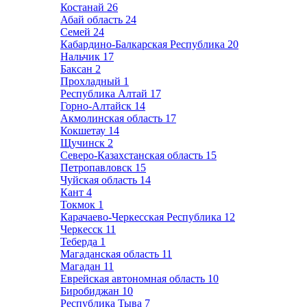
Костанай
26
Абай область
24
Семей
24
Кабардино-Балкарская Республика
20
Нальчик
17
Баксан
2
Прохладный
1
Республика Алтай
17
Горно-Алтайск
14
Акмолинская область
17
Кокшетау
14
Щучинск
2
Северо-Казахстанская область
15
Петропавловск
15
Чуйская область
14
Кант
4
Токмок
1
Карачаево-Черкесская Республика
12
Черкесск
11
Теберда
1
Магаданская область
11
Магадан
11
Еврейская автономная область
10
Биробиджан
10
Республика Тыва
7