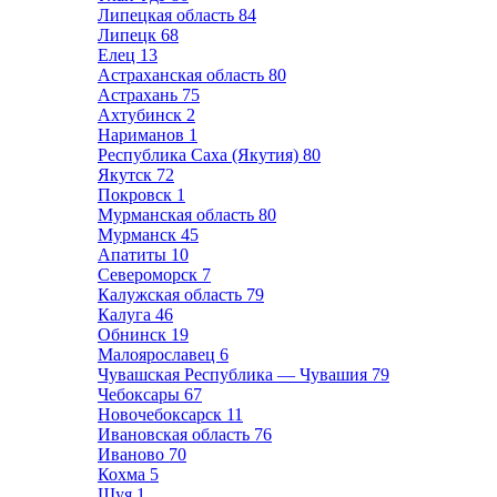
Липецкая область
84
Липецк
68
Елец
13
Астраханская область
80
Астрахань
75
Ахтубинск
2
Нариманов
1
Республика Саха (Якутия)
80
Якутск
72
Покровск
1
Мурманская область
80
Мурманск
45
Апатиты
10
Североморск
7
Калужская область
79
Калуга
46
Обнинск
19
Малоярославец
6
Чувашская Республика — Чувашия
79
Чебоксары
67
Новочебоксарск
11
Ивановская область
76
Иваново
70
Кохма
5
Шуя
1