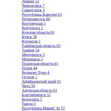
Абакан
52
Черногорск
7
Саяногорск
3
Республика Карелия
63
Петрозаводск
60
Костомукша
1
Кондопога
1
Курская область
63
Курск
58
Курчатов
1
Тамбовская область
63
Тамбов
54
Мичуринск
3
Моршанск
2
Псковская область
61
Псков
44
Великие Луки
4
Остров
1
Забайкальский край
61
Чита
59
Амурская область
61
Благовещенск
52
Белогорск
5
Тында
3
Республика Марий Эл
57