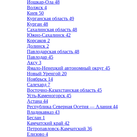
Йошкар-Ола
48
Волжск
4
Киев
50
Курганская область
49
Курган
48
Сахалинская область
48
Южно-Сахалинск
42
Корсаков
2
Долинск
2
Павлодарская область
48
Павлодар
45
Аксу
3
Ямало-Ненецкий автономный округ
45
Новый Уренгой
20
Ноябрьск
14
Салехард
7
Восточно-Казахстанская область
45
Усть-Каменогорск
45
Астана
44
Республика Северная Осетия — Алания
44
Владикавказ
43
Беслан
1
Камчатский край
42
Петропавловск-Камчатский
36
Елизово
4