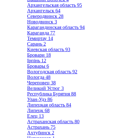
Архангельская область
95
Архангельск
64
Северодвинск
28
Новодвинск
3
Карагандинская область
94
Караганда
77
Темиртау
14
Сарань
2
Киевская область
93
Бровари
18
Ірпінь
12
Бровары
6
Вологодская область
92
Вологда
48
Череповец
38
Великий Устюг
3
Республика Бурятия
88
Улан-Удэ
86
Липецкая область
84
Липецк
68
Елец
13
Астраханская область
80
Астрахань
75
Ахтубинск
2