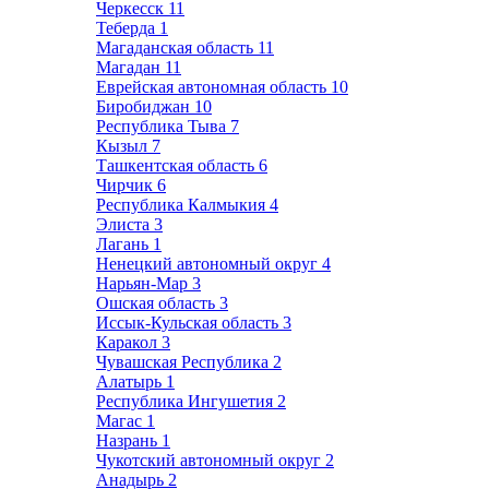
Черкесск
11
Теберда
1
Магаданская область
11
Магадан
11
Еврейская автономная область
10
Биробиджан
10
Республика Тыва
7
Кызыл
7
Ташкентская область
6
Чирчик
6
Республика Калмыкия
4
Элиста
3
Лагань
1
Ненецкий автономный округ
4
Нарьян-Мар
3
Ошская область
3
Иссык-Кульская область
3
Каракол
3
Чувашская Республика
2
Алатырь
1
Республика Ингушетия
2
Магас
1
Назрань
1
Чукотский автономный округ
2
Анадырь
2