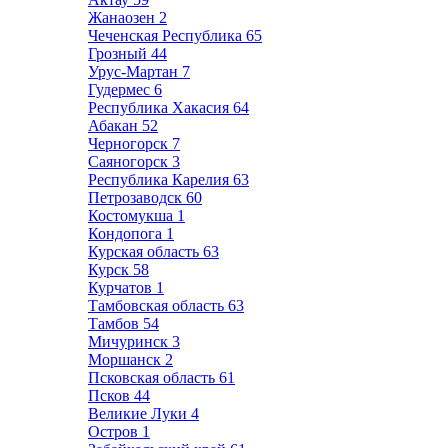
Жанаозен
2
Чеченская Республика
65
Грозный
44
Урус-Мартан
7
Гудермес
6
Республика Хакасия
64
Абакан
52
Черногорск
7
Саяногорск
3
Республика Карелия
63
Петрозаводск
60
Костомукша
1
Кондопога
1
Курская область
63
Курск
58
Курчатов
1
Тамбовская область
63
Тамбов
54
Мичуринск
3
Моршанск
2
Псковская область
61
Псков
44
Великие Луки
4
Остров
1