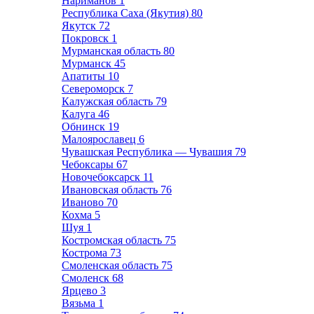
Нариманов
1
Республика Саха (Якутия)
80
Якутск
72
Покровск
1
Мурманская область
80
Мурманск
45
Апатиты
10
Североморск
7
Калужская область
79
Калуга
46
Обнинск
19
Малоярославец
6
Чувашская Республика — Чувашия
79
Чебоксары
67
Новочебоксарск
11
Ивановская область
76
Иваново
70
Кохма
5
Шуя
1
Костромская область
75
Кострома
73
Смоленская область
75
Смоленск
68
Ярцево
3
Вязьма
1