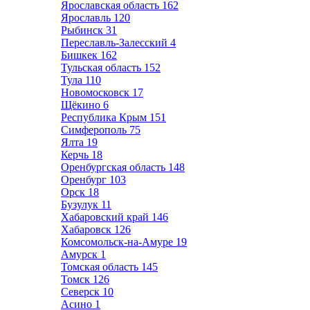
Ярославская область
162
Ярославль
120
Рыбинск
31
Переславль-Залесский
4
Бишкек
162
Тульская область
152
Тула
110
Новомосковск
17
Щёкино
6
Республика Крым
151
Симферополь
75
Ялта
19
Керчь
18
Оренбургская область
148
Оренбург
103
Орск
18
Бузулук
11
Хабаровский край
146
Хабаровск
126
Комсомольск-на-Амуре
19
Амурск
1
Томская область
145
Томск
126
Северск
10
Асино
1