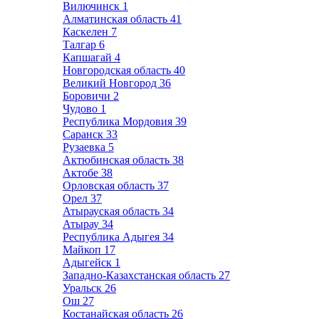
Вилючинск
1
Алматинская область
41
Каскелен
7
Талгар
6
Капшагай
4
Новгородская область
40
Великий Новгород
36
Боровичи
2
Чудово
1
Республика Мордовия
39
Саранск
33
Рузаевка
5
Актюбинская область
38
Актобе
38
Орловская область
37
Орел
37
Атырауская область
34
Атырау
34
Республика Адыгея
34
Майкоп
17
Адыгейск
1
Западно-Казахстанская область
27
Уральск
26
Ош
27
Костанайская область
26