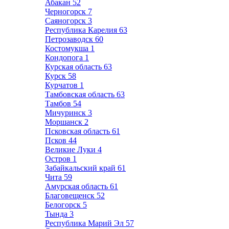
Абакан
52
Черногорск
7
Саяногорск
3
Республика Карелия
63
Петрозаводск
60
Костомукша
1
Кондопога
1
Курская область
63
Курск
58
Курчатов
1
Тамбовская область
63
Тамбов
54
Мичуринск
3
Моршанск
2
Псковская область
61
Псков
44
Великие Луки
4
Остров
1
Забайкальский край
61
Чита
59
Амурская область
61
Благовещенск
52
Белогорск
5
Тында
3
Республика Марий Эл
57