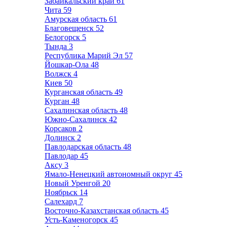
Забайкальский край
61
Чита
59
Амурская область
61
Благовещенск
52
Белогорск
5
Тында
3
Республика Марий Эл
57
Йошкар-Ола
48
Волжск
4
Киев
50
Курганская область
49
Курган
48
Сахалинская область
48
Южно-Сахалинск
42
Корсаков
2
Долинск
2
Павлодарская область
48
Павлодар
45
Аксу
3
Ямало-Ненецкий автономный округ
45
Новый Уренгой
20
Ноябрьск
14
Салехард
7
Восточно-Казахстанская область
45
Усть-Каменогорск
45