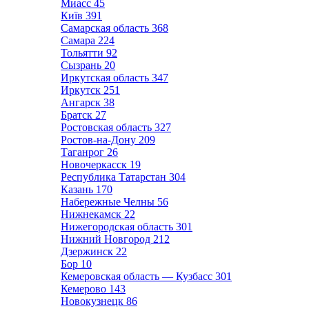
Миасс
45
Київ
391
Самарская область
368
Самара
224
Тольятти
92
Сызрань
20
Иркутская область
347
Иркутск
251
Ангарск
38
Братск
27
Ростовская область
327
Ростов-на-Дону
209
Таганрог
26
Новочеркасск
19
Республика Татарстан
304
Казань
170
Набережные Челны
56
Нижнекамск
22
Нижегородская область
301
Нижний Новгород
212
Дзержинск
22
Бор
10
Кемеровская область — Кузбасс
301
Кемерово
143
Новокузнецк
86