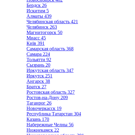
Бердск
26
Искитим
5
Алматы
439
Челябинская область
421
Челябинск
263
Магнитогорск
50
Миасс
45
Київ
391
Самарская область
368
Самара
224
Тольятти
92
Сызрань
20
Иркутская область
347
Иркутск
251
Ангарск
38
Братск
27
Ростовская область
327
Ростов-на-Дону
209
Таганрог
26
Новочеркасск
19
Республика Татарстан
304
Казань
170
Набережные Челны
56
Нижнекамск
22