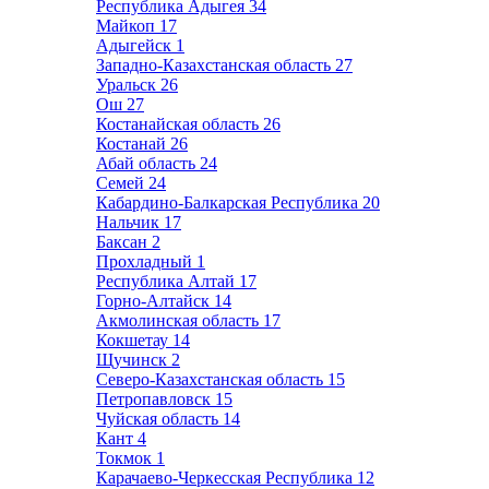
Республика Адыгея
34
Майкоп
17
Адыгейск
1
Западно-Казахстанская область
27
Уральск
26
Ош
27
Костанайская область
26
Костанай
26
Абай область
24
Семей
24
Кабардино-Балкарская Республика
20
Нальчик
17
Баксан
2
Прохладный
1
Республика Алтай
17
Горно-Алтайск
14
Акмолинская область
17
Кокшетау
14
Щучинск
2
Северо-Казахстанская область
15
Петропавловск
15
Чуйская область
14
Кант
4
Токмок
1
Карачаево-Черкесская Республика
12