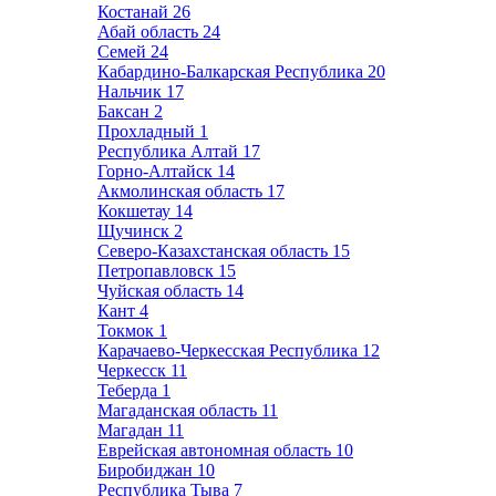
Костанай
26
Абай область
24
Семей
24
Кабардино-Балкарская Республика
20
Нальчик
17
Баксан
2
Прохладный
1
Республика Алтай
17
Горно-Алтайск
14
Акмолинская область
17
Кокшетау
14
Щучинск
2
Северо-Казахстанская область
15
Петропавловск
15
Чуйская область
14
Кант
4
Токмок
1
Карачаево-Черкесская Республика
12
Черкесск
11
Теберда
1
Магаданская область
11
Магадан
11
Еврейская автономная область
10
Биробиджан
10
Республика Тыва
7