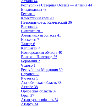
Астана
44
Республика Северная Осетия — Алания
44
Владикавказ
43
Беслан
1
Камчатский край
42
Петропавловск-Камчатский
36
Елизово
4
Вилючинск
1
Алматинская область
41
Каскелен
7
Талгар
6
Капшагай
4
Новгородская область
40
Великий Новгород
36
Боровичи
2
Чудово
1
Республика Мордовия
39
Саранск
33
Рузаевка
5
Актюбинская область
38
Актобе
38
Орловская область
37
Орел
37
Атырауская область
34
Атырау
34