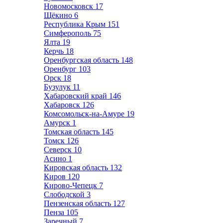
Новомосковск
17
Щёкино
6
Республика Крым
151
Симферополь
75
Ялта
19
Керчь
18
Оренбургская область
148
Оренбург
103
Орск
18
Бузулук
11
Хабаровский край
146
Хабаровск
126
Комсомольск-на-Амуре
19
Амурск
1
Томская область
145
Томск
126
Северск
10
Асино
1
Кировская область
132
Киров
120
Кирово-Чепецк
7
Слободской
3
Пензенская область
127
Пенза
105
Заречный
7