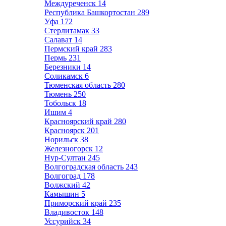
Междуреченск
14
Республика Башкортостан
289
Уфа
172
Стерлитамак
33
Салават
14
Пермский край
283
Пермь
231
Березники
14
Соликамск
6
Тюменская область
280
Тюмень
250
Тобольск
18
Ишим
4
Красноярский край
280
Красноярск
201
Норильск
38
Железногорск
12
Нур-Султан
245
Волгоградская область
243
Волгоград
178
Волжский
42
Камышин
5
Приморский край
235
Владивосток
148
Уссурийск
34