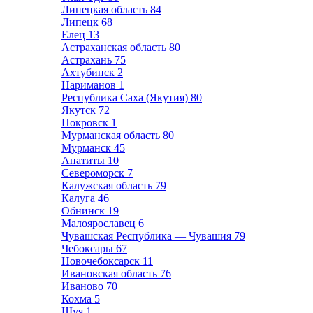
Липецкая область
84
Липецк
68
Елец
13
Астраханская область
80
Астрахань
75
Ахтубинск
2
Нариманов
1
Республика Саха (Якутия)
80
Якутск
72
Покровск
1
Мурманская область
80
Мурманск
45
Апатиты
10
Североморск
7
Калужская область
79
Калуга
46
Обнинск
19
Малоярославец
6
Чувашская Республика — Чувашия
79
Чебоксары
67
Новочебоксарск
11
Ивановская область
76
Иваново
70
Кохма
5
Шуя
1