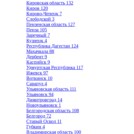
Кировская область
132
Киров
120
Кирово-Чепецк
7
Слободской
3
Пензенская область
127
Пенза
105
Заречный
7
Кузнецк
4
Республика Дагестан
124
Махачкала
88
Дербент
9
Каспийск
9
Удмуртская Республика
117
Ижевск
97
Воткинск
10
Сарапул
4
Ульяновская область
111
Ульяновск
94
Димитровград
14
Новоульяновск
1
Белгородская область
108
Белгород
72
Старый Оскол
11
Губкин
4
Владимирская область
100