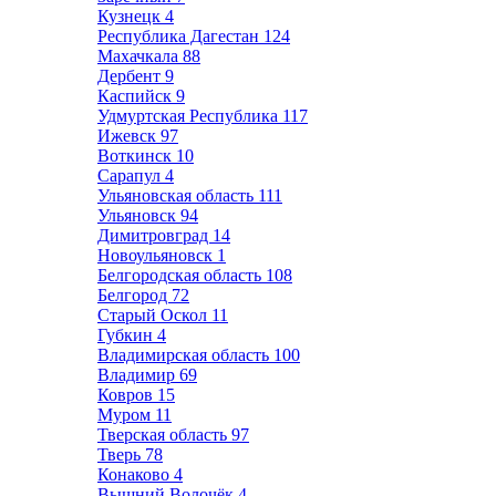
Кузнецк
4
Республика Дагестан
124
Махачкала
88
Дербент
9
Каспийск
9
Удмуртская Республика
117
Ижевск
97
Воткинск
10
Сарапул
4
Ульяновская область
111
Ульяновск
94
Димитровград
14
Новоульяновск
1
Белгородская область
108
Белгород
72
Старый Оскол
11
Губкин
4
Владимирская область
100
Владимир
69
Ковров
15
Муром
11
Тверская область
97
Тверь
78
Конаково
4
Вышний Волочёк
4