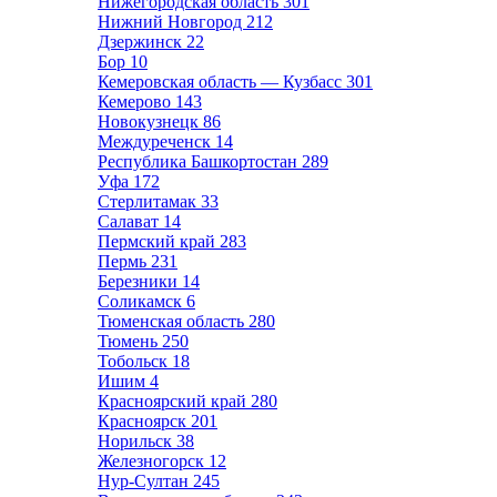
Нижегородская область
301
Нижний Новгород
212
Дзержинск
22
Бор
10
Кемеровская область — Кузбасс
301
Кемерово
143
Новокузнецк
86
Междуреченск
14
Республика Башкортостан
289
Уфа
172
Стерлитамак
33
Салават
14
Пермский край
283
Пермь
231
Березники
14
Соликамск
6
Тюменская область
280
Тюмень
250
Тобольск
18
Ишим
4
Красноярский край
280
Красноярск
201
Норильск
38
Железногорск
12
Нур-Султан
245