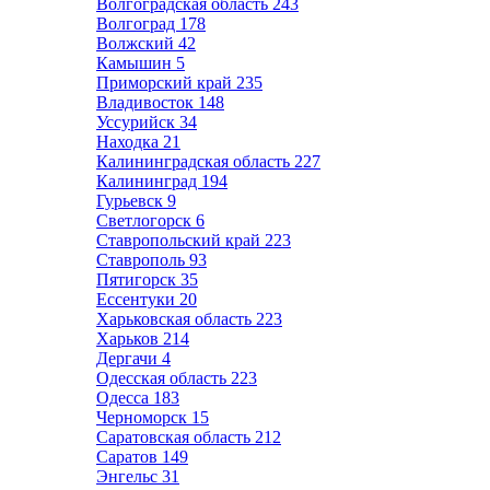
Волгоградская область
243
Волгоград
178
Волжский
42
Камышин
5
Приморский край
235
Владивосток
148
Уссурийск
34
Находка
21
Калининградская область
227
Калининград
194
Гурьевск
9
Светлогорск
6
Ставропольский край
223
Ставрополь
93
Пятигорск
35
Ессентуки
20
Харьковская область
223
Харьков
214
Дергачи
4
Одесская область
223
Одесса
183
Черноморск
15
Саратовская область
212
Саратов
149
Энгельс
31