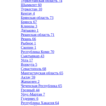
Туркестанская область
74
Шымкент
60
Туркестан
10
Кентау
4
Брянская область
73
Брянск
67
Клинцы
3
Дятьково
1
Рязанская область
71
Рязань
66
Рыбное
1
Скопин
1
Республика Коми
70
Сыктывкар
43
Ухта
17
Воркута
5
Севастополь
68
Мангистауская область
65
Актау
59
Жанаозен
2
Чеченская Республика
65
Грозный
44
Урус-Мартан
7
Гудермес
6
Республика Хакасия
64