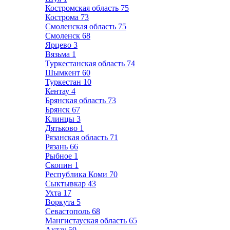
Костромская область
75
Кострома
73
Смоленская область
75
Смоленск
68
Ярцево
3
Вязьма
1
Туркестанская область
74
Шымкент
60
Туркестан
10
Кентау
4
Брянская область
73
Брянск
67
Клинцы
3
Дятьково
1
Рязанская область
71
Рязань
66
Рыбное
1
Скопин
1
Республика Коми
70
Сыктывкар
43
Ухта
17
Воркута
5
Севастополь
68
Мангистауская область
65
Актау
59