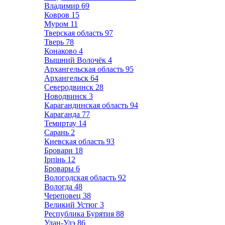
Владимир
69
Ковров
15
Муром
11
Тверская область
97
Тверь
78
Конаково
4
Вышний Волочёк
4
Архангельская область
95
Архангельск
64
Северодвинск
28
Новодвинск
3
Карагандинская область
94
Караганда
77
Темиртау
14
Сарань
2
Киевская область
93
Бровари
18
Ірпінь
12
Бровары
6
Вологодская область
92
Вологда
48
Череповец
38
Великий Устюг
3
Республика Бурятия
88
Улан-Удэ
86