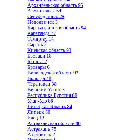
Архангельская область
95
Архангельск
64
Северодвинск
28
Новодвинск
3
Карагандинская область
94
Караганда
77
Темиртау
14
Сарань
2
Киевская область
93
Бровари
18
Ірпінь
12
Бровары
6
Вологодская область
92
Вологда
48
Череповец
38
Великий Устюг
3
Республика Бурятия
88
Улан-Удэ
86
Липецкая область
84
Липецк
68
Елец
13
Астраханская область
80
Астрахань
75
Ахтубинск
2