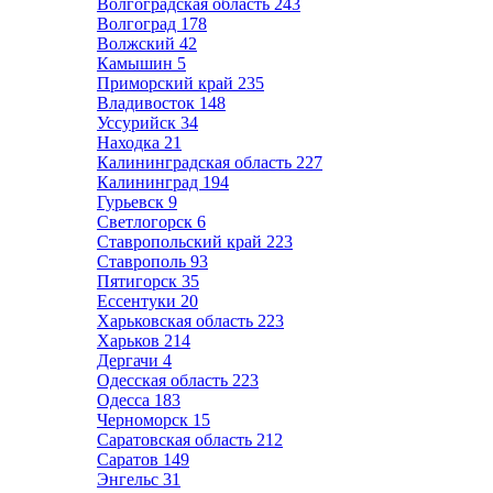
Волгоградская область
243
Волгоград
178
Волжский
42
Камышин
5
Приморский край
235
Владивосток
148
Уссурийск
34
Находка
21
Калининградская область
227
Калининград
194
Гурьевск
9
Светлогорск
6
Ставропольский край
223
Ставрополь
93
Пятигорск
35
Ессентуки
20
Харьковская область
223
Харьков
214
Дергачи
4
Одесская область
223
Одесса
183
Черноморск
15
Саратовская область
212
Саратов
149
Энгельс
31