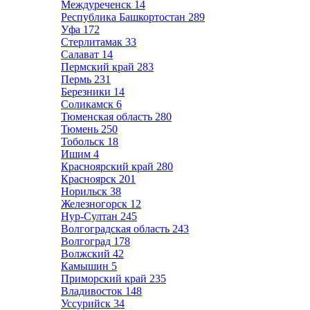
Междуреченск
14
Республика Башкортостан
289
Уфа
172
Стерлитамак
33
Салават
14
Пермский край
283
Пермь
231
Березники
14
Соликамск
6
Тюменская область
280
Тюмень
250
Тобольск
18
Ишим
4
Красноярский край
280
Красноярск
201
Норильск
38
Железногорск
12
Нур-Султан
245
Волгоградская область
243
Волгоград
178
Волжский
42
Камышин
5
Приморский край
235
Владивосток
148
Уссурийск
34