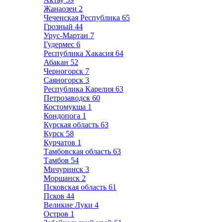
Жанаозен
2
Чеченская Республика
65
Грозный
44
Урус-Мартан
7
Гудермес
6
Республика Хакасия
64
Абакан
52
Черногорск
7
Саяногорск
3
Республика Карелия
63
Петрозаводск
60
Костомукша
1
Кондопога
1
Курская область
63
Курск
58
Курчатов
1
Тамбовская область
63
Тамбов
54
Мичуринск
3
Моршанск
2
Псковская область
61
Псков
44
Великие Луки
4
Остров
1