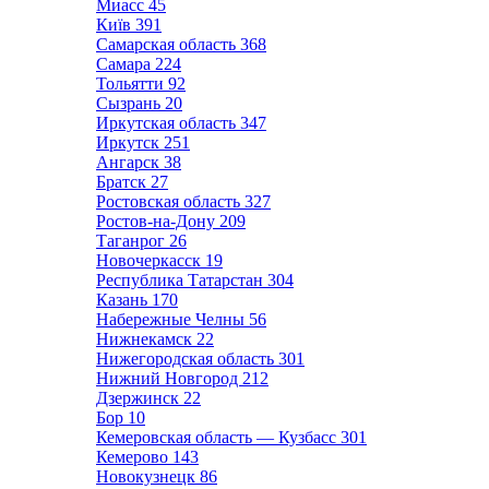
Миасс
45
Київ
391
Самарская область
368
Самара
224
Тольятти
92
Сызрань
20
Иркутская область
347
Иркутск
251
Ангарск
38
Братск
27
Ростовская область
327
Ростов-на-Дону
209
Таганрог
26
Новочеркасск
19
Республика Татарстан
304
Казань
170
Набережные Челны
56
Нижнекамск
22
Нижегородская область
301
Нижний Новгород
212
Дзержинск
22
Бор
10
Кемеровская область — Кузбасс
301
Кемерово
143
Новокузнецк
86