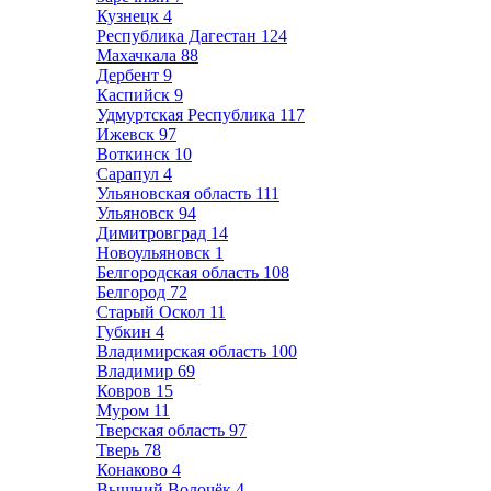
Кузнецк
4
Республика Дагестан
124
Махачкала
88
Дербент
9
Каспийск
9
Удмуртская Республика
117
Ижевск
97
Воткинск
10
Сарапул
4
Ульяновская область
111
Ульяновск
94
Димитровград
14
Новоульяновск
1
Белгородская область
108
Белгород
72
Старый Оскол
11
Губкин
4
Владимирская область
100
Владимир
69
Ковров
15
Муром
11
Тверская область
97
Тверь
78
Конаково
4
Вышний Волочёк
4