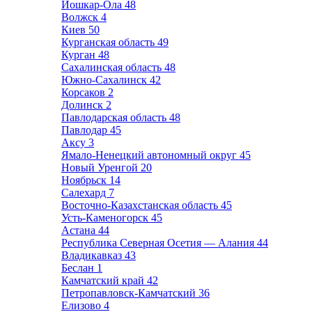
Йошкар-Ола
48
Волжск
4
Киев
50
Курганская область
49
Курган
48
Сахалинская область
48
Южно-Сахалинск
42
Корсаков
2
Долинск
2
Павлодарская область
48
Павлодар
45
Аксу
3
Ямало-Ненецкий автономный округ
45
Новый Уренгой
20
Ноябрьск
14
Салехард
7
Восточно-Казахстанская область
45
Усть-Каменогорск
45
Астана
44
Республика Северная Осетия — Алания
44
Владикавказ
43
Беслан
1
Камчатский край
42
Петропавловск-Камчатский
36
Елизово
4