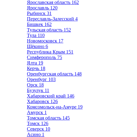
Ярославская область
162
Ярославль
120
Рыбинск
31
Переславль-Залесский
4
Бишкек
162
Тульская область
152
Тула
110
Новомосковск
17
Щёкино
6
Республика Крым
151
Симферополь
75
Ялта
19
Керчь
18
Оренбургская область
148
Оренбург
103
Орск
18
Бузулук
11
Хабаровский край
146
Хабаровск
126
Комсомольск-на-Амуре
19
Амурск
1
Томская область
145
Томск
126
Северск
10
Асино
1