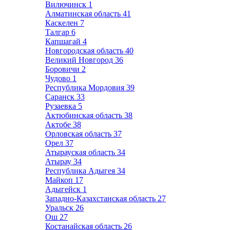
Вилючинск
1
Алматинская область
41
Каскелен
7
Талгар
6
Капшагай
4
Новгородская область
40
Великий Новгород
36
Боровичи
2
Чудово
1
Республика Мордовия
39
Саранск
33
Рузаевка
5
Актюбинская область
38
Актобе
38
Орловская область
37
Орел
37
Атырауская область
34
Атырау
34
Республика Адыгея
34
Майкоп
17
Адыгейск
1
Западно-Казахстанская область
27
Уральск
26
Ош
27
Костанайская область
26