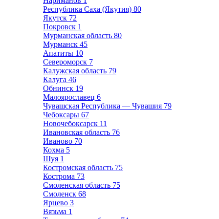
Нариманов
1
Республика Саха (Якутия)
80
Якутск
72
Покровск
1
Мурманская область
80
Мурманск
45
Апатиты
10
Североморск
7
Калужская область
79
Калуга
46
Обнинск
19
Малоярославец
6
Чувашская Республика — Чувашия
79
Чебоксары
67
Новочебоксарск
11
Ивановская область
76
Иваново
70
Кохма
5
Шуя
1
Костромская область
75
Кострома
73
Смоленская область
75
Смоленск
68
Ярцево
3
Вязьма
1