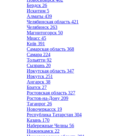
Бердск
26
Искитим
5
Алматы
439
Челябинская область
421
Челябинск
263
Магнитогорск
50
Миасс
45
Київ
391
Самарская область
368
Самара
224
Тольятти
92
Сызрань
20
Иркутская область
347
Иркутск
251
Ангарск
38
Братск
27
Ростовская область
327
Ростов-на-Дону
209
Таганрог
26
Новочеркасск
19
Республика Татарстан
304
Казань
170
Набережные Челны
56
Нижнекамск
22