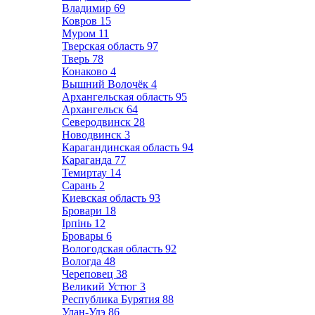
Владимир
69
Ковров
15
Муром
11
Тверская область
97
Тверь
78
Конаково
4
Вышний Волочёк
4
Архангельская область
95
Архангельск
64
Северодвинск
28
Новодвинск
3
Карагандинская область
94
Караганда
77
Темиртау
14
Сарань
2
Киевская область
93
Бровари
18
Ірпінь
12
Бровары
6
Вологодская область
92
Вологда
48
Череповец
38
Великий Устюг
3
Республика Бурятия
88
Улан-Удэ
86