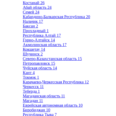
Костанай
26
Абай область
24
Семей
24
Кабардино-Балкарская Республика
20
Нальчик
17
Баксан
2
Прохладный
1
Республика Алтай
17
Горно-Алтайск
14
Акмолинская область
17
Кокшетау
14
Щучинск
2
Северо-Казахстанская область
15
Петропавловск
15
Чуйская область
14
Кант
4
Токмок
1
Карачаево-Черкесская Республика
12
Черкесск
11
Теберда
1
Магаданская область
11
Магадан
11
Еврейская автономная область
10
Биробиджан
10
Республика Тыва
7