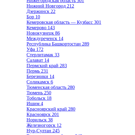
Нижегородская область
301
Нижний Новгород
212
Дзержинск
22
Бор
10
Кемеровская область — Кузбасс
301
Кемерово
143
Новокузнецк
86
Междуреченск
14
Республика Башкортостан
289
Уфа
172
Стерлитамак
33
Салават
14
Пермский край
283
Пермь
231
Березники
14
Соликамск
6
Тюменская область
280
Тюмень
250
Тобольск
18
Ишим
4
Красноярский край
280
Красноярск
201
Норильск
38
Железногорск
12
Нур-Султан
245