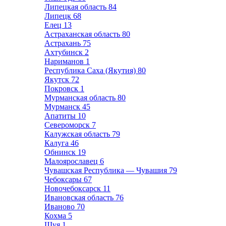
Липецкая область
84
Липецк
68
Елец
13
Астраханская область
80
Астрахань
75
Ахтубинск
2
Нариманов
1
Республика Саха (Якутия)
80
Якутск
72
Покровск
1
Мурманская область
80
Мурманск
45
Апатиты
10
Североморск
7
Калужская область
79
Калуга
46
Обнинск
19
Малоярославец
6
Чувашская Республика — Чувашия
79
Чебоксары
67
Новочебоксарск
11
Ивановская область
76
Иваново
70
Кохма
5
Шуя
1