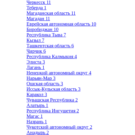
Черкесск
11
Теберда
1
Магаданская область
11
Магадан
11
Еврейская автономная область
10
Биробиджан
10
Республика Тыва
7
Кызыл
7
Ташкентская область
6
Чирчик
6
Республика Калмыкия
4
Элиста
3
Лагань
1
Ненецкий автономный округ
4
Нарьян-Мар
3
Ошская область
3
Иссык-Кульская область
3
Каракол
3
Чувашская Республика
2
Алатырь
1
Республика Ингушетия
2
Магас
1
Назрань
1
Чукотский автономный округ
2
Анадырь
2