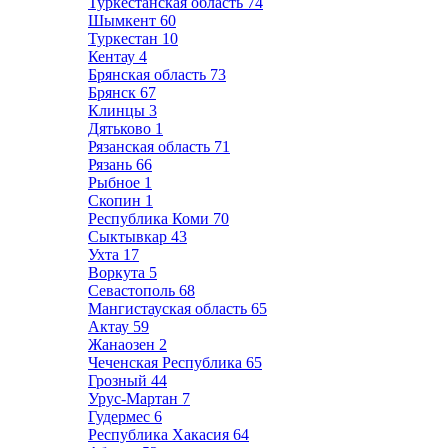
Туркестанская область
74
Шымкент
60
Туркестан
10
Кентау
4
Брянская область
73
Брянск
67
Клинцы
3
Дятьково
1
Рязанская область
71
Рязань
66
Рыбное
1
Скопин
1
Республика Коми
70
Сыктывкар
43
Ухта
17
Воркута
5
Севастополь
68
Мангистауская область
65
Актау
59
Жанаозен
2
Чеченская Республика
65
Грозный
44
Урус-Мартан
7
Гудермес
6
Республика Хакасия
64