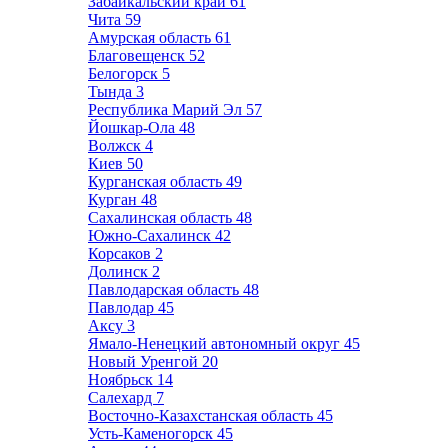
Забайкальский край
61
Чита
59
Амурская область
61
Благовещенск
52
Белогорск
5
Тында
3
Республика Марий Эл
57
Йошкар-Ола
48
Волжск
4
Киев
50
Курганская область
49
Курган
48
Сахалинская область
48
Южно-Сахалинск
42
Корсаков
2
Долинск
2
Павлодарская область
48
Павлодар
45
Аксу
3
Ямало-Ненецкий автономный округ
45
Новый Уренгой
20
Ноябрьск
14
Салехард
7
Восточно-Казахстанская область
45
Усть-Каменогорск
45