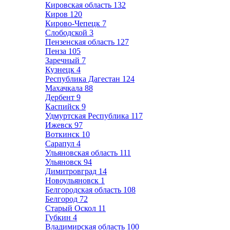
Кировская область
132
Киров
120
Кирово-Чепецк
7
Слободской
3
Пензенская область
127
Пенза
105
Заречный
7
Кузнецк
4
Республика Дагестан
124
Махачкала
88
Дербент
9
Каспийск
9
Удмуртская Республика
117
Ижевск
97
Воткинск
10
Сарапул
4
Ульяновская область
111
Ульяновск
94
Димитровград
14
Новоульяновск
1
Белгородская область
108
Белгород
72
Старый Оскол
11
Губкин
4
Владимирская область
100