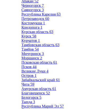
Абакан
52
Черногорск
7
Саяногорск
3
Республика Карелия
63
Петрозаводск
60
Костомукша
1
Кондопога
1
Курская область
63
Курск
58
Курчатов
1
Тамбовская область
63
Тамбов
54
Мичуринск
3
Моршанск
2
Псковская область
61
Псков
44
Великие Луки
4
Остров
1
Забайкальский край
61
Чита
59
Амурская область
61
Благовещенск
52
Белогорск
5
Тында
3
Республика Марий Эл
57