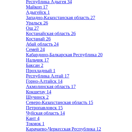
Республика Адыгея
34
Майкоп
17
Адыгейск
1
Западно-Казахстанская область
27
Уральск
26
Ош
27
Костанайская область
26
Костанай
26
Абай область
24
Семей
24
Кабардино-Балкарская Республика
20
Нальчик
17
Баксан
2
Прохладный
1
Республика Алтай
17
Горно-Алтайск
14
Акмолинская область
17
Кокшетау
14
Щучинск
2
Северо-Казахстанская область
15
Петропавловск
15
Чуйская область
14
Кант
4
Токмок
1
Карачаево-Черкесская Республика
12