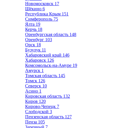
Новомосковск
17
Щёкино
6
Республика Крым
151
Симферополь
75
Ялта
19
Керчь
18
Оренбургская область
148
Оренбург
103
Орск
18
Бузулук
11
Хабаровский край
146
Хабаровск
126
Комсомольск-на-Амуре
19
Амурск
1
Томская область
145
Томск
126
Северск
10
Асино
1
Кировская область
132
Киров
120
Кирово-Чепецк
7
Слободской
3
Пензенская область
127
Пенза
105
Заречный
7