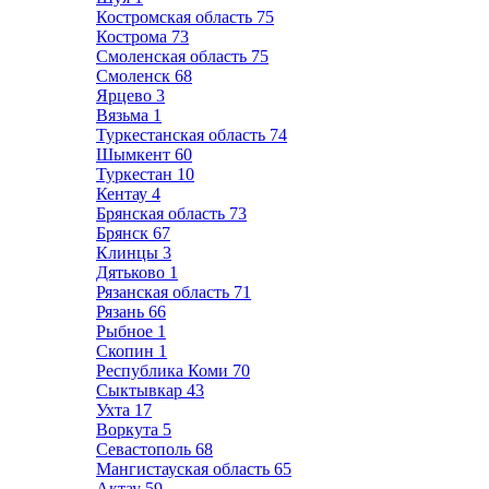
Костромская область
75
Кострома
73
Смоленская область
75
Смоленск
68
Ярцево
3
Вязьма
1
Туркестанская область
74
Шымкент
60
Туркестан
10
Кентау
4
Брянская область
73
Брянск
67
Клинцы
3
Дятьково
1
Рязанская область
71
Рязань
66
Рыбное
1
Скопин
1
Республика Коми
70
Сыктывкар
43
Ухта
17
Воркута
5
Севастополь
68
Мангистауская область
65
Актау
59