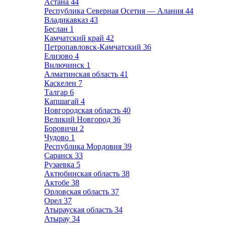
Астана
44
Республика Северная Осетия — Алания
44
Владикавказ
43
Беслан
1
Камчатский край
42
Петропавловск-Камчатский
36
Елизово
4
Вилючинск
1
Алматинская область
41
Каскелен
7
Талгар
6
Капшагай
4
Новгородская область
40
Великий Новгород
36
Боровичи
2
Чудово
1
Республика Мордовия
39
Саранск
33
Рузаевка
5
Актюбинская область
38
Актобе
38
Орловская область
37
Орел
37
Атырауская область
34
Атырау
34