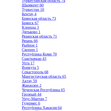
Туркестанская область
74
Шымкент
60
Туркестан
10
Кентау
4
Брянская область
73
Брянск
67
Клинцы
3
Дятьково
1
Рязанская область
71
Рязань
66
Рыбное
1
Скопин
1
Республика Коми
70
Сыктывкар
43
Ухта
17
Воркута
5
Севастополь
68
Мангистауская область
65
Актау
59
Жанаозен
2
Чеченская Республика
65
Грозный
44
Урус-Мартан
7
Гудермес
6
Республика Хакасия
64