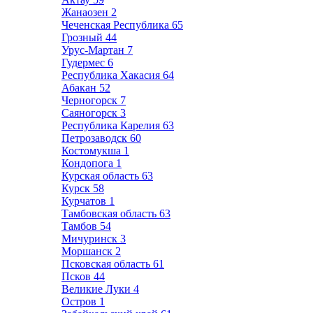
Жанаозен
2
Чеченская Республика
65
Грозный
44
Урус-Мартан
7
Гудермес
6
Республика Хакасия
64
Абакан
52
Черногорск
7
Саяногорск
3
Республика Карелия
63
Петрозаводск
60
Костомукша
1
Кондопога
1
Курская область
63
Курск
58
Курчатов
1
Тамбовская область
63
Тамбов
54
Мичуринск
3
Моршанск
2
Псковская область
61
Псков
44
Великие Луки
4
Остров
1