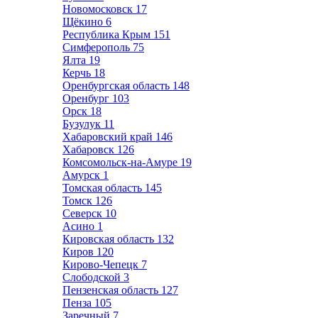
Новомосковск
17
Щёкино
6
Республика Крым
151
Симферополь
75
Ялта
19
Керчь
18
Оренбургская область
148
Оренбург
103
Орск
18
Бузулук
11
Хабаровский край
146
Хабаровск
126
Комсомольск-на-Амуре
19
Амурск
1
Томская область
145
Томск
126
Северск
10
Асино
1
Кировская область
132
Киров
120
Кирово-Чепецк
7
Слободской
3
Пензенская область
127
Пенза
105
Заречный
7