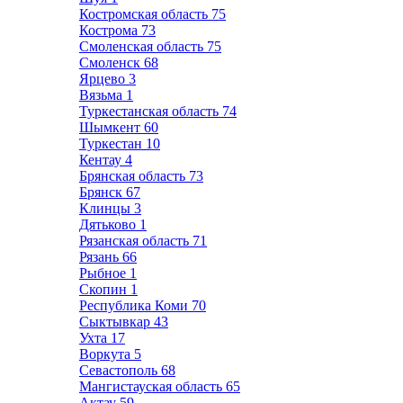
Костромская область
75
Кострома
73
Смоленская область
75
Смоленск
68
Ярцево
3
Вязьма
1
Туркестанская область
74
Шымкент
60
Туркестан
10
Кентау
4
Брянская область
73
Брянск
67
Клинцы
3
Дятьково
1
Рязанская область
71
Рязань
66
Рыбное
1
Скопин
1
Республика Коми
70
Сыктывкар
43
Ухта
17
Воркута
5
Севастополь
68
Мангистауская область
65
Актау
59