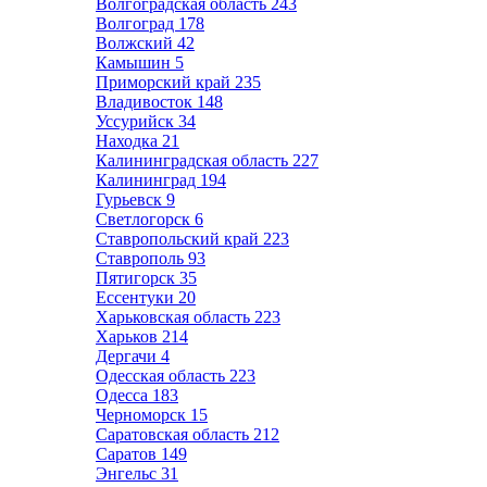
Волгоградская область
243
Волгоград
178
Волжский
42
Камышин
5
Приморский край
235
Владивосток
148
Уссурийск
34
Находка
21
Калининградская область
227
Калининград
194
Гурьевск
9
Светлогорск
6
Ставропольский край
223
Ставрополь
93
Пятигорск
35
Ессентуки
20
Харьковская область
223
Харьков
214
Дергачи
4
Одесская область
223
Одесса
183
Черноморск
15
Саратовская область
212
Саратов
149
Энгельс
31