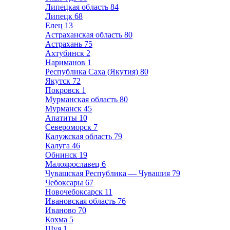
Липецкая область
84
Липецк
68
Елец
13
Астраханская область
80
Астрахань
75
Ахтубинск
2
Нариманов
1
Республика Саха (Якутия)
80
Якутск
72
Покровск
1
Мурманская область
80
Мурманск
45
Апатиты
10
Североморск
7
Калужская область
79
Калуга
46
Обнинск
19
Малоярославец
6
Чувашская Республика — Чувашия
79
Чебоксары
67
Новочебоксарск
11
Ивановская область
76
Иваново
70
Кохма
5
Шуя
1