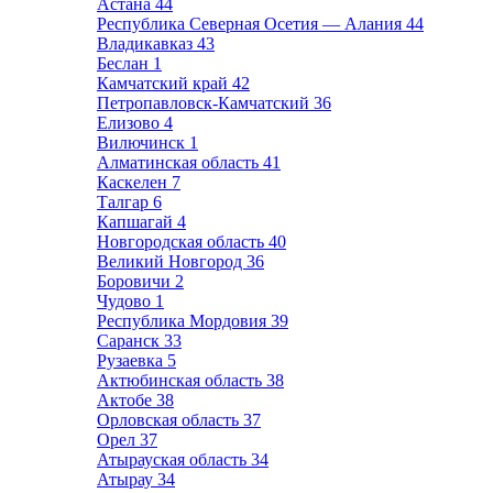
Астана
44
Республика Северная Осетия — Алания
44
Владикавказ
43
Беслан
1
Камчатский край
42
Петропавловск-Камчатский
36
Елизово
4
Вилючинск
1
Алматинская область
41
Каскелен
7
Талгар
6
Капшагай
4
Новгородская область
40
Великий Новгород
36
Боровичи
2
Чудово
1
Республика Мордовия
39
Саранск
33
Рузаевка
5
Актюбинская область
38
Актобе
38
Орловская область
37
Орел
37
Атырауская область
34
Атырау
34