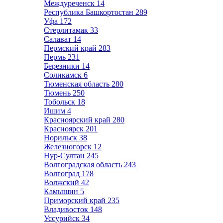
Междуреченск
14
Республика Башкортостан
289
Уфа
172
Стерлитамак
33
Салават
14
Пермский край
283
Пермь
231
Березники
14
Соликамск
6
Тюменская область
280
Тюмень
250
Тобольск
18
Ишим
4
Красноярский край
280
Красноярск
201
Норильск
38
Железногорск
12
Нур-Султан
245
Волгоградская область
243
Волгоград
178
Волжский
42
Камышин
5
Приморский край
235
Владивосток
148
Уссурийск
34