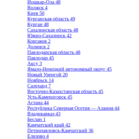
Йошкар-Ола
48
Волжск
4
Киев
50
Курганская область
49
Курган
48
Сахалинская область
48
Южно-Сахалинск
42
Корсаков
2
Долинск
2
Павлодарская область
48
Павлодар
45
Аксу
3
Ямало-Ненецкий автономный округ
45
Новый Уренгой
20
Ноябрьск
14
Салехард
7
Восточно-Казахстанская область
45
Усть-Каменогорск
45
Астана
44
Республика Северная Осетия — Алания
44
Владикавказ
43
Беслан
1
Камчатский край
42
Петропавловск-Камчатский
36
Елизово
4