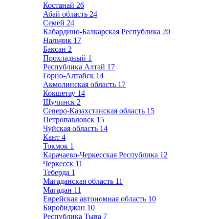
Костанай
26
Абай область
24
Семей
24
Кабардино-Балкарская Республика
20
Нальчик
17
Баксан
2
Прохладный
1
Республика Алтай
17
Горно-Алтайск
14
Акмолинская область
17
Кокшетау
14
Щучинск
2
Северо-Казахстанская область
15
Петропавловск
15
Чуйская область
14
Кант
4
Токмок
1
Карачаево-Черкесская Республика
12
Черкесск
11
Теберда
1
Магаданская область
11
Магадан
11
Еврейская автономная область
10
Биробиджан
10
Республика Тыва
7