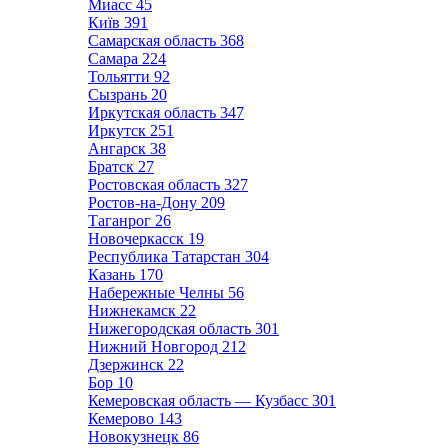
Миасс
45
Київ
391
Самарская область
368
Самара
224
Тольятти
92
Сызрань
20
Иркутская область
347
Иркутск
251
Ангарск
38
Братск
27
Ростовская область
327
Ростов-на-Дону
209
Таганрог
26
Новочеркасск
19
Республика Татарстан
304
Казань
170
Набережные Челны
56
Нижнекамск
22
Нижегородская область
301
Нижний Новгород
212
Дзержинск
22
Бор
10
Кемеровская область — Кузбасс
301
Кемерово
143
Новокузнецк
86