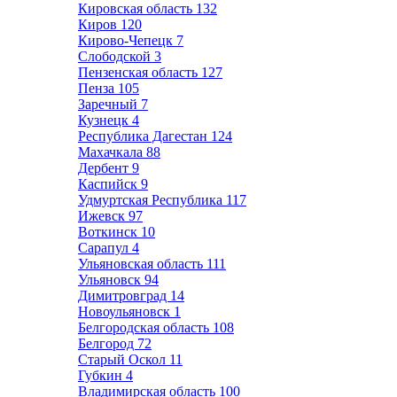
Кировская область
132
Киров
120
Кирово-Чепецк
7
Слободской
3
Пензенская область
127
Пенза
105
Заречный
7
Кузнецк
4
Республика Дагестан
124
Махачкала
88
Дербент
9
Каспийск
9
Удмуртская Республика
117
Ижевск
97
Воткинск
10
Сарапул
4
Ульяновская область
111
Ульяновск
94
Димитровград
14
Новоульяновск
1
Белгородская область
108
Белгород
72
Старый Оскол
11
Губкин
4
Владимирская область
100