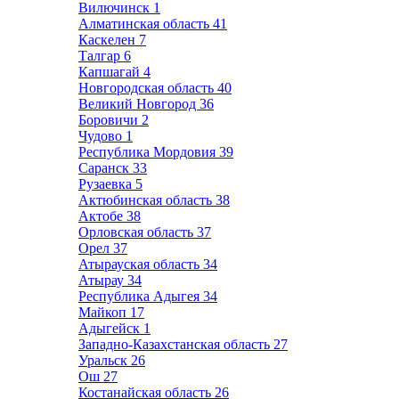
Вилючинск
1
Алматинская область
41
Каскелен
7
Талгар
6
Капшагай
4
Новгородская область
40
Великий Новгород
36
Боровичи
2
Чудово
1
Республика Мордовия
39
Саранск
33
Рузаевка
5
Актюбинская область
38
Актобе
38
Орловская область
37
Орел
37
Атырауская область
34
Атырау
34
Республика Адыгея
34
Майкоп
17
Адыгейск
1
Западно-Казахстанская область
27
Уральск
26
Ош
27
Костанайская область
26