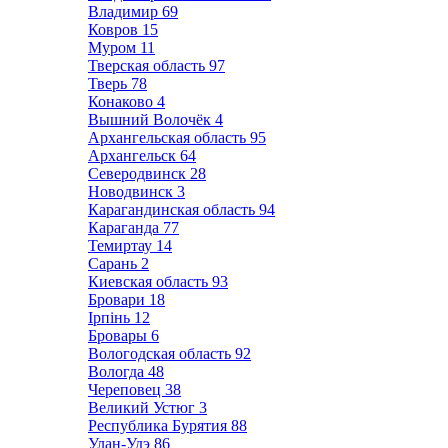
Владимир
69
Ковров
15
Муром
11
Тверская область
97
Тверь
78
Конаково
4
Вышний Волочёк
4
Архангельская область
95
Архангельск
64
Северодвинск
28
Новодвинск
3
Карагандинская область
94
Караганда
77
Темиртау
14
Сарань
2
Киевская область
93
Бровари
18
Ірпінь
12
Бровары
6
Вологодская область
92
Вологда
48
Череповец
38
Великий Устюг
3
Республика Бурятия
88
Улан-Удэ
86