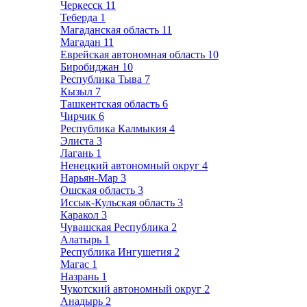
Черкесск
11
Теберда
1
Магаданская область
11
Магадан
11
Еврейская автономная область
10
Биробиджан
10
Республика Тыва
7
Кызыл
7
Ташкентская область
6
Чирчик
6
Республика Калмыкия
4
Элиста
3
Лагань
1
Ненецкий автономный округ
4
Нарьян-Мар
3
Ошская область
3
Иссык-Кульская область
3
Каракол
3
Чувашская Республика
2
Алатырь
1
Республика Ингушетия
2
Магас
1
Назрань
1
Чукотский автономный округ
2
Анадырь
2