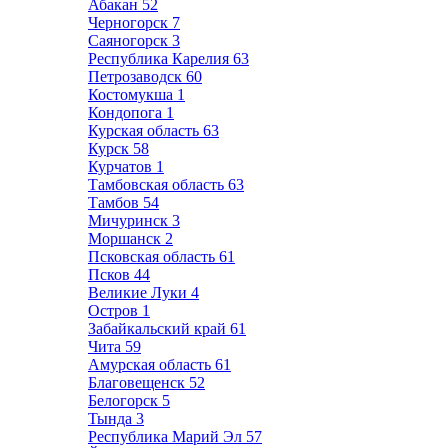
Абакан
52
Черногорск
7
Саяногорск
3
Республика Карелия
63
Петрозаводск
60
Костомукша
1
Кондопога
1
Курская область
63
Курск
58
Курчатов
1
Тамбовская область
63
Тамбов
54
Мичуринск
3
Моршанск
2
Псковская область
61
Псков
44
Великие Луки
4
Остров
1
Забайкальский край
61
Чита
59
Амурская область
61
Благовещенск
52
Белогорск
5
Тында
3
Республика Марий Эл
57