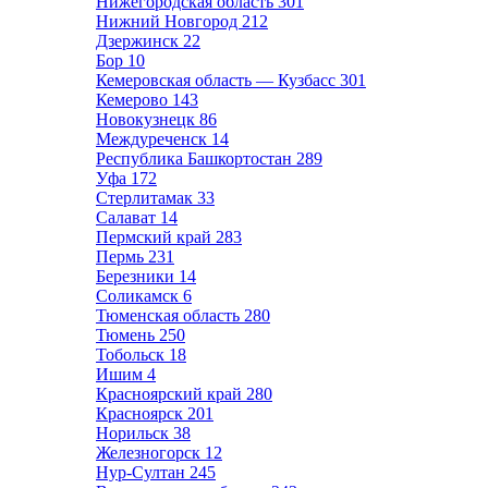
Нижегородская область
301
Нижний Новгород
212
Дзержинск
22
Бор
10
Кемеровская область — Кузбасс
301
Кемерово
143
Новокузнецк
86
Междуреченск
14
Республика Башкортостан
289
Уфа
172
Стерлитамак
33
Салават
14
Пермский край
283
Пермь
231
Березники
14
Соликамск
6
Тюменская область
280
Тюмень
250
Тобольск
18
Ишим
4
Красноярский край
280
Красноярск
201
Норильск
38
Железногорск
12
Нур-Султан
245