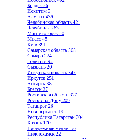
Бердск
26
Искитим
5
Алматы
439
Челябинская область
421
Челябинск
263
Магнитогорск
50
Миасс
45
Київ
391
Самарская область
368
Самара
224
Тольятти
92
Сызрань
20
Иркутская область
347
Иркутск
251
Ангарск
38
Братск
27
Ростовская область
327
Ростов-на-Дону
209
Таганрог
26
Новочеркасск
19
Республика Татарстан
304
Казань
170
Набережные Челны
56
Нижнекамск
22