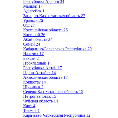
Республика Адыгея
34
Майкоп
17
Адыгейск
1
Западно-Казахстанская область
27
Уральск
26
Ош
27
Костанайская область
26
Костанай
26
Абай область
24
Семей
24
Кабардино-Балкарская Республика
20
Нальчик
17
Баксан
2
Прохладный
1
Республика Алтай
17
Горно-Алтайск
14
Акмолинская область
17
Кокшетау
14
Щучинск
2
Северо-Казахстанская область
15
Петропавловск
15
Чуйская область
14
Кант
4
Токмок
1
Карачаево-Черкесская Республика
12