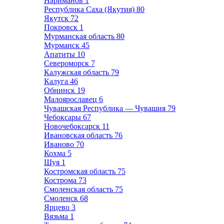
Нариманов
1
Республика Саха (Якутия)
80
Якутск
72
Покровск
1
Мурманская область
80
Мурманск
45
Апатиты
10
Североморск
7
Калужская область
79
Калуга
46
Обнинск
19
Малоярославец
6
Чувашская Республика — Чувашия
79
Чебоксары
67
Новочебоксарск
11
Ивановская область
76
Иваново
70
Кохма
5
Шуя
1
Костромская область
75
Кострома
73
Смоленская область
75
Смоленск
68
Ярцево
3
Вязьма
1