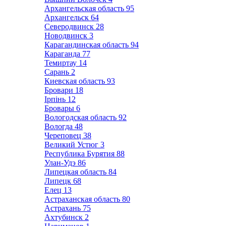
Архангельская область
95
Архангельск
64
Северодвинск
28
Новодвинск
3
Карагандинская область
94
Караганда
77
Темиртау
14
Сарань
2
Киевская область
93
Бровари
18
Ірпінь
12
Бровары
6
Вологодская область
92
Вологда
48
Череповец
38
Великий Устюг
3
Республика Бурятия
88
Улан-Удэ
86
Липецкая область
84
Липецк
68
Елец
13
Астраханская область
80
Астрахань
75
Ахтубинск
2