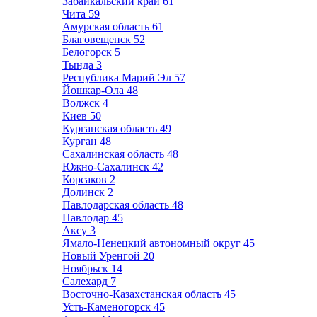
Забайкальский край
61
Чита
59
Амурская область
61
Благовещенск
52
Белогорск
5
Тында
3
Республика Марий Эл
57
Йошкар-Ола
48
Волжск
4
Киев
50
Курганская область
49
Курган
48
Сахалинская область
48
Южно-Сахалинск
42
Корсаков
2
Долинск
2
Павлодарская область
48
Павлодар
45
Аксу
3
Ямало-Ненецкий автономный округ
45
Новый Уренгой
20
Ноябрьск
14
Салехард
7
Восточно-Казахстанская область
45
Усть-Каменогорск
45