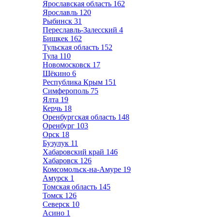
Ярославская область
162
Ярославль
120
Рыбинск
31
Переславль-Залесский
4
Бишкек
162
Тульская область
152
Тула
110
Новомосковск
17
Щёкино
6
Республика Крым
151
Симферополь
75
Ялта
19
Керчь
18
Оренбургская область
148
Оренбург
103
Орск
18
Бузулук
11
Хабаровский край
146
Хабаровск
126
Комсомольск-на-Амуре
19
Амурск
1
Томская область
145
Томск
126
Северск
10
Асино
1