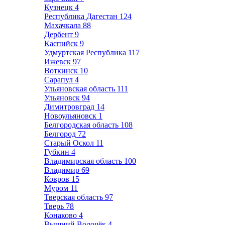
Кузнецк
4
Республика Дагестан
124
Махачкала
88
Дербент
9
Каспийск
9
Удмуртская Республика
117
Ижевск
97
Воткинск
10
Сарапул
4
Ульяновская область
111
Ульяновск
94
Димитровград
14
Новоульяновск
1
Белгородская область
108
Белгород
72
Старый Оскол
11
Губкин
4
Владимирская область
100
Владимир
69
Ковров
15
Муром
11
Тверская область
97
Тверь
78
Конаково
4
Вышний Волочёк
4