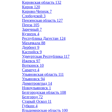
Кировская область
132
Киров
120
Кирово-Чепецк
7
Слободской
3
Пензенская область
127
Пенза
105
Заречный
7
Кузнецк
4
Республика Дагестан
124
Махачкала
88
Дербент
9
Каспийск
9
Удмуртская Республика
117
Ижевск
97
Воткинск
10
Сарапул
4
Ульяновская область
111
Ульяновск
94
Димитровград
14
Новоульяновск
1
Белгородская область
108
Белгород
72
Старый Оскол
11
Губкин
4
Владимирская область
100