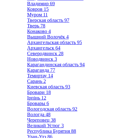
Владимир
69
Ковров
15
Муром
11
Тверская область
97
Тверь
78
Конаково
4
Вышний Волочёк
4
Архангельская область
95
Архангельск
64
Северодвинск
28
Новодвинск
3
Карагандинская область
94
Караганда
77
Темиртау
14
Сарань
2
Киевская область
93
Бровари
18
Ірпінь
12
Бровары
6
Вологодская область
92
Вологда
48
Череповец
38
Великий Устюг
3
Республика Бурятия
88
Улан-Удэ
86