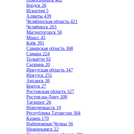
Бердск
26
Искитим
5
Алматы
439
Челябинская область
421
Челябинск
263
Магнитогорск
50
Миасс
45
Київ
391
Самарская область
368
Самара
224
Тольятти
92
Сызрань
20
Иркутская область
347
Иркутск
251
Ангарск
38
Братск
27
Ростовская область
327
Ростов-на-Дону
209
Таганрог
26
Новочеркасск
19
Республика Татарстан
304
Казань
170
Набережные Челны
56
Нижнекамск
22