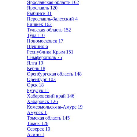
Ярославская область
162
Ярославль
120
Рыбинск
31
Переславль-Залесский
4
Бишкек
162
Тульская область
152
Тула
110
Новомосковск
17
Щёкино
6
Республика Крым
151
Симферополь
75
Ялта
19
Керчь
18
Оренбургская область
148
Оренбург
103
Орск
18
Бузулук
11
Хабаровский край
146
Хабаровск
126
Комсомольск-на-Амуре
19
Амурск
1
Томская область
145
Томск
126
Северск
10
Асино
1