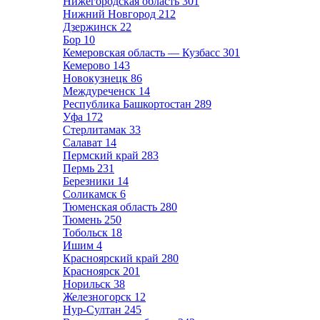
Нижегородская область
301
Нижний Новгород
212
Дзержинск
22
Бор
10
Кемеровская область — Кузбасс
301
Кемерово
143
Новокузнецк
86
Междуреченск
14
Республика Башкортостан
289
Уфа
172
Стерлитамак
33
Салават
14
Пермский край
283
Пермь
231
Березники
14
Соликамск
6
Тюменская область
280
Тюмень
250
Тобольск
18
Ишим
4
Красноярский край
280
Красноярск
201
Норильск
38
Железногорск
12
Нур-Султан
245