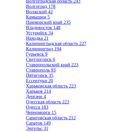
Волгоградская область
243
Волгоград
178
Волжский
42
Камышин
5
Приморский край
235
Владивосток
148
Уссурийск
34
Находка
21
Калининградская область
227
Калининград
194
Гурьевск
9
Светлогорск
6
Ставропольский край
223
Ставрополь
93
Пятигорск
35
Ессентуки
20
Харьковская область
223
Харьков
214
Дергачи
4
Одесская область
223
Одесса
183
Черноморск
15
Саратовская область
212
Саратов
149
Энгельс
31