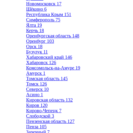
Новомосковск
17
Щёкино
6
Республика Крым
151
Симферополь
75
Ялта
19
Керчь
18
Оренбургская область
148
Оренбург
103
Орск
18
Бузулук
11
Хабаровский край
146
Хабаровск
126
Комсомольск-на-Амуре
19
Амурск
1
Томская область
145
Томск
126
Северск
10
Асино
1
Кировская область
132
Киров
120
Кирово-Чепецк
7
Слободской
3
Пензенская область
127
Пенза
105
Заречный
7