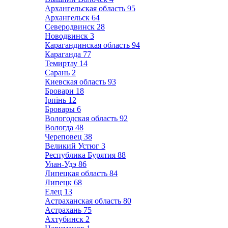
Архангельская область
95
Архангельск
64
Северодвинск
28
Новодвинск
3
Карагандинская область
94
Караганда
77
Темиртау
14
Сарань
2
Киевская область
93
Бровари
18
Ірпінь
12
Бровары
6
Вологодская область
92
Вологда
48
Череповец
38
Великий Устюг
3
Республика Бурятия
88
Улан-Удэ
86
Липецкая область
84
Липецк
68
Елец
13
Астраханская область
80
Астрахань
75
Ахтубинск
2