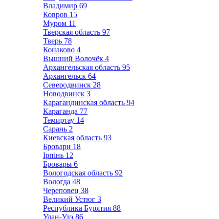
Владимир
69
Ковров
15
Муром
11
Тверская область
97
Тверь
78
Конаково
4
Вышний Волочёк
4
Архангельская область
95
Архангельск
64
Северодвинск
28
Новодвинск
3
Карагандинская область
94
Караганда
77
Темиртау
14
Сарань
2
Киевская область
93
Бровари
18
Ірпінь
12
Бровары
6
Вологодская область
92
Вологда
48
Череповец
38
Великий Устюг
3
Республика Бурятия
88
Улан-Удэ
86