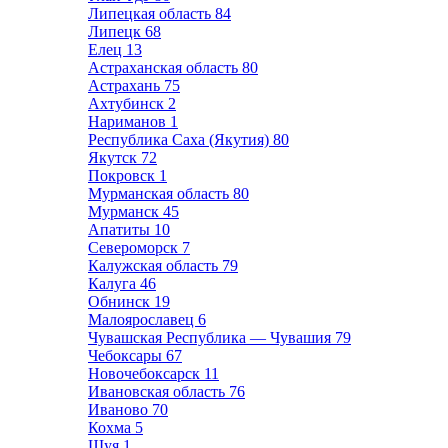
Липецкая область
84
Липецк
68
Елец
13
Астраханская область
80
Астрахань
75
Ахтубинск
2
Нариманов
1
Республика Саха (Якутия)
80
Якутск
72
Покровск
1
Мурманская область
80
Мурманск
45
Апатиты
10
Североморск
7
Калужская область
79
Калуга
46
Обнинск
19
Малоярославец
6
Чувашская Республика — Чувашия
79
Чебоксары
67
Новочебоксарск
11
Ивановская область
76
Иваново
70
Кохма
5
Шуя
1