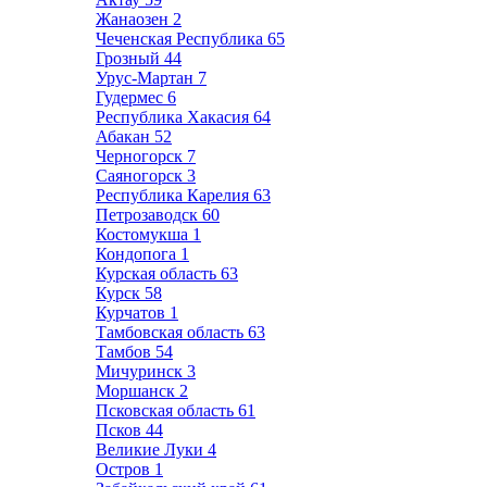
Жанаозен
2
Чеченская Республика
65
Грозный
44
Урус-Мартан
7
Гудермес
6
Республика Хакасия
64
Абакан
52
Черногорск
7
Саяногорск
3
Республика Карелия
63
Петрозаводск
60
Костомукша
1
Кондопога
1
Курская область
63
Курск
58
Курчатов
1
Тамбовская область
63
Тамбов
54
Мичуринск
3
Моршанск
2
Псковская область
61
Псков
44
Великие Луки
4
Остров
1