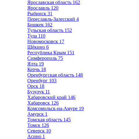
Ярославская область
162
Ярославль
120
Рыбинск
31
Переславль-Залесский
4
Бишкек
162
Тульская область
152
Тула
110
Новомосковск
17
Щёкино
6
Республика Крым
151
Симферополь
75
Ялта
19
Керчь
18
Оренбургская область
148
Оренбург
103
Орск
18
Бузулук
11
Хабаровский край
146
Хабаровск
126
Комсомольск-на-Амуре
19
Амурск
1
Томская область
145
Томск
126
Северск
10
Асино
1