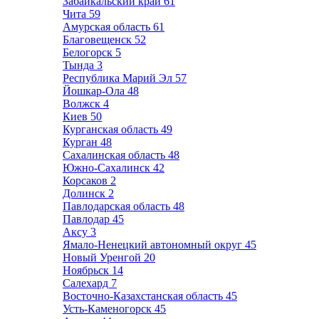
Забайкальский край
61
Чита
59
Амурская область
61
Благовещенск
52
Белогорск
5
Тында
3
Республика Марий Эл
57
Йошкар-Ола
48
Волжск
4
Киев
50
Курганская область
49
Курган
48
Сахалинская область
48
Южно-Сахалинск
42
Корсаков
2
Долинск
2
Павлодарская область
48
Павлодар
45
Аксу
3
Ямало-Ненецкий автономный округ
45
Новый Уренгой
20
Ноябрьск
14
Салехард
7
Восточно-Казахстанская область
45
Усть-Каменогорск
45