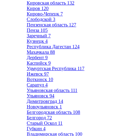
Кировская область
132
Киров
120
Кирово-Чепецк
7
Слободской
3
Пензенская область
127
Пенза
105
Заречный
7
Кузнецк
4
Республика Дагестан
124
Махачкала
88
Дербент
9
Каспийск
9
Удмуртская Республика
117
Ижевск
97
Воткинск
10
Сарапул
4
Ульяновская область
111
Ульяновск
94
Димитровград
14
Новоульяновск
1
Белгородская область
108
Белгород
72
Старый Оскол
11
Губкин
4
Владимирская область
100