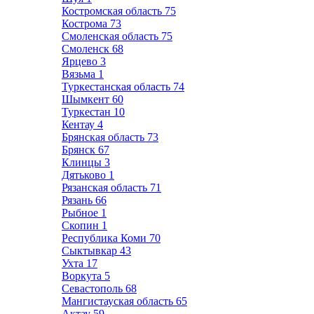
Костромская область
75
Кострома
73
Смоленская область
75
Смоленск
68
Ярцево
3
Вязьма
1
Туркестанская область
74
Шымкент
60
Туркестан
10
Кентау
4
Брянская область
73
Брянск
67
Клинцы
3
Дятьково
1
Рязанская область
71
Рязань
66
Рыбное
1
Скопин
1
Республика Коми
70
Сыктывкар
43
Ухта
17
Воркута
5
Севастополь
68
Мангистауская область
65
Актау
59