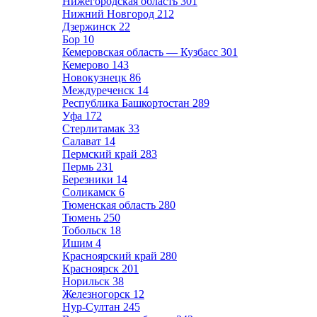
Нижегородская область
301
Нижний Новгород
212
Дзержинск
22
Бор
10
Кемеровская область — Кузбасс
301
Кемерово
143
Новокузнецк
86
Междуреченск
14
Республика Башкортостан
289
Уфа
172
Стерлитамак
33
Салават
14
Пермский край
283
Пермь
231
Березники
14
Соликамск
6
Тюменская область
280
Тюмень
250
Тобольск
18
Ишим
4
Красноярский край
280
Красноярск
201
Норильск
38
Железногорск
12
Нур-Султан
245