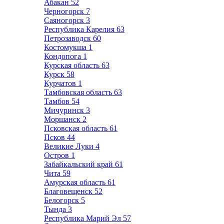
Абакан
52
Черногорск
7
Саяногорск
3
Республика Карелия
63
Петрозаводск
60
Костомукша
1
Кондопога
1
Курская область
63
Курск
58
Курчатов
1
Тамбовская область
63
Тамбов
54
Мичуринск
3
Моршанск
2
Псковская область
61
Псков
44
Великие Луки
4
Остров
1
Забайкальский край
61
Чита
59
Амурская область
61
Благовещенск
52
Белогорск
5
Тында
3
Республика Марий Эл
57