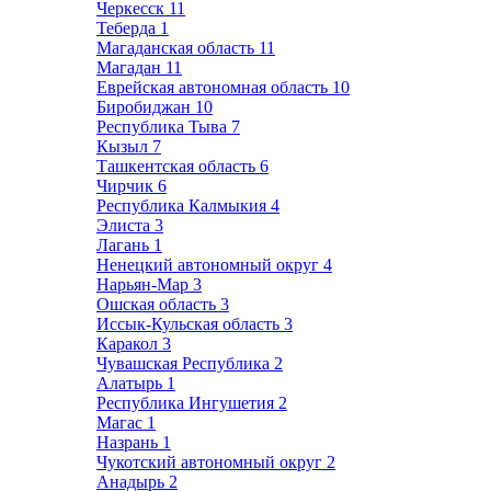
Черкесск
11
Теберда
1
Магаданская область
11
Магадан
11
Еврейская автономная область
10
Биробиджан
10
Республика Тыва
7
Кызыл
7
Ташкентская область
6
Чирчик
6
Республика Калмыкия
4
Элиста
3
Лагань
1
Ненецкий автономный округ
4
Нарьян-Мар
3
Ошская область
3
Иссык-Кульская область
3
Каракол
3
Чувашская Республика
2
Алатырь
1
Республика Ингушетия
2
Магас
1
Назрань
1
Чукотский автономный округ
2
Анадырь
2