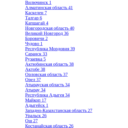
Вилючинск
1
Алматинская область
41
Каскелен
7
Талгар
6
Капшагай
4
Новгородская область
40
Великий Новгород
36
Боровичи
2
Чудово
1
Республика Мордовия
39
Саранск
33
Рузаевка
5
Актюбинская область
38
Актобе
38
Орловская область
37
Орел
37
Атырауская область
34
Атырау
34
Республика Адыгея
34
Майкоп
17
Адыгейск
1
Западно-Казахстанская область
27
Уральск
26
Ош
27
Костанайская область
26