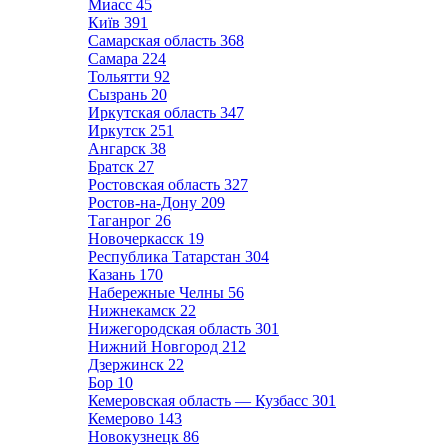
Миасс
45
Київ
391
Самарская область
368
Самара
224
Тольятти
92
Сызрань
20
Иркутская область
347
Иркутск
251
Ангарск
38
Братск
27
Ростовская область
327
Ростов-на-Дону
209
Таганрог
26
Новочеркасск
19
Республика Татарстан
304
Казань
170
Набережные Челны
56
Нижнекамск
22
Нижегородская область
301
Нижний Новгород
212
Дзержинск
22
Бор
10
Кемеровская область — Кузбасс
301
Кемерово
143
Новокузнецк
86