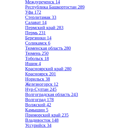
Междуреченск
14
Республика Башкортостан
289
Уфа
172
Стерлитамак
33
Салават
14
Пермский край
283
Пермь
231
Березники
14
Соликамск
6
Тюменская область
280
Тюмень
250
Тобольск
18
Ишим
4
Красноярский край
280
Красноярск
201
Норильск
38
Железногорск
12
Нур-Султан
245
Волгоградская область
243
Волгоград
178
Волжский
42
Камышин
5
Приморский край
235
Владивосток
148
Уссурийск
34