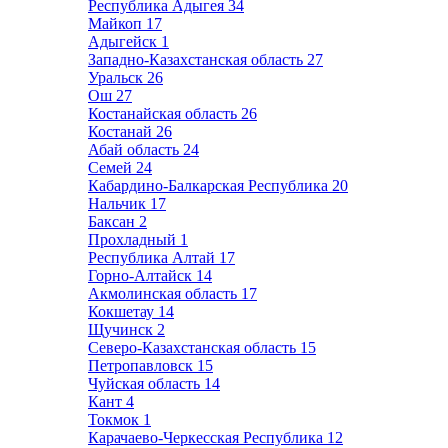
Республика Адыгея
34
Майкоп
17
Адыгейск
1
Западно-Казахстанская область
27
Уральск
26
Ош
27
Костанайская область
26
Костанай
26
Абай область
24
Семей
24
Кабардино-Балкарская Республика
20
Нальчик
17
Баксан
2
Прохладный
1
Республика Алтай
17
Горно-Алтайск
14
Акмолинская область
17
Кокшетау
14
Щучинск
2
Северо-Казахстанская область
15
Петропавловск
15
Чуйская область
14
Кант
4
Токмок
1
Карачаево-Черкесская Республика
12