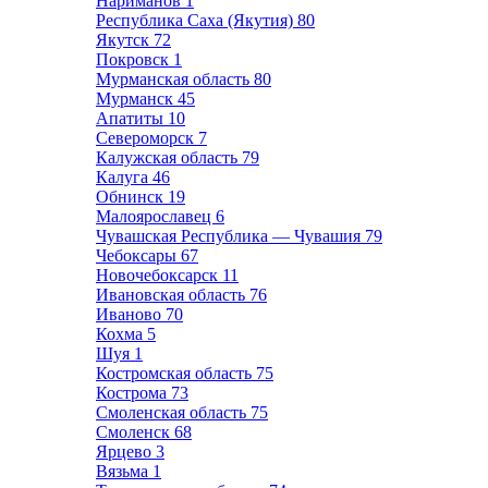
Нариманов
1
Республика Саха (Якутия)
80
Якутск
72
Покровск
1
Мурманская область
80
Мурманск
45
Апатиты
10
Североморск
7
Калужская область
79
Калуга
46
Обнинск
19
Малоярославец
6
Чувашская Республика — Чувашия
79
Чебоксары
67
Новочебоксарск
11
Ивановская область
76
Иваново
70
Кохма
5
Шуя
1
Костромская область
75
Кострома
73
Смоленская область
75
Смоленск
68
Ярцево
3
Вязьма
1