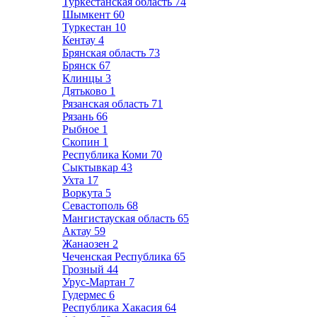
Туркестанская область
74
Шымкент
60
Туркестан
10
Кентау
4
Брянская область
73
Брянск
67
Клинцы
3
Дятьково
1
Рязанская область
71
Рязань
66
Рыбное
1
Скопин
1
Республика Коми
70
Сыктывкар
43
Ухта
17
Воркута
5
Севастополь
68
Мангистауская область
65
Актау
59
Жанаозен
2
Чеченская Республика
65
Грозный
44
Урус-Мартан
7
Гудермес
6
Республика Хакасия
64