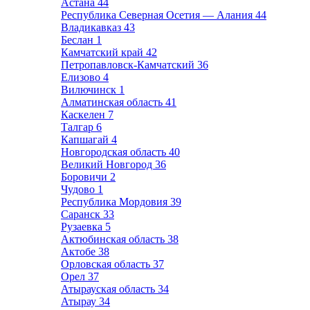
Астана
44
Республика Северная Осетия — Алания
44
Владикавказ
43
Беслан
1
Камчатский край
42
Петропавловск-Камчатский
36
Елизово
4
Вилючинск
1
Алматинская область
41
Каскелен
7
Талгар
6
Капшагай
4
Новгородская область
40
Великий Новгород
36
Боровичи
2
Чудово
1
Республика Мордовия
39
Саранск
33
Рузаевка
5
Актюбинская область
38
Актобе
38
Орловская область
37
Орел
37
Атырауская область
34
Атырау
34