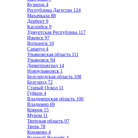
Кузнецк
4
Республика Дагестан
124
Махачкала
88
Дербент
9
Каспийск
9
Удмуртская Республика
117
Ижевск
97
Воткинск
10
Сарапул
4
Ульяновская область
111
Ульяновск
94
Димитровград
14
Новоульяновск
1
Белгородская область
108
Белгород
72
Старый Оскол
11
Губкин
4
Владимирская область
100
Владимир
69
Ковров
15
Муром
11
Тверская область
97
Тверь
78
Конаково
4
Вышний Волочёк
4