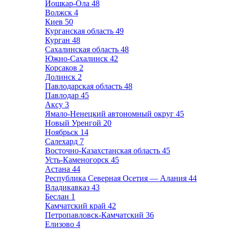
Йошкар-Ола
48
Волжск
4
Киев
50
Курганская область
49
Курган
48
Сахалинская область
48
Южно-Сахалинск
42
Корсаков
2
Долинск
2
Павлодарская область
48
Павлодар
45
Аксу
3
Ямало-Ненецкий автономный округ
45
Новый Уренгой
20
Ноябрьск
14
Салехард
7
Восточно-Казахстанская область
45
Усть-Каменогорск
45
Астана
44
Республика Северная Осетия — Алания
44
Владикавказ
43
Беслан
1
Камчатский край
42
Петропавловск-Камчатский
36
Елизово
4