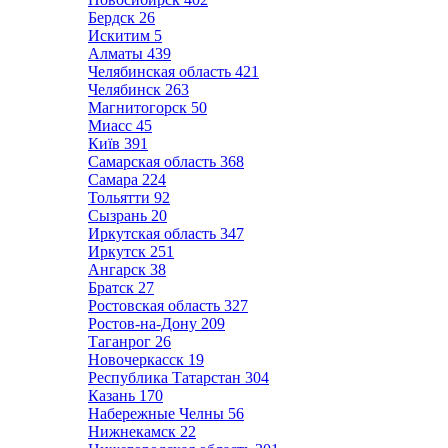
Бердск
26
Искитим
5
Алматы
439
Челябинская область
421
Челябинск
263
Магнитогорск
50
Миасс
45
Київ
391
Самарская область
368
Самара
224
Тольятти
92
Сызрань
20
Иркутская область
347
Иркутск
251
Ангарск
38
Братск
27
Ростовская область
327
Ростов-на-Дону
209
Таганрог
26
Новочеркасск
19
Республика Татарстан
304
Казань
170
Набережные Челны
56
Нижнекамск
22