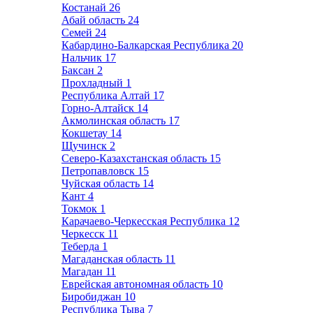
Костанай
26
Абай область
24
Семей
24
Кабардино-Балкарская Республика
20
Нальчик
17
Баксан
2
Прохладный
1
Республика Алтай
17
Горно-Алтайск
14
Акмолинская область
17
Кокшетау
14
Щучинск
2
Северо-Казахстанская область
15
Петропавловск
15
Чуйская область
14
Кант
4
Токмок
1
Карачаево-Черкесская Республика
12
Черкесск
11
Теберда
1
Магаданская область
11
Магадан
11
Еврейская автономная область
10
Биробиджан
10
Республика Тыва
7