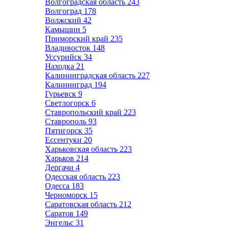
Волгоградская область
243
Волгоград
178
Волжский
42
Камышин
5
Приморский край
235
Владивосток
148
Уссурийск
34
Находка
21
Калининградская область
227
Калининград
194
Гурьевск
9
Светлогорск
6
Ставропольский край
223
Ставрополь
93
Пятигорск
35
Ессентуки
20
Харьковская область
223
Харьков
214
Дергачи
4
Одесская область
223
Одесса
183
Черноморск
15
Саратовская область
212
Саратов
149
Энгельс
31