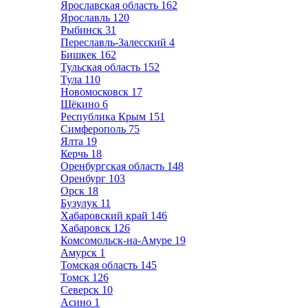
Ярославская область
162
Ярославль
120
Рыбинск
31
Переславль-Залесский
4
Бишкек
162
Тульская область
152
Тула
110
Новомосковск
17
Щёкино
6
Республика Крым
151
Симферополь
75
Ялта
19
Керчь
18
Оренбургская область
148
Оренбург
103
Орск
18
Бузулук
11
Хабаровский край
146
Хабаровск
126
Комсомольск-на-Амуре
19
Амурск
1
Томская область
145
Томск
126
Северск
10
Асино
1