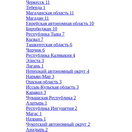
Черкесск
11
Теберда
1
Магаданская область
11
Магадан
11
Еврейская автономная область
10
Биробиджан
10
Республика Тыва
7
Кызыл
7
Ташкентская область
6
Чирчик
6
Республика Калмыкия
4
Элиста
3
Лагань
1
Ненецкий автономный округ
4
Нарьян-Мар
3
Ошская область
3
Иссык-Кульская область
3
Каракол
3
Чувашская Республика
2
Алатырь
1
Республика Ингушетия
2
Магас
1
Назрань
1
Чукотский автономный округ
2
Анадырь
2