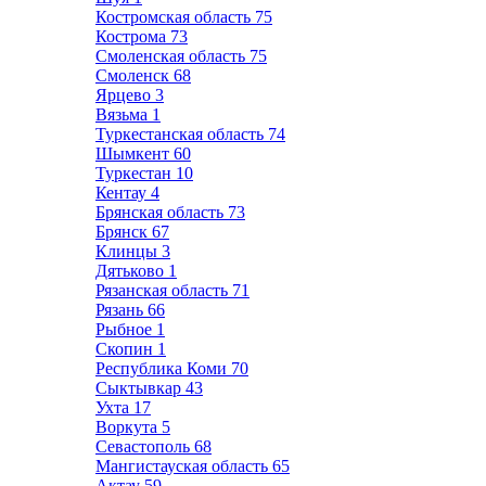
Костромская область
75
Кострома
73
Смоленская область
75
Смоленск
68
Ярцево
3
Вязьма
1
Туркестанская область
74
Шымкент
60
Туркестан
10
Кентау
4
Брянская область
73
Брянск
67
Клинцы
3
Дятьково
1
Рязанская область
71
Рязань
66
Рыбное
1
Скопин
1
Республика Коми
70
Сыктывкар
43
Ухта
17
Воркута
5
Севастополь
68
Мангистауская область
65
Актау
59