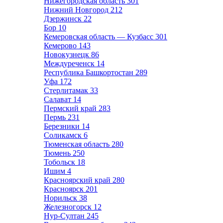
Нижегородская область
301
Нижний Новгород
212
Дзержинск
22
Бор
10
Кемеровская область — Кузбасс
301
Кемерово
143
Новокузнецк
86
Междуреченск
14
Республика Башкортостан
289
Уфа
172
Стерлитамак
33
Салават
14
Пермский край
283
Пермь
231
Березники
14
Соликамск
6
Тюменская область
280
Тюмень
250
Тобольск
18
Ишим
4
Красноярский край
280
Красноярск
201
Норильск
38
Железногорск
12
Нур-Султан
245