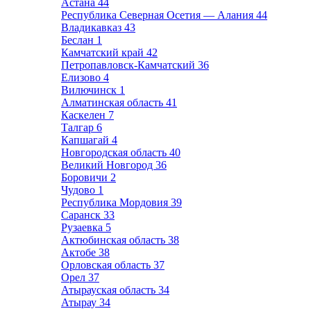
Астана
44
Республика Северная Осетия — Алания
44
Владикавказ
43
Беслан
1
Камчатский край
42
Петропавловск-Камчатский
36
Елизово
4
Вилючинск
1
Алматинская область
41
Каскелен
7
Талгар
6
Капшагай
4
Новгородская область
40
Великий Новгород
36
Боровичи
2
Чудово
1
Республика Мордовия
39
Саранск
33
Рузаевка
5
Актюбинская область
38
Актобе
38
Орловская область
37
Орел
37
Атырауская область
34
Атырау
34