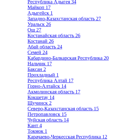
Республика Адыгея
34
Майкоп
17
Адыгейск
1
Западно-Казахстанская область
27
Уральск
26
Ош
27
Костанайская область
26
Костанай
26
Абай область
24
Семей
24
Кабардино-Балкарская Республика
20
Нальчик
17
Баксан
2
Прохладный
1
Республика Алтай
17
Горно-Алтайск
14
Акмолинская область
17
Кокшетау
14
Щучинск
2
Северо-Казахстанская область
15
Петропавловск
15
Чуйская область
14
Кант
4
Токмок
1
Карачаево-Черкесская Республика
12