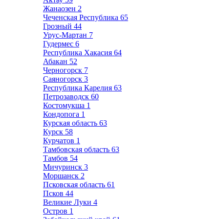
Жанаозен
2
Чеченская Республика
65
Грозный
44
Урус-Мартан
7
Гудермес
6
Республика Хакасия
64
Абакан
52
Черногорск
7
Саяногорск
3
Республика Карелия
63
Петрозаводск
60
Костомукша
1
Кондопога
1
Курская область
63
Курск
58
Курчатов
1
Тамбовская область
63
Тамбов
54
Мичуринск
3
Моршанск
2
Псковская область
61
Псков
44
Великие Луки
4
Остров
1