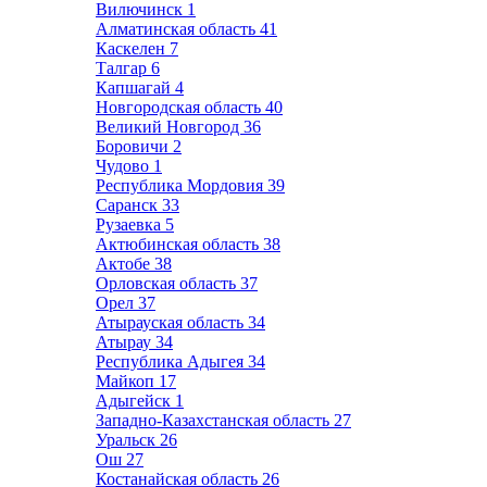
Вилючинск
1
Алматинская область
41
Каскелен
7
Талгар
6
Капшагай
4
Новгородская область
40
Великий Новгород
36
Боровичи
2
Чудово
1
Республика Мордовия
39
Саранск
33
Рузаевка
5
Актюбинская область
38
Актобе
38
Орловская область
37
Орел
37
Атырауская область
34
Атырау
34
Республика Адыгея
34
Майкоп
17
Адыгейск
1
Западно-Казахстанская область
27
Уральск
26
Ош
27
Костанайская область
26