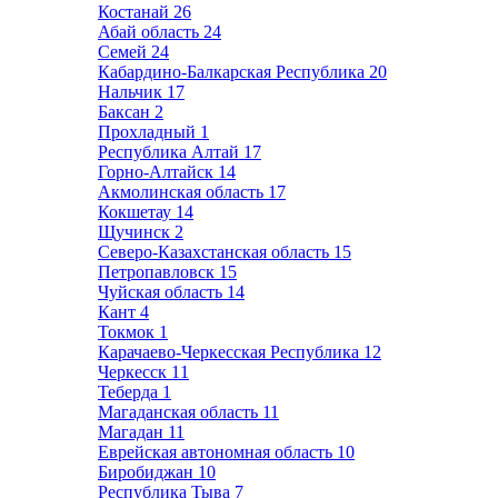
Костанай
26
Абай область
24
Семей
24
Кабардино-Балкарская Республика
20
Нальчик
17
Баксан
2
Прохладный
1
Республика Алтай
17
Горно-Алтайск
14
Акмолинская область
17
Кокшетау
14
Щучинск
2
Северо-Казахстанская область
15
Петропавловск
15
Чуйская область
14
Кант
4
Токмок
1
Карачаево-Черкесская Республика
12
Черкесск
11
Теберда
1
Магаданская область
11
Магадан
11
Еврейская автономная область
10
Биробиджан
10
Республика Тыва
7