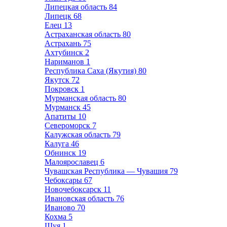
Липецкая область
84
Липецк
68
Елец
13
Астраханская область
80
Астрахань
75
Ахтубинск
2
Нариманов
1
Республика Саха (Якутия)
80
Якутск
72
Покровск
1
Мурманская область
80
Мурманск
45
Апатиты
10
Североморск
7
Калужская область
79
Калуга
46
Обнинск
19
Малоярославец
6
Чувашская Республика — Чувашия
79
Чебоксары
67
Новочебоксарск
11
Ивановская область
76
Иваново
70
Кохма
5
Шуя
1