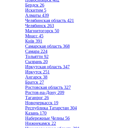
Бердск
26
Искитим
5
Алматы
439
Челябинская область
421
Челябинск
263
Магнитогорск
50
Миасс
45
Київ
391
Самарская область
368
Самара
224
Тольятти
92
Сызрань
20
Иркутская область
347
Иркутск
251
Ангарск
38
Братск
27
Ростовская область
327
Ростов-на-Дону
209
Таганрог
26
Новочеркасск
19
Республика Татарстан
304
Казань
170
Набережные Челны
56
Нижнекамск
22