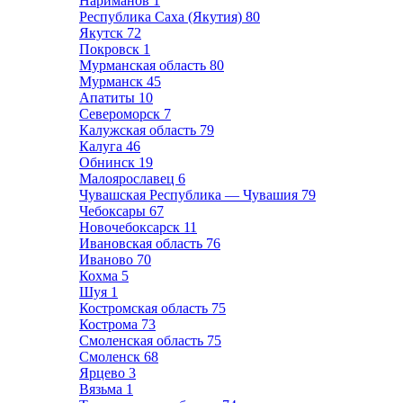
Нариманов
1
Республика Саха (Якутия)
80
Якутск
72
Покровск
1
Мурманская область
80
Мурманск
45
Апатиты
10
Североморск
7
Калужская область
79
Калуга
46
Обнинск
19
Малоярославец
6
Чувашская Республика — Чувашия
79
Чебоксары
67
Новочебоксарск
11
Ивановская область
76
Иваново
70
Кохма
5
Шуя
1
Костромская область
75
Кострома
73
Смоленская область
75
Смоленск
68
Ярцево
3
Вязьма
1