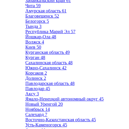
Забайкальский край
61
Чита
59
Амурская область
61
Благовещенск
52
Белогорск
5
Тында
3
Республика Марий Эл
57
Йошкар-Ола
48
Волжск
4
Киев
50
Курганская область
49
Курган
48
Сахалинская область
48
Южно-Сахалинск
42
Корсаков
2
Долинск
2
Павлодарская область
48
Павлодар
45
Аксу
3
Ямало-Ненецкий автономный округ
45
Новый Уренгой
20
Ноябрьск
14
Салехард
7
Восточно-Казахстанская область
45
Усть-Каменогорск
45