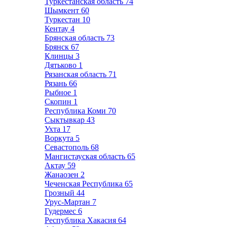
Туркестанская область
74
Шымкент
60
Туркестан
10
Кентау
4
Брянская область
73
Брянск
67
Клинцы
3
Дятьково
1
Рязанская область
71
Рязань
66
Рыбное
1
Скопин
1
Республика Коми
70
Сыктывкар
43
Ухта
17
Воркута
5
Севастополь
68
Мангистауская область
65
Актау
59
Жанаозен
2
Чеченская Республика
65
Грозный
44
Урус-Мартан
7
Гудермес
6
Республика Хакасия
64