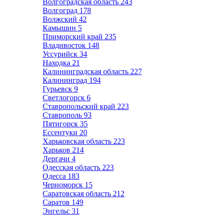
Волгоградская область
243
Волгоград
178
Волжский
42
Камышин
5
Приморский край
235
Владивосток
148
Уссурийск
34
Находка
21
Калининградская область
227
Калининград
194
Гурьевск
9
Светлогорск
6
Ставропольский край
223
Ставрополь
93
Пятигорск
35
Ессентуки
20
Харьковская область
223
Харьков
214
Дергачи
4
Одесская область
223
Одесса
183
Черноморск
15
Саратовская область
212
Саратов
149
Энгельс
31