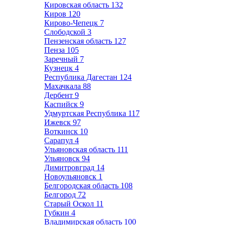
Кировская область
132
Киров
120
Кирово-Чепецк
7
Слободской
3
Пензенская область
127
Пенза
105
Заречный
7
Кузнецк
4
Республика Дагестан
124
Махачкала
88
Дербент
9
Каспийск
9
Удмуртская Республика
117
Ижевск
97
Воткинск
10
Сарапул
4
Ульяновская область
111
Ульяновск
94
Димитровград
14
Новоульяновск
1
Белгородская область
108
Белгород
72
Старый Оскол
11
Губкин
4
Владимирская область
100