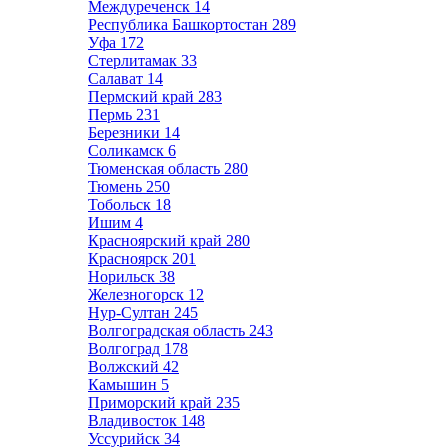
Междуреченск
14
Республика Башкортостан
289
Уфа
172
Стерлитамак
33
Салават
14
Пермский край
283
Пермь
231
Березники
14
Соликамск
6
Тюменская область
280
Тюмень
250
Тобольск
18
Ишим
4
Красноярский край
280
Красноярск
201
Норильск
38
Железногорск
12
Нур-Султан
245
Волгоградская область
243
Волгоград
178
Волжский
42
Камышин
5
Приморский край
235
Владивосток
148
Уссурийск
34