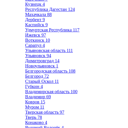
Кузнецк
4
Республика Дагестан
124
Махачкала
88
Дербент
9
Каспийск
9
Удмуртская Республика
117
Ижевск
97
Воткинск
10
Сарапул
4
Ульяновская область
111
Ульяновск
94
Димитровград
14
Новоульяновск
1
Белгородская область
108
Белгород
72
Старый Оскол
11
Губкин
4
Владимирская область
100
Владимир
69
Ковров
15
Муром
11
Тверская область
97
Тверь
78
Конаково
4
Вышний Волочёк
4