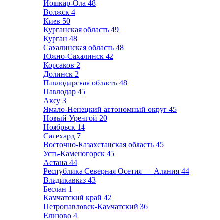
Йошкар-Ола
48
Волжск
4
Киев
50
Курганская область
49
Курган
48
Сахалинская область
48
Южно-Сахалинск
42
Корсаков
2
Долинск
2
Павлодарская область
48
Павлодар
45
Аксу
3
Ямало-Ненецкий автономный округ
45
Новый Уренгой
20
Ноябрьск
14
Салехард
7
Восточно-Казахстанская область
45
Усть-Каменогорск
45
Астана
44
Республика Северная Осетия — Алания
44
Владикавказ
43
Беслан
1
Камчатский край
42
Петропавловск-Камчатский
36
Елизово
4