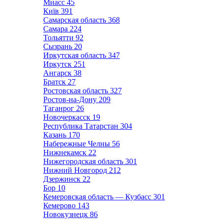
Миасс
45
Київ
391
Самарская область
368
Самара
224
Тольятти
92
Сызрань
20
Иркутская область
347
Иркутск
251
Ангарск
38
Братск
27
Ростовская область
327
Ростов-на-Дону
209
Таганрог
26
Новочеркасск
19
Республика Татарстан
304
Казань
170
Набережные Челны
56
Нижнекамск
22
Нижегородская область
301
Нижний Новгород
212
Дзержинск
22
Бор
10
Кемеровская область — Кузбасс
301
Кемерово
143
Новокузнецк
86