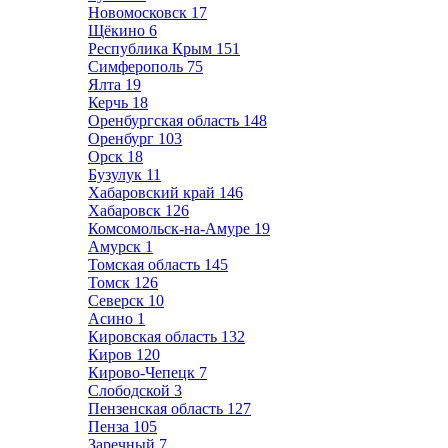
Новомосковск
17
Щёкино
6
Республика Крым
151
Симферополь
75
Ялта
19
Керчь
18
Оренбургская область
148
Оренбург
103
Орск
18
Бузулук
11
Хабаровский край
146
Хабаровск
126
Комсомольск-на-Амуре
19
Амурск
1
Томская область
145
Томск
126
Северск
10
Асино
1
Кировская область
132
Киров
120
Кирово-Чепецк
7
Слободской
3
Пензенская область
127
Пенза
105
Заречный
7