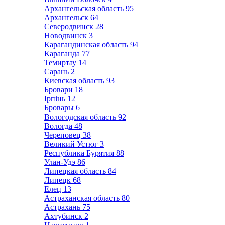
Архангельская область
95
Архангельск
64
Северодвинск
28
Новодвинск
3
Карагандинская область
94
Караганда
77
Темиртау
14
Сарань
2
Киевская область
93
Бровари
18
Ірпінь
12
Бровары
6
Вологодская область
92
Вологда
48
Череповец
38
Великий Устюг
3
Республика Бурятия
88
Улан-Удэ
86
Липецкая область
84
Липецк
68
Елец
13
Астраханская область
80
Астрахань
75
Ахтубинск
2