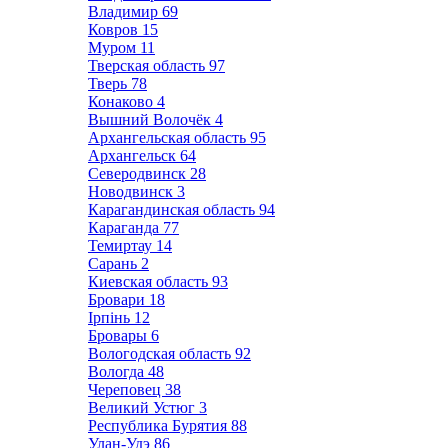
Владимир
69
Ковров
15
Муром
11
Тверская область
97
Тверь
78
Конаково
4
Вышний Волочёк
4
Архангельская область
95
Архангельск
64
Северодвинск
28
Новодвинск
3
Карагандинская область
94
Караганда
77
Темиртау
14
Сарань
2
Киевская область
93
Бровари
18
Ірпінь
12
Бровары
6
Вологодская область
92
Вологда
48
Череповец
38
Великий Устюг
3
Республика Бурятия
88
Улан-Удэ
86