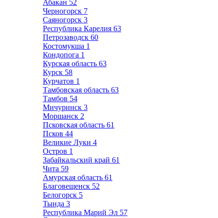
Абакан
52
Черногорск
7
Саяногорск
3
Республика Карелия
63
Петрозаводск
60
Костомукша
1
Кондопога
1
Курская область
63
Курск
58
Курчатов
1
Тамбовская область
63
Тамбов
54
Мичуринск
3
Моршанск
2
Псковская область
61
Псков
44
Великие Луки
4
Остров
1
Забайкальский край
61
Чита
59
Амурская область
61
Благовещенск
52
Белогорск
5
Тында
3
Республика Марий Эл
57