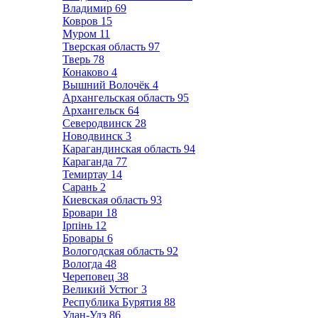
Владимир
69
Ковров
15
Муром
11
Тверская область
97
Тверь
78
Конаково
4
Вышний Волочёк
4
Архангельская область
95
Архангельск
64
Северодвинск
28
Новодвинск
3
Карагандинская область
94
Караганда
77
Темиртау
14
Сарань
2
Киевская область
93
Бровари
18
Ірпінь
12
Бровары
6
Вологодская область
92
Вологда
48
Череповец
38
Великий Устюг
3
Республика Бурятия
88
Улан-Удэ
86