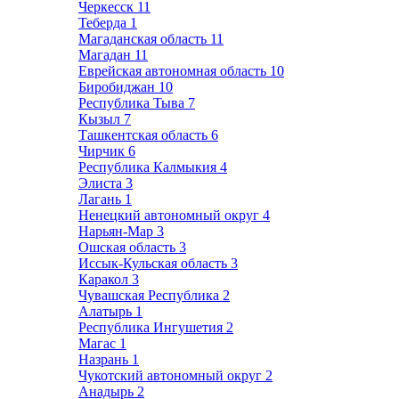
Черкесск
11
Теберда
1
Магаданская область
11
Магадан
11
Еврейская автономная область
10
Биробиджан
10
Республика Тыва
7
Кызыл
7
Ташкентская область
6
Чирчик
6
Республика Калмыкия
4
Элиста
3
Лагань
1
Ненецкий автономный округ
4
Нарьян-Мар
3
Ошская область
3
Иссык-Кульская область
3
Каракол
3
Чувашская Республика
2
Алатырь
1
Республика Ингушетия
2
Магас
1
Назрань
1
Чукотский автономный округ
2
Анадырь
2