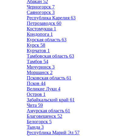
Абакан
52
Черногорск
7
Саяногорск
3
Республика Карелия
63
Петрозаводск
60
Костомукша
1
Кондопога
1
Курская область
63
Курск
58
Курчатов
1
Тамбовская область
63
Тамбов
54
Мичуринск
3
Моршанск
2
Псковская область
61
Псков
44
Великие Луки
4
Остров
1
Забайкальский край
61
Чита
59
Амурская область
61
Благовещенск
52
Белогорск
5
Тында
3
Республика Марий Эл
57