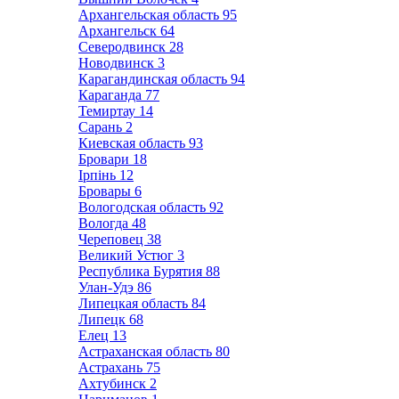
Архангельская область
95
Архангельск
64
Северодвинск
28
Новодвинск
3
Карагандинская область
94
Караганда
77
Темиртау
14
Сарань
2
Киевская область
93
Бровари
18
Ірпінь
12
Бровары
6
Вологодская область
92
Вологда
48
Череповец
38
Великий Устюг
3
Республика Бурятия
88
Улан-Удэ
86
Липецкая область
84
Липецк
68
Елец
13
Астраханская область
80
Астрахань
75
Ахтубинск
2