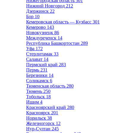
Нижегородская область
301
Нижний Новгород
212
Дзержинск
22
Бор
10
Кемеровская область — Кузбасс
301
Кемерово
143
Новокузнецк
86
Междуреченск
14
Республика Башкортостан
289
Уфа
172
Стерлитамак
33
Салават
14
Пермский край
283
Пермь
231
Березники
14
Соликамск
6
Тюменская область
280
Тюмень
250
Тобольск
18
Ишим
4
Красноярский край
280
Красноярск
201
Норильск
38
Железногорск
12
Нур-Султан
245