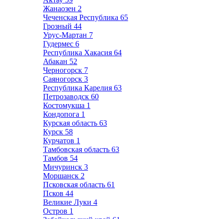
Жанаозен
2
Чеченская Республика
65
Грозный
44
Урус-Мартан
7
Гудермес
6
Республика Хакасия
64
Абакан
52
Черногорск
7
Саяногорск
3
Республика Карелия
63
Петрозаводск
60
Костомукша
1
Кондопога
1
Курская область
63
Курск
58
Курчатов
1
Тамбовская область
63
Тамбов
54
Мичуринск
3
Моршанск
2
Псковская область
61
Псков
44
Великие Луки
4
Остров
1