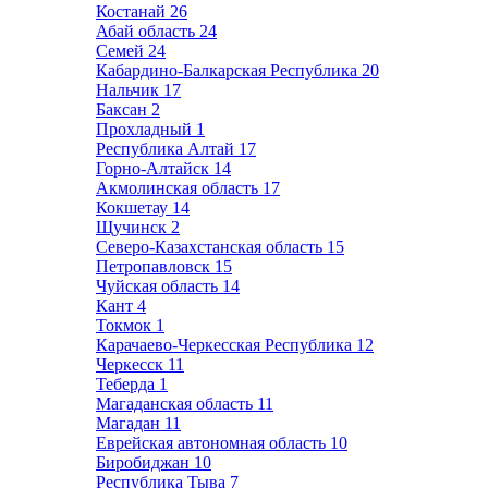
Костанай
26
Абай область
24
Семей
24
Кабардино-Балкарская Республика
20
Нальчик
17
Баксан
2
Прохладный
1
Республика Алтай
17
Горно-Алтайск
14
Акмолинская область
17
Кокшетау
14
Щучинск
2
Северо-Казахстанская область
15
Петропавловск
15
Чуйская область
14
Кант
4
Токмок
1
Карачаево-Черкесская Республика
12
Черкесск
11
Теберда
1
Магаданская область
11
Магадан
11
Еврейская автономная область
10
Биробиджан
10
Республика Тыва
7