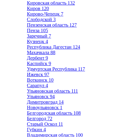
Кировская область
132
Киров
120
Кирово-Чепецк
7
Слободской
3
Пензенская область
127
Пенза
105
Заречный
7
Кузнецк
4
Республика Дагестан
124
Махачкала
88
Дербент
9
Каспийск
9
Удмуртская Республика
117
Ижевск
97
Воткинск
10
Сарапул
4
Ульяновская область
111
Ульяновск
94
Димитровград
14
Новоульяновск
1
Белгородская область
108
Белгород
72
Старый Оскол
11
Губкин
4
Владимирская область
100