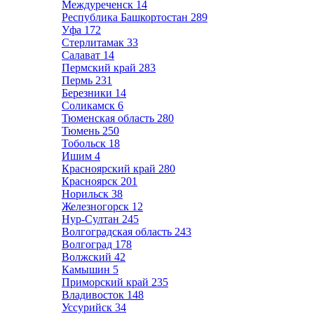
Междуреченск
14
Республика Башкортостан
289
Уфа
172
Стерлитамак
33
Салават
14
Пермский край
283
Пермь
231
Березники
14
Соликамск
6
Тюменская область
280
Тюмень
250
Тобольск
18
Ишим
4
Красноярский край
280
Красноярск
201
Норильск
38
Железногорск
12
Нур-Султан
245
Волгоградская область
243
Волгоград
178
Волжский
42
Камышин
5
Приморский край
235
Владивосток
148
Уссурийск
34