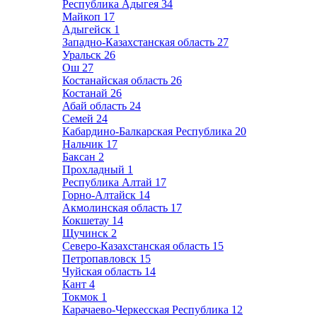
Республика Адыгея
34
Майкоп
17
Адыгейск
1
Западно-Казахстанская область
27
Уральск
26
Ош
27
Костанайская область
26
Костанай
26
Абай область
24
Семей
24
Кабардино-Балкарская Республика
20
Нальчик
17
Баксан
2
Прохладный
1
Республика Алтай
17
Горно-Алтайск
14
Акмолинская область
17
Кокшетау
14
Щучинск
2
Северо-Казахстанская область
15
Петропавловск
15
Чуйская область
14
Кант
4
Токмок
1
Карачаево-Черкесская Республика
12