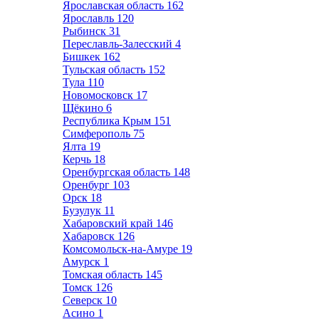
Ярославская область
162
Ярославль
120
Рыбинск
31
Переславль-Залесский
4
Бишкек
162
Тульская область
152
Тула
110
Новомосковск
17
Щёкино
6
Республика Крым
151
Симферополь
75
Ялта
19
Керчь
18
Оренбургская область
148
Оренбург
103
Орск
18
Бузулук
11
Хабаровский край
146
Хабаровск
126
Комсомольск-на-Амуре
19
Амурск
1
Томская область
145
Томск
126
Северск
10
Асино
1