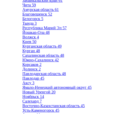
Забайкальский край
61
Чита
59
Амурская область
61
Благовещенск
52
Белогорск
5
Тында
3
Республика Марий Эл
57
Йошкар-Ола
48
Волжск
4
Киев
50
Курганская область
49
Курган
48
Сахалинская область
48
Южно-Сахалинск
42
Корсаков
2
Долинск
2
Павлодарская область
48
Павлодар
45
Аксу
3
Ямало-Ненецкий автономный округ
45
Новый Уренгой
20
Ноябрьск
14
Салехард
7
Восточно-Казахстанская область
45
Усть-Каменогорск
45