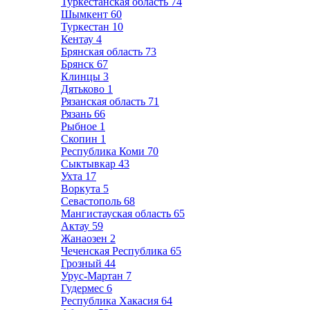
Туркестанская область
74
Шымкент
60
Туркестан
10
Кентау
4
Брянская область
73
Брянск
67
Клинцы
3
Дятьково
1
Рязанская область
71
Рязань
66
Рыбное
1
Скопин
1
Республика Коми
70
Сыктывкар
43
Ухта
17
Воркута
5
Севастополь
68
Мангистауская область
65
Актау
59
Жанаозен
2
Чеченская Республика
65
Грозный
44
Урус-Мартан
7
Гудермес
6
Республика Хакасия
64