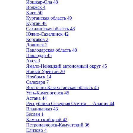
Йошкар-Ола
48
Волжск
4
Киев
50
Курганская область
49
Курган
48
Сахалинская область
48
Южно-Сахалинск
42
Корсаков
2
Долинск
2
Павлодарская область
48
Павлодар
45
Аксу
3
Ямало-Ненецкий автономный округ
45
Новый Уренгой
20
Ноябрьск
14
Салехард
7
Восточно-Казахстанская область
45
Усть-Каменогорск
45
Астана
44
Республика Северная Осетия — Алания
44
Владикавказ
43
Беслан
1
Камчатский край
42
Петропавловск-Камчатский
36
Елизово
4