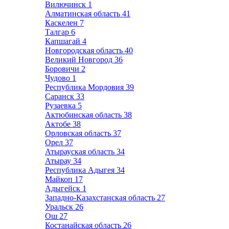
Вилючинск
1
Алматинская область
41
Каскелен
7
Талгар
6
Капшагай
4
Новгородская область
40
Великий Новгород
36
Боровичи
2
Чудово
1
Республика Мордовия
39
Саранск
33
Рузаевка
5
Актюбинская область
38
Актобе
38
Орловская область
37
Орел
37
Атырауская область
34
Атырау
34
Республика Адыгея
34
Майкоп
17
Адыгейск
1
Западно-Казахстанская область
27
Уральск
26
Ош
27
Костанайская область
26