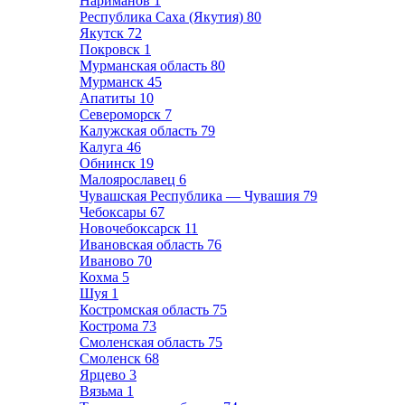
Нариманов
1
Республика Саха (Якутия)
80
Якутск
72
Покровск
1
Мурманская область
80
Мурманск
45
Апатиты
10
Североморск
7
Калужская область
79
Калуга
46
Обнинск
19
Малоярославец
6
Чувашская Республика — Чувашия
79
Чебоксары
67
Новочебоксарск
11
Ивановская область
76
Иваново
70
Кохма
5
Шуя
1
Костромская область
75
Кострома
73
Смоленская область
75
Смоленск
68
Ярцево
3
Вязьма
1