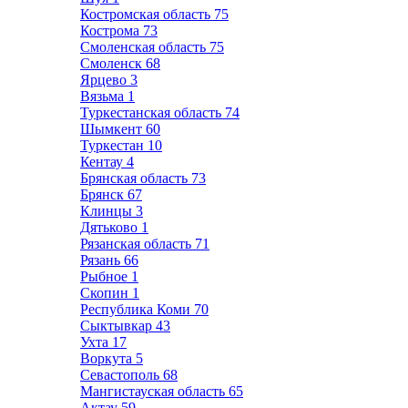
Костромская область
75
Кострома
73
Смоленская область
75
Смоленск
68
Ярцево
3
Вязьма
1
Туркестанская область
74
Шымкент
60
Туркестан
10
Кентау
4
Брянская область
73
Брянск
67
Клинцы
3
Дятьково
1
Рязанская область
71
Рязань
66
Рыбное
1
Скопин
1
Республика Коми
70
Сыктывкар
43
Ухта
17
Воркута
5
Севастополь
68
Мангистауская область
65
Актау
59