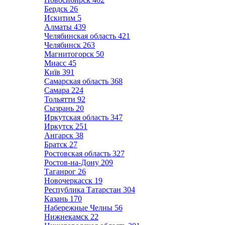
Бердск
26
Искитим
5
Алматы
439
Челябинская область
421
Челябинск
263
Магнитогорск
50
Миасс
45
Київ
391
Самарская область
368
Самара
224
Тольятти
92
Сызрань
20
Иркутская область
347
Иркутск
251
Ангарск
38
Братск
27
Ростовская область
327
Ростов-на-Дону
209
Таганрог
26
Новочеркасск
19
Республика Татарстан
304
Казань
170
Набережные Челны
56
Нижнекамск
22