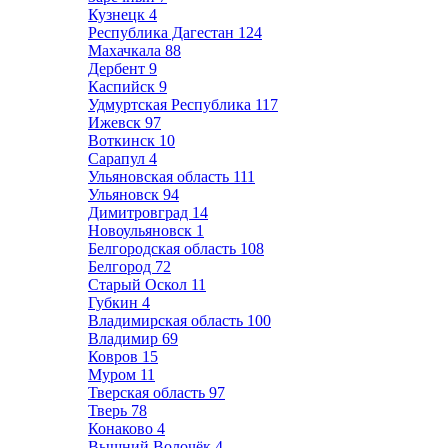
Кузнецк
4
Республика Дагестан
124
Махачкала
88
Дербент
9
Каспийск
9
Удмуртская Республика
117
Ижевск
97
Воткинск
10
Сарапул
4
Ульяновская область
111
Ульяновск
94
Димитровград
14
Новоульяновск
1
Белгородская область
108
Белгород
72
Старый Оскол
11
Губкин
4
Владимирская область
100
Владимир
69
Ковров
15
Муром
11
Тверская область
97
Тверь
78
Конаково
4
Вышний Волочёк
4