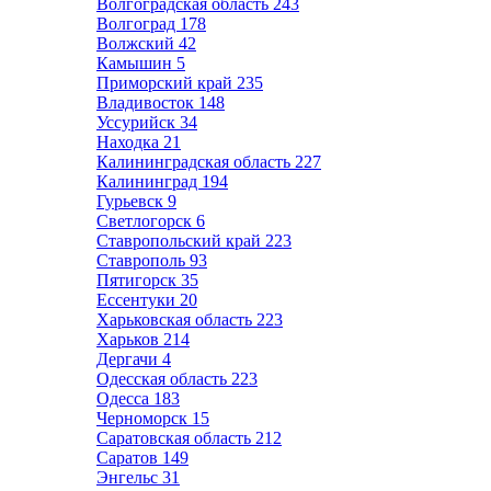
Волгоградская область
243
Волгоград
178
Волжский
42
Камышин
5
Приморский край
235
Владивосток
148
Уссурийск
34
Находка
21
Калининградская область
227
Калининград
194
Гурьевск
9
Светлогорск
6
Ставропольский край
223
Ставрополь
93
Пятигорск
35
Ессентуки
20
Харьковская область
223
Харьков
214
Дергачи
4
Одесская область
223
Одесса
183
Черноморск
15
Саратовская область
212
Саратов
149
Энгельс
31