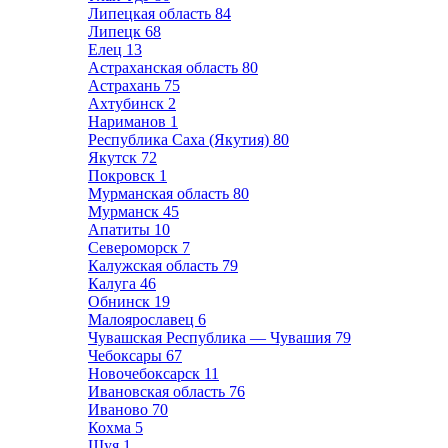
Липецкая область
84
Липецк
68
Елец
13
Астраханская область
80
Астрахань
75
Ахтубинск
2
Нариманов
1
Республика Саха (Якутия)
80
Якутск
72
Покровск
1
Мурманская область
80
Мурманск
45
Апатиты
10
Североморск
7
Калужская область
79
Калуга
46
Обнинск
19
Малоярославец
6
Чувашская Республика — Чувашия
79
Чебоксары
67
Новочебоксарск
11
Ивановская область
76
Иваново
70
Кохма
5
Шуя
1