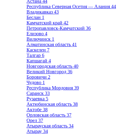
Астана
44
Республика Северная Осетия — Алания
44
Владикавказ
43
Беслан
1
Камчатский край
42
Петропавловск-Камчатский
36
Елизово
4
Вилючинск
1
Алматинская область
41
Каскелен
7
Талгар
6
Капшагай
4
Новгородская область
40
Великий Новгород
36
Боровичи
2
Чудово
1
Республика Мордовия
39
Саранск
33
Рузаевка
5
Актюбинская область
38
Актобе
38
Орловская область
37
Орел
37
Атырауская область
34
Атырау
34