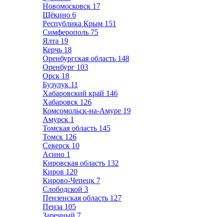
Новомосковск
17
Щёкино
6
Республика Крым
151
Симферополь
75
Ялта
19
Керчь
18
Оренбургская область
148
Оренбург
103
Орск
18
Бузулук
11
Хабаровский край
146
Хабаровск
126
Комсомольск-на-Амуре
19
Амурск
1
Томская область
145
Томск
126
Северск
10
Асино
1
Кировская область
132
Киров
120
Кирово-Чепецк
7
Слободской
3
Пензенская область
127
Пенза
105
Заречный
7