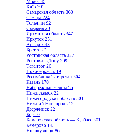
Миасс
45
Київ
391
Самарская область
368
Самара
224
Тольятти
92
Сызрань
20
Иркутская область
347
Иркутск
251
Ангарск
38
Братск
27
Ростовская область
327
Ростов-на-Дону
209
Таганрог
26
Новочеркасск
19
Республика Татарстан
304
Казань
170
Набережные Челны
56
Нижнекамск
22
Нижегородская область
301
Нижний Новгород
212
Дзержинск
22
Бор
10
Кемеровская область — Кузбасс
301
Кемерово
143
Новокузнецк
86