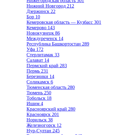
Нижегородская область
301
Нижний Новгород
212
Дзержинск
22
Бор
10
Кемеровская область — Кузбасс
301
Кемерово
143
Новокузнецк
86
Междуреченск
14
Республика Башкортостан
289
Уфа
172
Стерлитамак
33
Салават
14
Пермский край
283
Пермь
231
Березники
14
Соликамск
6
Тюменская область
280
Тюмень
250
Тобольск
18
Ишим
4
Красноярский край
280
Красноярск
201
Норильск
38
Железногорск
12
Нур-Султан
245