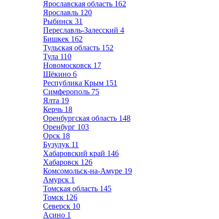
Ярославская область
162
Ярославль
120
Рыбинск
31
Переславль-Залесский
4
Бишкек
162
Тульская область
152
Тула
110
Новомосковск
17
Щёкино
6
Республика Крым
151
Симферополь
75
Ялта
19
Керчь
18
Оренбургская область
148
Оренбург
103
Орск
18
Бузулук
11
Хабаровский край
146
Хабаровск
126
Комсомольск-на-Амуре
19
Амурск
1
Томская область
145
Томск
126
Северск
10
Асино
1