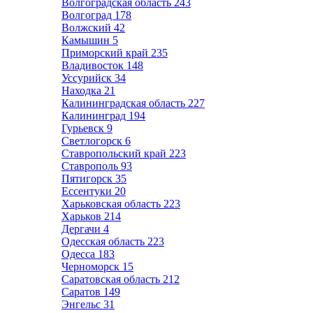
Волгоградская область
243
Волгоград
178
Волжский
42
Камышин
5
Приморский край
235
Владивосток
148
Уссурийск
34
Находка
21
Калининградская область
227
Калининград
194
Гурьевск
9
Светлогорск
6
Ставропольский край
223
Ставрополь
93
Пятигорск
35
Ессентуки
20
Харьковская область
223
Харьков
214
Дергачи
4
Одесская область
223
Одесса
183
Черноморск
15
Саратовская область
212
Саратов
149
Энгельс
31