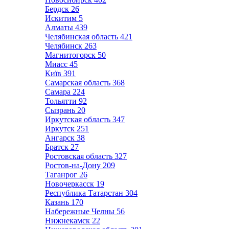
Бердск
26
Искитим
5
Алматы
439
Челябинская область
421
Челябинск
263
Магнитогорск
50
Миасс
45
Київ
391
Самарская область
368
Самара
224
Тольятти
92
Сызрань
20
Иркутская область
347
Иркутск
251
Ангарск
38
Братск
27
Ростовская область
327
Ростов-на-Дону
209
Таганрог
26
Новочеркасск
19
Республика Татарстан
304
Казань
170
Набережные Челны
56
Нижнекамск
22