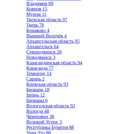
Владимир
69
Ковров
15
Муром
11
Тверская область
97
Тверь
78
Конаково
4
Вышний Волочёк
4
Архангельская область
95
Архангельск
64
Северодвинск
28
Новодвинск
3
Карагандинская область
94
Караганда
77
Темиртау
14
Сарань
2
Киевская область
93
Бровари
18
Ірпінь
12
Бровары
6
Вологодская область
92
Вологда
48
Череповец
38
Великий Устюг
3
Республика Бурятия
88
Улан-Удэ
86