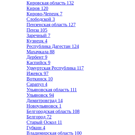
Кировская область
132
Киров
120
Кирово-Чепецк
7
Слободской
3
Пензенская область
127
Пенза
105
Заречный
7
Кузнецк
4
Республика Дагестан
124
Махачкала
88
Дербент
9
Каспийск
9
Удмуртская Республика
117
Ижевск
97
Воткинск
10
Сарапул
4
Ульяновская область
111
Ульяновск
94
Димитровград
14
Новоульяновск
1
Белгородская область
108
Белгород
72
Старый Оскол
11
Губкин
4
Владимирская область
100