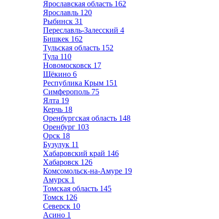
Ярославская область
162
Ярославль
120
Рыбинск
31
Переславль-Залесский
4
Бишкек
162
Тульская область
152
Тула
110
Новомосковск
17
Щёкино
6
Республика Крым
151
Симферополь
75
Ялта
19
Керчь
18
Оренбургская область
148
Оренбург
103
Орск
18
Бузулук
11
Хабаровский край
146
Хабаровск
126
Комсомольск-на-Амуре
19
Амурск
1
Томская область
145
Томск
126
Северск
10
Асино
1