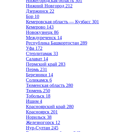
Нижегородская область
301
Нижний Новгород
212
Дзержинск
22
Бор
10
Кемеровская область — Кузбасс
301
Кемерово
143
Новокузнецк
86
Междуреченск
14
Республика Башкортостан
289
Уфа
172
Стерлитамак
33
Салават
14
Пермский край
283
Пермь
231
Березники
14
Соликамск
6
Тюменская область
280
Тюмень
250
Тобольск
18
Ишим
4
Красноярский край
280
Красноярск
201
Норильск
38
Железногорск
12
Нур-Султан
245