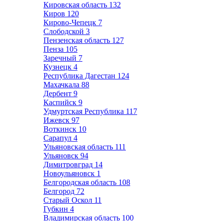
Кировская область
132
Киров
120
Кирово-Чепецк
7
Слободской
3
Пензенская область
127
Пенза
105
Заречный
7
Кузнецк
4
Республика Дагестан
124
Махачкала
88
Дербент
9
Каспийск
9
Удмуртская Республика
117
Ижевск
97
Воткинск
10
Сарапул
4
Ульяновская область
111
Ульяновск
94
Димитровград
14
Новоульяновск
1
Белгородская область
108
Белгород
72
Старый Оскол
11
Губкин
4
Владимирская область
100