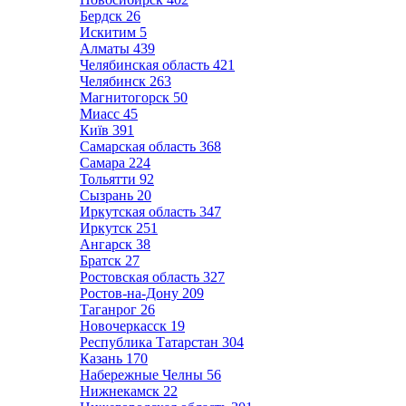
Бердск
26
Искитим
5
Алматы
439
Челябинская область
421
Челябинск
263
Магнитогорск
50
Миасс
45
Київ
391
Самарская область
368
Самара
224
Тольятти
92
Сызрань
20
Иркутская область
347
Иркутск
251
Ангарск
38
Братск
27
Ростовская область
327
Ростов-на-Дону
209
Таганрог
26
Новочеркасск
19
Республика Татарстан
304
Казань
170
Набережные Челны
56
Нижнекамск
22