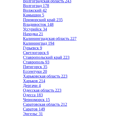
Волгоградская область
243
Волгоград
178
Волжский
42
Камышин
5
Приморский край
235
Владивосток
148
Уссурийск
34
Находка
21
Калининградская область
227
Калининград
194
Гурьевск
9
Светлогорск
6
Ставропольский край
223
Ставрополь
93
Пятигорск
35
Ессентуки
20
Харьковская область
223
Харьков
214
Дергачи
4
Одесская область
223
Одесса
183
Черноморск
15
Саратовская область
212
Саратов
149
Энгельс
31