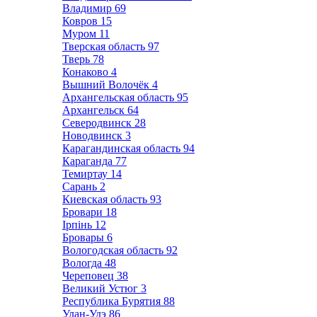
Владимир
69
Ковров
15
Муром
11
Тверская область
97
Тверь
78
Конаково
4
Вышний Волочёк
4
Архангельская область
95
Архангельск
64
Северодвинск
28
Новодвинск
3
Карагандинская область
94
Караганда
77
Темиртау
14
Сарань
2
Киевская область
93
Бровари
18
Ірпінь
12
Бровары
6
Вологодская область
92
Вологда
48
Череповец
38
Великий Устюг
3
Республика Бурятия
88
Улан-Удэ
86