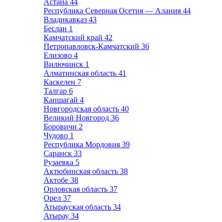
Астана
44
Республика Северная Осетия — Алания
44
Владикавказ
43
Беслан
1
Камчатский край
42
Петропавловск-Камчатский
36
Елизово
4
Вилючинск
1
Алматинская область
41
Каскелен
7
Талгар
6
Капшагай
4
Новгородская область
40
Великий Новгород
36
Боровичи
2
Чудово
1
Республика Мордовия
39
Саранск
33
Рузаевка
5
Актюбинская область
38
Актобе
38
Орловская область
37
Орел
37
Атырауская область
34
Атырау
34