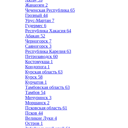
Жанаозен
2
Чеченская Республика
65
Грозный
44
Урус-Мартан
7
Гудермес
6
Республика Хакасия
64
Абакан
52
Черногорск
7
Саяногорск
3
Республика Карелия
63
Петрозаводск
60
Костомукша
1
Кондопога
1
Курская область
63
Курск
58
Курчатов
1
Тамбовская область
63
Тамбов
54
Мичуринск
3
Моршанск
2
Псковская область
61
Псков
44
Великие Луки
4
Остров
1