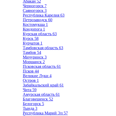
Абакан
52
Черногорск
7
Саяногорск
3
Республика Карелия
63
Петрозаводск
60
Костомукша
1
Кондопога
1
Курская область
63
Курск
58
Курчатов
1
Тамбовская область
63
Тамбов
54
Мичуринск
3
Моршанск
2
Псковская область
61
Псков
44
Великие Луки
4
Остров
1
Забайкальский край
61
Чита
59
Амурская область
61
Благовещенск
52
Белогорск
5
Тында
3
Республика Марий Эл
57