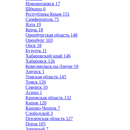
Новомосковск
17
Щёкино
6
Республика Крым
151
Симферополь
75
Ялта
19
Керчь
18
Оренбургская область
148
Оренбург
103
Орск
18
Бузулук
11
Хабаровский край
146
Хабаровск
126
Комсомольск-на-Амуре
19
Амурск
1
Томская область
145
Томск
126
Северск
10
Асино
1
Кировская область
132
Киров
120
Кирово-Чепецк
7
Слободской
3
Пензенская область
127
Пенза
105
Заречный
7