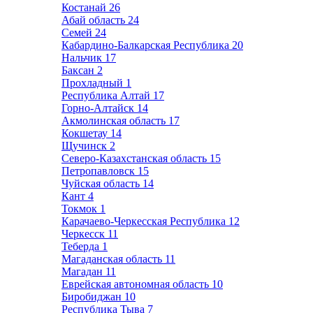
Костанай
26
Абай область
24
Семей
24
Кабардино-Балкарская Республика
20
Нальчик
17
Баксан
2
Прохладный
1
Республика Алтай
17
Горно-Алтайск
14
Акмолинская область
17
Кокшетау
14
Щучинск
2
Северо-Казахстанская область
15
Петропавловск
15
Чуйская область
14
Кант
4
Токмок
1
Карачаево-Черкесская Республика
12
Черкесск
11
Теберда
1
Магаданская область
11
Магадан
11
Еврейская автономная область
10
Биробиджан
10
Республика Тыва
7