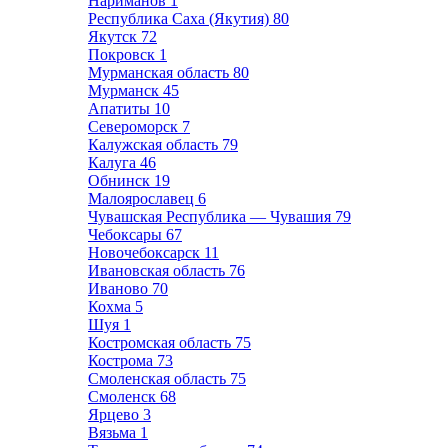
Нариманов
1
Республика Саха (Якутия)
80
Якутск
72
Покровск
1
Мурманская область
80
Мурманск
45
Апатиты
10
Североморск
7
Калужская область
79
Калуга
46
Обнинск
19
Малоярославец
6
Чувашская Республика — Чувашия
79
Чебоксары
67
Новочебоксарск
11
Ивановская область
76
Иваново
70
Кохма
5
Шуя
1
Костромская область
75
Кострома
73
Смоленская область
75
Смоленск
68
Ярцево
3
Вязьма
1