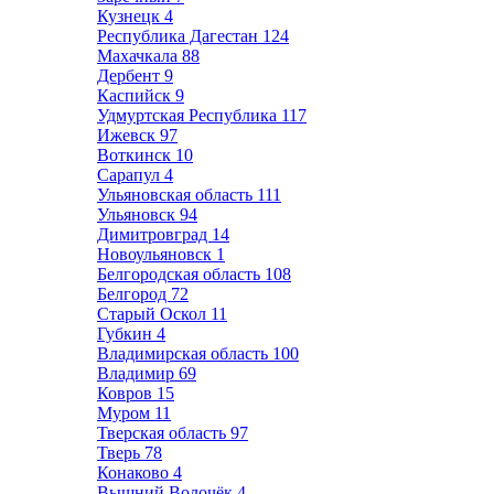
Кузнецк
4
Республика Дагестан
124
Махачкала
88
Дербент
9
Каспийск
9
Удмуртская Республика
117
Ижевск
97
Воткинск
10
Сарапул
4
Ульяновская область
111
Ульяновск
94
Димитровград
14
Новоульяновск
1
Белгородская область
108
Белгород
72
Старый Оскол
11
Губкин
4
Владимирская область
100
Владимир
69
Ковров
15
Муром
11
Тверская область
97
Тверь
78
Конаково
4
Вышний Волочёк
4