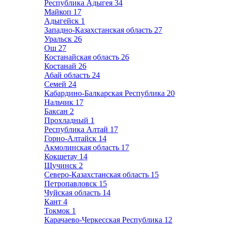
Республика Адыгея
34
Майкоп
17
Адыгейск
1
Западно-Казахстанская область
27
Уральск
26
Ош
27
Костанайская область
26
Костанай
26
Абай область
24
Семей
24
Кабардино-Балкарская Республика
20
Нальчик
17
Баксан
2
Прохладный
1
Республика Алтай
17
Горно-Алтайск
14
Акмолинская область
17
Кокшетау
14
Щучинск
2
Северо-Казахстанская область
15
Петропавловск
15
Чуйская область
14
Кант
4
Токмок
1
Карачаево-Черкесская Республика
12