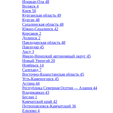
Йошкар-Ола
48
Волжск
4
Киев
50
Курганская область
49
Курган
48
Сахалинская область
48
Южно-Сахалинск
42
Корсаков
2
Долинск
2
Павлодарская область
48
Павлодар
45
Аксу
3
Ямало-Ненецкий автономный округ
45
Новый Уренгой
20
Ноябрьск
14
Салехард
7
Восточно-Казахстанская область
45
Усть-Каменогорск
45
Астана
44
Республика Северная Осетия — Алания
44
Владикавказ
43
Беслан
1
Камчатский край
42
Петропавловск-Камчатский
36
Елизово
4