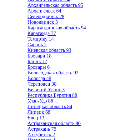
Архангельская область
95
Архангельск
64
Северодвинск
28
Новодвинск
3
Карагандинская область
94
Караганда
77
Темиртау
14
Сарань
2
Киевская область
93
Бровари
18
Ірпінь
12
Бровары
6
Вологодская область
92
Вологда
48
Череповец
38
Великий Устюг
3
Республика Бурятия
88
Улан-Удэ
86
Липецкая область
84
Липецк
68
Елец
13
Астраханская область
80
Астрахань
75
Ахтубинск
2