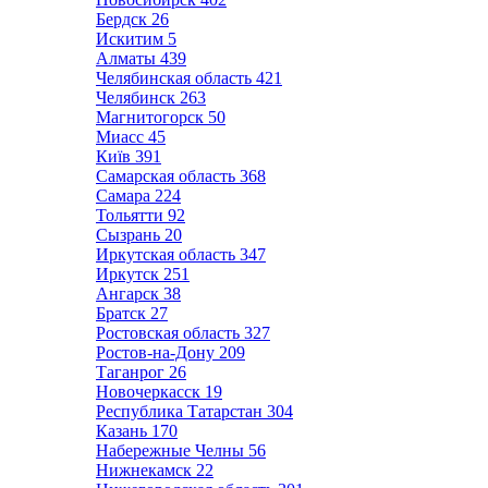
Бердск
26
Искитим
5
Алматы
439
Челябинская область
421
Челябинск
263
Магнитогорск
50
Миасс
45
Київ
391
Самарская область
368
Самара
224
Тольятти
92
Сызрань
20
Иркутская область
347
Иркутск
251
Ангарск
38
Братск
27
Ростовская область
327
Ростов-на-Дону
209
Таганрог
26
Новочеркасск
19
Республика Татарстан
304
Казань
170
Набережные Челны
56
Нижнекамск
22