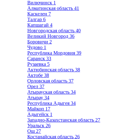
Вилючинск
1
Алматинская область
41
Каскелен
7
Талгар
6
Капшагай
4
Новгородская область
40
Великий Новгород
36
Боровичи
2
Чудово
1
Республика Мордовия
39
Саранск
33
Рузаевка
5
Актюбинская область
38
Актобе
38
Орловская область
37
Орел
37
Атырауская область
34
Атырау
34
Республика Адыгея
34
Майкоп
17
Адыгейск
1
Западно-Казахстанская область
27
Уральск
26
Ош
27
Костанайская область
26