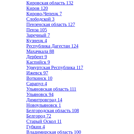
Кировская область
132
Киров
120
Кирово-Чепецк
7
Слободской
3
Пензенская область
127
Пенза
105
Заречный
7
Кузнецк
4
Республика Дагестан
124
Махачкала
88
Дербент
9
Каспийск
9
Удмуртская Республика
117
Ижевск
97
Воткинск
10
Сарапул
4
Ульяновская область
111
Ульяновск
94
Димитровград
14
Новоульяновск
1
Белгородская область
108
Белгород
72
Старый Оскол
11
Губкин
4
Владимирская область
100