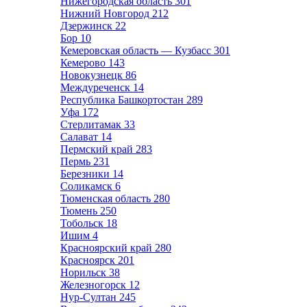
Нижегородская область
301
Нижний Новгород
212
Дзержинск
22
Бор
10
Кемеровская область — Кузбасс
301
Кемерово
143
Новокузнецк
86
Междуреченск
14
Республика Башкортостан
289
Уфа
172
Стерлитамак
33
Салават
14
Пермский край
283
Пермь
231
Березники
14
Соликамск
6
Тюменская область
280
Тюмень
250
Тобольск
18
Ишим
4
Красноярский край
280
Красноярск
201
Норильск
38
Железногорск
12
Нур-Султан
245