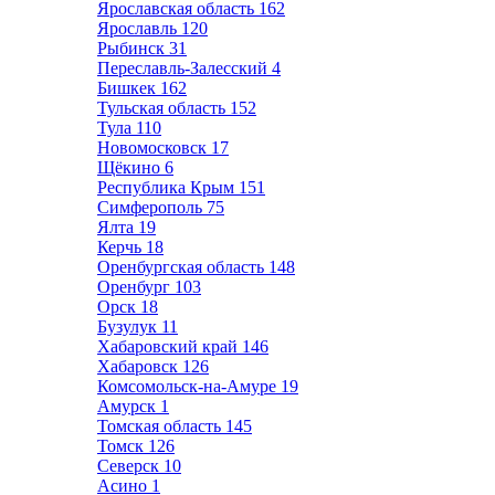
Ярославская область
162
Ярославль
120
Рыбинск
31
Переславль-Залесский
4
Бишкек
162
Тульская область
152
Тула
110
Новомосковск
17
Щёкино
6
Республика Крым
151
Симферополь
75
Ялта
19
Керчь
18
Оренбургская область
148
Оренбург
103
Орск
18
Бузулук
11
Хабаровский край
146
Хабаровск
126
Комсомольск-на-Амуре
19
Амурск
1
Томская область
145
Томск
126
Северск
10
Асино
1