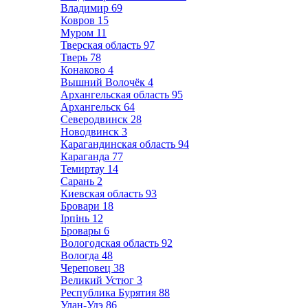
Владимир
69
Ковров
15
Муром
11
Тверская область
97
Тверь
78
Конаково
4
Вышний Волочёк
4
Архангельская область
95
Архангельск
64
Северодвинск
28
Новодвинск
3
Карагандинская область
94
Караганда
77
Темиртау
14
Сарань
2
Киевская область
93
Бровари
18
Ірпінь
12
Бровары
6
Вологодская область
92
Вологда
48
Череповец
38
Великий Устюг
3
Республика Бурятия
88
Улан-Удэ
86