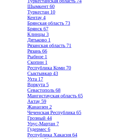
Туркестанская область
74
Шымкент
60
Туркестан
10
Кентау
4
Брянская область
73
Брянск
67
Клинцы
3
Дятьково
1
Рязанская область
71
Рязань
66
Рыбное
1
Скопин
1
Республика Коми
70
Сыктывкар
43
Ухта
17
Воркута
5
Севастополь
68
Мангистауская область
65
Актау
59
Жанаозен
2
Чеченская Республика
65
Грозный
44
Урус-Мартан
7
Гудермес
6
Республика Хакасия
64