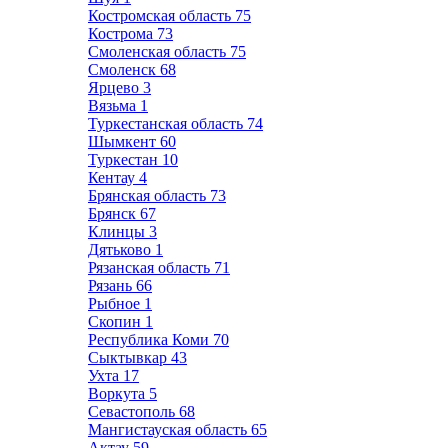
Костромская область
75
Кострома
73
Смоленская область
75
Смоленск
68
Ярцево
3
Вязьма
1
Туркестанская область
74
Шымкент
60
Туркестан
10
Кентау
4
Брянская область
73
Брянск
67
Клинцы
3
Дятьково
1
Рязанская область
71
Рязань
66
Рыбное
1
Скопин
1
Республика Коми
70
Сыктывкар
43
Ухта
17
Воркута
5
Севастополь
68
Мангистауская область
65
Актау
59