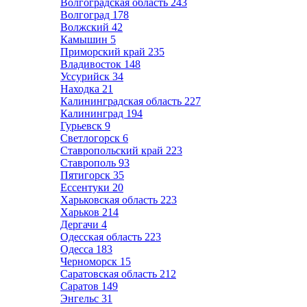
Волгоградская область
243
Волгоград
178
Волжский
42
Камышин
5
Приморский край
235
Владивосток
148
Уссурийск
34
Находка
21
Калининградская область
227
Калининград
194
Гурьевск
9
Светлогорск
6
Ставропольский край
223
Ставрополь
93
Пятигорск
35
Ессентуки
20
Харьковская область
223
Харьков
214
Дергачи
4
Одесская область
223
Одесса
183
Черноморск
15
Саратовская область
212
Саратов
149
Энгельс
31