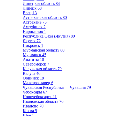
Липецкая область
84
Липецк
68
Елец
13
Астраханская область
80
Астрахань
75
Ахтубинск
2
Нариманов
1
Республика Саха (Якутия)
80
Якутск
72
Покровск
1
Мурманская область
80
Мурманск
45
Апатиты
10
Североморск
7
Калужская область
79
Калуга
46
Обнинск
19
Малоярославец
6
Чувашская Республика — Чувашия
79
Чебоксары
67
Новочебоксарск
11
Ивановская область
76
Иваново
70
Кохма
5
Шуя
1