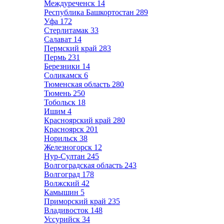
Междуреченск
14
Республика Башкортостан
289
Уфа
172
Стерлитамак
33
Салават
14
Пермский край
283
Пермь
231
Березники
14
Соликамск
6
Тюменская область
280
Тюмень
250
Тобольск
18
Ишим
4
Красноярский край
280
Красноярск
201
Норильск
38
Железногорск
12
Нур-Султан
245
Волгоградская область
243
Волгоград
178
Волжский
42
Камышин
5
Приморский край
235
Владивосток
148
Уссурийск
34