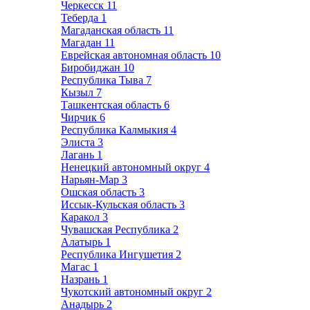
Черкесск
11
Теберда
1
Магаданская область
11
Магадан
11
Еврейская автономная область
10
Биробиджан
10
Республика Тыва
7
Кызыл
7
Ташкентская область
6
Чирчик
6
Республика Калмыкия
4
Элиста
3
Лагань
1
Ненецкий автономный округ
4
Нарьян-Мар
3
Ошская область
3
Иссык-Кульская область
3
Каракол
3
Чувашская Республика
2
Алатырь
1
Республика Ингушетия
2
Магас
1
Назрань
1
Чукотский автономный округ
2
Анадырь
2