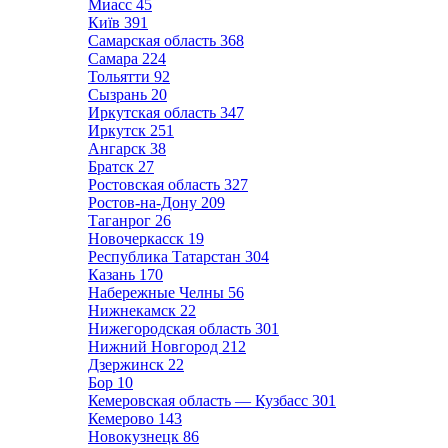
Миасс
45
Київ
391
Самарская область
368
Самара
224
Тольятти
92
Сызрань
20
Иркутская область
347
Иркутск
251
Ангарск
38
Братск
27
Ростовская область
327
Ростов-на-Дону
209
Таганрог
26
Новочеркасск
19
Республика Татарстан
304
Казань
170
Набережные Челны
56
Нижнекамск
22
Нижегородская область
301
Нижний Новгород
212
Дзержинск
22
Бор
10
Кемеровская область — Кузбасс
301
Кемерово
143
Новокузнецк
86