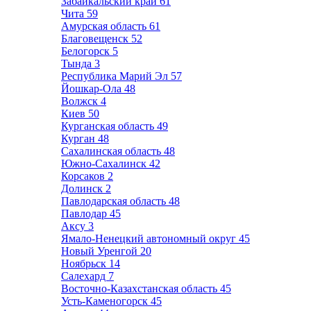
Забайкальский край
61
Чита
59
Амурская область
61
Благовещенск
52
Белогорск
5
Тында
3
Республика Марий Эл
57
Йошкар-Ола
48
Волжск
4
Киев
50
Курганская область
49
Курган
48
Сахалинская область
48
Южно-Сахалинск
42
Корсаков
2
Долинск
2
Павлодарская область
48
Павлодар
45
Аксу
3
Ямало-Ненецкий автономный округ
45
Новый Уренгой
20
Ноябрьск
14
Салехард
7
Восточно-Казахстанская область
45
Усть-Каменогорск
45