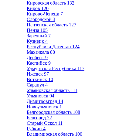
Кировская область
132
Киров
120
Кирово-Чепецк
7
Слободской
3
Пензенская область
127
Пенза
105
Заречный
7
Кузнецк
4
Республика Дагестан
124
Махачкала
88
Дербент
9
Каспийск
9
Удмуртская Республика
117
Ижевск
97
Воткинск
10
Сарапул
4
Ульяновская область
111
Ульяновск
94
Димитровград
14
Новоульяновск
1
Белгородская область
108
Белгород
72
Старый Оскол
11
Губкин
4
Владимирская область
100