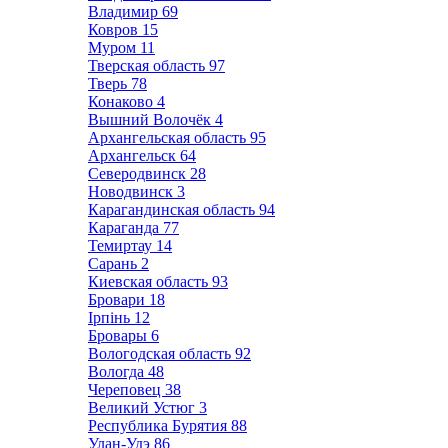
Владимир
69
Ковров
15
Муром
11
Тверская область
97
Тверь
78
Конаково
4
Вышний Волочёк
4
Архангельская область
95
Архангельск
64
Северодвинск
28
Новодвинск
3
Карагандинская область
94
Караганда
77
Темиртау
14
Сарань
2
Киевская область
93
Бровари
18
Ірпінь
12
Бровары
6
Вологодская область
92
Вологда
48
Череповец
38
Великий Устюг
3
Республика Бурятия
88
Улан-Удэ
86