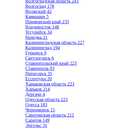
Волгоградская область
243
Волгоград
178
Волжский
42
Камышин
5
Приморский край
235
Владивосток
148
Уссурийск
34
Находка
21
Калининградская область
227
Калининград
194
Гурьевск
9
Светлогорск
6
Ставропольский край
223
Ставрополь
93
Пятигорск
35
Ессентуки
20
Харьковская область
223
Харьков
214
Дергачи
4
Одесская область
223
Одесса
183
Черноморск
15
Саратовская область
212
Саратов
149
Энгельс
31