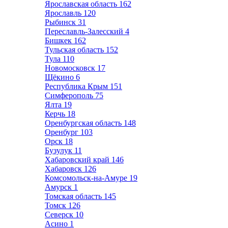
Ярославская область
162
Ярославль
120
Рыбинск
31
Переславль-Залесский
4
Бишкек
162
Тульская область
152
Тула
110
Новомосковск
17
Щёкино
6
Республика Крым
151
Симферополь
75
Ялта
19
Керчь
18
Оренбургская область
148
Оренбург
103
Орск
18
Бузулук
11
Хабаровский край
146
Хабаровск
126
Комсомольск-на-Амуре
19
Амурск
1
Томская область
145
Томск
126
Северск
10
Асино
1