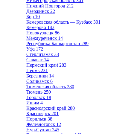
Нижегородская область
301
Нижний Новгород
212
Дзержинск
22
Бор
10
Кемеровская область — Кузбасс
301
Кемерово
143
Новокузнецк
86
Междуреченск
14
Республика Башкортостан
289
Уфа
172
Стерлитамак
33
Салават
14
Пермский край
283
Пермь
231
Березники
14
Соликамск
6
Тюменская область
280
Тюмень
250
Тобольск
18
Ишим
4
Красноярский край
280
Красноярск
201
Норильск
38
Железногорск
12
Нур-Султан
245