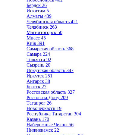
Бердск
26
Искитим
5
Алматы
439
Челябинская область
421
Челябинск
263
Магнитогорск
50
Миасс
45
Київ
391
Самарская область
368
Самара
224
Тольятти
92
Сызрань
20
Иркутская область
347
Иркутск
251
Ангарск
38
Братск
27
Ростовская область
327
Ростов-на-Дону
209
Таганрог
26
Новочеркасск
19
Республика Татарстан
304
Казань
170
Набережные Челны
56
Нижнекамск
22