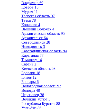
Владимир
69
Ковров
15
Муром
11
Тверская область
97
Тверь
78
Конаково
4
Вышний Волочёк
4
Архангельская область
95
Архангельск
64
Северодвинск
28
Новодвинск
3
Карагандинская область
94
Караганда
77
Темиртау
14
Сарань
2
Киевская область
93
Бровари
18
Ірпінь
12
Бровары
6
Вологодская область
92
Вологда
48
Череповец
38
Великий Устюг
3
Республика Бурятия
88
Улан-Удэ
86