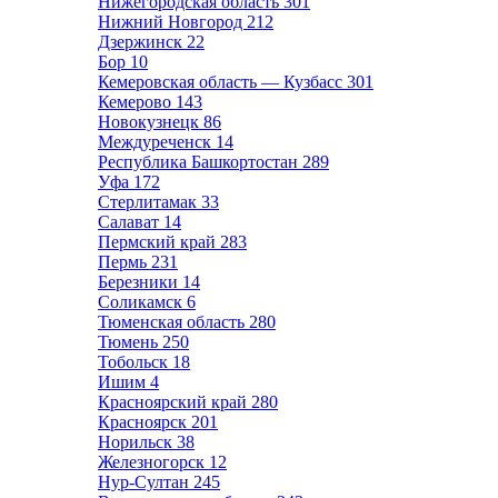
Нижегородская область
301
Нижний Новгород
212
Дзержинск
22
Бор
10
Кемеровская область — Кузбасс
301
Кемерово
143
Новокузнецк
86
Междуреченск
14
Республика Башкортостан
289
Уфа
172
Стерлитамак
33
Салават
14
Пермский край
283
Пермь
231
Березники
14
Соликамск
6
Тюменская область
280
Тюмень
250
Тобольск
18
Ишим
4
Красноярский край
280
Красноярск
201
Норильск
38
Железногорск
12
Нур-Султан
245