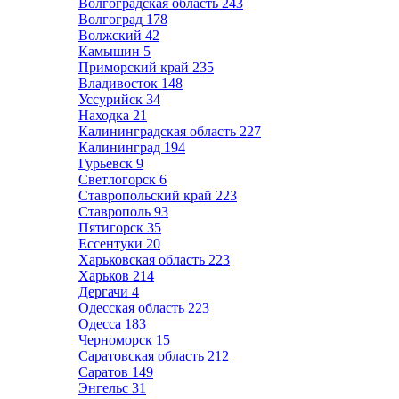
Волгоградская область
243
Волгоград
178
Волжский
42
Камышин
5
Приморский край
235
Владивосток
148
Уссурийск
34
Находка
21
Калининградская область
227
Калининград
194
Гурьевск
9
Светлогорск
6
Ставропольский край
223
Ставрополь
93
Пятигорск
35
Ессентуки
20
Харьковская область
223
Харьков
214
Дергачи
4
Одесская область
223
Одесса
183
Черноморск
15
Саратовская область
212
Саратов
149
Энгельс
31