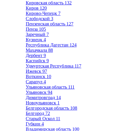
Кировская область
132
Киров
120
Кирово-Чепецк
7
Слободской
3
Пензенская область
127
Пенза
105
Заречный
7
Кузнецк
4
Республика Дагестан
124
Махачкала
88
Дербент
9
Каспийск
9
Удмуртская Республика
117
Ижевск
97
Воткинск
10
Сарапул
4
Ульяновская область
111
Ульяновск
94
Димитровград
14
Новоульяновск
1
Белгородская область
108
Белгород
72
Старый Оскол
11
Губкин
4
Владимирская область
100