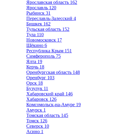
Ярославская область
162
Ярославль
120
Рыбинск
31
Переславль-Залесский
4
Бишкек
162
Тульская область
152
Тула
110
Новомосковск
17
Щёкино
6
Республика Крым
151
Симферополь
75
Ялта
19
Керчь
18
Оренбургская область
148
Оренбург
103
Орск
18
Бузулук
11
Хабаровский край
146
Хабаровск
126
Комсомольск-на-Амуре
19
Амурск
1
Томская область
145
Томск
126
Северск
10
Асино
1