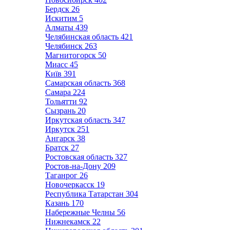
Бердск
26
Искитим
5
Алматы
439
Челябинская область
421
Челябинск
263
Магнитогорск
50
Миасс
45
Київ
391
Самарская область
368
Самара
224
Тольятти
92
Сызрань
20
Иркутская область
347
Иркутск
251
Ангарск
38
Братск
27
Ростовская область
327
Ростов-на-Дону
209
Таганрог
26
Новочеркасск
19
Республика Татарстан
304
Казань
170
Набережные Челны
56
Нижнекамск
22