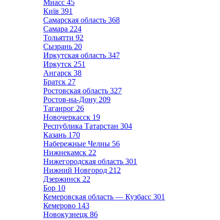
Миасс
45
Київ
391
Самарская область
368
Самара
224
Тольятти
92
Сызрань
20
Иркутская область
347
Иркутск
251
Ангарск
38
Братск
27
Ростовская область
327
Ростов-на-Дону
209
Таганрог
26
Новочеркасск
19
Республика Татарстан
304
Казань
170
Набережные Челны
56
Нижнекамск
22
Нижегородская область
301
Нижний Новгород
212
Дзержинск
22
Бор
10
Кемеровская область — Кузбасс
301
Кемерово
143
Новокузнецк
86