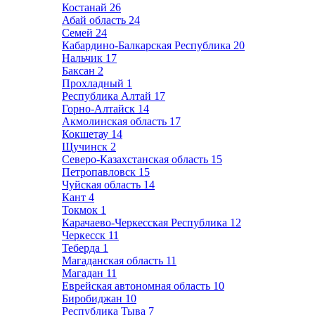
Костанай
26
Абай область
24
Семей
24
Кабардино-Балкарская Республика
20
Нальчик
17
Баксан
2
Прохладный
1
Республика Алтай
17
Горно-Алтайск
14
Акмолинская область
17
Кокшетау
14
Щучинск
2
Северо-Казахстанская область
15
Петропавловск
15
Чуйская область
14
Кант
4
Токмок
1
Карачаево-Черкесская Республика
12
Черкесск
11
Теберда
1
Магаданская область
11
Магадан
11
Еврейская автономная область
10
Биробиджан
10
Республика Тыва
7