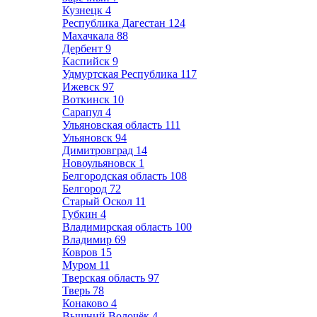
Кузнецк
4
Республика Дагестан
124
Махачкала
88
Дербент
9
Каспийск
9
Удмуртская Республика
117
Ижевск
97
Воткинск
10
Сарапул
4
Ульяновская область
111
Ульяновск
94
Димитровград
14
Новоульяновск
1
Белгородская область
108
Белгород
72
Старый Оскол
11
Губкин
4
Владимирская область
100
Владимир
69
Ковров
15
Муром
11
Тверская область
97
Тверь
78
Конаково
4
Вышний Волочёк
4