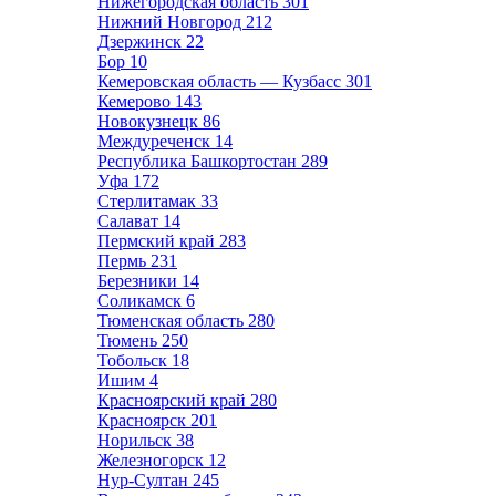
Нижегородская область
301
Нижний Новгород
212
Дзержинск
22
Бор
10
Кемеровская область — Кузбасс
301
Кемерово
143
Новокузнецк
86
Междуреченск
14
Республика Башкортостан
289
Уфа
172
Стерлитамак
33
Салават
14
Пермский край
283
Пермь
231
Березники
14
Соликамск
6
Тюменская область
280
Тюмень
250
Тобольск
18
Ишим
4
Красноярский край
280
Красноярск
201
Норильск
38
Железногорск
12
Нур-Султан
245