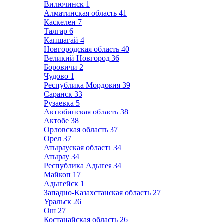
Вилючинск
1
Алматинская область
41
Каскелен
7
Талгар
6
Капшагай
4
Новгородская область
40
Великий Новгород
36
Боровичи
2
Чудово
1
Республика Мордовия
39
Саранск
33
Рузаевка
5
Актюбинская область
38
Актобе
38
Орловская область
37
Орел
37
Атырауская область
34
Атырау
34
Республика Адыгея
34
Майкоп
17
Адыгейск
1
Западно-Казахстанская область
27
Уральск
26
Ош
27
Костанайская область
26