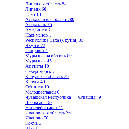
Липецкая область
84
Липецк
68
Елец
13
Астраханская область
80
Астрахань
75
Ахтубинск
2
Нариманов
1
Республика Саха (Якутия)
80
Якутск
72
Покровск
1
Мурманская область
80
Мурманск
45
Апатиты
10
Североморск
7
Калужская область
79
Калуга
46
Обнинск
19
Малоярославец
6
Чувашская Республика — Чувашия
79
Чебоксары
67
Новочебоксарск
11
Ивановская область
76
Иваново
70
Кохма
5
Шуя
1