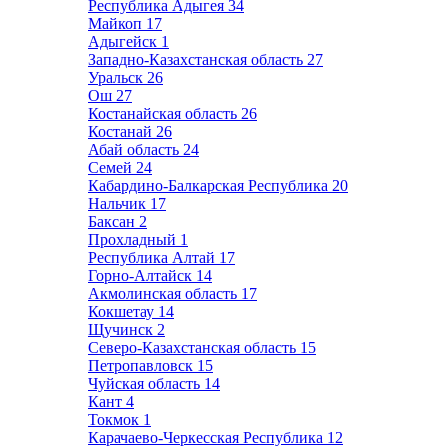
Республика Адыгея
34
Майкоп
17
Адыгейск
1
Западно-Казахстанская область
27
Уральск
26
Ош
27
Костанайская область
26
Костанай
26
Абай область
24
Семей
24
Кабардино-Балкарская Республика
20
Нальчик
17
Баксан
2
Прохладный
1
Республика Алтай
17
Горно-Алтайск
14
Акмолинская область
17
Кокшетау
14
Щучинск
2
Северо-Казахстанская область
15
Петропавловск
15
Чуйская область
14
Кант
4
Токмок
1
Карачаево-Черкесская Республика
12