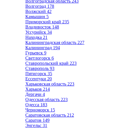
Волгоградская область
243
Волгоград
178
Волжский
42
Камышин
5
Приморский край
235
Владивосток
148
Уссурийск
34
Находка
21
Калининградская область
227
Калининград
194
Гурьевск
9
Светлогорск
6
Ставропольский край
223
Ставрополь
93
Пятигорск
35
Ессентуки
20
Харьковская область
223
Харьков
214
Дергачи
4
Одесская область
223
Одесса
183
Черноморск
15
Саратовская область
212
Саратов
149
Энгельс
31