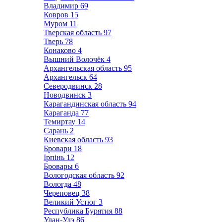
Владимир
69
Ковров
15
Муром
11
Тверская область
97
Тверь
78
Конаково
4
Вышний Волочёк
4
Архангельская область
95
Архангельск
64
Северодвинск
28
Новодвинск
3
Карагандинская область
94
Караганда
77
Темиртау
14
Сарань
2
Киевская область
93
Бровари
18
Ірпінь
12
Бровары
6
Вологодская область
92
Вологда
48
Череповец
38
Великий Устюг
3
Республика Бурятия
88
Улан-Удэ
86