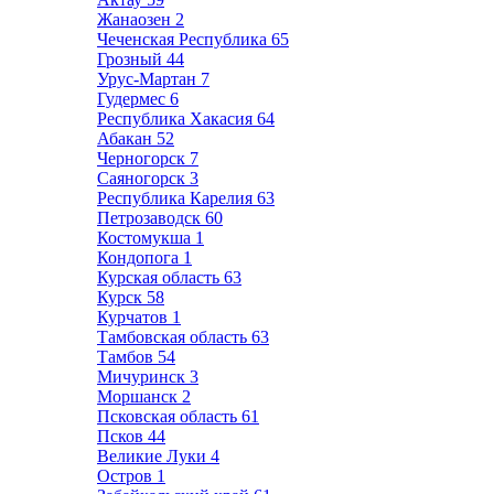
Жанаозен
2
Чеченская Республика
65
Грозный
44
Урус-Мартан
7
Гудермес
6
Республика Хакасия
64
Абакан
52
Черногорск
7
Саяногорск
3
Республика Карелия
63
Петрозаводск
60
Костомукша
1
Кондопога
1
Курская область
63
Курск
58
Курчатов
1
Тамбовская область
63
Тамбов
54
Мичуринск
3
Моршанск
2
Псковская область
61
Псков
44
Великие Луки
4
Остров
1