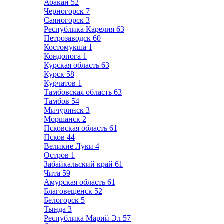
Абакан
52
Черногорск
7
Саяногорск
3
Республика Карелия
63
Петрозаводск
60
Костомукша
1
Кондопога
1
Курская область
63
Курск
58
Курчатов
1
Тамбовская область
63
Тамбов
54
Мичуринск
3
Моршанск
2
Псковская область
61
Псков
44
Великие Луки
4
Остров
1
Забайкальский край
61
Чита
59
Амурская область
61
Благовещенск
52
Белогорск
5
Тында
3
Республика Марий Эл
57