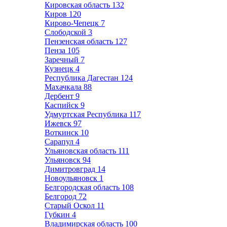
Кировская область
132
Киров
120
Кирово-Чепецк
7
Слободской
3
Пензенская область
127
Пенза
105
Заречный
7
Кузнецк
4
Республика Дагестан
124
Махачкала
88
Дербент
9
Каспийск
9
Удмуртская Республика
117
Ижевск
97
Воткинск
10
Сарапул
4
Ульяновская область
111
Ульяновск
94
Димитровград
14
Новоульяновск
1
Белгородская область
108
Белгород
72
Старый Оскол
11
Губкин
4
Владимирская область
100