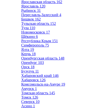
Ярославская область
162
Ярославль
120
Рыбинск
31
Переславль-Залесский
4
Бишкек
162
Тульская область
152
Тула
110
Новомосковск
17
Щёкино
6
Республика Крым
151
Симферополь
75
Ялта
19
Керчь
18
Оренбургская область
148
Оренбург
103
Орск
18
Бузулук
11
Хабаровский край
146
Хабаровск
126
Комсомольск-на-Амуре
19
Амурск
1
Томская область
145
Томск
126
Северск
10
Асино
1