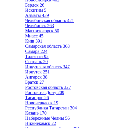
Бердск
26
Искитим
5
Алматы
439
Челябинская область
421
Челябинск
263
Магнитогорск
50
Миасс
45
Київ
391
Самарская область
368
Самара
224
Тольятти
92
Сызрань
20
Иркутская область
347
Иркутск
251
Ангарск
38
Братск
27
Ростовская область
327
Ростов-на-Дону
209
Таганрог
26
Новочеркасск
19
Республика Татарстан
304
Казань
170
Набережные Челны
56
Нижнекамск
22