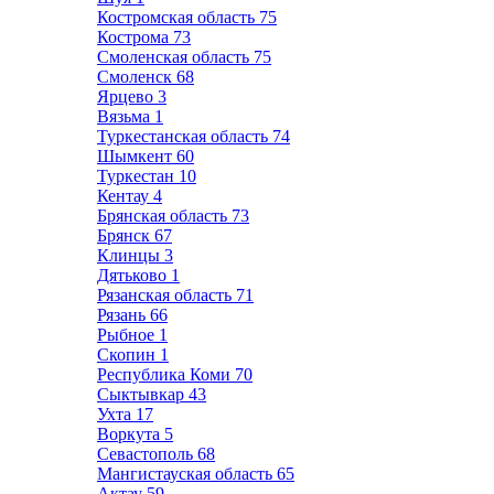
Костромская область
75
Кострома
73
Смоленская область
75
Смоленск
68
Ярцево
3
Вязьма
1
Туркестанская область
74
Шымкент
60
Туркестан
10
Кентау
4
Брянская область
73
Брянск
67
Клинцы
3
Дятьково
1
Рязанская область
71
Рязань
66
Рыбное
1
Скопин
1
Республика Коми
70
Сыктывкар
43
Ухта
17
Воркута
5
Севастополь
68
Мангистауская область
65
Актау
59