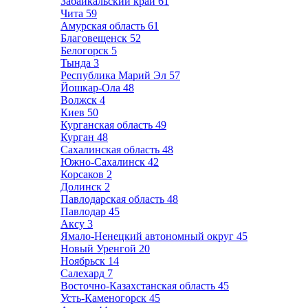
Забайкальский край
61
Чита
59
Амурская область
61
Благовещенск
52
Белогорск
5
Тында
3
Республика Марий Эл
57
Йошкар-Ола
48
Волжск
4
Киев
50
Курганская область
49
Курган
48
Сахалинская область
48
Южно-Сахалинск
42
Корсаков
2
Долинск
2
Павлодарская область
48
Павлодар
45
Аксу
3
Ямало-Ненецкий автономный округ
45
Новый Уренгой
20
Ноябрьск
14
Салехард
7
Восточно-Казахстанская область
45
Усть-Каменогорск
45