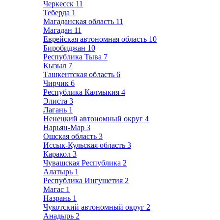
Черкесск
11
Теберда
1
Магаданская область
11
Магадан
11
Еврейская автономная область
10
Биробиджан
10
Республика Тыва
7
Кызыл
7
Ташкентская область
6
Чирчик
6
Республика Калмыкия
4
Элиста
3
Лагань
1
Ненецкий автономный округ
4
Нарьян-Мар
3
Ошская область
3
Иссык-Кульская область
3
Каракол
3
Чувашская Республика
2
Алатырь
1
Республика Ингушетия
2
Магас
1
Назрань
1
Чукотский автономный округ
2
Анадырь
2