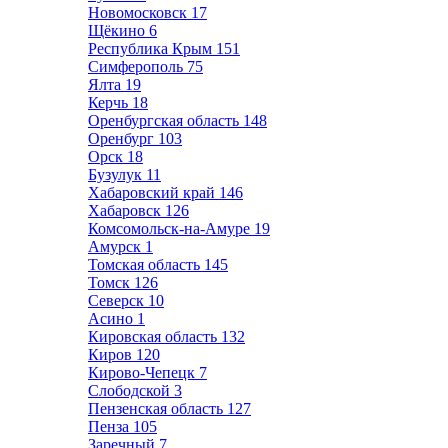
Новомосковск
17
Щёкино
6
Республика Крым
151
Симферополь
75
Ялта
19
Керчь
18
Оренбургская область
148
Оренбург
103
Орск
18
Бузулук
11
Хабаровский край
146
Хабаровск
126
Комсомольск-на-Амуре
19
Амурск
1
Томская область
145
Томск
126
Северск
10
Асино
1
Кировская область
132
Киров
120
Кирово-Чепецк
7
Слободской
3
Пензенская область
127
Пенза
105
Заречный
7