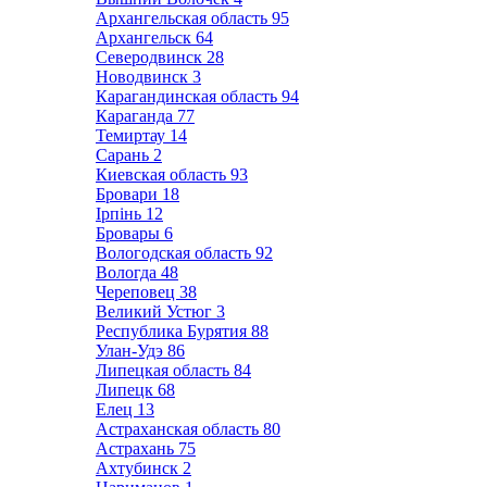
Архангельская область
95
Архангельск
64
Северодвинск
28
Новодвинск
3
Карагандинская область
94
Караганда
77
Темиртау
14
Сарань
2
Киевская область
93
Бровари
18
Ірпінь
12
Бровары
6
Вологодская область
92
Вологда
48
Череповец
38
Великий Устюг
3
Республика Бурятия
88
Улан-Удэ
86
Липецкая область
84
Липецк
68
Елец
13
Астраханская область
80
Астрахань
75
Ахтубинск
2