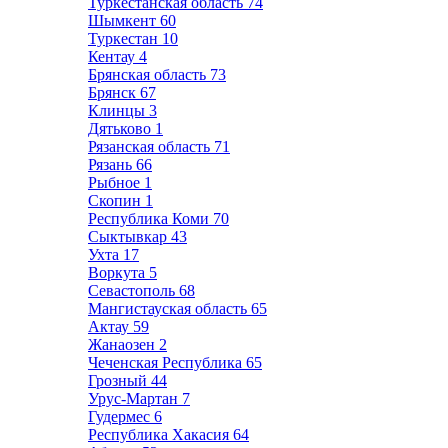
Туркестанская область
74
Шымкент
60
Туркестан
10
Кентау
4
Брянская область
73
Брянск
67
Клинцы
3
Дятьково
1
Рязанская область
71
Рязань
66
Рыбное
1
Скопин
1
Республика Коми
70
Сыктывкар
43
Ухта
17
Воркута
5
Севастополь
68
Мангистауская область
65
Актау
59
Жанаозен
2
Чеченская Республика
65
Грозный
44
Урус-Мартан
7
Гудермес
6
Республика Хакасия
64