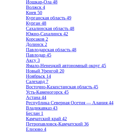
Йошкар-Ола
48
Волжск
4
Киев
50
Курганская область
49
Курган
48
Сахалинская область
48
Южно-Сахалинск
42
Корсаков
2
Долинск
2
Павлодарская область
48
Павлодар
45
Аксу
3
Ямало-Ненецкий автономный округ
45
Новый Уренгой
20
Ноябрьск
14
Салехард
7
Восточно-Казахстанская область
45
Усть-Каменогорск
45
Астана
44
Республика Северная Осетия — Алания
44
Владикавказ
43
Беслан
1
Камчатский край
42
Петропавловск-Камчатский
36
Елизово
4