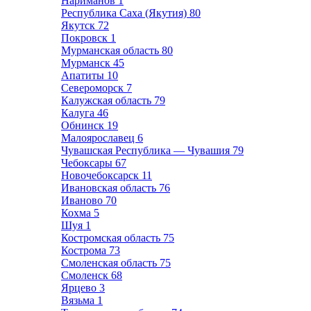
Нариманов
1
Республика Саха (Якутия)
80
Якутск
72
Покровск
1
Мурманская область
80
Мурманск
45
Апатиты
10
Североморск
7
Калужская область
79
Калуга
46
Обнинск
19
Малоярославец
6
Чувашская Республика — Чувашия
79
Чебоксары
67
Новочебоксарск
11
Ивановская область
76
Иваново
70
Кохма
5
Шуя
1
Костромская область
75
Кострома
73
Смоленская область
75
Смоленск
68
Ярцево
3
Вязьма
1