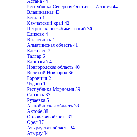
Астана
44
Республика Северная Осетия — Алания
44
Владикавказ
43
Беслан
1
Камчатский край
42
Петропавловск-Камчатский
36
Елизово
4
Вилючинск
1
Алматинская область
41
Каскелен
7
Талгар
6
Капшагай
4
Новгородская область
40
Великий Новгород
36
Боровичи
2
Чудово
1
Республика Мордовия
39
Саранск
33
Рузаевка
5
Актюбинская область
38
Актобе
38
Орловская область
37
Орел
37
Атырауская область
34
Атырау
34