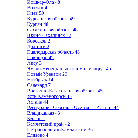
Йошкар-Ола
48
Волжск
4
Киев
50
Курганская область
49
Курган
48
Сахалинская область
48
Южно-Сахалинск
42
Корсаков
2
Долинск
2
Павлодарская область
48
Павлодар
45
Аксу
3
Ямало-Ненецкий автономный округ
45
Новый Уренгой
20
Ноябрьск
14
Салехард
7
Восточно-Казахстанская область
45
Усть-Каменогорск
45
Астана
44
Республика Северная Осетия — Алания
44
Владикавказ
43
Беслан
1
Камчатский край
42
Петропавловск-Камчатский
36
Елизово
4