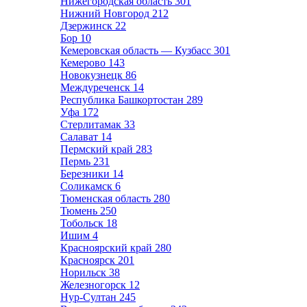
Нижегородская область
301
Нижний Новгород
212
Дзержинск
22
Бор
10
Кемеровская область — Кузбасс
301
Кемерово
143
Новокузнецк
86
Междуреченск
14
Республика Башкортостан
289
Уфа
172
Стерлитамак
33
Салават
14
Пермский край
283
Пермь
231
Березники
14
Соликамск
6
Тюменская область
280
Тюмень
250
Тобольск
18
Ишим
4
Красноярский край
280
Красноярск
201
Норильск
38
Железногорск
12
Нур-Султан
245