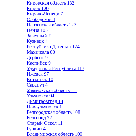
Кировская область
132
Киров
120
Кирово-Чепецк
7
Слободской
3
Пензенская область
127
Пенза
105
Заречный
7
Кузнецк
4
Республика Дагестан
124
Махачкала
88
Дербент
9
Каспийск
9
Удмуртская Республика
117
Ижевск
97
Воткинск
10
Сарапул
4
Ульяновская область
111
Ульяновск
94
Димитровград
14
Новоульяновск
1
Белгородская область
108
Белгород
72
Старый Оскол
11
Губкин
4
Владимирская область
100