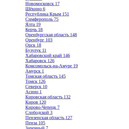
Новомосковск
17
Щёкино
6
Республика Крым
151
Симферополь
75
Ялта
19
Керчь
18
Оренбургская область
148
Оренбург
103
Орск
18
Бузулук
11
Хабаровский край
146
Хабаровск
126
Комсомольск-на-Амуре
19
Амурск
1
Томская область
145
Томск
126
Северск
10
Асино
1
Кировская область
132
Киров
120
Кирово-Чепецк
7
Слободской
3
Пензенская область
127
Пенза
105
Заречный
7