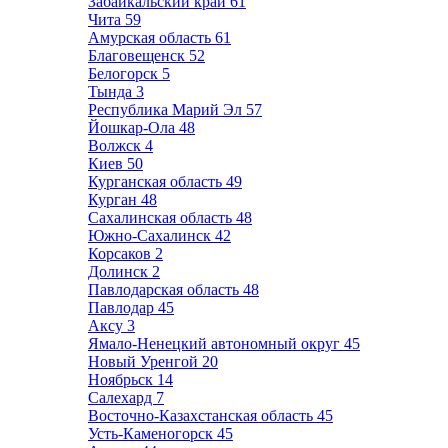
Забайкальский край
61
Чита
59
Амурская область
61
Благовещенск
52
Белогорск
5
Тында
3
Республика Марий Эл
57
Йошкар-Ола
48
Волжск
4
Киев
50
Курганская область
49
Курган
48
Сахалинская область
48
Южно-Сахалинск
42
Корсаков
2
Долинск
2
Павлодарская область
48
Павлодар
45
Аксу
3
Ямало-Ненецкий автономный округ
45
Новый Уренгой
20
Ноябрьск
14
Салехард
7
Восточно-Казахстанская область
45
Усть-Каменогорск
45