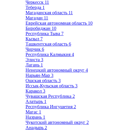
Черкесск
11
Теберда
1
Магаданская область
11
Магадан
11
Еврейская автономная область
10
Биробиджан
10
Республика Тыва
7
Кызыл
7
Ташкентская область
6
Чирчик
6
Республика Калмыкия
4
Элиста
3
Лагань
1
Ненецкий автономный округ
4
Нарьян-Мар
3
Ошская область
3
Иссык-Кульская область
3
Каракол
3
Чувашская Республика
2
Алатырь
1
Республика Ингушетия
2
Магас
1
Назрань
1
Чукотский автономный округ
2
Анадырь
2