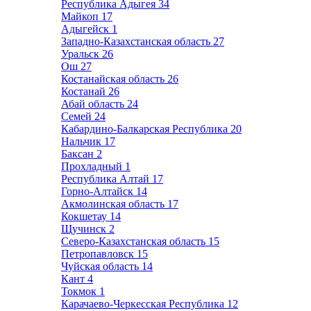
Республика Адыгея
34
Майкоп
17
Адыгейск
1
Западно-Казахстанская область
27
Уральск
26
Ош
27
Костанайская область
26
Костанай
26
Абай область
24
Семей
24
Кабардино-Балкарская Республика
20
Нальчик
17
Баксан
2
Прохладный
1
Республика Алтай
17
Горно-Алтайск
14
Акмолинская область
17
Кокшетау
14
Щучинск
2
Северо-Казахстанская область
15
Петропавловск
15
Чуйская область
14
Кант
4
Токмок
1
Карачаево-Черкесская Республика
12