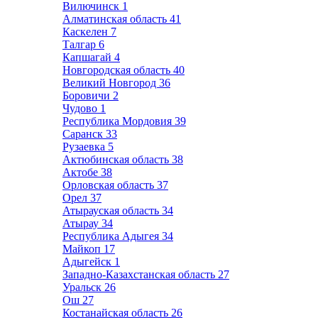
Вилючинск
1
Алматинская область
41
Каскелен
7
Талгар
6
Капшагай
4
Новгородская область
40
Великий Новгород
36
Боровичи
2
Чудово
1
Республика Мордовия
39
Саранск
33
Рузаевка
5
Актюбинская область
38
Актобе
38
Орловская область
37
Орел
37
Атырауская область
34
Атырау
34
Республика Адыгея
34
Майкоп
17
Адыгейск
1
Западно-Казахстанская область
27
Уральск
26
Ош
27
Костанайская область
26