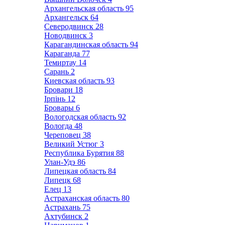
Архангельская область
95
Архангельск
64
Северодвинск
28
Новодвинск
3
Карагандинская область
94
Караганда
77
Темиртау
14
Сарань
2
Киевская область
93
Бровари
18
Ірпінь
12
Бровары
6
Вологодская область
92
Вологда
48
Череповец
38
Великий Устюг
3
Республика Бурятия
88
Улан-Удэ
86
Липецкая область
84
Липецк
68
Елец
13
Астраханская область
80
Астрахань
75
Ахтубинск
2