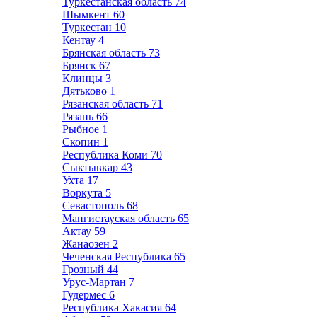
Туркестанская область
74
Шымкент
60
Туркестан
10
Кентау
4
Брянская область
73
Брянск
67
Клинцы
3
Дятьково
1
Рязанская область
71
Рязань
66
Рыбное
1
Скопин
1
Республика Коми
70
Сыктывкар
43
Ухта
17
Воркута
5
Севастополь
68
Мангистауская область
65
Актау
59
Жанаозен
2
Чеченская Республика
65
Грозный
44
Урус-Мартан
7
Гудермес
6
Республика Хакасия
64