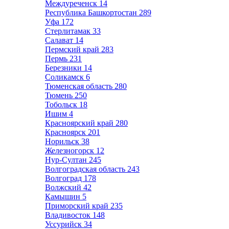
Междуреченск
14
Республика Башкортостан
289
Уфа
172
Стерлитамак
33
Салават
14
Пермский край
283
Пермь
231
Березники
14
Соликамск
6
Тюменская область
280
Тюмень
250
Тобольск
18
Ишим
4
Красноярский край
280
Красноярск
201
Норильск
38
Железногорск
12
Нур-Султан
245
Волгоградская область
243
Волгоград
178
Волжский
42
Камышин
5
Приморский край
235
Владивосток
148
Уссурийск
34