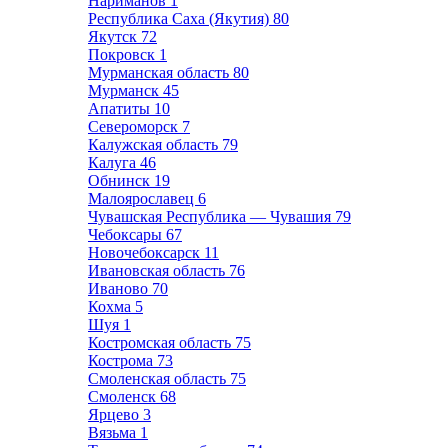
Нариманов
1
Республика Саха (Якутия)
80
Якутск
72
Покровск
1
Мурманская область
80
Мурманск
45
Апатиты
10
Североморск
7
Калужская область
79
Калуга
46
Обнинск
19
Малоярославец
6
Чувашская Республика — Чувашия
79
Чебоксары
67
Новочебоксарск
11
Ивановская область
76
Иваново
70
Кохма
5
Шуя
1
Костромская область
75
Кострома
73
Смоленская область
75
Смоленск
68
Ярцево
3
Вязьма
1