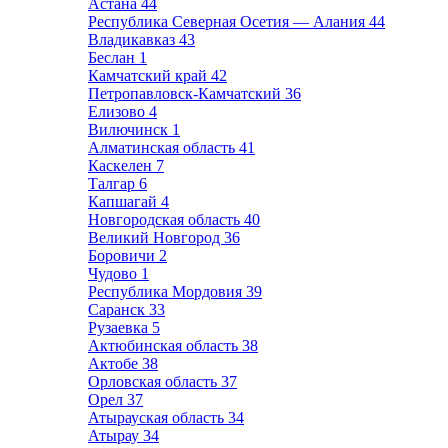
Астана
44
Республика Северная Осетия — Алания
44
Владикавказ
43
Беслан
1
Камчатский край
42
Петропавловск-Камчатский
36
Елизово
4
Вилючинск
1
Алматинская область
41
Каскелен
7
Талгар
6
Капшагай
4
Новгородская область
40
Великий Новгород
36
Боровичи
2
Чудово
1
Республика Мордовия
39
Саранск
33
Рузаевка
5
Актюбинская область
38
Актобе
38
Орловская область
37
Орел
37
Атырауская область
34
Атырау
34