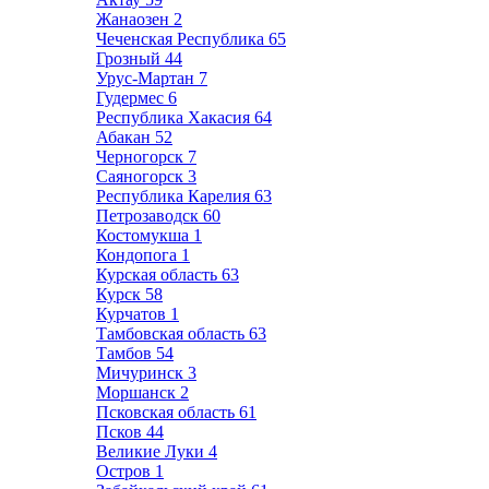
Жанаозен
2
Чеченская Республика
65
Грозный
44
Урус-Мартан
7
Гудермес
6
Республика Хакасия
64
Абакан
52
Черногорск
7
Саяногорск
3
Республика Карелия
63
Петрозаводск
60
Костомукша
1
Кондопога
1
Курская область
63
Курск
58
Курчатов
1
Тамбовская область
63
Тамбов
54
Мичуринск
3
Моршанск
2
Псковская область
61
Псков
44
Великие Луки
4
Остров
1