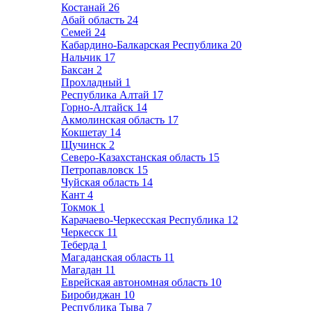
Костанай
26
Абай область
24
Семей
24
Кабардино-Балкарская Республика
20
Нальчик
17
Баксан
2
Прохладный
1
Республика Алтай
17
Горно-Алтайск
14
Акмолинская область
17
Кокшетау
14
Щучинск
2
Северо-Казахстанская область
15
Петропавловск
15
Чуйская область
14
Кант
4
Токмок
1
Карачаево-Черкесская Республика
12
Черкесск
11
Теберда
1
Магаданская область
11
Магадан
11
Еврейская автономная область
10
Биробиджан
10
Республика Тыва
7