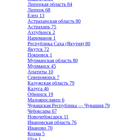
Липецкая область
84
Липецк
68
Елец
13
Астраханская область
80
Астрахань
75
Ахтубинск
2
Нариманов
1
Республика Саха (Якутия)
80
Якутск
72
Покровск
1
Мурманская область
80
Мурманск
45
Апатиты
10
Североморск
7
Калужская область
79
Калуга
46
Обнинск
19
Малоярославец
6
Чувашская Республика — Чувашия
79
Чебоксары
67
Новочебоксарск
11
Ивановская область
76
Иваново
70
Кохма
5
Шуя
1