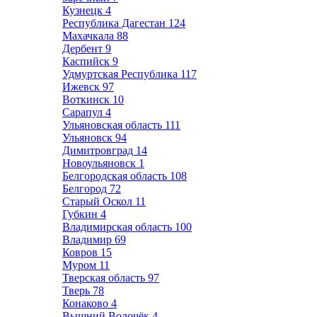
Кузнецк
4
Республика Дагестан
124
Махачкала
88
Дербент
9
Каспийск
9
Удмуртская Республика
117
Ижевск
97
Воткинск
10
Сарапул
4
Ульяновская область
111
Ульяновск
94
Димитровград
14
Новоульяновск
1
Белгородская область
108
Белгород
72
Старый Оскол
11
Губкин
4
Владимирская область
100
Владимир
69
Ковров
15
Муром
11
Тверская область
97
Тверь
78
Конаково
4
Вышний Волочёк
4