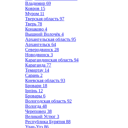
Владимир
69
Ковров
15
Муром
11
Тверская область
97
Тверь
78
Конаково
4
Вышний Волочёк
4
Архангельская область
95
Архангельск
64
Северодвинск
28
Новодвинск
3
Карагандинская область
94
Караганда
77
Темиртау
14
Сарань
2
Киевская область
93
Бровари
18
Ірпінь
12
Бровары
6
Вологодская область
92
Вологда
48
Череповец
38
Великий Устюг
3
Республика Бурятия
88
Улан-Удэ
86