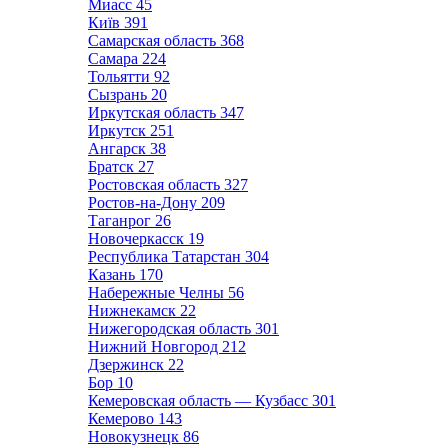
Миасс
45
Київ
391
Самарская область
368
Самара
224
Тольятти
92
Сызрань
20
Иркутская область
347
Иркутск
251
Ангарск
38
Братск
27
Ростовская область
327
Ростов-на-Дону
209
Таганрог
26
Новочеркасск
19
Республика Татарстан
304
Казань
170
Набережные Челны
56
Нижнекамск
22
Нижегородская область
301
Нижний Новгород
212
Дзержинск
22
Бор
10
Кемеровская область — Кузбасс
301
Кемерово
143
Новокузнецк
86