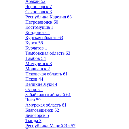
Абакан
52
Черногорск
7
Саяногорск
3
Республика Карелия
63
Петрозаводск
60
Костомукша
1
Кондопога
1
Курская область
63
Курск
58
Курчатов
1
Тамбовская область
63
Тамбов
54
Мичуринск
3
Моршанск
2
Псковская область
61
Псков
44
Великие Луки
4
Остров
1
Забайкальский край
61
Чита
59
Амурская область
61
Благовещенск
52
Белогорск
5
Тында
3
Республика Марий Эл
57