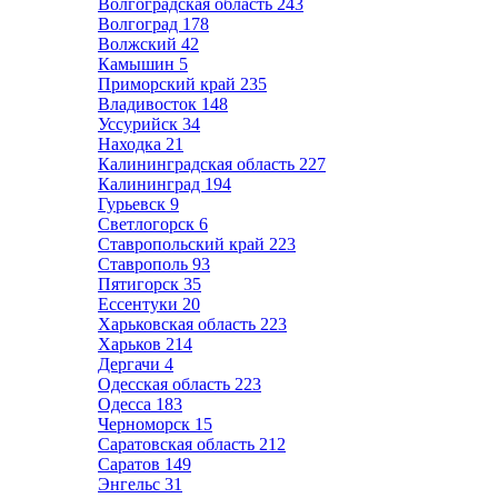
Волгоградская область
243
Волгоград
178
Волжский
42
Камышин
5
Приморский край
235
Владивосток
148
Уссурийск
34
Находка
21
Калининградская область
227
Калининград
194
Гурьевск
9
Светлогорск
6
Ставропольский край
223
Ставрополь
93
Пятигорск
35
Ессентуки
20
Харьковская область
223
Харьков
214
Дергачи
4
Одесская область
223
Одесса
183
Черноморск
15
Саратовская область
212
Саратов
149
Энгельс
31