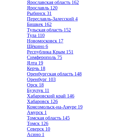
Ярославская область
162
Ярославль
120
Рыбинск
31
Переславль-Залесский
4
Бишкек
162
Тульская область
152
Тула
110
Новомосковск
17
Щёкино
6
Республика Крым
151
Симферополь
75
Ялта
19
Керчь
18
Оренбургская область
148
Оренбург
103
Орск
18
Бузулук
11
Хабаровский край
146
Хабаровск
126
Комсомольск-на-Амуре
19
Амурск
1
Томская область
145
Томск
126
Северск
10
Асино
1