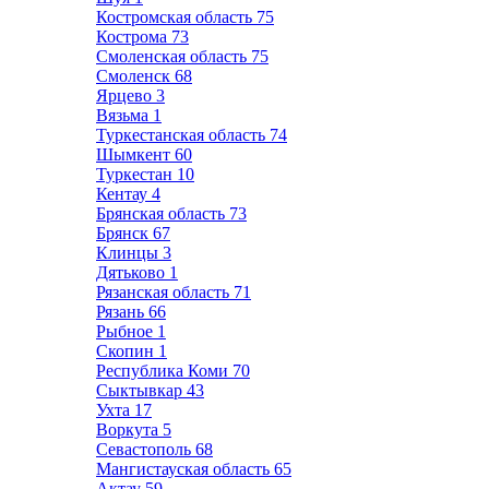
Костромская область
75
Кострома
73
Смоленская область
75
Смоленск
68
Ярцево
3
Вязьма
1
Туркестанская область
74
Шымкент
60
Туркестан
10
Кентау
4
Брянская область
73
Брянск
67
Клинцы
3
Дятьково
1
Рязанская область
71
Рязань
66
Рыбное
1
Скопин
1
Республика Коми
70
Сыктывкар
43
Ухта
17
Воркута
5
Севастополь
68
Мангистауская область
65
Актау
59