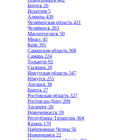
Бердск
26
Искитим
5
Алматы
439
Челябинская область
421
Челябинск
263
Магнитогорск
50
Миасс
45
Київ
391
Самарская область
368
Самара
224
Тольятти
92
Сызрань
20
Иркутская область
347
Иркутск
251
Ангарск
38
Братск
27
Ростовская область
327
Ростов-на-Дону
209
Таганрог
26
Новочеркасск
19
Республика Татарстан
304
Казань
170
Набережные Челны
56
Нижнекамск
22