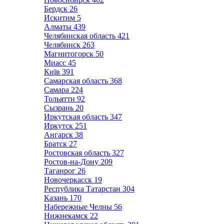
Бердск
26
Искитим
5
Алматы
439
Челябинская область
421
Челябинск
263
Магнитогорск
50
Миасс
45
Київ
391
Самарская область
368
Самара
224
Тольятти
92
Сызрань
20
Иркутская область
347
Иркутск
251
Ангарск
38
Братск
27
Ростовская область
327
Ростов-на-Дону
209
Таганрог
26
Новочеркасск
19
Республика Татарстан
304
Казань
170
Набережные Челны
56
Нижнекамск
22