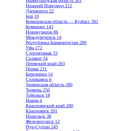
Нижегородская область
301
Нижний Новгород
212
Дзержинск
22
Бор
10
Кемеровская область — Кузбасс
301
Кемерово
143
Новокузнецк
86
Междуреченск
14
Республика Башкортостан
289
Уфа
172
Стерлитамак
33
Салават
14
Пермский край
283
Пермь
231
Березники
14
Соликамск
6
Тюменская область
280
Тюмень
250
Тобольск
18
Ишим
4
Красноярский край
280
Красноярск
201
Норильск
38
Железногорск
12
Нур-Султан
245