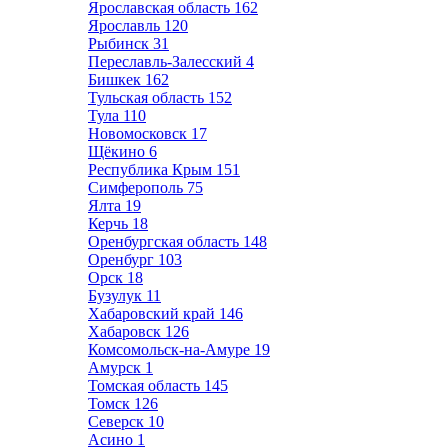
Ярославская область
162
Ярославль
120
Рыбинск
31
Переславль-Залесский
4
Бишкек
162
Тульская область
152
Тула
110
Новомосковск
17
Щёкино
6
Республика Крым
151
Симферополь
75
Ялта
19
Керчь
18
Оренбургская область
148
Оренбург
103
Орск
18
Бузулук
11
Хабаровский край
146
Хабаровск
126
Комсомольск-на-Амуре
19
Амурск
1
Томская область
145
Томск
126
Северск
10
Асино
1