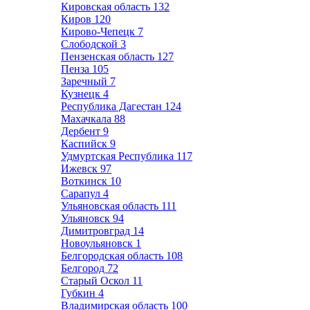
Кировская область
132
Киров
120
Кирово-Чепецк
7
Слободской
3
Пензенская область
127
Пенза
105
Заречный
7
Кузнецк
4
Республика Дагестан
124
Махачкала
88
Дербент
9
Каспийск
9
Удмуртская Республика
117
Ижевск
97
Воткинск
10
Сарапул
4
Ульяновская область
111
Ульяновск
94
Димитровград
14
Новоульяновск
1
Белгородская область
108
Белгород
72
Старый Оскол
11
Губкин
4
Владимирская область
100