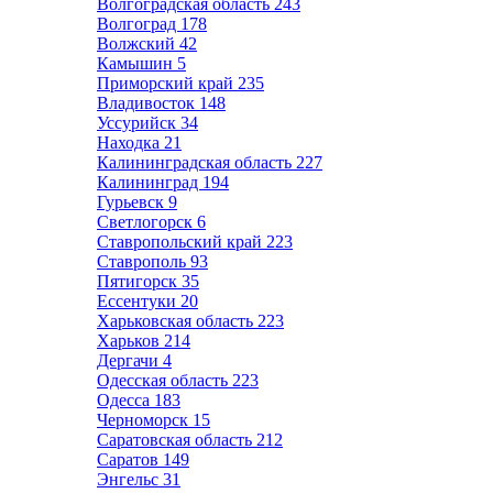
Волгоградская область
243
Волгоград
178
Волжский
42
Камышин
5
Приморский край
235
Владивосток
148
Уссурийск
34
Находка
21
Калининградская область
227
Калининград
194
Гурьевск
9
Светлогорск
6
Ставропольский край
223
Ставрополь
93
Пятигорск
35
Ессентуки
20
Харьковская область
223
Харьков
214
Дергачи
4
Одесская область
223
Одесса
183
Черноморск
15
Саратовская область
212
Саратов
149
Энгельс
31