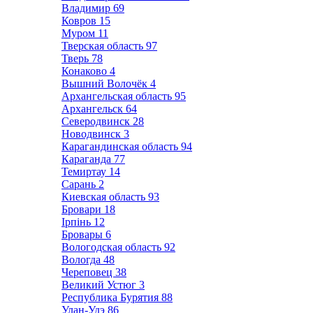
Владимир
69
Ковров
15
Муром
11
Тверская область
97
Тверь
78
Конаково
4
Вышний Волочёк
4
Архангельская область
95
Архангельск
64
Северодвинск
28
Новодвинск
3
Карагандинская область
94
Караганда
77
Темиртау
14
Сарань
2
Киевская область
93
Бровари
18
Ірпінь
12
Бровары
6
Вологодская область
92
Вологда
48
Череповец
38
Великий Устюг
3
Республика Бурятия
88
Улан-Удэ
86