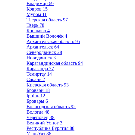
Владимир
69
Ковров
15
Муром
11
Тверская область
97
Тверь
78
Конаково
4
Вышний Волочёк
4
Архангельская область
95
Архангельск
64
Северодвинск
28
Новодвинск
3
Карагандинская область
94
Караганда
77
Темиртау
14
Сарань
2
Киевская область
93
Бровари
18
Ірпінь
12
Бровары
6
Вологодская область
92
Вологда
48
Череповец
38
Великий Устюг
3
Республика Бурятия
88
Улан-Удэ
86