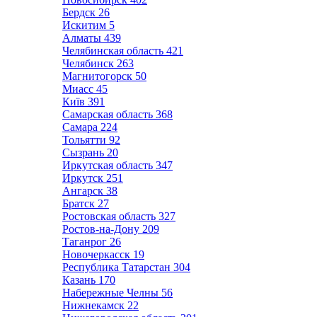
Бердск
26
Искитим
5
Алматы
439
Челябинская область
421
Челябинск
263
Магнитогорск
50
Миасс
45
Київ
391
Самарская область
368
Самара
224
Тольятти
92
Сызрань
20
Иркутская область
347
Иркутск
251
Ангарск
38
Братск
27
Ростовская область
327
Ростов-на-Дону
209
Таганрог
26
Новочеркасск
19
Республика Татарстан
304
Казань
170
Набережные Челны
56
Нижнекамск
22