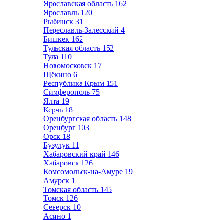
Ярославская область
162
Ярославль
120
Рыбинск
31
Переславль-Залесский
4
Бишкек
162
Тульская область
152
Тула
110
Новомосковск
17
Щёкино
6
Республика Крым
151
Симферополь
75
Ялта
19
Керчь
18
Оренбургская область
148
Оренбург
103
Орск
18
Бузулук
11
Хабаровский край
146
Хабаровск
126
Комсомольск-на-Амуре
19
Амурск
1
Томская область
145
Томск
126
Северск
10
Асино
1