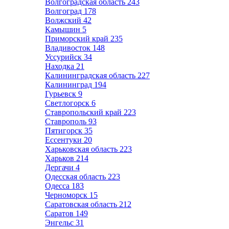
Волгоградская область
243
Волгоград
178
Волжский
42
Камышин
5
Приморский край
235
Владивосток
148
Уссурийск
34
Находка
21
Калининградская область
227
Калининград
194
Гурьевск
9
Светлогорск
6
Ставропольский край
223
Ставрополь
93
Пятигорск
35
Ессентуки
20
Харьковская область
223
Харьков
214
Дергачи
4
Одесская область
223
Одесса
183
Черноморск
15
Саратовская область
212
Саратов
149
Энгельс
31