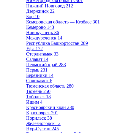
Нижегородская область
301
Нижний Новгород
212
Дзержинск
22
Бор
10
Кемеровская область — Кузбасс
301
Кемерово
143
Новокузнецк
86
Междуреченск
14
Республика Башкортостан
289
Уфа
172
Стерлитамак
33
Салават
14
Пермский край
283
Пермь
231
Березники
14
Соликамск
6
Тюменская область
280
Тюмень
250
Тобольск
18
Ишим
4
Красноярский край
280
Красноярск
201
Норильск
38
Железногорск
12
Нур-Султан
245