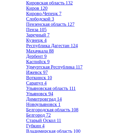
Кировская область
132
Киров
120
Кирово-Чепецк
7
Слободской
3
Пензенская область
127
Пенза
105
Заречный
7
Кузнецк
4
Республика Дагестан
124
Махачкала
88
Дербент
9
Каспийск
9
Удмуртская Республика
117
Ижевск
97
Воткинск
10
Сарапул
4
Ульяновская область
111
Ульяновск
94
Димитровград
14
Новоульяновск
1
Белгородская область
108
Белгород
72
Старый Оскол
11
Губкин
4
Владимирская область
100