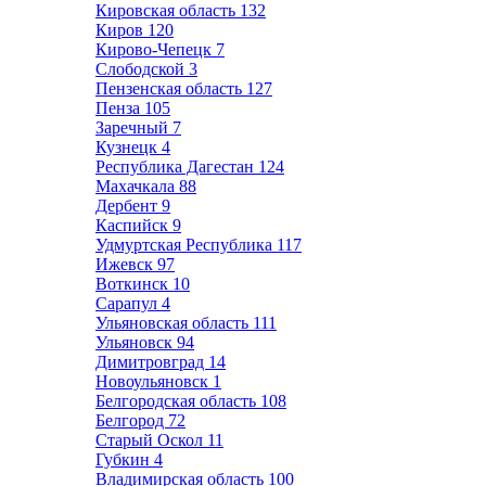
Кировская область
132
Киров
120
Кирово-Чепецк
7
Слободской
3
Пензенская область
127
Пенза
105
Заречный
7
Кузнецк
4
Республика Дагестан
124
Махачкала
88
Дербент
9
Каспийск
9
Удмуртская Республика
117
Ижевск
97
Воткинск
10
Сарапул
4
Ульяновская область
111
Ульяновск
94
Димитровград
14
Новоульяновск
1
Белгородская область
108
Белгород
72
Старый Оскол
11
Губкин
4
Владимирская область
100