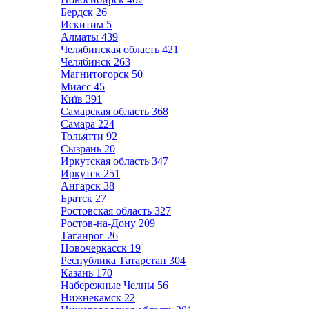
Бердск
26
Искитим
5
Алматы
439
Челябинская область
421
Челябинск
263
Магнитогорск
50
Миасс
45
Київ
391
Самарская область
368
Самара
224
Тольятти
92
Сызрань
20
Иркутская область
347
Иркутск
251
Ангарск
38
Братск
27
Ростовская область
327
Ростов-на-Дону
209
Таганрог
26
Новочеркасск
19
Республика Татарстан
304
Казань
170
Набережные Челны
56
Нижнекамск
22