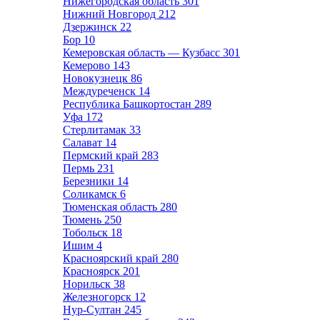
Нижегородская область
301
Нижний Новгород
212
Дзержинск
22
Бор
10
Кемеровская область — Кузбасс
301
Кемерово
143
Новокузнецк
86
Междуреченск
14
Республика Башкортостан
289
Уфа
172
Стерлитамак
33
Салават
14
Пермский край
283
Пермь
231
Березники
14
Соликамск
6
Тюменская область
280
Тюмень
250
Тобольск
18
Ишим
4
Красноярский край
280
Красноярск
201
Норильск
38
Железногорск
12
Нур-Султан
245