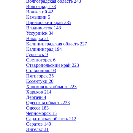
Волгоградская область
243
Волгоград
178
Волжский
42
Камышин
5
Приморский край
235
Владивосток
148
Уссурийск
34
Находка
21
Калининградская область
227
Калининград
194
Гурьевск
9
Светлогорск
6
Ставропольский край
223
Ставрополь
93
Пятигорск
35
Ессентуки
20
Харьковская область
223
Харьков
214
Дергачи
4
Одесская область
223
Одесса
183
Черноморск
15
Саратовская область
212
Саратов
149
Энгельс
31