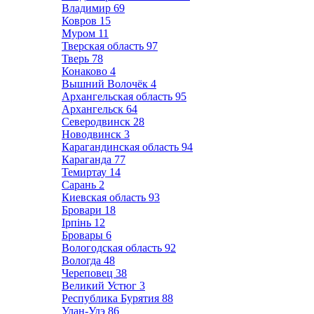
Владимир
69
Ковров
15
Муром
11
Тверская область
97
Тверь
78
Конаково
4
Вышний Волочёк
4
Архангельская область
95
Архангельск
64
Северодвинск
28
Новодвинск
3
Карагандинская область
94
Караганда
77
Темиртау
14
Сарань
2
Киевская область
93
Бровари
18
Ірпінь
12
Бровары
6
Вологодская область
92
Вологда
48
Череповец
38
Великий Устюг
3
Республика Бурятия
88
Улан-Удэ
86