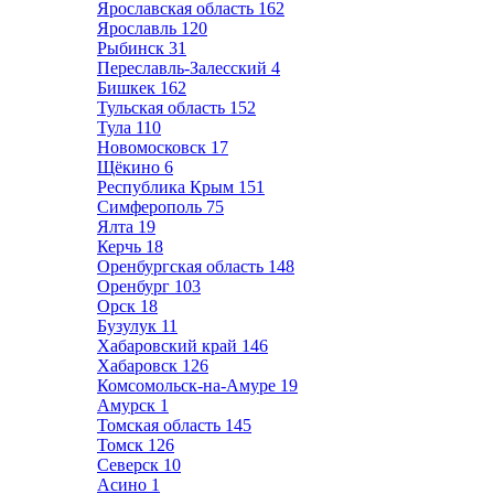
Ярославская область
162
Ярославль
120
Рыбинск
31
Переславль-Залесский
4
Бишкек
162
Тульская область
152
Тула
110
Новомосковск
17
Щёкино
6
Республика Крым
151
Симферополь
75
Ялта
19
Керчь
18
Оренбургская область
148
Оренбург
103
Орск
18
Бузулук
11
Хабаровский край
146
Хабаровск
126
Комсомольск-на-Амуре
19
Амурск
1
Томская область
145
Томск
126
Северск
10
Асино
1