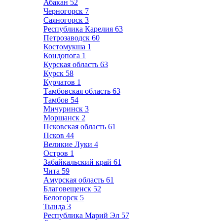
Абакан
52
Черногорск
7
Саяногорск
3
Республика Карелия
63
Петрозаводск
60
Костомукша
1
Кондопога
1
Курская область
63
Курск
58
Курчатов
1
Тамбовская область
63
Тамбов
54
Мичуринск
3
Моршанск
2
Псковская область
61
Псков
44
Великие Луки
4
Остров
1
Забайкальский край
61
Чита
59
Амурская область
61
Благовещенск
52
Белогорск
5
Тында
3
Республика Марий Эл
57