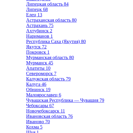
Липецкая область
84
Липецк
68
Елец
13
Астраханская область
80
Астрахань
75
Ахтубинск
2
Нариманов
1
Республика Саха (Якутия)
80
Якутск
72
Покровск
1
Мурманская область
80
Мурманск
45
Апатиты
10
Североморск
7
Калужская область
79
Калуга
46
Обнинск
19
Малоярославец
6
Чувашская Республика — Чувашия
79
Чебоксары
67
Новочебоксарск
11
Ивановская область
76
Иваново
70
Кохма
5
Шуя
1