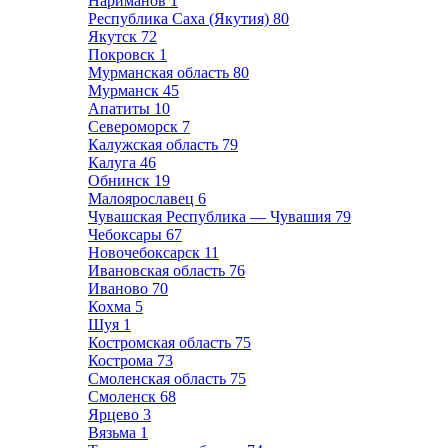
Нариманов
1
Республика Саха (Якутия)
80
Якутск
72
Покровск
1
Мурманская область
80
Мурманск
45
Апатиты
10
Североморск
7
Калужская область
79
Калуга
46
Обнинск
19
Малоярославец
6
Чувашская Республика — Чувашия
79
Чебоксары
67
Новочебоксарск
11
Ивановская область
76
Иваново
70
Кохма
5
Шуя
1
Костромская область
75
Кострома
73
Смоленская область
75
Смоленск
68
Ярцево
3
Вязьма
1