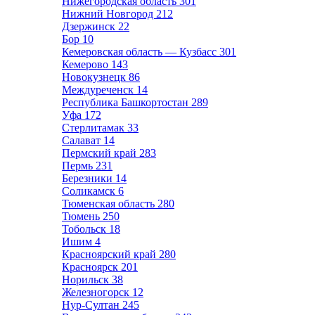
Нижегородская область
301
Нижний Новгород
212
Дзержинск
22
Бор
10
Кемеровская область — Кузбасс
301
Кемерово
143
Новокузнецк
86
Междуреченск
14
Республика Башкортостан
289
Уфа
172
Стерлитамак
33
Салават
14
Пермский край
283
Пермь
231
Березники
14
Соликамск
6
Тюменская область
280
Тюмень
250
Тобольск
18
Ишим
4
Красноярский край
280
Красноярск
201
Норильск
38
Железногорск
12
Нур-Султан
245