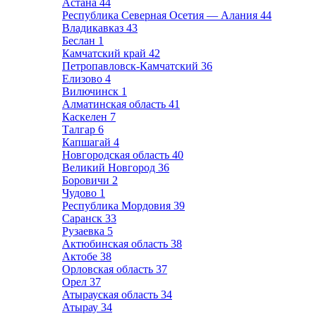
Астана
44
Республика Северная Осетия — Алания
44
Владикавказ
43
Беслан
1
Камчатский край
42
Петропавловск-Камчатский
36
Елизово
4
Вилючинск
1
Алматинская область
41
Каскелен
7
Талгар
6
Капшагай
4
Новгородская область
40
Великий Новгород
36
Боровичи
2
Чудово
1
Республика Мордовия
39
Саранск
33
Рузаевка
5
Актюбинская область
38
Актобе
38
Орловская область
37
Орел
37
Атырауская область
34
Атырау
34