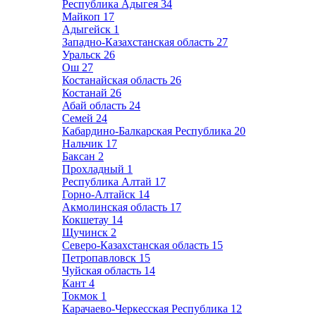
Республика Адыгея
34
Майкоп
17
Адыгейск
1
Западно-Казахстанская область
27
Уральск
26
Ош
27
Костанайская область
26
Костанай
26
Абай область
24
Семей
24
Кабардино-Балкарская Республика
20
Нальчик
17
Баксан
2
Прохладный
1
Республика Алтай
17
Горно-Алтайск
14
Акмолинская область
17
Кокшетау
14
Щучинск
2
Северо-Казахстанская область
15
Петропавловск
15
Чуйская область
14
Кант
4
Токмок
1
Карачаево-Черкесская Республика
12