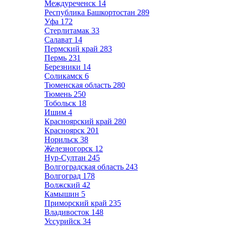
Междуреченск
14
Республика Башкортостан
289
Уфа
172
Стерлитамак
33
Салават
14
Пермский край
283
Пермь
231
Березники
14
Соликамск
6
Тюменская область
280
Тюмень
250
Тобольск
18
Ишим
4
Красноярский край
280
Красноярск
201
Норильск
38
Железногорск
12
Нур-Султан
245
Волгоградская область
243
Волгоград
178
Волжский
42
Камышин
5
Приморский край
235
Владивосток
148
Уссурийск
34