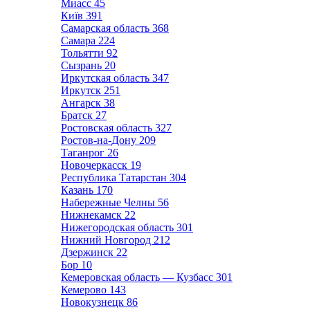
Миасс
45
Київ
391
Самарская область
368
Самара
224
Тольятти
92
Сызрань
20
Иркутская область
347
Иркутск
251
Ангарск
38
Братск
27
Ростовская область
327
Ростов-на-Дону
209
Таганрог
26
Новочеркасск
19
Республика Татарстан
304
Казань
170
Набережные Челны
56
Нижнекамск
22
Нижегородская область
301
Нижний Новгород
212
Дзержинск
22
Бор
10
Кемеровская область — Кузбасс
301
Кемерово
143
Новокузнецк
86