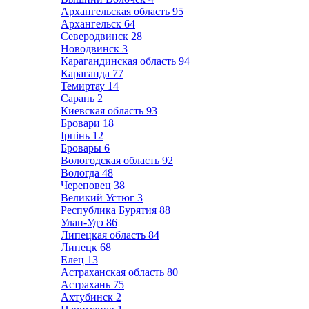
Архангельская область
95
Архангельск
64
Северодвинск
28
Новодвинск
3
Карагандинская область
94
Караганда
77
Темиртау
14
Сарань
2
Киевская область
93
Бровари
18
Ірпінь
12
Бровары
6
Вологодская область
92
Вологда
48
Череповец
38
Великий Устюг
3
Республика Бурятия
88
Улан-Удэ
86
Липецкая область
84
Липецк
68
Елец
13
Астраханская область
80
Астрахань
75
Ахтубинск
2