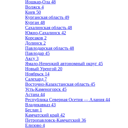
Йошкар-Ола
48
Волжск
4
Киев
50
Курганская область
49
Курган
48
Сахалинская область
48
Южно-Сахалинск
42
Корсаков
2
Долинск
2
Павлодарская область
48
Павлодар
45
Аксу
3
Ямало-Ненецкий автономный округ
45
Новый Уренгой
20
Ноябрьск
14
Салехард
7
Восточно-Казахстанская область
45
Усть-Каменогорск
45
Астана
44
Республика Северная Осетия — Алания
44
Владикавказ
43
Беслан
1
Камчатский край
42
Петропавловск-Камчатский
36
Елизово
4