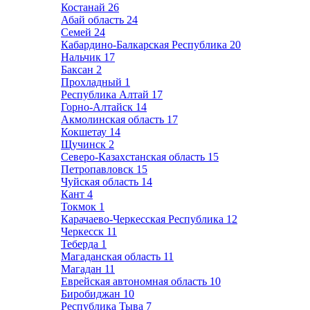
Костанай
26
Абай область
24
Семей
24
Кабардино-Балкарская Республика
20
Нальчик
17
Баксан
2
Прохладный
1
Республика Алтай
17
Горно-Алтайск
14
Акмолинская область
17
Кокшетау
14
Щучинск
2
Северо-Казахстанская область
15
Петропавловск
15
Чуйская область
14
Кант
4
Токмок
1
Карачаево-Черкесская Республика
12
Черкесск
11
Теберда
1
Магаданская область
11
Магадан
11
Еврейская автономная область
10
Биробиджан
10
Республика Тыва
7