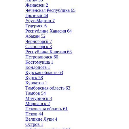
Жанаозен
2
Чеченская Республика
65
Грозный
44
Урус-Мартан
7
Гудермес
6
Республика Хакасия
64
Абакан
52
Черногорск
7
Саяногорск
3
Республика Карелия
63
Петрозаводск
60
Костомукша
1
Кондопога
1
Курская область
63
Курск
58
Курчатов
1
Тамбовская область
63
Тамбов
54
Мичуринск
3
Моршанск
2
Псковская область
61
Псков
44
Великие Луки
4
Остров
1