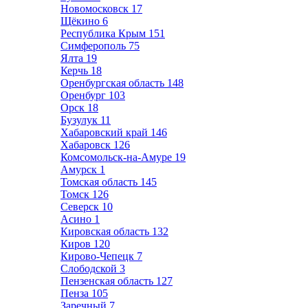
Новомосковск
17
Щёкино
6
Республика Крым
151
Симферополь
75
Ялта
19
Керчь
18
Оренбургская область
148
Оренбург
103
Орск
18
Бузулук
11
Хабаровский край
146
Хабаровск
126
Комсомольск-на-Амуре
19
Амурск
1
Томская область
145
Томск
126
Северск
10
Асино
1
Кировская область
132
Киров
120
Кирово-Чепецк
7
Слободской
3
Пензенская область
127
Пенза
105
Заречный
7