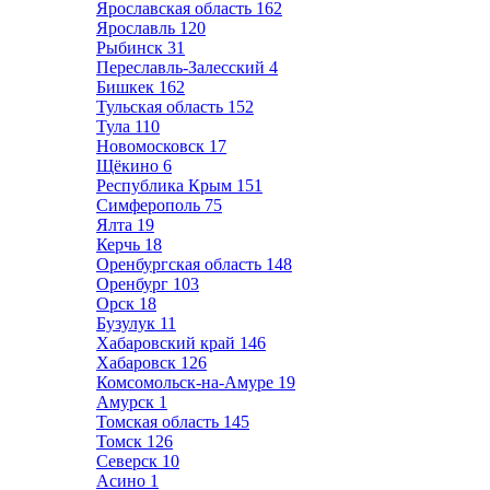
Ярославская область
162
Ярославль
120
Рыбинск
31
Переславль-Залесский
4
Бишкек
162
Тульская область
152
Тула
110
Новомосковск
17
Щёкино
6
Республика Крым
151
Симферополь
75
Ялта
19
Керчь
18
Оренбургская область
148
Оренбург
103
Орск
18
Бузулук
11
Хабаровский край
146
Хабаровск
126
Комсомольск-на-Амуре
19
Амурск
1
Томская область
145
Томск
126
Северск
10
Асино
1