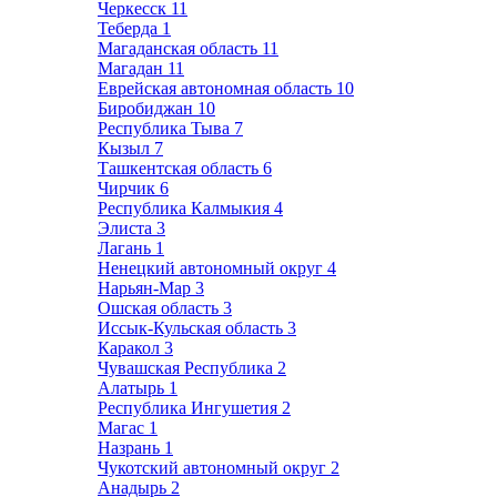
Черкесск
11
Теберда
1
Магаданская область
11
Магадан
11
Еврейская автономная область
10
Биробиджан
10
Республика Тыва
7
Кызыл
7
Ташкентская область
6
Чирчик
6
Республика Калмыкия
4
Элиста
3
Лагань
1
Ненецкий автономный округ
4
Нарьян-Мар
3
Ошская область
3
Иссык-Кульская область
3
Каракол
3
Чувашская Республика
2
Алатырь
1
Республика Ингушетия
2
Магас
1
Назрань
1
Чукотский автономный округ
2
Анадырь
2