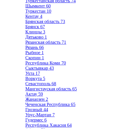
Туркестанская область
74
Шымкент
60
Туркестан
10
Кентау
4
Брянская область
73
Брянск
67
Клинцы
3
Дятьково
1
Рязанская область
71
Рязань
66
Рыбное
1
Скопин
1
Республика Коми
70
Сыктывкар
43
Ухта
17
Воркута
5
Севастополь
68
Мангистауская область
65
Актау
59
Жанаозен
2
Чеченская Республика
65
Грозный
44
Урус-Мартан
7
Гудермес
6
Республика Хакасия
64