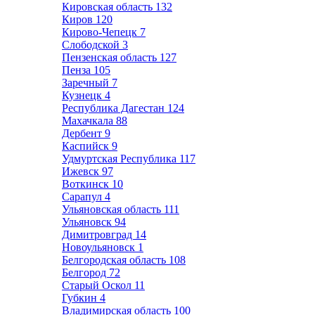
Кировская область
132
Киров
120
Кирово-Чепецк
7
Слободской
3
Пензенская область
127
Пенза
105
Заречный
7
Кузнецк
4
Республика Дагестан
124
Махачкала
88
Дербент
9
Каспийск
9
Удмуртская Республика
117
Ижевск
97
Воткинск
10
Сарапул
4
Ульяновская область
111
Ульяновск
94
Димитровград
14
Новоульяновск
1
Белгородская область
108
Белгород
72
Старый Оскол
11
Губкин
4
Владимирская область
100