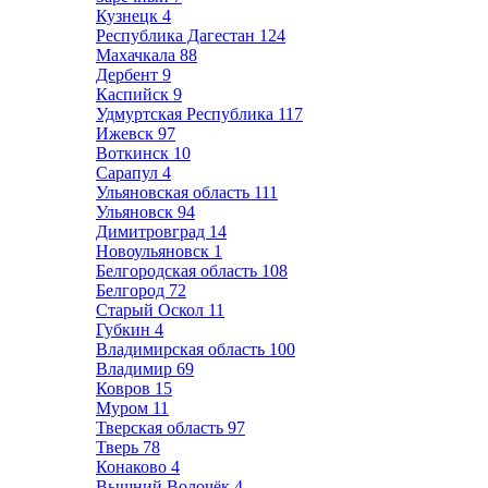
Кузнецк
4
Республика Дагестан
124
Махачкала
88
Дербент
9
Каспийск
9
Удмуртская Республика
117
Ижевск
97
Воткинск
10
Сарапул
4
Ульяновская область
111
Ульяновск
94
Димитровград
14
Новоульяновск
1
Белгородская область
108
Белгород
72
Старый Оскол
11
Губкин
4
Владимирская область
100
Владимир
69
Ковров
15
Муром
11
Тверская область
97
Тверь
78
Конаково
4
Вышний Волочёк
4