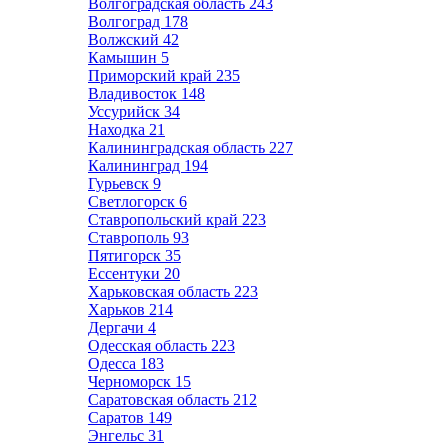
Волгоградская область
243
Волгоград
178
Волжский
42
Камышин
5
Приморский край
235
Владивосток
148
Уссурийск
34
Находка
21
Калининградская область
227
Калининград
194
Гурьевск
9
Светлогорск
6
Ставропольский край
223
Ставрополь
93
Пятигорск
35
Ессентуки
20
Харьковская область
223
Харьков
214
Дергачи
4
Одесская область
223
Одесса
183
Черноморск
15
Саратовская область
212
Саратов
149
Энгельс
31