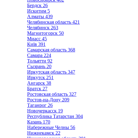
Бердск
26
Искитим
5
Алматы
439
Челябинская область
421
Челябинск
263
Магнитогорск
50
Миасс
45
Київ
391
Самарская область
368
Самара
224
Тольятти
92
Сызрань
20
Иркутская область
347
Иркутск
251
Ангарск
38
Братск
27
Ростовская область
327
Ростов-на-Дону
209
Таганрог
26
Новочеркасск
19
Республика Татарстан
304
Казань
170
Набережные Челны
56
Нижнекамск
22