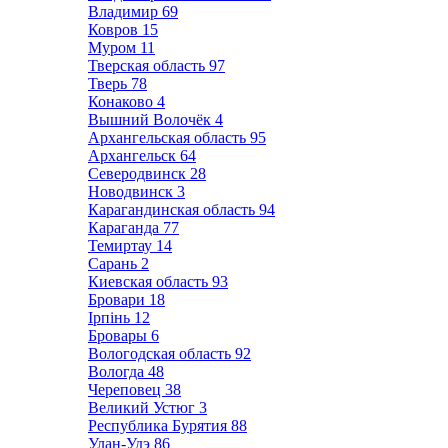
Владимир
69
Ковров
15
Муром
11
Тверская область
97
Тверь
78
Конаково
4
Вышний Волочёк
4
Архангельская область
95
Архангельск
64
Северодвинск
28
Новодвинск
3
Карагандинская область
94
Караганда
77
Темиртау
14
Сарань
2
Киевская область
93
Бровари
18
Ірпінь
12
Бровары
6
Вологодская область
92
Вологда
48
Череповец
38
Великий Устюг
3
Республика Бурятия
88
Улан-Удэ
86