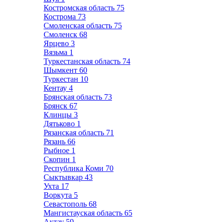
Костромская область
75
Кострома
73
Смоленская область
75
Смоленск
68
Ярцево
3
Вязьма
1
Туркестанская область
74
Шымкент
60
Туркестан
10
Кентау
4
Брянская область
73
Брянск
67
Клинцы
3
Дятьково
1
Рязанская область
71
Рязань
66
Рыбное
1
Скопин
1
Республика Коми
70
Сыктывкар
43
Ухта
17
Воркута
5
Севастополь
68
Мангистауская область
65
Актау
59