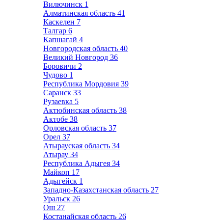
Вилючинск
1
Алматинская область
41
Каскелен
7
Талгар
6
Капшагай
4
Новгородская область
40
Великий Новгород
36
Боровичи
2
Чудово
1
Республика Мордовия
39
Саранск
33
Рузаевка
5
Актюбинская область
38
Актобе
38
Орловская область
37
Орел
37
Атырауская область
34
Атырау
34
Республика Адыгея
34
Майкоп
17
Адыгейск
1
Западно-Казахстанская область
27
Уральск
26
Ош
27
Костанайская область
26