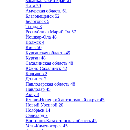
Забайкальский край
61
Чита
59
Амурская область
61
Благовещенск
52
Белогорск
5
Тында
3
Республика Марий Эл
57
Йошкар-Ола
48
Волжск
4
Киев
50
Курганская область
49
Курган
48
Сахалинская область
48
Южно-Сахалинск
42
Корсаков
2
Долинск
2
Павлодарская область
48
Павлодар
45
Аксу
3
Ямало-Ненецкий автономный округ
45
Новый Уренгой
20
Ноябрьск
14
Салехард
7
Восточно-Казахстанская область
45
Усть-Каменогорск
45