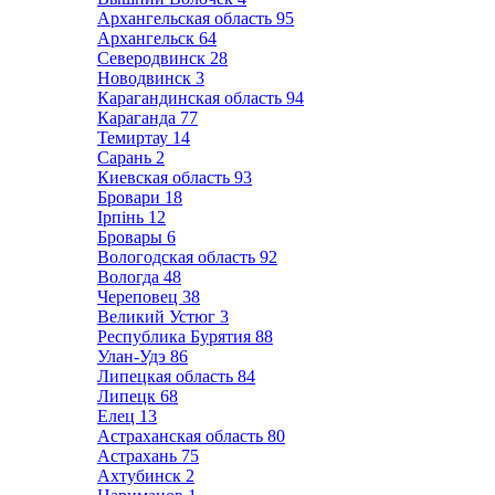
Архангельская область
95
Архангельск
64
Северодвинск
28
Новодвинск
3
Карагандинская область
94
Караганда
77
Темиртау
14
Сарань
2
Киевская область
93
Бровари
18
Ірпінь
12
Бровары
6
Вологодская область
92
Вологда
48
Череповец
38
Великий Устюг
3
Республика Бурятия
88
Улан-Удэ
86
Липецкая область
84
Липецк
68
Елец
13
Астраханская область
80
Астрахань
75
Ахтубинск
2