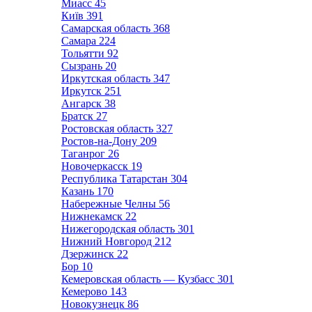
Миасс
45
Київ
391
Самарская область
368
Самара
224
Тольятти
92
Сызрань
20
Иркутская область
347
Иркутск
251
Ангарск
38
Братск
27
Ростовская область
327
Ростов-на-Дону
209
Таганрог
26
Новочеркасск
19
Республика Татарстан
304
Казань
170
Набережные Челны
56
Нижнекамск
22
Нижегородская область
301
Нижний Новгород
212
Дзержинск
22
Бор
10
Кемеровская область — Кузбасс
301
Кемерово
143
Новокузнецк
86