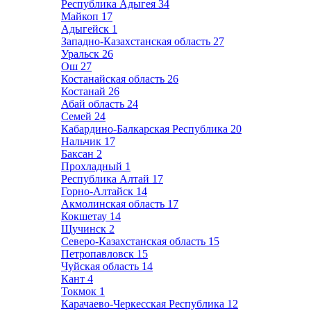
Республика Адыгея
34
Майкоп
17
Адыгейск
1
Западно-Казахстанская область
27
Уральск
26
Ош
27
Костанайская область
26
Костанай
26
Абай область
24
Семей
24
Кабардино-Балкарская Республика
20
Нальчик
17
Баксан
2
Прохладный
1
Республика Алтай
17
Горно-Алтайск
14
Акмолинская область
17
Кокшетау
14
Щучинск
2
Северо-Казахстанская область
15
Петропавловск
15
Чуйская область
14
Кант
4
Токмок
1
Карачаево-Черкесская Республика
12