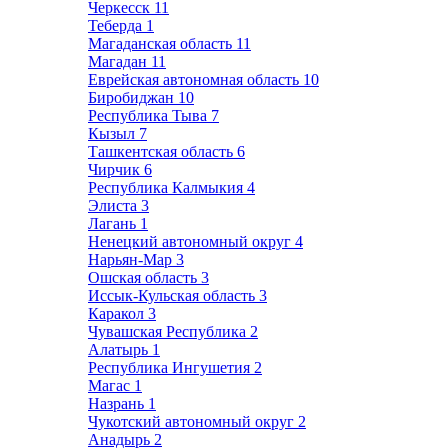
Черкесск
11
Теберда
1
Магаданская область
11
Магадан
11
Еврейская автономная область
10
Биробиджан
10
Республика Тыва
7
Кызыл
7
Ташкентская область
6
Чирчик
6
Республика Калмыкия
4
Элиста
3
Лагань
1
Ненецкий автономный округ
4
Нарьян-Мар
3
Ошская область
3
Иссык-Кульская область
3
Каракол
3
Чувашская Республика
2
Алатырь
1
Республика Ингушетия
2
Магас
1
Назрань
1
Чукотский автономный округ
2
Анадырь
2