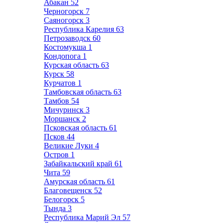
Абакан
52
Черногорск
7
Саяногорск
3
Республика Карелия
63
Петрозаводск
60
Костомукша
1
Кондопога
1
Курская область
63
Курск
58
Курчатов
1
Тамбовская область
63
Тамбов
54
Мичуринск
3
Моршанск
2
Псковская область
61
Псков
44
Великие Луки
4
Остров
1
Забайкальский край
61
Чита
59
Амурская область
61
Благовещенск
52
Белогорск
5
Тында
3
Республика Марий Эл
57