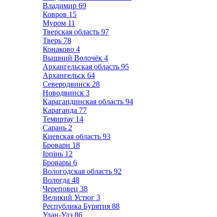
Владимир
69
Ковров
15
Муром
11
Тверская область
97
Тверь
78
Конаково
4
Вышний Волочёк
4
Архангельская область
95
Архангельск
64
Северодвинск
28
Новодвинск
3
Карагандинская область
94
Караганда
77
Темиртау
14
Сарань
2
Киевская область
93
Бровари
18
Ірпінь
12
Бровары
6
Вологодская область
92
Вологда
48
Череповец
38
Великий Устюг
3
Республика Бурятия
88
Улан-Удэ
86