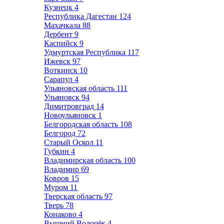
Кузнецк
4
Республика Дагестан
124
Махачкала
88
Дербент
9
Каспийск
9
Удмуртская Республика
117
Ижевск
97
Воткинск
10
Сарапул
4
Ульяновская область
111
Ульяновск
94
Димитровград
14
Новоульяновск
1
Белгородская область
108
Белгород
72
Старый Оскол
11
Губкин
4
Владимирская область
100
Владимир
69
Ковров
15
Муром
11
Тверская область
97
Тверь
78
Конаково
4
Вышний Волочёк
4