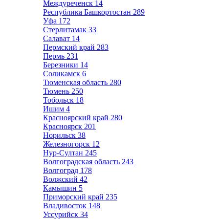
Междуреченск
14
Республика Башкортостан
289
Уфа
172
Стерлитамак
33
Салават
14
Пермский край
283
Пермь
231
Березники
14
Соликамск
6
Тюменская область
280
Тюмень
250
Тобольск
18
Ишим
4
Красноярский край
280
Красноярск
201
Норильск
38
Железногорск
12
Нур-Султан
245
Волгоградская область
243
Волгоград
178
Волжский
42
Камышин
5
Приморский край
235
Владивосток
148
Уссурийск
34