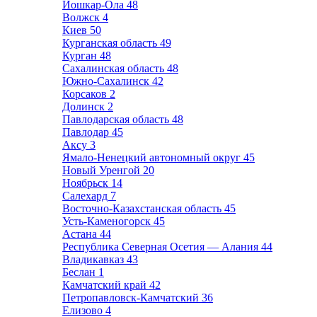
Йошкар-Ола
48
Волжск
4
Киев
50
Курганская область
49
Курган
48
Сахалинская область
48
Южно-Сахалинск
42
Корсаков
2
Долинск
2
Павлодарская область
48
Павлодар
45
Аксу
3
Ямало-Ненецкий автономный округ
45
Новый Уренгой
20
Ноябрьск
14
Салехард
7
Восточно-Казахстанская область
45
Усть-Каменогорск
45
Астана
44
Республика Северная Осетия — Алания
44
Владикавказ
43
Беслан
1
Камчатский край
42
Петропавловск-Камчатский
36
Елизово
4