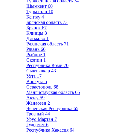
Туркестанская область
74
Шымкент
60
Туркестан
10
Кентау
4
Брянская область
73
Брянск
67
Клинцы
3
Дятьково
1
Рязанская область
71
Рязань
66
Рыбное
1
Скопин
1
Республика Коми
70
Сыктывкар
43
Ухта
17
Воркута
5
Севастополь
68
Мангистауская область
65
Актау
59
Жанаозен
2
Чеченская Республика
65
Грозный
44
Урус-Мартан
7
Гудермес
6
Республика Хакасия
64