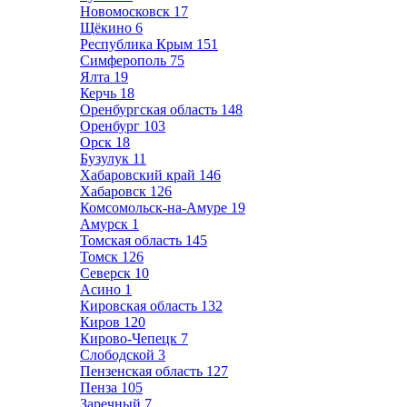
Новомосковск
17
Щёкино
6
Республика Крым
151
Симферополь
75
Ялта
19
Керчь
18
Оренбургская область
148
Оренбург
103
Орск
18
Бузулук
11
Хабаровский край
146
Хабаровск
126
Комсомольск-на-Амуре
19
Амурск
1
Томская область
145
Томск
126
Северск
10
Асино
1
Кировская область
132
Киров
120
Кирово-Чепецк
7
Слободской
3
Пензенская область
127
Пенза
105
Заречный
7