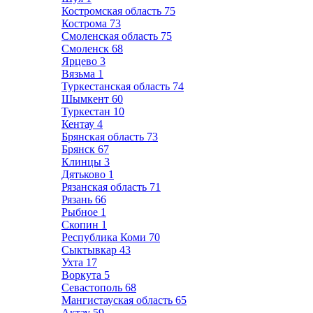
Костромская область
75
Кострома
73
Смоленская область
75
Смоленск
68
Ярцево
3
Вязьма
1
Туркестанская область
74
Шымкент
60
Туркестан
10
Кентау
4
Брянская область
73
Брянск
67
Клинцы
3
Дятьково
1
Рязанская область
71
Рязань
66
Рыбное
1
Скопин
1
Республика Коми
70
Сыктывкар
43
Ухта
17
Воркута
5
Севастополь
68
Мангистауская область
65
Актау
59