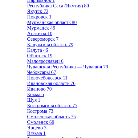
Нариманов
1
Республика Саха (Якутия)
80
Якутск
72
Покровск
1
Мурманская область
80
Мурманск
45
Апатиты
10
Североморск
7
Калужская область
79
Калуга
46
Обнинск
19
Малоярославец
6
Чувашская Республика — Чувашия
79
Чебоксары
67
Новочебоксарск
11
Ивановская область
76
Иваново
70
Кохма
5
Шуя
1
Костромская область
75
Кострома
73
Смоленская область
75
Смоленск
68
Ярцево
3
Вязьма
1