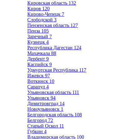
Кировская область
132
Киров
120
Кирово-Чепецк
7
Слободской
3
Пензенская область
127
Пенза
105
Заречный
7
Кузнецк
4
Республика Дагестан
124
Махачкала
88
Дербент
9
Каспийск
9
Удмуртская Республика
117
Ижевск
97
Воткинск
10
Сарапул
4
Ульяновская область
111
Ульяновск
94
Димитровград
14
Новоульяновск
1
Белгородская область
108
Белгород
72
Старый Оскол
11
Губкин
4
Владимирская область
100