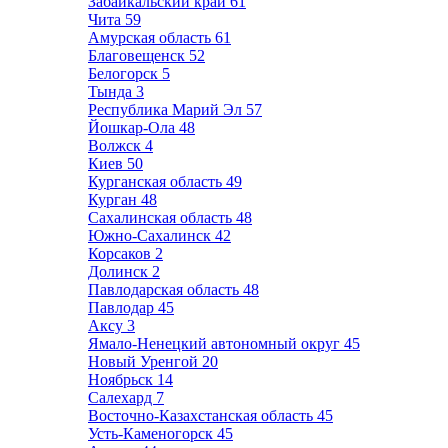
Забайкальский край
61
Чита
59
Амурская область
61
Благовещенск
52
Белогорск
5
Тында
3
Республика Марий Эл
57
Йошкар-Ола
48
Волжск
4
Киев
50
Курганская область
49
Курган
48
Сахалинская область
48
Южно-Сахалинск
42
Корсаков
2
Долинск
2
Павлодарская область
48
Павлодар
45
Аксу
3
Ямало-Ненецкий автономный округ
45
Новый Уренгой
20
Ноябрьск
14
Салехард
7
Восточно-Казахстанская область
45
Усть-Каменогорск
45