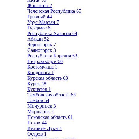
Жанаозен
2
Чеченская Республика
65
Грозный
44
Урус-Мартан
7
Гудермес
6
Республика Хакасия
64
Абакан
52
Черногорск
7
Саяногорск
3
Республика Карелия
63
Петрозаводск
60
Костомукша
1
Кондопога
1
Курская область
63
Курск
58
Курчатов
1
Тамбовская область
63
Тамбов
54
Мичуринск
3
Моршанск
2
Псковская область
61
Псков
44
Великие Луки
4
Остров
1