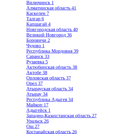
Вилючинск
1
Алматинская область
41
Каскелен
7
Талгар
6
Капшагай
4
Новгородская область
40
Великий Новгород
36
Боровичи
2
Чудово
1
Республика Мордовия
39
Саранск
33
Рузаевка
5
Актюбинская область
38
Актобе
38
Орловская область
37
Орел
37
Атырауская область
34
Атырау
34
Республика Адыгея
34
Майкоп
17
Адыгейск
1
Западно-Казахстанская область
27
Уральск
26
Ош
27
Костанайская область
26