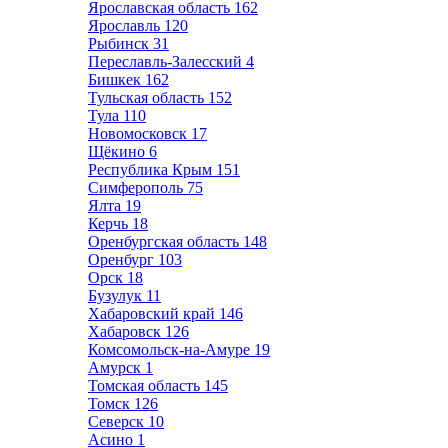
Ярославская область
162
Ярославль
120
Рыбинск
31
Переславль-Залесский
4
Бишкек
162
Тульская область
152
Тула
110
Новомосковск
17
Щёкино
6
Республика Крым
151
Симферополь
75
Ялта
19
Керчь
18
Оренбургская область
148
Оренбург
103
Орск
18
Бузулук
11
Хабаровский край
146
Хабаровск
126
Комсомольск-на-Амуре
19
Амурск
1
Томская область
145
Томск
126
Северск
10
Асино
1