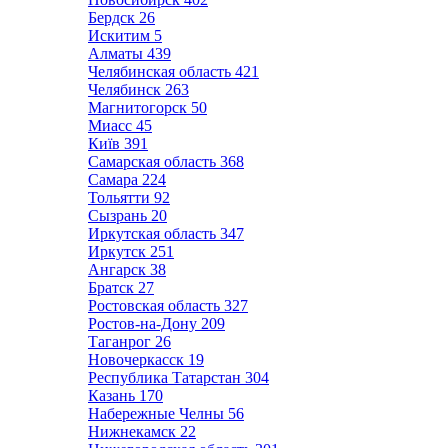
Бердск
26
Искитим
5
Алматы
439
Челябинская область
421
Челябинск
263
Магнитогорск
50
Миасс
45
Київ
391
Самарская область
368
Самара
224
Тольятти
92
Сызрань
20
Иркутская область
347
Иркутск
251
Ангарск
38
Братск
27
Ростовская область
327
Ростов-на-Дону
209
Таганрог
26
Новочеркасск
19
Республика Татарстан
304
Казань
170
Набережные Челны
56
Нижнекамск
22