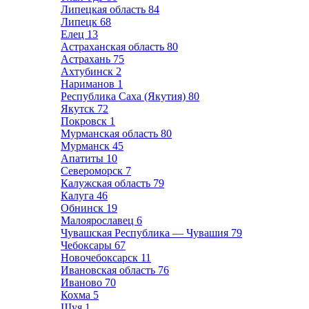
Липецкая область
84
Липецк
68
Елец
13
Астраханская область
80
Астрахань
75
Ахтубинск
2
Нариманов
1
Республика Саха (Якутия)
80
Якутск
72
Покровск
1
Мурманская область
80
Мурманск
45
Апатиты
10
Североморск
7
Калужская область
79
Калуга
46
Обнинск
19
Малоярославец
6
Чувашская Республика — Чувашия
79
Чебоксары
67
Новочебоксарск
11
Ивановская область
76
Иваново
70
Кохма
5
Шуя
1