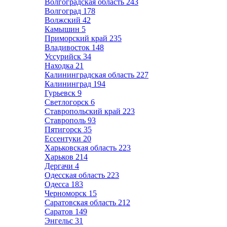
Волгоградская область
243
Волгоград
178
Волжский
42
Камышин
5
Приморский край
235
Владивосток
148
Уссурийск
34
Находка
21
Калининградская область
227
Калининград
194
Гурьевск
9
Светлогорск
6
Ставропольский край
223
Ставрополь
93
Пятигорск
35
Ессентуки
20
Харьковская область
223
Харьков
214
Дергачи
4
Одесская область
223
Одесса
183
Черноморск
15
Саратовская область
212
Саратов
149
Энгельс
31