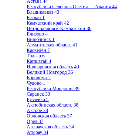
Астана
44
Республика Северная Осетия — Алания
44
Владикавказ
43
Беслан
1
Камчатский край
42
Петропавловск-Камчатский
36
Елизово
4
Вилючинск
1
Алматинская область
41
Каскелен
7
Талгар
6
Капшагай
4
Новгородская область
40
Великий Новгород
36
Боровичи
2
Чудово
1
Республика Мордовия
39
Саранск
33
Рузаевка
5
Актюбинская область
38
Актобе
38
Орловская область
37
Орел
37
Атырауская область
34
Атырау
34