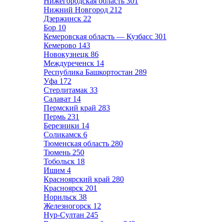
Нижегородская область
301
Нижний Новгород
212
Дзержинск
22
Бор
10
Кемеровская область — Кузбасс
301
Кемерово
143
Новокузнецк
86
Междуреченск
14
Республика Башкортостан
289
Уфа
172
Стерлитамак
33
Салават
14
Пермский край
283
Пермь
231
Березники
14
Соликамск
6
Тюменская область
280
Тюмень
250
Тобольск
18
Ишим
4
Красноярский край
280
Красноярск
201
Норильск
38
Железногорск
12
Нур-Султан
245