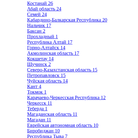
Костанай
26
Абай область
24
Семей
24
Кабардино-Балкарская Республика
20
Нальчик
17
Баксан
2
Прохладный
1
Республика Алтай
17
Горно-Алтайск
14
Акмолинская область
17
Кокшетау
14
Щучинск
2
Северо-Казахстанская область
15
Петропавловск
15
Чуйская область
14
Кант
4
Токмок
1
Карачаево-Черкесская Республика
12
Черкесск
11
Теберда
1
Магаданская область
11
Магадан
11
Еврейская автономная область
10
Биробиджан
10
Республика Тыва
7