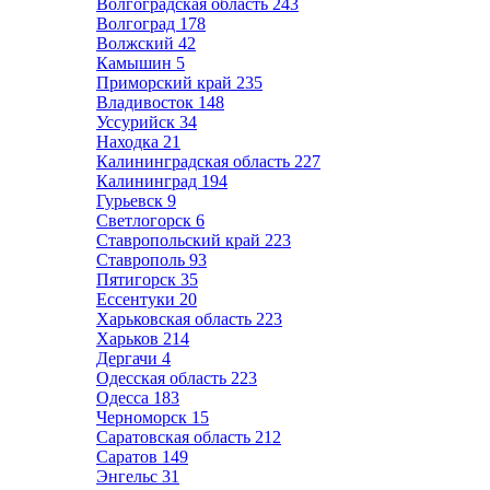
Волгоградская область
243
Волгоград
178
Волжский
42
Камышин
5
Приморский край
235
Владивосток
148
Уссурийск
34
Находка
21
Калининградская область
227
Калининград
194
Гурьевск
9
Светлогорск
6
Ставропольский край
223
Ставрополь
93
Пятигорск
35
Ессентуки
20
Харьковская область
223
Харьков
214
Дергачи
4
Одесская область
223
Одесса
183
Черноморск
15
Саратовская область
212
Саратов
149
Энгельс
31