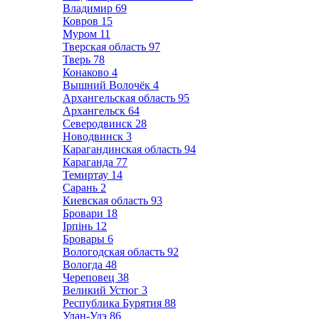
Владимир
69
Ковров
15
Муром
11
Тверская область
97
Тверь
78
Конаково
4
Вышний Волочёк
4
Архангельская область
95
Архангельск
64
Северодвинск
28
Новодвинск
3
Карагандинская область
94
Караганда
77
Темиртау
14
Сарань
2
Киевская область
93
Бровари
18
Ірпінь
12
Бровары
6
Вологодская область
92
Вологда
48
Череповец
38
Великий Устюг
3
Республика Бурятия
88
Улан-Удэ
86