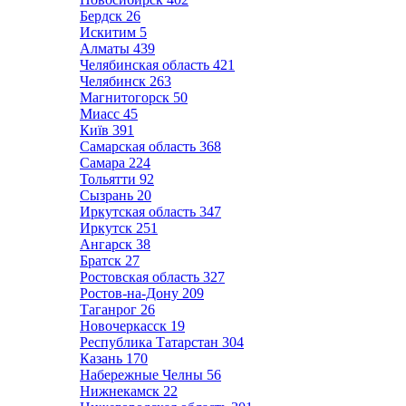
Бердск
26
Искитим
5
Алматы
439
Челябинская область
421
Челябинск
263
Магнитогорск
50
Миасс
45
Київ
391
Самарская область
368
Самара
224
Тольятти
92
Сызрань
20
Иркутская область
347
Иркутск
251
Ангарск
38
Братск
27
Ростовская область
327
Ростов-на-Дону
209
Таганрог
26
Новочеркасск
19
Республика Татарстан
304
Казань
170
Набережные Челны
56
Нижнекамск
22