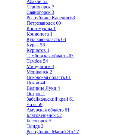
Абакан
52
Черногорск
7
Саяногорск
3
Республика Карелия
63
Петрозаводск
60
Костомукша
1
Кондопога
1
Курская область
63
Курск
58
Курчатов
1
Тамбовская область
63
Тамбов
54
Мичуринск
3
Моршанск
2
Псковская область
61
Псков
44
Великие Луки
4
Остров
1
Забайкальский край
61
Чита
59
Амурская область
61
Благовещенск
52
Белогорск
5
Тында
3
Республика Марий Эл
57