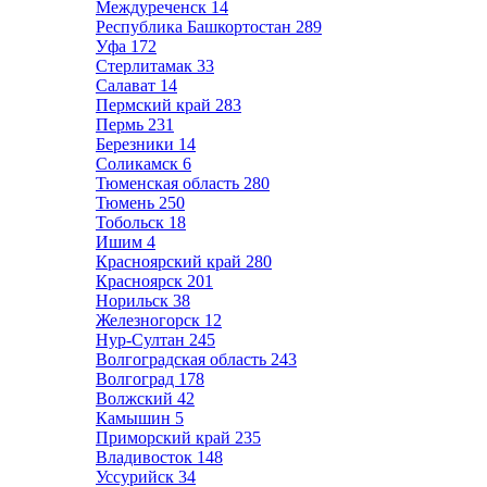
Междуреченск
14
Республика Башкортостан
289
Уфа
172
Стерлитамак
33
Салават
14
Пермский край
283
Пермь
231
Березники
14
Соликамск
6
Тюменская область
280
Тюмень
250
Тобольск
18
Ишим
4
Красноярский край
280
Красноярск
201
Норильск
38
Железногорск
12
Нур-Султан
245
Волгоградская область
243
Волгоград
178
Волжский
42
Камышин
5
Приморский край
235
Владивосток
148
Уссурийск
34