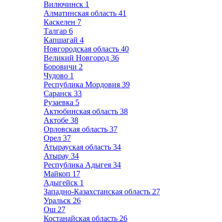
Вилючинск
1
Алматинская область
41
Каскелен
7
Талгар
6
Капшагай
4
Новгородская область
40
Великий Новгород
36
Боровичи
2
Чудово
1
Республика Мордовия
39
Саранск
33
Рузаевка
5
Актюбинская область
38
Актобе
38
Орловская область
37
Орел
37
Атырауская область
34
Атырау
34
Республика Адыгея
34
Майкоп
17
Адыгейск
1
Западно-Казахстанская область
27
Уральск
26
Ош
27
Костанайская область
26