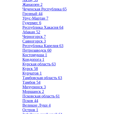
Жанаозен
2
Чеченская Республика
65
Грозный
44
Урус-Мартан
7
Гудермес
6
Республика Хакасия
64
Абакан
52
Черногорск
7
Саяногорск
3
Республика Карелия
63
Петрозаводск
60
Костомукша
1
Кондопога
1
Курская область
63
Курск
58
Курчатов
1
Тамбовская область
63
Тамбов
54
Мичуринск
3
Моршанск
2
Псковская область
61
Псков
44
Великие Луки
4
Остров
1