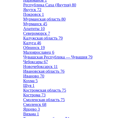
Нариманов
1
Республика Саха (Якутия)
80
Якутск
72
Покровск
1
Мурманская область
80
Мурманск
45
Апатиты
10
Североморск
7
Калужская область
79
Калуга
46
Обнинск
19
Малоярославец
6
Чувашская Республика — Чувашия
79
Чебоксары
67
Новочебоксарск
11
Ивановская область
76
Иваново
70
Кохма
5
Шуя
1
Костромская область
75
Кострома
73
Смоленская область
75
Смоленск
68
Ярцево
3
Вязьма
1