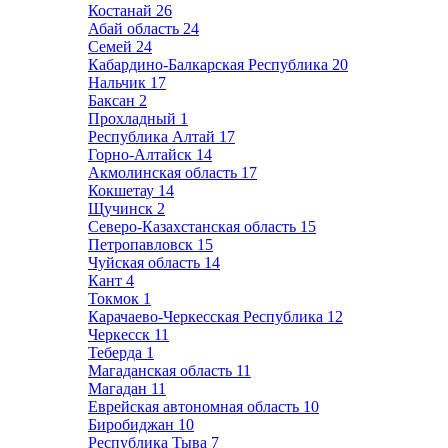
Костанай
26
Абай область
24
Семей
24
Кабардино-Балкарская Республика
20
Нальчик
17
Баксан
2
Прохладный
1
Республика Алтай
17
Горно-Алтайск
14
Акмолинская область
17
Кокшетау
14
Щучинск
2
Северо-Казахстанская область
15
Петропавловск
15
Чуйская область
14
Кант
4
Токмок
1
Карачаево-Черкесская Республика
12
Черкесск
11
Теберда
1
Магаданская область
11
Магадан
11
Еврейская автономная область
10
Биробиджан
10
Республика Тыва
7