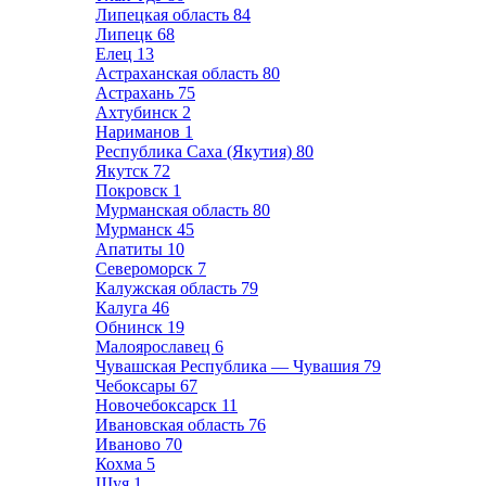
Липецкая область
84
Липецк
68
Елец
13
Астраханская область
80
Астрахань
75
Ахтубинск
2
Нариманов
1
Республика Саха (Якутия)
80
Якутск
72
Покровск
1
Мурманская область
80
Мурманск
45
Апатиты
10
Североморск
7
Калужская область
79
Калуга
46
Обнинск
19
Малоярославец
6
Чувашская Республика — Чувашия
79
Чебоксары
67
Новочебоксарск
11
Ивановская область
76
Иваново
70
Кохма
5
Шуя
1