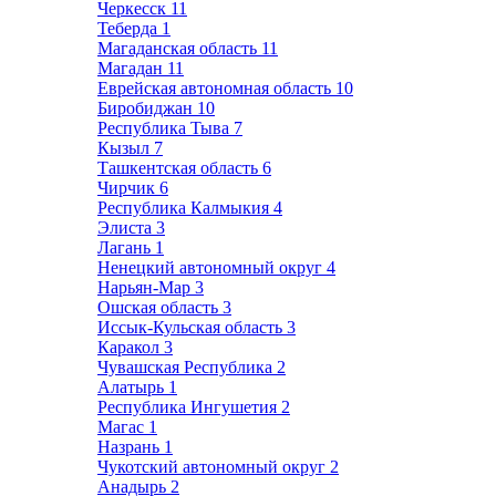
Черкесск
11
Теберда
1
Магаданская область
11
Магадан
11
Еврейская автономная область
10
Биробиджан
10
Республика Тыва
7
Кызыл
7
Ташкентская область
6
Чирчик
6
Республика Калмыкия
4
Элиста
3
Лагань
1
Ненецкий автономный округ
4
Нарьян-Мар
3
Ошская область
3
Иссык-Кульская область
3
Каракол
3
Чувашская Республика
2
Алатырь
1
Республика Ингушетия
2
Магас
1
Назрань
1
Чукотский автономный округ
2
Анадырь
2