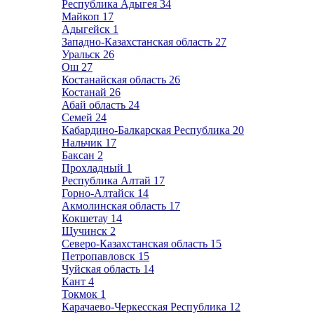
Республика Адыгея
34
Майкоп
17
Адыгейск
1
Западно-Казахстанская область
27
Уральск
26
Ош
27
Костанайская область
26
Костанай
26
Абай область
24
Семей
24
Кабардино-Балкарская Республика
20
Нальчик
17
Баксан
2
Прохладный
1
Республика Алтай
17
Горно-Алтайск
14
Акмолинская область
17
Кокшетау
14
Щучинск
2
Северо-Казахстанская область
15
Петропавловск
15
Чуйская область
14
Кант
4
Токмок
1
Карачаево-Черкесская Республика
12