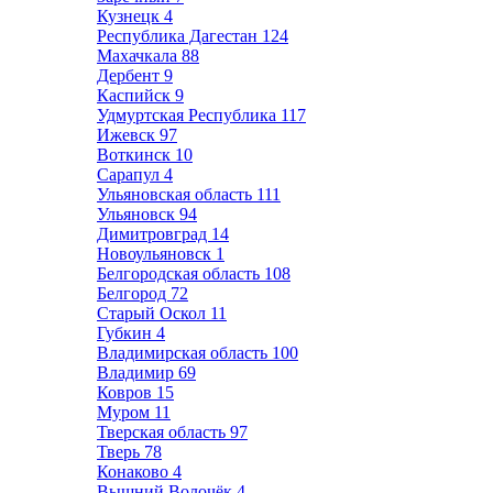
Кузнецк
4
Республика Дагестан
124
Махачкала
88
Дербент
9
Каспийск
9
Удмуртская Республика
117
Ижевск
97
Воткинск
10
Сарапул
4
Ульяновская область
111
Ульяновск
94
Димитровград
14
Новоульяновск
1
Белгородская область
108
Белгород
72
Старый Оскол
11
Губкин
4
Владимирская область
100
Владимир
69
Ковров
15
Муром
11
Тверская область
97
Тверь
78
Конаково
4
Вышний Волочёк
4