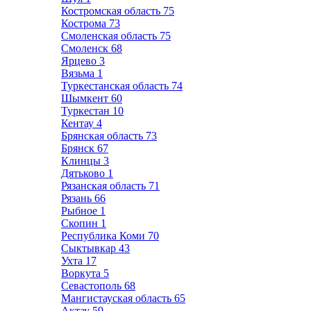
Костромская область
75
Кострома
73
Смоленская область
75
Смоленск
68
Ярцево
3
Вязьма
1
Туркестанская область
74
Шымкент
60
Туркестан
10
Кентау
4
Брянская область
73
Брянск
67
Клинцы
3
Дятьково
1
Рязанская область
71
Рязань
66
Рыбное
1
Скопин
1
Республика Коми
70
Сыктывкар
43
Ухта
17
Воркута
5
Севастополь
68
Мангистауская область
65
Актау
59