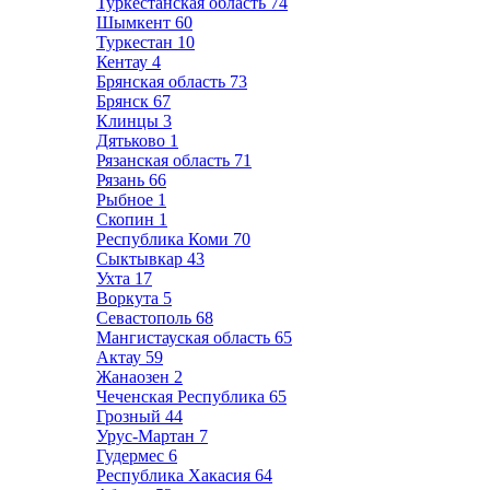
Туркестанская область
74
Шымкент
60
Туркестан
10
Кентау
4
Брянская область
73
Брянск
67
Клинцы
3
Дятьково
1
Рязанская область
71
Рязань
66
Рыбное
1
Скопин
1
Республика Коми
70
Сыктывкар
43
Ухта
17
Воркута
5
Севастополь
68
Мангистауская область
65
Актау
59
Жанаозен
2
Чеченская Республика
65
Грозный
44
Урус-Мартан
7
Гудермес
6
Республика Хакасия
64