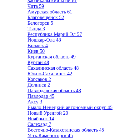
Забайкальский край
61
Чита
59
Амурская область
61
Благовещенск
52
Белогорск
5
Тында
3
Республика Марий Эл
57
Йошкар-Ола
48
Волжск
4
Киев
50
Курганская область
49
Курган
48
Сахалинская область
48
Южно-Сахалинск
42
Корсаков
2
Долинск
2
Павлодарская область
48
Павлодар
45
Аксу
3
Ямало-Ненецкий автономный округ
45
Новый Уренгой
20
Ноябрьск
14
Салехард
7
Восточно-Казахстанская область
45
Усть-Каменогорск
45