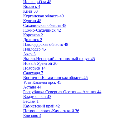
Йошкар-Ола
48
Волжск
4
Киев
50
Курганская область
49
Курган
48
Сахалинская область
48
Южно-Сахалинск
42
Корсаков
2
Долинск
2
Павлодарская область
48
Павлодар
45
Аксу
3
Ямало-Ненецкий автономный округ
45
Новый Уренгой
20
Ноябрьск
14
Салехард
7
Восточно-Казахстанская область
45
Усть-Каменогорск
45
Астана
44
Республика Северная Осетия — Алания
44
Владикавказ
43
Беслан
1
Камчатский край
42
Петропавловск-Камчатский
36
Елизово
4