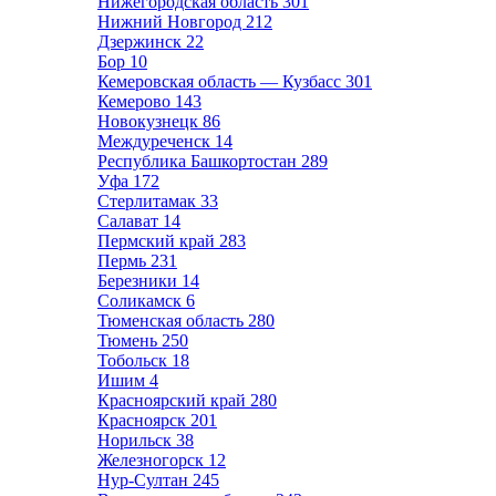
Нижегородская область
301
Нижний Новгород
212
Дзержинск
22
Бор
10
Кемеровская область — Кузбасс
301
Кемерово
143
Новокузнецк
86
Междуреченск
14
Республика Башкортостан
289
Уфа
172
Стерлитамак
33
Салават
14
Пермский край
283
Пермь
231
Березники
14
Соликамск
6
Тюменская область
280
Тюмень
250
Тобольск
18
Ишим
4
Красноярский край
280
Красноярск
201
Норильск
38
Железногорск
12
Нур-Султан
245