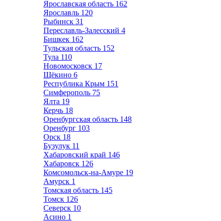
Ярославская область
162
Ярославль
120
Рыбинск
31
Переславль-Залесский
4
Бишкек
162
Тульская область
152
Тула
110
Новомосковск
17
Щёкино
6
Республика Крым
151
Симферополь
75
Ялта
19
Керчь
18
Оренбургская область
148
Оренбург
103
Орск
18
Бузулук
11
Хабаровский край
146
Хабаровск
126
Комсомольск-на-Амуре
19
Амурск
1
Томская область
145
Томск
126
Северск
10
Асино
1