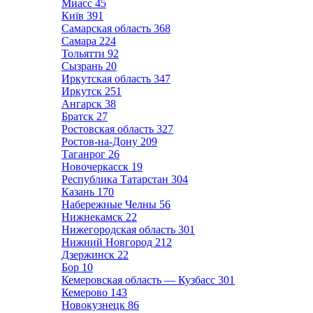
Миасс
45
Київ
391
Самарская область
368
Самара
224
Тольятти
92
Сызрань
20
Иркутская область
347
Иркутск
251
Ангарск
38
Братск
27
Ростовская область
327
Ростов-на-Дону
209
Таганрог
26
Новочеркасск
19
Республика Татарстан
304
Казань
170
Набережные Челны
56
Нижнекамск
22
Нижегородская область
301
Нижний Новгород
212
Дзержинск
22
Бор
10
Кемеровская область — Кузбасс
301
Кемерово
143
Новокузнецк
86