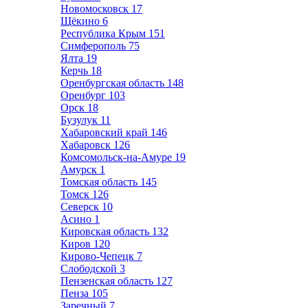
Новомосковск
17
Щёкино
6
Республика Крым
151
Симферополь
75
Ялта
19
Керчь
18
Оренбургская область
148
Оренбург
103
Орск
18
Бузулук
11
Хабаровский край
146
Хабаровск
126
Комсомольск-на-Амуре
19
Амурск
1
Томская область
145
Томск
126
Северск
10
Асино
1
Кировская область
132
Киров
120
Кирово-Чепецк
7
Слободской
3
Пензенская область
127
Пенза
105
Заречный
7