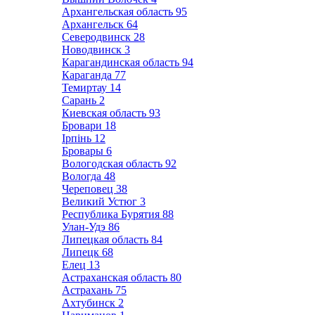
Архангельская область
95
Архангельск
64
Северодвинск
28
Новодвинск
3
Карагандинская область
94
Караганда
77
Темиртау
14
Сарань
2
Киевская область
93
Бровари
18
Ірпінь
12
Бровары
6
Вологодская область
92
Вологда
48
Череповец
38
Великий Устюг
3
Республика Бурятия
88
Улан-Удэ
86
Липецкая область
84
Липецк
68
Елец
13
Астраханская область
80
Астрахань
75
Ахтубинск
2