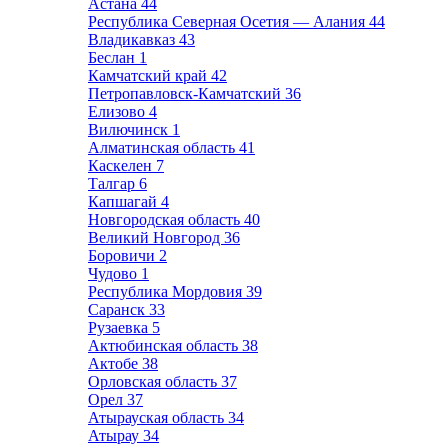
Астана
44
Республика Северная Осетия — Алания
44
Владикавказ
43
Беслан
1
Камчатский край
42
Петропавловск-Камчатский
36
Елизово
4
Вилючинск
1
Алматинская область
41
Каскелен
7
Талгар
6
Капшагай
4
Новгородская область
40
Великий Новгород
36
Боровичи
2
Чудово
1
Республика Мордовия
39
Саранск
33
Рузаевка
5
Актюбинская область
38
Актобе
38
Орловская область
37
Орел
37
Атырауская область
34
Атырау
34