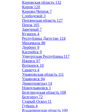
Кировская область
132
Киров
120
Кирово-Чепецк
7
Слободской
3
Пензенская область
127
Пенза
105
Заречный
7
Кузнецк
4
Республика Дагестан
124
Махачкала
88
Дербент
9
Каспийск
9
Удмуртская Республика
117
Ижевск
97
Воткинск
10
Сарапул
4
Ульяновская область
111
Ульяновск
94
Димитровград
14
Новоульяновск
1
Белгородская область
108
Белгород
72
Старый Оскол
11
Губкин
4
Владимирская область
100