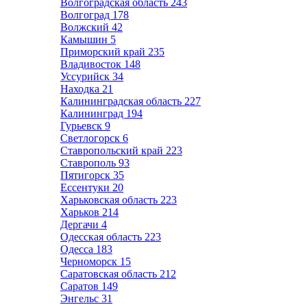
Волгоградская область
243
Волгоград
178
Волжский
42
Камышин
5
Приморский край
235
Владивосток
148
Уссурийск
34
Находка
21
Калининградская область
227
Калининград
194
Гурьевск
9
Светлогорск
6
Ставропольский край
223
Ставрополь
93
Пятигорск
35
Ессентуки
20
Харьковская область
223
Харьков
214
Дергачи
4
Одесская область
223
Одесса
183
Черноморск
15
Саратовская область
212
Саратов
149
Энгельс
31