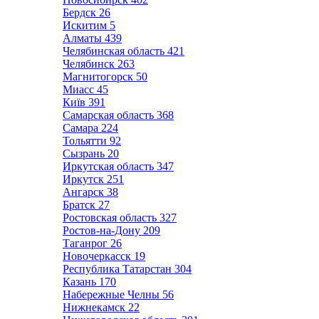
Бердск
26
Искитим
5
Алматы
439
Челябинская область
421
Челябинск
263
Магнитогорск
50
Миасс
45
Київ
391
Самарская область
368
Самара
224
Тольятти
92
Сызрань
20
Иркутская область
347
Иркутск
251
Ангарск
38
Братск
27
Ростовская область
327
Ростов-на-Дону
209
Таганрог
26
Новочеркасск
19
Республика Татарстан
304
Казань
170
Набережные Челны
56
Нижнекамск
22