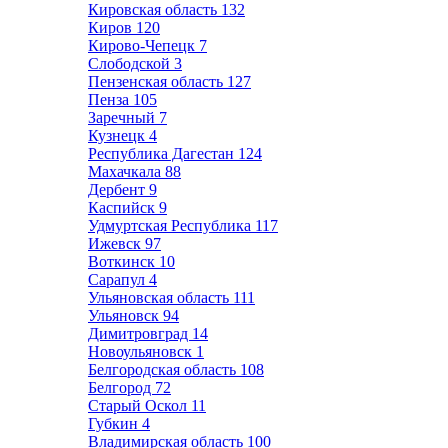
Кировская область
132
Киров
120
Кирово-Чепецк
7
Слободской
3
Пензенская область
127
Пенза
105
Заречный
7
Кузнецк
4
Республика Дагестан
124
Махачкала
88
Дербент
9
Каспийск
9
Удмуртская Республика
117
Ижевск
97
Воткинск
10
Сарапул
4
Ульяновская область
111
Ульяновск
94
Димитровград
14
Новоульяновск
1
Белгородская область
108
Белгород
72
Старый Оскол
11
Губкин
4
Владимирская область
100