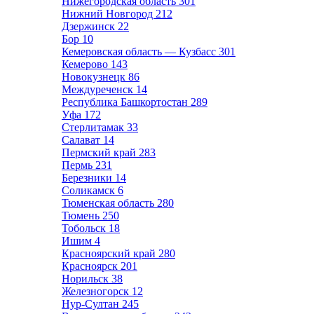
Нижегородская область
301
Нижний Новгород
212
Дзержинск
22
Бор
10
Кемеровская область — Кузбасс
301
Кемерово
143
Новокузнецк
86
Междуреченск
14
Республика Башкортостан
289
Уфа
172
Стерлитамак
33
Салават
14
Пермский край
283
Пермь
231
Березники
14
Соликамск
6
Тюменская область
280
Тюмень
250
Тобольск
18
Ишим
4
Красноярский край
280
Красноярск
201
Норильск
38
Железногорск
12
Нур-Султан
245