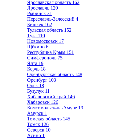
Ярославская область
162
Ярославль
120
Рыбинск
31
Переславль-Залесский
4
Бишкек
162
Тульская область
152
Тула
110
Новомосковск
17
Щёкино
6
Республика Крым
151
Симферополь
75
Ялта
19
Керчь
18
Оренбургская область
148
Оренбург
103
Орск
18
Бузулук
11
Хабаровский край
146
Хабаровск
126
Комсомольск-на-Амуре
19
Амурск
1
Томская область
145
Томск
126
Северск
10
Асино
1