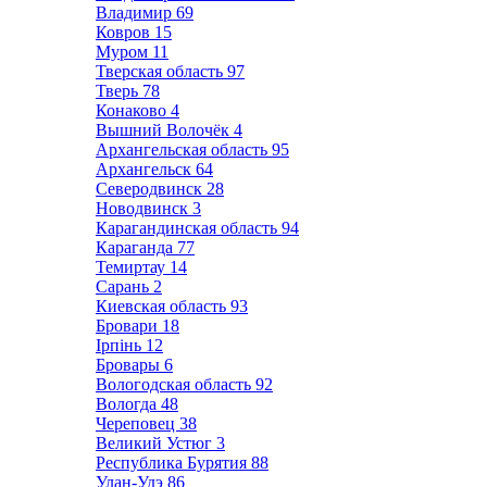
Владимир
69
Ковров
15
Муром
11
Тверская область
97
Тверь
78
Конаково
4
Вышний Волочёк
4
Архангельская область
95
Архангельск
64
Северодвинск
28
Новодвинск
3
Карагандинская область
94
Караганда
77
Темиртау
14
Сарань
2
Киевская область
93
Бровари
18
Ірпінь
12
Бровары
6
Вологодская область
92
Вологда
48
Череповец
38
Великий Устюг
3
Республика Бурятия
88
Улан-Удэ
86