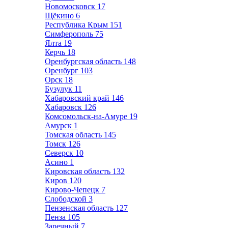
Новомосковск
17
Щёкино
6
Республика Крым
151
Симферополь
75
Ялта
19
Керчь
18
Оренбургская область
148
Оренбург
103
Орск
18
Бузулук
11
Хабаровский край
146
Хабаровск
126
Комсомольск-на-Амуре
19
Амурск
1
Томская область
145
Томск
126
Северск
10
Асино
1
Кировская область
132
Киров
120
Кирово-Чепецк
7
Слободской
3
Пензенская область
127
Пенза
105
Заречный
7