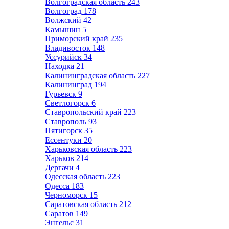
Волгоградская область
243
Волгоград
178
Волжский
42
Камышин
5
Приморский край
235
Владивосток
148
Уссурийск
34
Находка
21
Калининградская область
227
Калининград
194
Гурьевск
9
Светлогорск
6
Ставропольский край
223
Ставрополь
93
Пятигорск
35
Ессентуки
20
Харьковская область
223
Харьков
214
Дергачи
4
Одесская область
223
Одесса
183
Черноморск
15
Саратовская область
212
Саратов
149
Энгельс
31