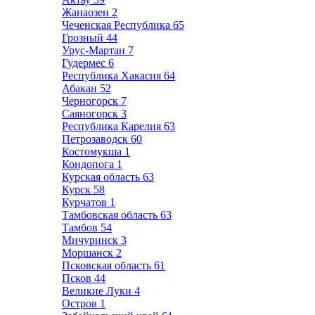
Жанаозен
2
Чеченская Республика
65
Грозный
44
Урус-Мартан
7
Гудермес
6
Республика Хакасия
64
Абакан
52
Черногорск
7
Саяногорск
3
Республика Карелия
63
Петрозаводск
60
Костомукша
1
Кондопога
1
Курская область
63
Курск
58
Курчатов
1
Тамбовская область
63
Тамбов
54
Мичуринск
3
Моршанск
2
Псковская область
61
Псков
44
Великие Луки
4
Остров
1