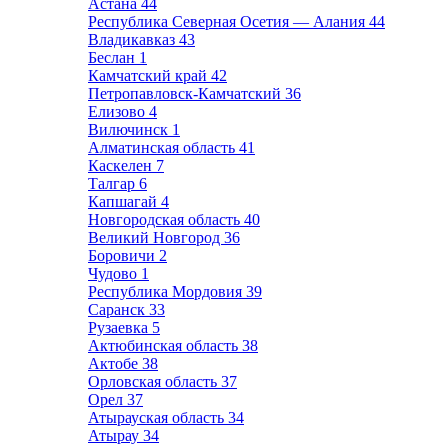
Астана
44
Республика Северная Осетия — Алания
44
Владикавказ
43
Беслан
1
Камчатский край
42
Петропавловск-Камчатский
36
Елизово
4
Вилючинск
1
Алматинская область
41
Каскелен
7
Талгар
6
Капшагай
4
Новгородская область
40
Великий Новгород
36
Боровичи
2
Чудово
1
Республика Мордовия
39
Саранск
33
Рузаевка
5
Актюбинская область
38
Актобе
38
Орловская область
37
Орел
37
Атырауская область
34
Атырау
34