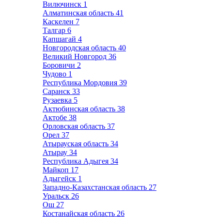
Вилючинск
1
Алматинская область
41
Каскелен
7
Талгар
6
Капшагай
4
Новгородская область
40
Великий Новгород
36
Боровичи
2
Чудово
1
Республика Мордовия
39
Саранск
33
Рузаевка
5
Актюбинская область
38
Актобе
38
Орловская область
37
Орел
37
Атырауская область
34
Атырау
34
Республика Адыгея
34
Майкоп
17
Адыгейск
1
Западно-Казахстанская область
27
Уральск
26
Ош
27
Костанайская область
26