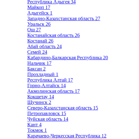
Республика Адыгея
34
Майкоп
17
Адыгейск
1
Западно-Казахстанская область
27
Уральск
26
Ош
27
Костанайская область
26
Костанай
26
Абай область
24
Семей
24
Кабардино-Балкарская Республика
20
Нальчик
17
Баксан
2
Прохладный
1
Республика Алтай
17
Горно-Алтайск
14
Акмолинская область
17
Кокшетау
14
Щучинск
2
Северо-Казахстанская область
15
Петропавловск
15
Чуйская область
14
Кант
4
Токмок
1
Карачаево-Черкесская Республика
12