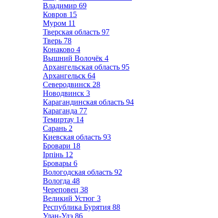
Владимир
69
Ковров
15
Муром
11
Тверская область
97
Тверь
78
Конаково
4
Вышний Волочёк
4
Архангельская область
95
Архангельск
64
Северодвинск
28
Новодвинск
3
Карагандинская область
94
Караганда
77
Темиртау
14
Сарань
2
Киевская область
93
Бровари
18
Ірпінь
12
Бровары
6
Вологодская область
92
Вологда
48
Череповец
38
Великий Устюг
3
Республика Бурятия
88
Улан-Удэ
86