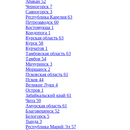
Абакан
52
Черногорск
7
Саяногорск
3
Республика Карелия
63
Петрозаводск
60
Костомукша
1
Кондопога
1
Курская область
63
Курск
58
Курчатов
1
Тамбовская область
63
Тамбов
54
Мичуринск
3
Моршанск
2
Псковская область
61
Псков
44
Великие Луки
4
Остров
1
Забайкальский край
61
Чита
59
Амурская область
61
Благовещенск
52
Белогорск
5
Тында
3
Республика Марий Эл
57