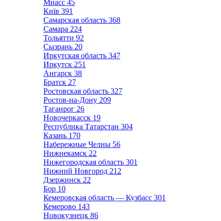
Миасс
45
Київ
391
Самарская область
368
Самара
224
Тольятти
92
Сызрань
20
Иркутская область
347
Иркутск
251
Ангарск
38
Братск
27
Ростовская область
327
Ростов-на-Дону
209
Таганрог
26
Новочеркасск
19
Республика Татарстан
304
Казань
170
Набережные Челны
56
Нижнекамск
22
Нижегородская область
301
Нижний Новгород
212
Дзержинск
22
Бор
10
Кемеровская область — Кузбасс
301
Кемерово
143
Новокузнецк
86