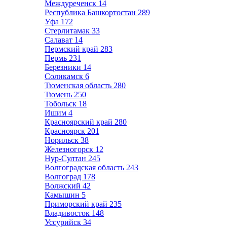
Междуреченск
14
Республика Башкортостан
289
Уфа
172
Стерлитамак
33
Салават
14
Пермский край
283
Пермь
231
Березники
14
Соликамск
6
Тюменская область
280
Тюмень
250
Тобольск
18
Ишим
4
Красноярский край
280
Красноярск
201
Норильск
38
Железногорск
12
Нур-Султан
245
Волгоградская область
243
Волгоград
178
Волжский
42
Камышин
5
Приморский край
235
Владивосток
148
Уссурийск
34