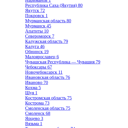
Нариманов
1
Республика Саха (Якутия)
80
Якутск
72
Покровск
1
Мурманская область
80
Мурманск
45
Апатиты
10
Североморск
7
Калужская область
79
Калуга
46
Обнинск
19
Малоярославец
6
Чувашская Республика — Чувашия
79
Чебоксары
67
Новочебоксарск
11
Ивановская область
76
Иваново
70
Кохма
5
Шуя
1
Костромская область
75
Кострома
73
Смоленская область
75
Смоленск
68
Ярцево
3
Вязьма
1