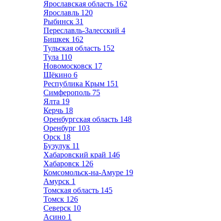
Ярославская область
162
Ярославль
120
Рыбинск
31
Переславль-Залесский
4
Бишкек
162
Тульская область
152
Тула
110
Новомосковск
17
Щёкино
6
Республика Крым
151
Симферополь
75
Ялта
19
Керчь
18
Оренбургская область
148
Оренбург
103
Орск
18
Бузулук
11
Хабаровский край
146
Хабаровск
126
Комсомольск-на-Амуре
19
Амурск
1
Томская область
145
Томск
126
Северск
10
Асино
1