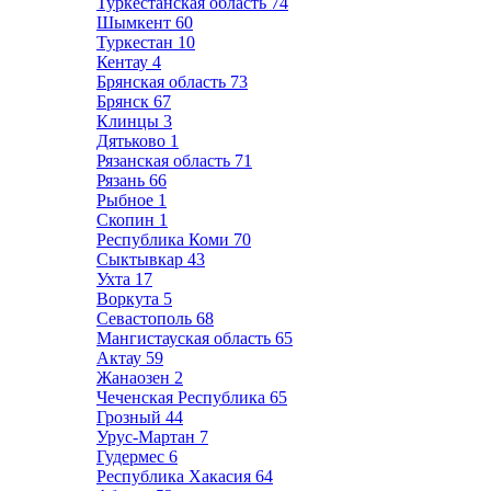
Туркестанская область
74
Шымкент
60
Туркестан
10
Кентау
4
Брянская область
73
Брянск
67
Клинцы
3
Дятьково
1
Рязанская область
71
Рязань
66
Рыбное
1
Скопин
1
Республика Коми
70
Сыктывкар
43
Ухта
17
Воркута
5
Севастополь
68
Мангистауская область
65
Актау
59
Жанаозен
2
Чеченская Республика
65
Грозный
44
Урус-Мартан
7
Гудермес
6
Республика Хакасия
64