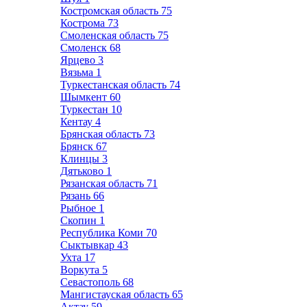
Костромская область
75
Кострома
73
Смоленская область
75
Смоленск
68
Ярцево
3
Вязьма
1
Туркестанская область
74
Шымкент
60
Туркестан
10
Кентау
4
Брянская область
73
Брянск
67
Клинцы
3
Дятьково
1
Рязанская область
71
Рязань
66
Рыбное
1
Скопин
1
Республика Коми
70
Сыктывкар
43
Ухта
17
Воркута
5
Севастополь
68
Мангистауская область
65
Актау
59