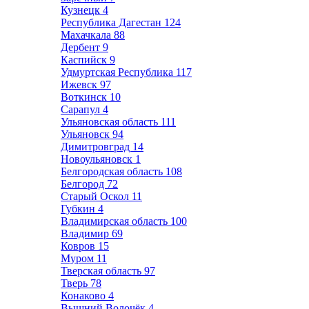
Кузнецк
4
Республика Дагестан
124
Махачкала
88
Дербент
9
Каспийск
9
Удмуртская Республика
117
Ижевск
97
Воткинск
10
Сарапул
4
Ульяновская область
111
Ульяновск
94
Димитровград
14
Новоульяновск
1
Белгородская область
108
Белгород
72
Старый Оскол
11
Губкин
4
Владимирская область
100
Владимир
69
Ковров
15
Муром
11
Тверская область
97
Тверь
78
Конаково
4
Вышний Волочёк
4