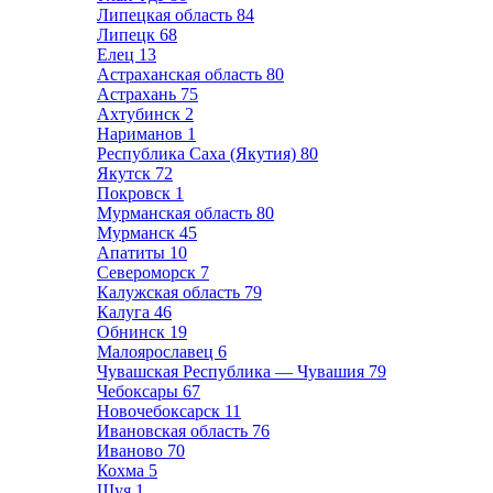
Липецкая область
84
Липецк
68
Елец
13
Астраханская область
80
Астрахань
75
Ахтубинск
2
Нариманов
1
Республика Саха (Якутия)
80
Якутск
72
Покровск
1
Мурманская область
80
Мурманск
45
Апатиты
10
Североморск
7
Калужская область
79
Калуга
46
Обнинск
19
Малоярославец
6
Чувашская Республика — Чувашия
79
Чебоксары
67
Новочебоксарск
11
Ивановская область
76
Иваново
70
Кохма
5
Шуя
1