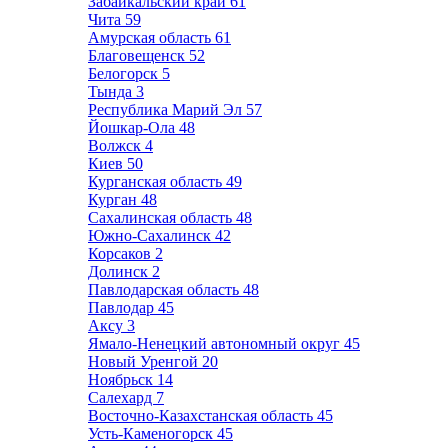
Забайкальский край
61
Чита
59
Амурская область
61
Благовещенск
52
Белогорск
5
Тында
3
Республика Марий Эл
57
Йошкар-Ола
48
Волжск
4
Киев
50
Курганская область
49
Курган
48
Сахалинская область
48
Южно-Сахалинск
42
Корсаков
2
Долинск
2
Павлодарская область
48
Павлодар
45
Аксу
3
Ямало-Ненецкий автономный округ
45
Новый Уренгой
20
Ноябрьск
14
Салехард
7
Восточно-Казахстанская область
45
Усть-Каменогорск
45