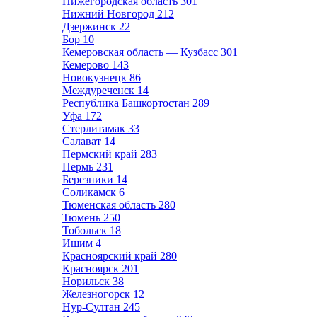
Нижегородская область
301
Нижний Новгород
212
Дзержинск
22
Бор
10
Кемеровская область — Кузбасс
301
Кемерово
143
Новокузнецк
86
Междуреченск
14
Республика Башкортостан
289
Уфа
172
Стерлитамак
33
Салават
14
Пермский край
283
Пермь
231
Березники
14
Соликамск
6
Тюменская область
280
Тюмень
250
Тобольск
18
Ишим
4
Красноярский край
280
Красноярск
201
Норильск
38
Железногорск
12
Нур-Султан
245