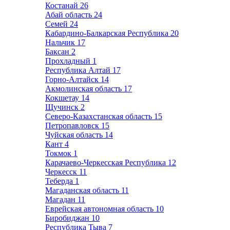
Костанай
26
Абай область
24
Семей
24
Кабардино-Балкарская Республика
20
Нальчик
17
Баксан
2
Прохладный
1
Республика Алтай
17
Горно-Алтайск
14
Акмолинская область
17
Кокшетау
14
Щучинск
2
Северо-Казахстанская область
15
Петропавловск
15
Чуйская область
14
Кант
4
Токмок
1
Карачаево-Черкесская Республика
12
Черкесск
11
Теберда
1
Магаданская область
11
Магадан
11
Еврейская автономная область
10
Биробиджан
10
Республика Тыва
7