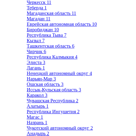
Черкесск
11
Теберда
1
Магаданская область
11
Магадан
11
Еврейская автономная область
10
Биробиджан
10
Республика Тыва
7
Кызыл
7
Ташкентская область
6
Чирчик
6
Республика Калмыкия
4
Элиста
3
Лагань
1
Ненецкий автономный округ
4
Нарьян-Мар
3
Ошская область
3
Иссык-Кульская область
3
Каракол
3
Чувашская Республика
2
Алатырь
1
Республика Ингушетия
2
Магас
1
Назрань
1
Чукотский автономный округ
2
Анадырь
2