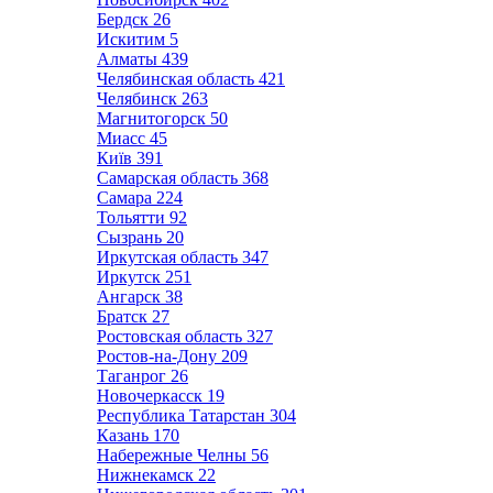
Бердск
26
Искитим
5
Алматы
439
Челябинская область
421
Челябинск
263
Магнитогорск
50
Миасс
45
Київ
391
Самарская область
368
Самара
224
Тольятти
92
Сызрань
20
Иркутская область
347
Иркутск
251
Ангарск
38
Братск
27
Ростовская область
327
Ростов-на-Дону
209
Таганрог
26
Новочеркасск
19
Республика Татарстан
304
Казань
170
Набережные Челны
56
Нижнекамск
22