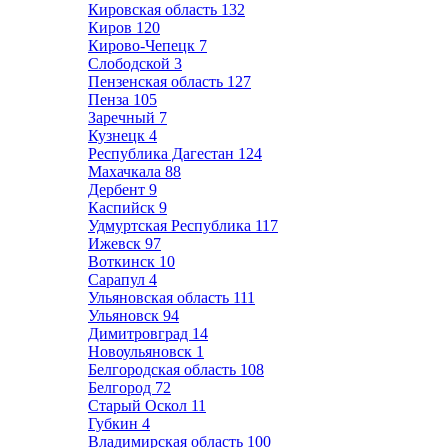
Кировская область
132
Киров
120
Кирово-Чепецк
7
Слободской
3
Пензенская область
127
Пенза
105
Заречный
7
Кузнецк
4
Республика Дагестан
124
Махачкала
88
Дербент
9
Каспийск
9
Удмуртская Республика
117
Ижевск
97
Воткинск
10
Сарапул
4
Ульяновская область
111
Ульяновск
94
Димитровград
14
Новоульяновск
1
Белгородская область
108
Белгород
72
Старый Оскол
11
Губкин
4
Владимирская область
100