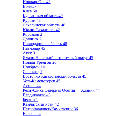
Йошкар-Ола
48
Волжск
4
Киев
50
Курганская область
49
Курган
48
Сахалинская область
48
Южно-Сахалинск
42
Корсаков
2
Долинск
2
Павлодарская область
48
Павлодар
45
Аксу
3
Ямало-Ненецкий автономный округ
45
Новый Уренгой
20
Ноябрьск
14
Салехард
7
Восточно-Казахстанская область
45
Усть-Каменогорск
45
Астана
44
Республика Северная Осетия — Алания
44
Владикавказ
43
Беслан
1
Камчатский край
42
Петропавловск-Камчатский
36
Елизово
4