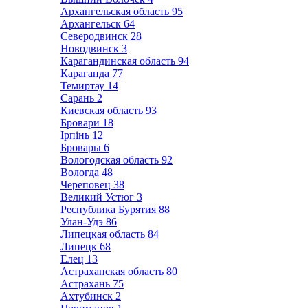
Архангельская область
95
Архангельск
64
Северодвинск
28
Новодвинск
3
Карагандинская область
94
Караганда
77
Темиртау
14
Сарань
2
Киевская область
93
Бровари
18
Ірпінь
12
Бровары
6
Вологодская область
92
Вологда
48
Череповец
38
Великий Устюг
3
Республика Бурятия
88
Улан-Удэ
86
Липецкая область
84
Липецк
68
Елец
13
Астраханская область
80
Астрахань
75
Ахтубинск
2