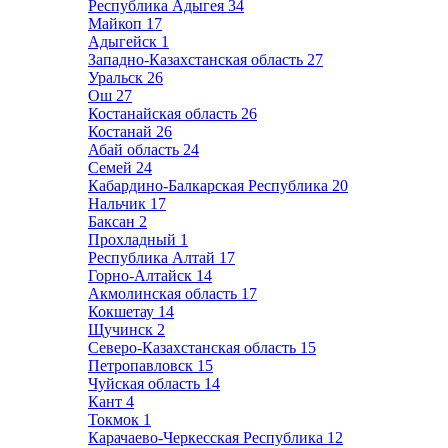
Республика Адыгея
34
Майкоп
17
Адыгейск
1
Западно-Казахстанская область
27
Уральск
26
Ош
27
Костанайская область
26
Костанай
26
Абай область
24
Семей
24
Кабардино-Балкарская Республика
20
Нальчик
17
Баксан
2
Прохладный
1
Республика Алтай
17
Горно-Алтайск
14
Акмолинская область
17
Кокшетау
14
Щучинск
2
Северо-Казахстанская область
15
Петропавловск
15
Чуйская область
14
Кант
4
Токмок
1
Карачаево-Черкесская Республика
12