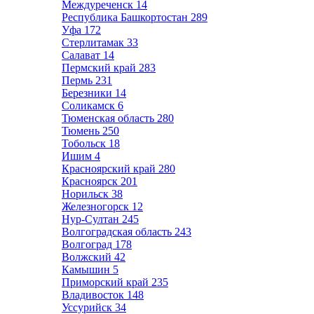
Междуреченск
14
Республика Башкортостан
289
Уфа
172
Стерлитамак
33
Салават
14
Пермский край
283
Пермь
231
Березники
14
Соликамск
6
Тюменская область
280
Тюмень
250
Тобольск
18
Ишим
4
Красноярский край
280
Красноярск
201
Норильск
38
Железногорск
12
Нур-Султан
245
Волгоградская область
243
Волгоград
178
Волжский
42
Камышин
5
Приморский край
235
Владивосток
148
Уссурийск
34