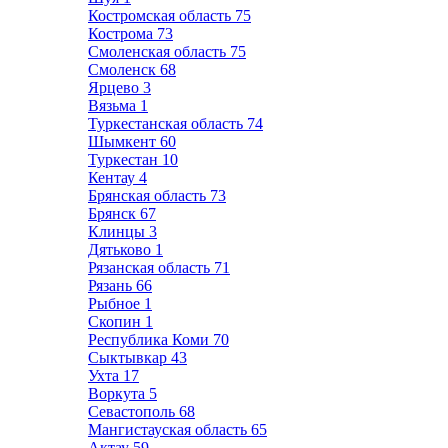
Костромская область
75
Кострома
73
Смоленская область
75
Смоленск
68
Ярцево
3
Вязьма
1
Туркестанская область
74
Шымкент
60
Туркестан
10
Кентау
4
Брянская область
73
Брянск
67
Клинцы
3
Дятьково
1
Рязанская область
71
Рязань
66
Рыбное
1
Скопин
1
Республика Коми
70
Сыктывкар
43
Ухта
17
Воркута
5
Севастополь
68
Мангистауская область
65
Актау
59