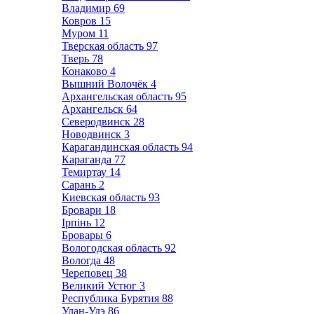
Владимир
69
Ковров
15
Муром
11
Тверская область
97
Тверь
78
Конаково
4
Вышний Волочёк
4
Архангельская область
95
Архангельск
64
Северодвинск
28
Новодвинск
3
Карагандинская область
94
Караганда
77
Темиртау
14
Сарань
2
Киевская область
93
Бровари
18
Ірпінь
12
Бровары
6
Вологодская область
92
Вологда
48
Череповец
38
Великий Устюг
3
Республика Бурятия
88
Улан-Удэ
86