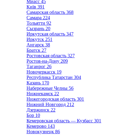
Миасс
45
Київ
391
Самарская область
368
Самара
224
Тольятти
92
Сызрань
20
Иркутская область
347
Иркутск
251
Ангарск
38
Братск
27
Ростовская область
327
Ростов-на-Дону
209
Таганрог
26
Новочеркасск
19
Республика Татарстан
304
Казань
170
Набережные Челны
56
Нижнекамск
22
Нижегородская область
301
Нижний Новгород
212
Дзержинск
22
Бор
10
Кемеровская область — Кузбасс
301
Кемерово
143
Новокузнецк
86