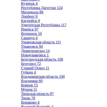
Кузнецк
4
Республика Дагестан
124
Махачкала
88
Дербент
9
Каспийск
9
Удмуртская Республика
117
Ижевск
97
Воткинск
10
Сарапул
4
Ульяновская область
111
Ульяновск
94
Димитровград
14
Новоульяновск
1
Белгородская область
108
Белгород
72
Старый Оскол
11
Губкин
4
Владимирская область
100
Владимир
69
Ковров
15
Муром
11
Тверская область
97
Тверь
78
Конаково
4
Вышний Волочёк
4