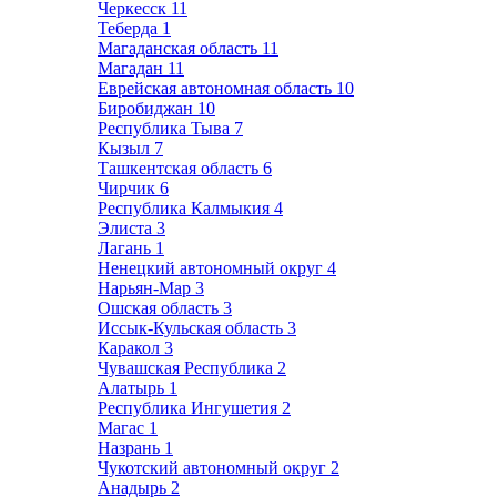
Черкесск
11
Теберда
1
Магаданская область
11
Магадан
11
Еврейская автономная область
10
Биробиджан
10
Республика Тыва
7
Кызыл
7
Ташкентская область
6
Чирчик
6
Республика Калмыкия
4
Элиста
3
Лагань
1
Ненецкий автономный округ
4
Нарьян-Мар
3
Ошская область
3
Иссык-Кульская область
3
Каракол
3
Чувашская Республика
2
Алатырь
1
Республика Ингушетия
2
Магас
1
Назрань
1
Чукотский автономный округ
2
Анадырь
2