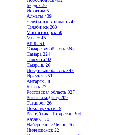
Бердск
26
Искитим
5
Алматы
439
Челябинская область
421
Челябинск
263
Магнитогорск
50
Миасс
45
Київ
391
Самарская область
368
Самара
224
Тольятти
92
Сызрань
20
Иркутская область
347
Иркутск
251
Ангарск
38
Братск
27
Ростовская область
327
Ростов-на-Дону
209
Таганрог
26
Новочеркасск
19
Республика Татарстан
304
Казань
170
Набережные Челны
56
Нижнекамск
22