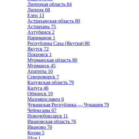
Липецкая область
84
Липецк
68
Елец
13
Астраханская область
80
Астрахань
75
Ахтубинск
2
Нариманов
1
Республика Саха (Якутия)
80
Якутск
72
Покровск
1
Мурманская область
80
Мурманск
45
Апатиты
10
Североморск
7
Калужская область
79
Калуга
46
Обнинск
19
Малоярославец
6
Чувашская Республика — Чувашия
79
Чебоксары
67
Новочебоксарск
11
Ивановская область
76
Иваново
70
Кохма
5
Шуя
1