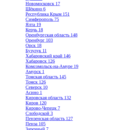
Новомосковск
17
Щёкино
6
Республика Крым
151
Симферополь
75
Ялта
19
Керчь
18
Оренбургская область
148
Оренбург
103
Орск
18
Бузулук
11
Хабаровский край
146
Хабаровск
126
Комсомольск-на-Амуре
19
Амурск
1
Томская область
145
Томск
126
Северск
10
Асино
1
Кировская область
132
Киров
120
Кирово-Чепецк
7
Слободской
3
Пензенская область
127
Пенза
105
Заречный
7