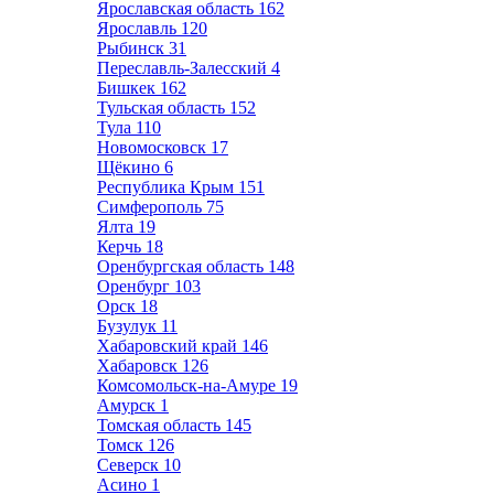
Ярославская область
162
Ярославль
120
Рыбинск
31
Переславль-Залесский
4
Бишкек
162
Тульская область
152
Тула
110
Новомосковск
17
Щёкино
6
Республика Крым
151
Симферополь
75
Ялта
19
Керчь
18
Оренбургская область
148
Оренбург
103
Орск
18
Бузулук
11
Хабаровский край
146
Хабаровск
126
Комсомольск-на-Амуре
19
Амурск
1
Томская область
145
Томск
126
Северск
10
Асино
1