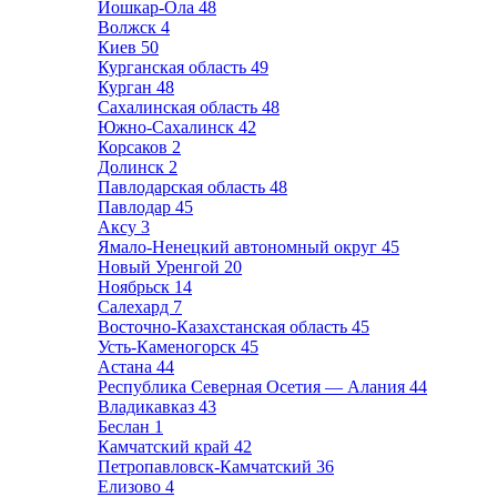
Йошкар-Ола
48
Волжск
4
Киев
50
Курганская область
49
Курган
48
Сахалинская область
48
Южно-Сахалинск
42
Корсаков
2
Долинск
2
Павлодарская область
48
Павлодар
45
Аксу
3
Ямало-Ненецкий автономный округ
45
Новый Уренгой
20
Ноябрьск
14
Салехард
7
Восточно-Казахстанская область
45
Усть-Каменогорск
45
Астана
44
Республика Северная Осетия — Алания
44
Владикавказ
43
Беслан
1
Камчатский край
42
Петропавловск-Камчатский
36
Елизово
4