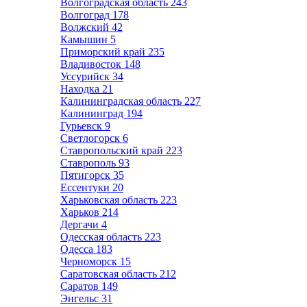
Волгоградская область
243
Волгоград
178
Волжский
42
Камышин
5
Приморский край
235
Владивосток
148
Уссурийск
34
Находка
21
Калининградская область
227
Калининград
194
Гурьевск
9
Светлогорск
6
Ставропольский край
223
Ставрополь
93
Пятигорск
35
Ессентуки
20
Харьковская область
223
Харьков
214
Дергачи
4
Одесская область
223
Одесса
183
Черноморск
15
Саратовская область
212
Саратов
149
Энгельс
31