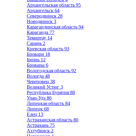
Архангельская область
95
Архангельск
64
Северодвинск
28
Новодвинск
3
Карагандинская область
94
Караганда
77
Темиртау
14
Сарань
2
Киевская область
93
Бровари
18
Ірпінь
12
Бровары
6
Вологодская область
92
Вологда
48
Череповец
38
Великий Устюг
3
Республика Бурятия
88
Улан-Удэ
86
Липецкая область
84
Липецк
68
Елец
13
Астраханская область
80
Астрахань
75
Ахтубинск
2