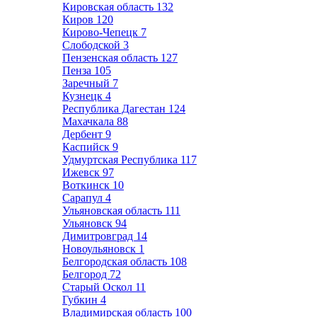
Кировская область
132
Киров
120
Кирово-Чепецк
7
Слободской
3
Пензенская область
127
Пенза
105
Заречный
7
Кузнецк
4
Республика Дагестан
124
Махачкала
88
Дербент
9
Каспийск
9
Удмуртская Республика
117
Ижевск
97
Воткинск
10
Сарапул
4
Ульяновская область
111
Ульяновск
94
Димитровград
14
Новоульяновск
1
Белгородская область
108
Белгород
72
Старый Оскол
11
Губкин
4
Владимирская область
100