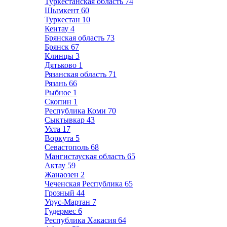
Туркестанская область
74
Шымкент
60
Туркестан
10
Кентау
4
Брянская область
73
Брянск
67
Клинцы
3
Дятьково
1
Рязанская область
71
Рязань
66
Рыбное
1
Скопин
1
Республика Коми
70
Сыктывкар
43
Ухта
17
Воркута
5
Севастополь
68
Мангистауская область
65
Актау
59
Жанаозен
2
Чеченская Республика
65
Грозный
44
Урус-Мартан
7
Гудермес
6
Республика Хакасия
64