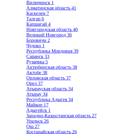
Вилючинск
1
Алматинская область
41
Каскелен
7
Талгар
6
Капшагай
4
Новгородская область
40
Великий Новгород
36
Боровичи
2
Чудово
1
Республика Мордовия
39
Саранск
33
Рузаевка
5
Актюбинская область
38
Актобе
38
Орловская область
37
Орел
37
Атырауская область
34
Атырау
34
Республика Адыгея
34
Майкоп
17
Адыгейск
1
Западно-Казахстанская область
27
Уральск
26
Ош
27
Костанайская область
26