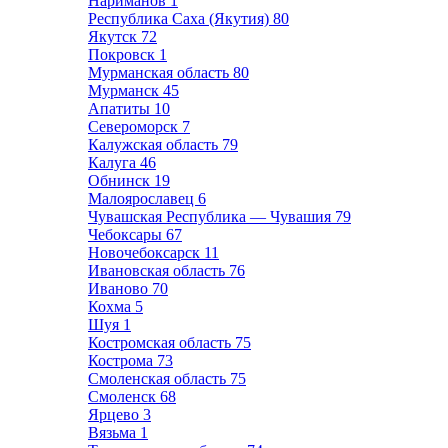
Нариманов
1
Республика Саха (Якутия)
80
Якутск
72
Покровск
1
Мурманская область
80
Мурманск
45
Апатиты
10
Североморск
7
Калужская область
79
Калуга
46
Обнинск
19
Малоярославец
6
Чувашская Республика — Чувашия
79
Чебоксары
67
Новочебоксарск
11
Ивановская область
76
Иваново
70
Кохма
5
Шуя
1
Костромская область
75
Кострома
73
Смоленская область
75
Смоленск
68
Ярцево
3
Вязьма
1