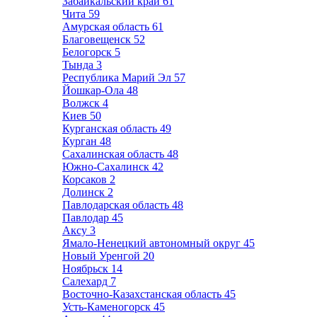
Забайкальский край
61
Чита
59
Амурская область
61
Благовещенск
52
Белогорск
5
Тында
3
Республика Марий Эл
57
Йошкар-Ола
48
Волжск
4
Киев
50
Курганская область
49
Курган
48
Сахалинская область
48
Южно-Сахалинск
42
Корсаков
2
Долинск
2
Павлодарская область
48
Павлодар
45
Аксу
3
Ямало-Ненецкий автономный округ
45
Новый Уренгой
20
Ноябрьск
14
Салехард
7
Восточно-Казахстанская область
45
Усть-Каменогорск
45