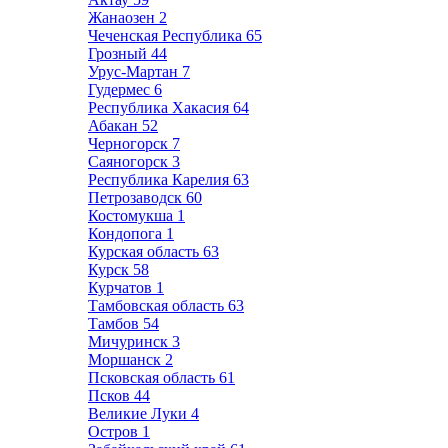
Жанаозен
2
Чеченская Республика
65
Грозный
44
Урус-Мартан
7
Гудермес
6
Республика Хакасия
64
Абакан
52
Черногорск
7
Саяногорск
3
Республика Карелия
63
Петрозаводск
60
Костомукша
1
Кондопога
1
Курская область
63
Курск
58
Курчатов
1
Тамбовская область
63
Тамбов
54
Мичуринск
3
Моршанск
2
Псковская область
61
Псков
44
Великие Луки
4
Остров
1