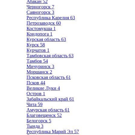
Абакан
52
Черногорск
7
Саяногорск
3
Республика Карелия
63
Петрозаводск
60
Костомукша
1
Кондопога
1
Курская область
63
Курск
58
Курчатов
1
Тамбовская область
63
Тамбов
54
Мичуринск
3
Моршанск
2
Псковская область
61
Псков
44
Великие Луки
4
Остров
1
Забайкальский край
61
Чита
59
Амурская область
61
Благовещенск
52
Белогорск
5
Тында
3
Республика Марий Эл
57