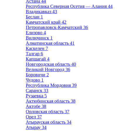
Астана
44
Республика Северная Осетия — Алания
44
Владикавказ
43
Беслан
1
Камчатский край
42
Петропавловск-Камчатский
36
Елизово
4
Вилючинск
1
Алматинская область
41
Каскелен
7
Талгар
6
Капшагай
4
Новгородская область
40
Великий Новгород
36
Боровичи
2
Чудово
1
Республика Мордовия
39
Саранск
33
Рузаевка
5
Актюбинская область
38
Актобе
38
Орловская область
37
Орел
37
Атырауская область
34
Атырау
34