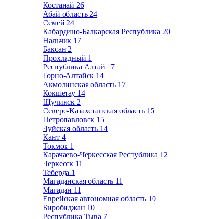
Костанай
26
Абай область
24
Семей
24
Кабардино-Балкарская Республика
20
Нальчик
17
Баксан
2
Прохладный
1
Республика Алтай
17
Горно-Алтайск
14
Акмолинская область
17
Кокшетау
14
Щучинск
2
Северо-Казахстанская область
15
Петропавловск
15
Чуйская область
14
Кант
4
Токмок
1
Карачаево-Черкесская Республика
12
Черкесск
11
Теберда
1
Магаданская область
11
Магадан
11
Еврейская автономная область
10
Биробиджан
10
Республика Тыва
7