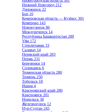
Нижегородская область
301
Нижний Новгород
212
Дзержинск
22
Бор
10
Кемеровская область — Кузбасс
301
Кемерово
143
Новокузнецк
86
Междуреченск
14
Республика Башкортостан
289
Уфа
172
Стерлитамак
33
Салават
14
Пермский край
283
Пермь
231
Березники
14
Соликамск
6
Тюменская область
280
Тюмень
250
Тобольск
18
Ишим
4
Красноярский край
280
Красноярск
201
Норильск
38
Железногорск
12
Нур-Султан
245