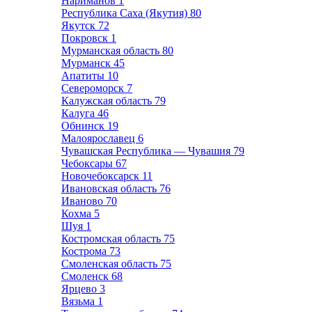
Нариманов
1
Республика Саха (Якутия)
80
Якутск
72
Покровск
1
Мурманская область
80
Мурманск
45
Апатиты
10
Североморск
7
Калужская область
79
Калуга
46
Обнинск
19
Малоярославец
6
Чувашская Республика — Чувашия
79
Чебоксары
67
Новочебоксарск
11
Ивановская область
76
Иваново
70
Кохма
5
Шуя
1
Костромская область
75
Кострома
73
Смоленская область
75
Смоленск
68
Ярцево
3
Вязьма
1