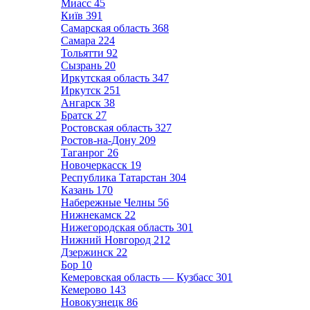
Миасс
45
Київ
391
Самарская область
368
Самара
224
Тольятти
92
Сызрань
20
Иркутская область
347
Иркутск
251
Ангарск
38
Братск
27
Ростовская область
327
Ростов-на-Дону
209
Таганрог
26
Новочеркасск
19
Республика Татарстан
304
Казань
170
Набережные Челны
56
Нижнекамск
22
Нижегородская область
301
Нижний Новгород
212
Дзержинск
22
Бор
10
Кемеровская область — Кузбасс
301
Кемерово
143
Новокузнецк
86