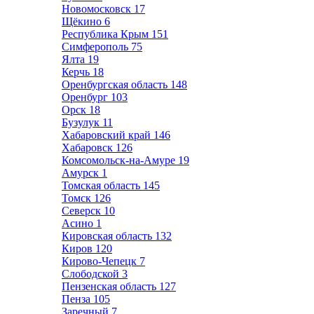
Новомосковск
17
Щёкино
6
Республика Крым
151
Симферополь
75
Ялта
19
Керчь
18
Оренбургская область
148
Оренбург
103
Орск
18
Бузулук
11
Хабаровский край
146
Хабаровск
126
Комсомольск-на-Амуре
19
Амурск
1
Томская область
145
Томск
126
Северск
10
Асино
1
Кировская область
132
Киров
120
Кирово-Чепецк
7
Слободской
3
Пензенская область
127
Пенза
105
Заречный
7