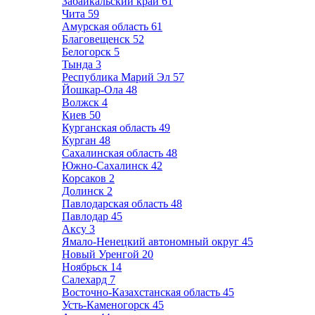
Забайкальский край
61
Чита
59
Амурская область
61
Благовещенск
52
Белогорск
5
Тында
3
Республика Марий Эл
57
Йошкар-Ола
48
Волжск
4
Киев
50
Курганская область
49
Курган
48
Сахалинская область
48
Южно-Сахалинск
42
Корсаков
2
Долинск
2
Павлодарская область
48
Павлодар
45
Аксу
3
Ямало-Ненецкий автономный округ
45
Новый Уренгой
20
Ноябрьск
14
Салехард
7
Восточно-Казахстанская область
45
Усть-Каменогорск
45