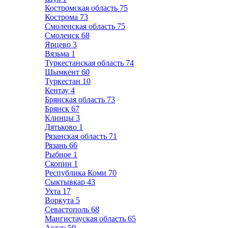
Костромская область
75
Кострома
73
Смоленская область
75
Смоленск
68
Ярцево
3
Вязьма
1
Туркестанская область
74
Шымкент
60
Туркестан
10
Кентау
4
Брянская область
73
Брянск
67
Клинцы
3
Дятьково
1
Рязанская область
71
Рязань
66
Рыбное
1
Скопин
1
Республика Коми
70
Сыктывкар
43
Ухта
17
Воркута
5
Севастополь
68
Мангистауская область
65
Актау
59