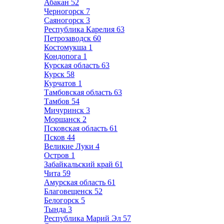
Абакан
52
Черногорск
7
Саяногорск
3
Республика Карелия
63
Петрозаводск
60
Костомукша
1
Кондопога
1
Курская область
63
Курск
58
Курчатов
1
Тамбовская область
63
Тамбов
54
Мичуринск
3
Моршанск
2
Псковская область
61
Псков
44
Великие Луки
4
Остров
1
Забайкальский край
61
Чита
59
Амурская область
61
Благовещенск
52
Белогорск
5
Тында
3
Республика Марий Эл
57