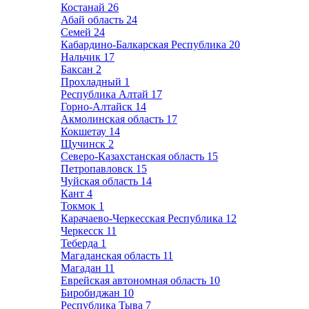
Костанай
26
Абай область
24
Семей
24
Кабардино-Балкарская Республика
20
Нальчик
17
Баксан
2
Прохладный
1
Республика Алтай
17
Горно-Алтайск
14
Акмолинская область
17
Кокшетау
14
Щучинск
2
Северо-Казахстанская область
15
Петропавловск
15
Чуйская область
14
Кант
4
Токмок
1
Карачаево-Черкесская Республика
12
Черкесск
11
Теберда
1
Магаданская область
11
Магадан
11
Еврейская автономная область
10
Биробиджан
10
Республика Тыва
7