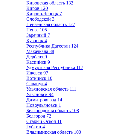
Кировская область
132
Киров
120
Кирово-Чепецк
7
Слободской
3
Пензенская область
127
Пенза
105
Заречный
7
Кузнецк
4
Республика Дагестан
124
Махачкала
88
Дербент
9
Каспийск
9
Удмуртская Республика
117
Ижевск
97
Воткинск
10
Сарапул
4
Ульяновская область
111
Ульяновск
94
Димитровград
14
Новоульяновск
1
Белгородская область
108
Белгород
72
Старый Оскол
11
Губкин
4
Владимирская область
100