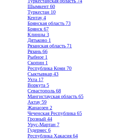
Туркестанская область
74
Шымкент
60
Туркестан
10
Кентау
4
Брянская область
73
Брянск
67
Клинцы
3
Дятьково
1
Рязанская область
71
Рязань
66
Рыбное
1
Скопин
1
Республика Коми
70
Сыктывкар
43
Ухта
17
Воркута
5
Севастополь
68
Мангистауская область
65
Актау
59
Жанаозен
2
Чеченская Республика
65
Грозный
44
Урус-Мартан
7
Гудермес
6
Республика Хакасия
64