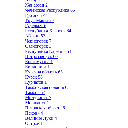
Жанаозен
2
Чеченская Республика
65
Грозный
44
Урус-Мартан
7
Гудермес
6
Республика Хакасия
64
Абакан
52
Черногорск
7
Саяногорск
3
Республика Карелия
63
Петрозаводск
60
Костомукша
1
Кондопога
1
Курская область
63
Курск
58
Курчатов
1
Тамбовская область
63
Тамбов
54
Мичуринск
3
Моршанск
2
Псковская область
61
Псков
44
Великие Луки
4
Остров
1