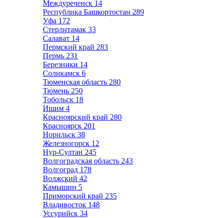
Междуреченск
14
Республика Башкортостан
289
Уфа
172
Стерлитамак
33
Салават
14
Пермский край
283
Пермь
231
Березники
14
Соликамск
6
Тюменская область
280
Тюмень
250
Тобольск
18
Ишим
4
Красноярский край
280
Красноярск
201
Норильск
38
Железногорск
12
Нур-Султан
245
Волгоградская область
243
Волгоград
178
Волжский
42
Камышин
5
Приморский край
235
Владивосток
148
Уссурийск
34