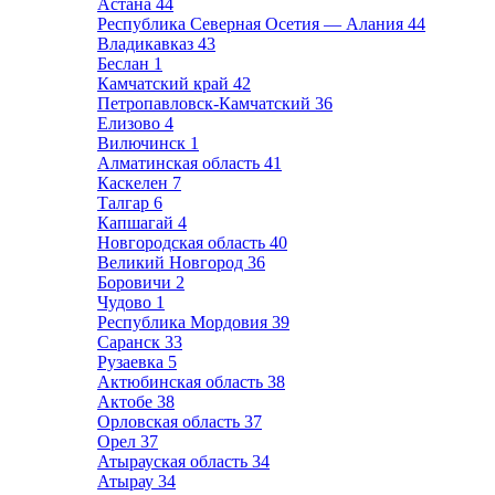
Астана
44
Республика Северная Осетия — Алания
44
Владикавказ
43
Беслан
1
Камчатский край
42
Петропавловск-Камчатский
36
Елизово
4
Вилючинск
1
Алматинская область
41
Каскелен
7
Талгар
6
Капшагай
4
Новгородская область
40
Великий Новгород
36
Боровичи
2
Чудово
1
Республика Мордовия
39
Саранск
33
Рузаевка
5
Актюбинская область
38
Актобе
38
Орловская область
37
Орел
37
Атырауская область
34
Атырау
34