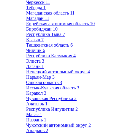
Черкесск
11
Теберда
1
Магаданская область
11
Магадан
11
Еврейская автономная область
10
Биробиджан
10
Республика Тыва
7
Кызыл
7
Ташкентская область
6
Чирчик
6
Республика Калмыкия
4
Элиста
3
Лагань
1
Ненецкий автономный округ
4
Нарьян-Мар
3
Ошская область
3
Иссык-Кульская область
3
Каракол
3
Чувашская Республика
2
Алатырь
1
Республика Ингушетия
2
Магас
1
Назрань
1
Чукотский автономный округ
2
Анадырь
2