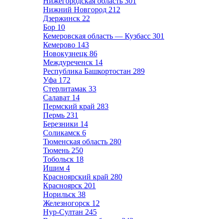
Нижегородская область
301
Нижний Новгород
212
Дзержинск
22
Бор
10
Кемеровская область — Кузбасс
301
Кемерово
143
Новокузнецк
86
Междуреченск
14
Республика Башкортостан
289
Уфа
172
Стерлитамак
33
Салават
14
Пермский край
283
Пермь
231
Березники
14
Соликамск
6
Тюменская область
280
Тюмень
250
Тобольск
18
Ишим
4
Красноярский край
280
Красноярск
201
Норильск
38
Железногорск
12
Нур-Султан
245