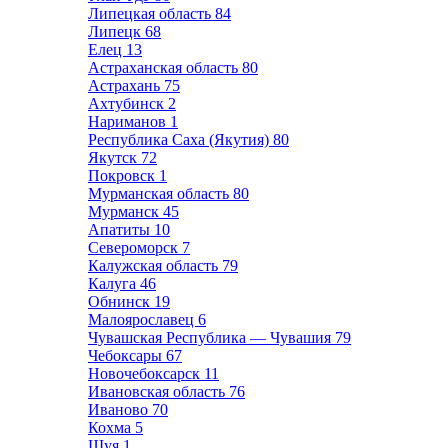
Липецкая область
84
Липецк
68
Елец
13
Астраханская область
80
Астрахань
75
Ахтубинск
2
Нариманов
1
Республика Саха (Якутия)
80
Якутск
72
Покровск
1
Мурманская область
80
Мурманск
45
Апатиты
10
Североморск
7
Калужская область
79
Калуга
46
Обнинск
19
Малоярославец
6
Чувашская Республика — Чувашия
79
Чебоксары
67
Новочебоксарск
11
Ивановская область
76
Иваново
70
Кохма
5
Шуя
1