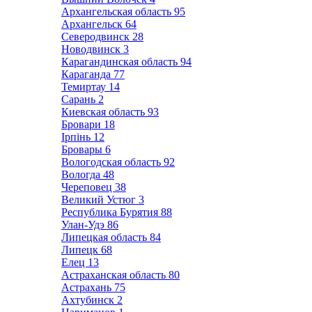
Архангельская область
95
Архангельск
64
Северодвинск
28
Новодвинск
3
Карагандинская область
94
Караганда
77
Темиртау
14
Сарань
2
Киевская область
93
Бровари
18
Ірпінь
12
Бровары
6
Вологодская область
92
Вологда
48
Череповец
38
Великий Устюг
3
Республика Бурятия
88
Улан-Удэ
86
Липецкая область
84
Липецк
68
Елец
13
Астраханская область
80
Астрахань
75
Ахтубинск
2