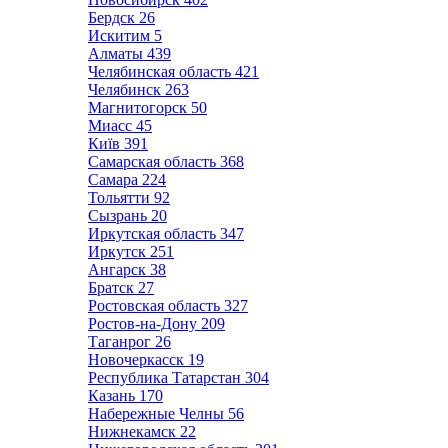
Бердск
26
Искитим
5
Алматы
439
Челябинская область
421
Челябинск
263
Магнитогорск
50
Миасс
45
Київ
391
Самарская область
368
Самара
224
Тольятти
92
Сызрань
20
Иркутская область
347
Иркутск
251
Ангарск
38
Братск
27
Ростовская область
327
Ростов-на-Дону
209
Таганрог
26
Новочеркасск
19
Республика Татарстан
304
Казань
170
Набережные Челны
56
Нижнекамск
22