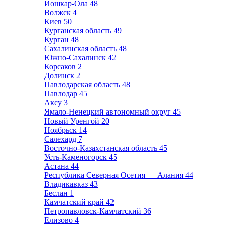
Йошкар-Ола
48
Волжск
4
Киев
50
Курганская область
49
Курган
48
Сахалинская область
48
Южно-Сахалинск
42
Корсаков
2
Долинск
2
Павлодарская область
48
Павлодар
45
Аксу
3
Ямало-Ненецкий автономный округ
45
Новый Уренгой
20
Ноябрьск
14
Салехард
7
Восточно-Казахстанская область
45
Усть-Каменогорск
45
Астана
44
Республика Северная Осетия — Алания
44
Владикавказ
43
Беслан
1
Камчатский край
42
Петропавловск-Камчатский
36
Елизово
4