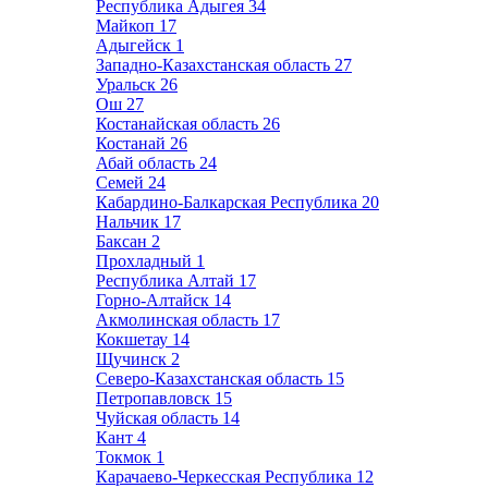
Республика Адыгея
34
Майкоп
17
Адыгейск
1
Западно-Казахстанская область
27
Уральск
26
Ош
27
Костанайская область
26
Костанай
26
Абай область
24
Семей
24
Кабардино-Балкарская Республика
20
Нальчик
17
Баксан
2
Прохладный
1
Республика Алтай
17
Горно-Алтайск
14
Акмолинская область
17
Кокшетау
14
Щучинск
2
Северо-Казахстанская область
15
Петропавловск
15
Чуйская область
14
Кант
4
Токмок
1
Карачаево-Черкесская Республика
12