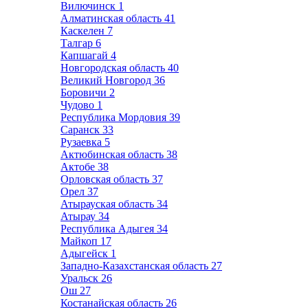
Вилючинск
1
Алматинская область
41
Каскелен
7
Талгар
6
Капшагай
4
Новгородская область
40
Великий Новгород
36
Боровичи
2
Чудово
1
Республика Мордовия
39
Саранск
33
Рузаевка
5
Актюбинская область
38
Актобе
38
Орловская область
37
Орел
37
Атырауская область
34
Атырау
34
Республика Адыгея
34
Майкоп
17
Адыгейск
1
Западно-Казахстанская область
27
Уральск
26
Ош
27
Костанайская область
26