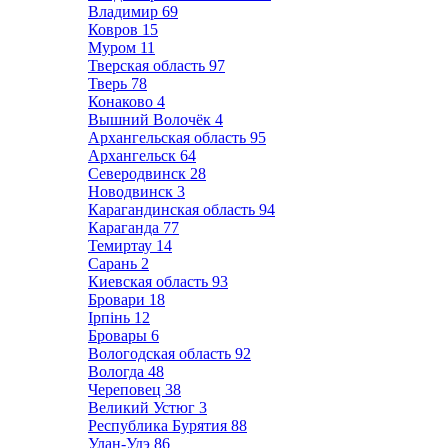
Владимир
69
Ковров
15
Муром
11
Тверская область
97
Тверь
78
Конаково
4
Вышний Волочёк
4
Архангельская область
95
Архангельск
64
Северодвинск
28
Новодвинск
3
Карагандинская область
94
Караганда
77
Темиртау
14
Сарань
2
Киевская область
93
Бровари
18
Ірпінь
12
Бровары
6
Вологодская область
92
Вологда
48
Череповец
38
Великий Устюг
3
Республика Бурятия
88
Улан-Удэ
86