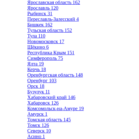
Ярославская область
162
Ярославль
120
Рыбинск
31
Переславль-Залесский
4
Бишкек
162
Тульская область
152
Тула
110
Новомосковск
17
Щёкино
6
Республика Крым
151
Симферополь
75
Ялта
19
Керчь
18
Оренбургская область
148
Оренбург
103
Орск
18
Бузулук
11
Хабаровский край
146
Хабаровск
126
Комсомольск-на-Амуре
19
Амурск
1
Томская область
145
Томск
126
Северск
10
Асино
1