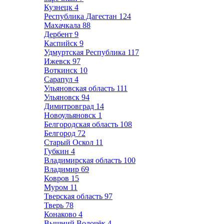
Кузнецк
4
Республика Дагестан
124
Махачкала
88
Дербент
9
Каспийск
9
Удмуртская Республика
117
Ижевск
97
Воткинск
10
Сарапул
4
Ульяновская область
111
Ульяновск
94
Димитровград
14
Новоульяновск
1
Белгородская область
108
Белгород
72
Старый Оскол
11
Губкин
4
Владимирская область
100
Владимир
69
Ковров
15
Муром
11
Тверская область
97
Тверь
78
Конаково
4
Вышний Волочёк
4