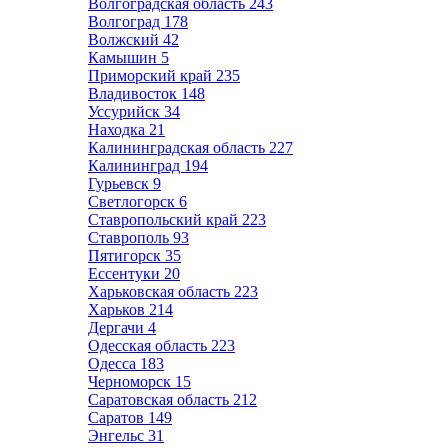
Волгоградская область
243
Волгоград
178
Волжский
42
Камышин
5
Приморский край
235
Владивосток
148
Уссурийск
34
Находка
21
Калининградская область
227
Калининград
194
Гурьевск
9
Светлогорск
6
Ставропольский край
223
Ставрополь
93
Пятигорск
35
Ессентуки
20
Харьковская область
223
Харьков
214
Дергачи
4
Одесская область
223
Одесса
183
Черноморск
15
Саратовская область
212
Саратов
149
Энгельс
31