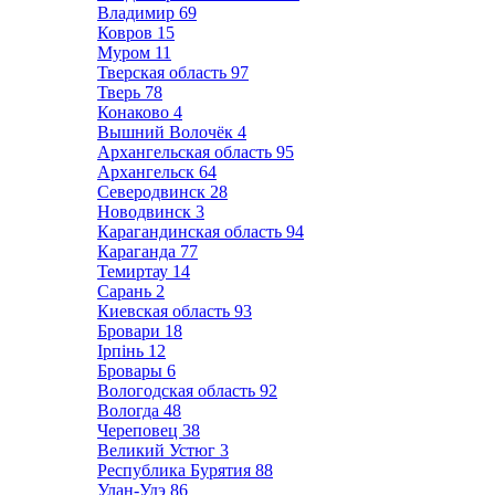
Владимир
69
Ковров
15
Муром
11
Тверская область
97
Тверь
78
Конаково
4
Вышний Волочёк
4
Архангельская область
95
Архангельск
64
Северодвинск
28
Новодвинск
3
Карагандинская область
94
Караганда
77
Темиртау
14
Сарань
2
Киевская область
93
Бровари
18
Ірпінь
12
Бровары
6
Вологодская область
92
Вологда
48
Череповец
38
Великий Устюг
3
Республика Бурятия
88
Улан-Удэ
86