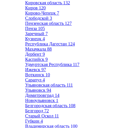
Кировская область
132
Киров
120
Кирово-Чепецк
7
Слободской
3
Пензенская область
127
Пенза
105
Заречный
7
Кузнецк
4
Республика Дагестан
124
Махачкала
88
Дербент
9
Каспийск
9
Удмуртская Республика
117
Ижевск
97
Воткинск
10
Сарапул
4
Ульяновская область
111
Ульяновск
94
Димитровград
14
Новоульяновск
1
Белгородская область
108
Белгород
72
Старый Оскол
11
Губкин
4
Владимирская область
100