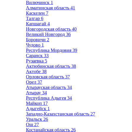
Вилючинск
1
Алматинская область
41
Каскелен
7
Талгар
6
Капшагай
4
Новгородская область
40
Великий Новгород
36
Боровичи
2
Чудово
1
Республика Мордовия
39
Саранск
33
Рузаевка
5
Актюбинская область
38
Актобе
38
Орловская область
37
Орел
37
Атырауская область
34
Атырау
34
Республика Адыгея
34
Майкоп
17
Адыгейск
1
Западно-Казахстанская область
27
Уральск
26
Ош
27
Костанайская область
26