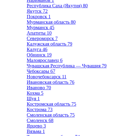
Нариманов
1
Республика Саха (Якутия)
80
Якутск
72
Покровск
1
Мурманская область
80
Мурманск
45
Апатиты
10
Североморск
7
Калужская область
79
Калуга
46
Обнинск
19
Малоярославец
6
Чувашская Республика — Чувашия
79
Чебоксары
67
Новочебоксарск
11
Ивановская область
76
Иваново
70
Кохма
5
Шуя
1
Костромская область
75
Кострома
73
Смоленская область
75
Смоленск
68
Ярцево
3
Вязьма
1