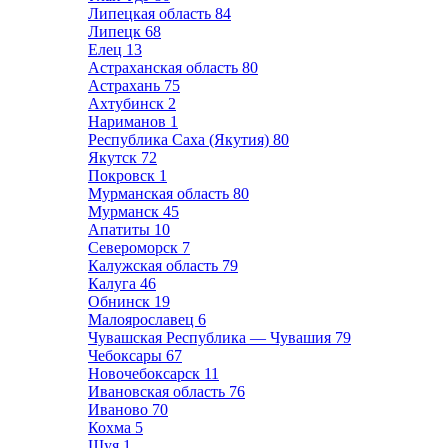
Липецкая область
84
Липецк
68
Елец
13
Астраханская область
80
Астрахань
75
Ахтубинск
2
Нариманов
1
Республика Саха (Якутия)
80
Якутск
72
Покровск
1
Мурманская область
80
Мурманск
45
Апатиты
10
Североморск
7
Калужская область
79
Калуга
46
Обнинск
19
Малоярославец
6
Чувашская Республика — Чувашия
79
Чебоксары
67
Новочебоксарск
11
Ивановская область
76
Иваново
70
Кохма
5
Шуя
1