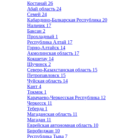
Костанай
26
Абай область
24
Семей
24
Кабардино-Балкарская Республика
20
Нальчик
17
Баксан
2
Прохладный
1
Республика Алтай
17
Горно-Алтайск
14
Акмолинская область
17
Кокшетау
14
Щучинск
2
Северо-Казахстанская область
15
Петропавловск
15
Чуйская область
14
Кант
4
Токмок
1
Карачаево-Черкесская Республика
12
Черкесск
11
Теберда
1
Магаданская область
11
Магадан
11
Еврейская автономная область
10
Биробиджан
10
Республика Тыва
7