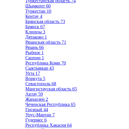
Туркестанская область
74
Шымкент
60
Туркестан
10
Кентау
4
Брянская область
73
Брянск
67
Клинцы
3
Дятьково
1
Рязанская область
71
Рязань
66
Рыбное
1
Скопин
1
Республика Коми
70
Сыктывкар
43
Ухта
17
Воркута
5
Севастополь
68
Мангистауская область
65
Актау
59
Жанаозен
2
Чеченская Республика
65
Грозный
44
Урус-Мартан
7
Гудермес
6
Республика Хакасия
64