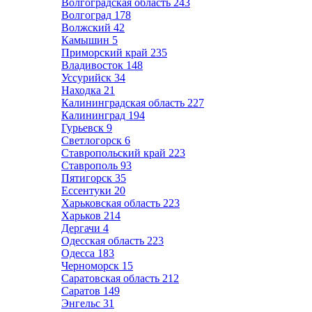
Волгоградская область
243
Волгоград
178
Волжский
42
Камышин
5
Приморский край
235
Владивосток
148
Уссурийск
34
Находка
21
Калининградская область
227
Калининград
194
Гурьевск
9
Светлогорск
6
Ставропольский край
223
Ставрополь
93
Пятигорск
35
Ессентуки
20
Харьковская область
223
Харьков
214
Дергачи
4
Одесская область
223
Одесса
183
Черноморск
15
Саратовская область
212
Саратов
149
Энгельс
31