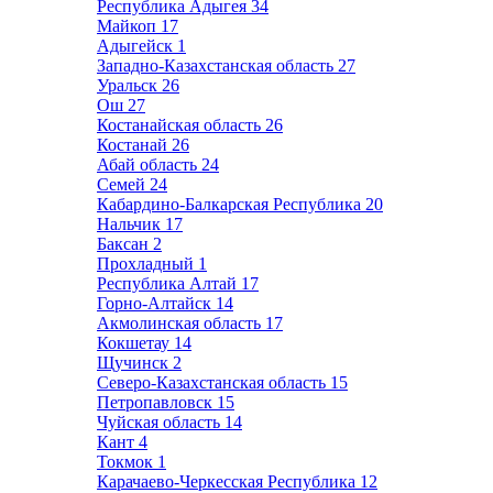
Республика Адыгея
34
Майкоп
17
Адыгейск
1
Западно-Казахстанская область
27
Уральск
26
Ош
27
Костанайская область
26
Костанай
26
Абай область
24
Семей
24
Кабардино-Балкарская Республика
20
Нальчик
17
Баксан
2
Прохладный
1
Республика Алтай
17
Горно-Алтайск
14
Акмолинская область
17
Кокшетау
14
Щучинск
2
Северо-Казахстанская область
15
Петропавловск
15
Чуйская область
14
Кант
4
Токмок
1
Карачаево-Черкесская Республика
12