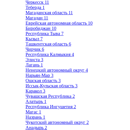
Черкесск
11
Теберда
1
Магаданская область
11
Магадан
11
Еврейская автономная область
10
Биробиджан
10
Республика Тыва
7
Кызыл
7
Ташкентская область
6
Чирчик
6
Республика Калмыкия
4
Элиста
3
Лагань
1
Ненецкий автономный округ
4
Нарьян-Мар
3
Ошская область
3
Иссык-Кульская область
3
Каракол
3
Чувашская Республика
2
Алатырь
1
Республика Ингушетия
2
Магас
1
Назрань
1
Чукотский автономный округ
2
Анадырь
2