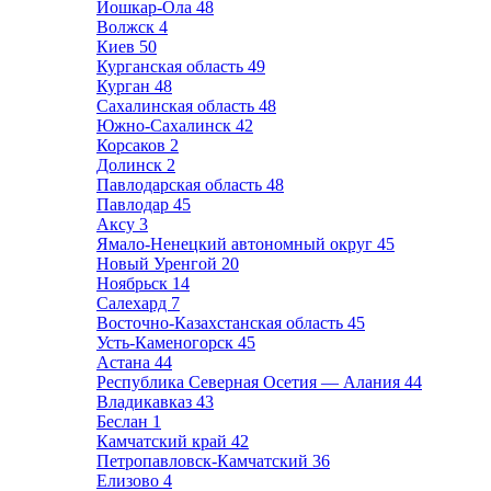
Йошкар-Ола
48
Волжск
4
Киев
50
Курганская область
49
Курган
48
Сахалинская область
48
Южно-Сахалинск
42
Корсаков
2
Долинск
2
Павлодарская область
48
Павлодар
45
Аксу
3
Ямало-Ненецкий автономный округ
45
Новый Уренгой
20
Ноябрьск
14
Салехард
7
Восточно-Казахстанская область
45
Усть-Каменогорск
45
Астана
44
Республика Северная Осетия — Алания
44
Владикавказ
43
Беслан
1
Камчатский край
42
Петропавловск-Камчатский
36
Елизово
4