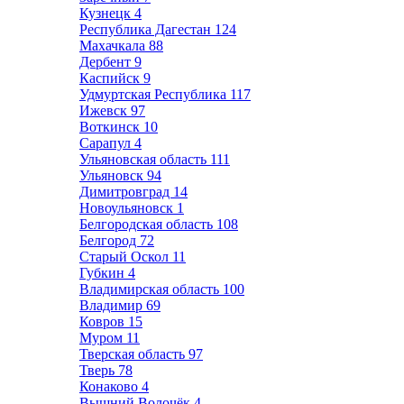
Кузнецк
4
Республика Дагестан
124
Махачкала
88
Дербент
9
Каспийск
9
Удмуртская Республика
117
Ижевск
97
Воткинск
10
Сарапул
4
Ульяновская область
111
Ульяновск
94
Димитровград
14
Новоульяновск
1
Белгородская область
108
Белгород
72
Старый Оскол
11
Губкин
4
Владимирская область
100
Владимир
69
Ковров
15
Муром
11
Тверская область
97
Тверь
78
Конаково
4
Вышний Волочёк
4