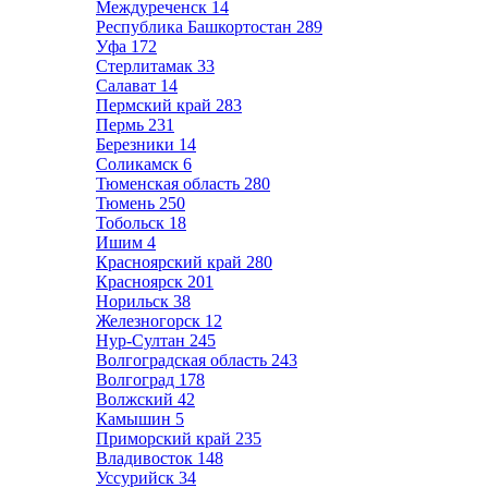
Междуреченск
14
Республика Башкортостан
289
Уфа
172
Стерлитамак
33
Салават
14
Пермский край
283
Пермь
231
Березники
14
Соликамск
6
Тюменская область
280
Тюмень
250
Тобольск
18
Ишим
4
Красноярский край
280
Красноярск
201
Норильск
38
Железногорск
12
Нур-Султан
245
Волгоградская область
243
Волгоград
178
Волжский
42
Камышин
5
Приморский край
235
Владивосток
148
Уссурийск
34