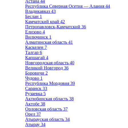
Астана
44
Республика Северная Осетия — Алания
44
Владикавказ
43
Беслан
1
Камчатский край
42
Петропавловск-Камчатский
36
Елизово
4
Вилючинск
1
Алматинская область
41
Каскелен
7
Талгар
6
Капшагай
4
Новгородская область
40
Великий Новгород
36
Боровичи
2
Чудово
1
Республика Мордовия
39
Саранск
33
Рузаевка
5
Актюбинская область
38
Актобе
38
Орловская область
37
Орел
37
Атырауская область
34
Атырау
34