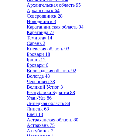
Архангельская область
95
Архангельск
64
Северодвинск
28
Новодвинск
3
Карагандинская область
94
Караганда
77
Темиртау
14
Сарань
2
Киевская область
93
Бровари
18
Ірпінь
12
Бровары
6
Вологодская область
92
Вологда
48
Череповец
38
Великий Устюг
3
Республика Бурятия
88
Улан-Удэ
86
Липецкая область
84
Липецк
68
Елец
13
Астраханская область
80
Астрахань
75
Ахтубинск
2