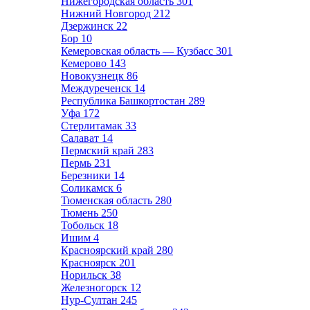
Нижегородская область
301
Нижний Новгород
212
Дзержинск
22
Бор
10
Кемеровская область — Кузбасс
301
Кемерово
143
Новокузнецк
86
Междуреченск
14
Республика Башкортостан
289
Уфа
172
Стерлитамак
33
Салават
14
Пермский край
283
Пермь
231
Березники
14
Соликамск
6
Тюменская область
280
Тюмень
250
Тобольск
18
Ишим
4
Красноярский край
280
Красноярск
201
Норильск
38
Железногорск
12
Нур-Султан
245