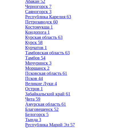
Абакан
52
Черногорск
7
Саяногорск
3
Республика Карелия
63
Петрозаводск
60
Костомукша
1
Кондопога
1
Курская область
63
Курск
58
Курчатов
1
Тамбовская область
63
Тамбов
54
Мичуринск
3
Моршанск
2
Псковская область
61
Псков
44
Великие Луки
4
Остров
1
Забайкальский край
61
Чита
59
Амурская область
61
Благовещенск
52
Белогорск
5
Тында
3
Республика Марий Эл
57