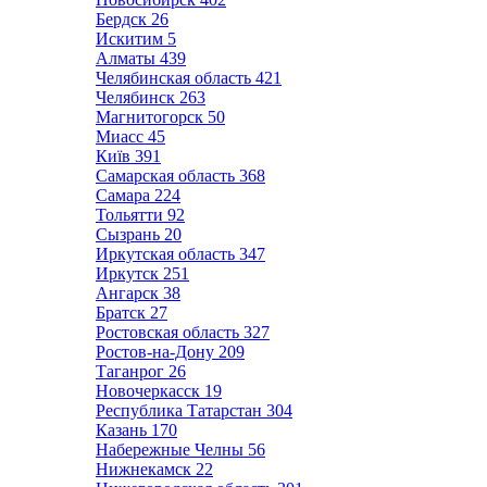
Бердск
26
Искитим
5
Алматы
439
Челябинская область
421
Челябинск
263
Магнитогорск
50
Миасс
45
Київ
391
Самарская область
368
Самара
224
Тольятти
92
Сызрань
20
Иркутская область
347
Иркутск
251
Ангарск
38
Братск
27
Ростовская область
327
Ростов-на-Дону
209
Таганрог
26
Новочеркасск
19
Республика Татарстан
304
Казань
170
Набережные Челны
56
Нижнекамск
22