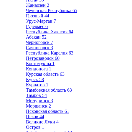
Жанаозен
2
Чеченская Республика
65
Грозный
44
Урус-Мартан
7
Гудермес
6
Республика Хакасия
64
Абакан
52
Черногорск
7
Саяногорск
3
Республика Карелия
63
Петрозаводск
60
Костомукша
1
Кондопога
1
Курская область
63
Курск
58
Курчатов
1
Тамбовская область
63
Тамбов
54
Мичуринск
3
Моршанск
2
Псковская область
61
Псков
44
Великие Луки
4
Остров
1