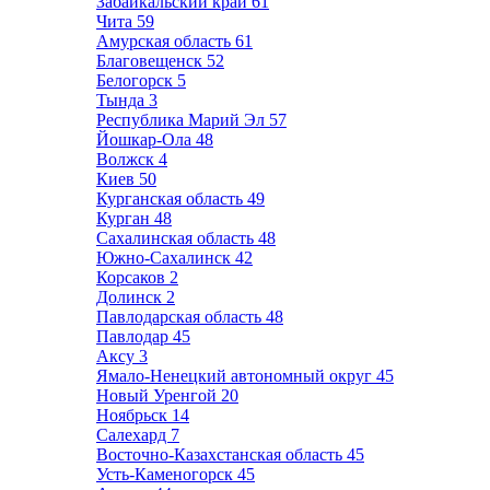
Забайкальский край
61
Чита
59
Амурская область
61
Благовещенск
52
Белогорск
5
Тында
3
Республика Марий Эл
57
Йошкар-Ола
48
Волжск
4
Киев
50
Курганская область
49
Курган
48
Сахалинская область
48
Южно-Сахалинск
42
Корсаков
2
Долинск
2
Павлодарская область
48
Павлодар
45
Аксу
3
Ямало-Ненецкий автономный округ
45
Новый Уренгой
20
Ноябрьск
14
Салехард
7
Восточно-Казахстанская область
45
Усть-Каменогорск
45