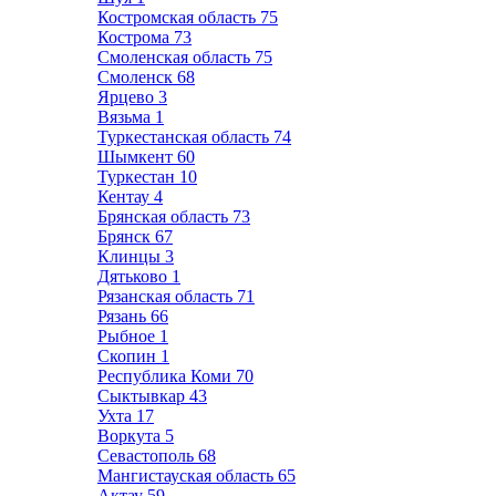
Костромская область
75
Кострома
73
Смоленская область
75
Смоленск
68
Ярцево
3
Вязьма
1
Туркестанская область
74
Шымкент
60
Туркестан
10
Кентау
4
Брянская область
73
Брянск
67
Клинцы
3
Дятьково
1
Рязанская область
71
Рязань
66
Рыбное
1
Скопин
1
Республика Коми
70
Сыктывкар
43
Ухта
17
Воркута
5
Севастополь
68
Мангистауская область
65
Актау
59