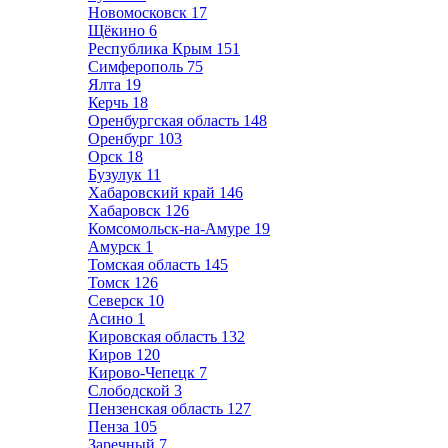
Новомосковск
17
Щёкино
6
Республика Крым
151
Симферополь
75
Ялта
19
Керчь
18
Оренбургская область
148
Оренбург
103
Орск
18
Бузулук
11
Хабаровский край
146
Хабаровск
126
Комсомольск-на-Амуре
19
Амурск
1
Томская область
145
Томск
126
Северск
10
Асино
1
Кировская область
132
Киров
120
Кирово-Чепецк
7
Слободской
3
Пензенская область
127
Пенза
105
Заречный
7