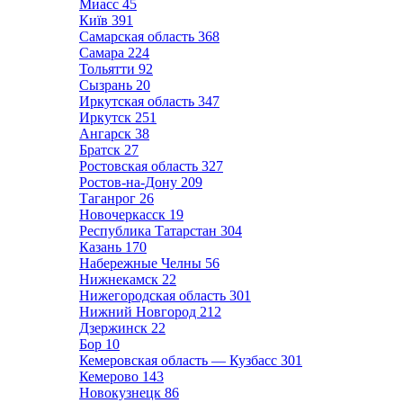
Миасс
45
Київ
391
Самарская область
368
Самара
224
Тольятти
92
Сызрань
20
Иркутская область
347
Иркутск
251
Ангарск
38
Братск
27
Ростовская область
327
Ростов-на-Дону
209
Таганрог
26
Новочеркасск
19
Республика Татарстан
304
Казань
170
Набережные Челны
56
Нижнекамск
22
Нижегородская область
301
Нижний Новгород
212
Дзержинск
22
Бор
10
Кемеровская область — Кузбасс
301
Кемерово
143
Новокузнецк
86