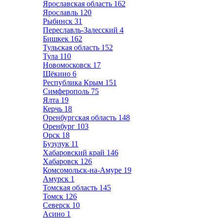
Ярославская область
162
Ярославль
120
Рыбинск
31
Переславль-Залесский
4
Бишкек
162
Тульская область
152
Тула
110
Новомосковск
17
Щёкино
6
Республика Крым
151
Симферополь
75
Ялта
19
Керчь
18
Оренбургская область
148
Оренбург
103
Орск
18
Бузулук
11
Хабаровский край
146
Хабаровск
126
Комсомольск-на-Амуре
19
Амурск
1
Томская область
145
Томск
126
Северск
10
Асино
1