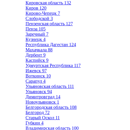
Кировская область
132
Киров
120
Кирово-Чепецк
7
Слободской
3
Пензенская область
127
Пенза
105
Заречный
7
Кузнецк
4
Республика Дагестан
124
Махачкала
88
Дербент
9
Каспийск
9
Удмуртская Республика
117
Ижевск
97
Воткинск
10
Сарапул
4
Ульяновская область
111
Ульяновск
94
Димитровград
14
Новоульяновск
1
Белгородская область
108
Белгород
72
Старый Оскол
11
Губкин
4
Владимирская область
100