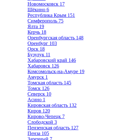
Новомосковск
17
Щёкино
6
Республика Крым
151
Симферополь
75
Ялта
19
Керчь
18
Оренбургская область
148
Оренбург
103
Орск
18
Бузулук
11
Хабаровский край
146
Хабаровск
126
Комсомольск-на-Амуре
19
Амурск
1
Томская область
145
Томск
126
Северск
10
Асино
1
Кировская область
132
Киров
120
Кирово-Чепецк
7
Слободской
3
Пензенская область
127
Пенза
105
Заречный
7