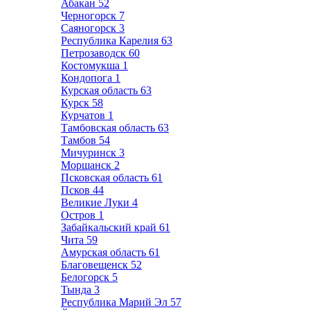
Абакан
52
Черногорск
7
Саяногорск
3
Республика Карелия
63
Петрозаводск
60
Костомукша
1
Кондопога
1
Курская область
63
Курск
58
Курчатов
1
Тамбовская область
63
Тамбов
54
Мичуринск
3
Моршанск
2
Псковская область
61
Псков
44
Великие Луки
4
Остров
1
Забайкальский край
61
Чита
59
Амурская область
61
Благовещенск
52
Белогорск
5
Тында
3
Республика Марий Эл
57