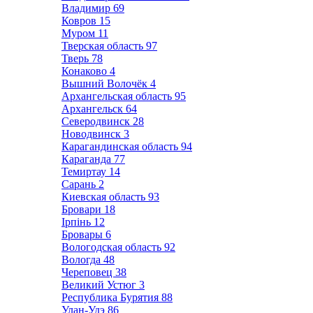
Владимир
69
Ковров
15
Муром
11
Тверская область
97
Тверь
78
Конаково
4
Вышний Волочёк
4
Архангельская область
95
Архангельск
64
Северодвинск
28
Новодвинск
3
Карагандинская область
94
Караганда
77
Темиртау
14
Сарань
2
Киевская область
93
Бровари
18
Ірпінь
12
Бровары
6
Вологодская область
92
Вологда
48
Череповец
38
Великий Устюг
3
Республика Бурятия
88
Улан-Удэ
86