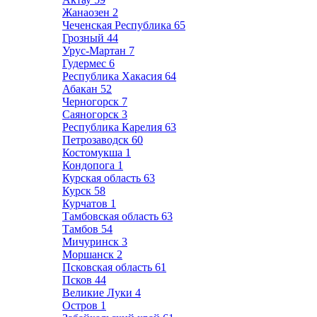
Жанаозен
2
Чеченская Республика
65
Грозный
44
Урус-Мартан
7
Гудермес
6
Республика Хакасия
64
Абакан
52
Черногорск
7
Саяногорск
3
Республика Карелия
63
Петрозаводск
60
Костомукша
1
Кондопога
1
Курская область
63
Курск
58
Курчатов
1
Тамбовская область
63
Тамбов
54
Мичуринск
3
Моршанск
2
Псковская область
61
Псков
44
Великие Луки
4
Остров
1