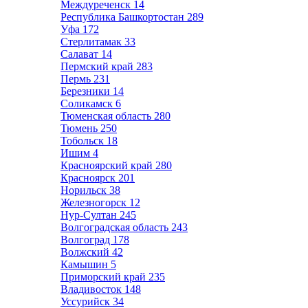
Междуреченск
14
Республика Башкортостан
289
Уфа
172
Стерлитамак
33
Салават
14
Пермский край
283
Пермь
231
Березники
14
Соликамск
6
Тюменская область
280
Тюмень
250
Тобольск
18
Ишим
4
Красноярский край
280
Красноярск
201
Норильск
38
Железногорск
12
Нур-Султан
245
Волгоградская область
243
Волгоград
178
Волжский
42
Камышин
5
Приморский край
235
Владивосток
148
Уссурийск
34