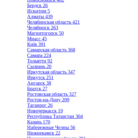
Бердск
26
Искитим
5
Алматы
439
Челябинская область
421
Челябинск
263
Магнитогорск
50
Миасс
45
Київ
391
Самарская область
368
Самара
224
Тольятти
92
Сызрань
20
Иркутская область
347
Иркутск
251
Ангарск
38
Братск
27
Ростовская область
327
Ростов-на-Дону
209
Таганрог
26
Новочеркасск
19
Республика Татарстан
304
Казань
170
Набережные Челны
56
Нижнекамск
22