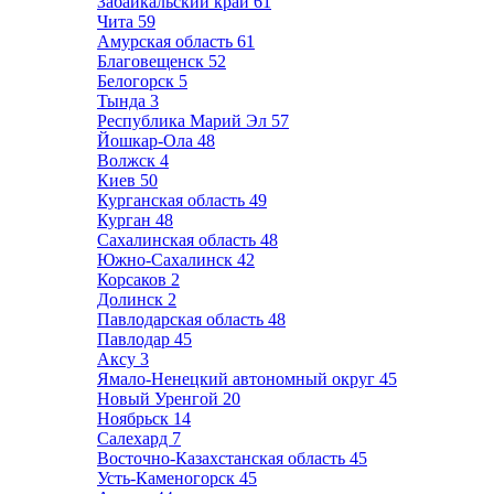
Забайкальский край
61
Чита
59
Амурская область
61
Благовещенск
52
Белогорск
5
Тында
3
Республика Марий Эл
57
Йошкар-Ола
48
Волжск
4
Киев
50
Курганская область
49
Курган
48
Сахалинская область
48
Южно-Сахалинск
42
Корсаков
2
Долинск
2
Павлодарская область
48
Павлодар
45
Аксу
3
Ямало-Ненецкий автономный округ
45
Новый Уренгой
20
Ноябрьск
14
Салехард
7
Восточно-Казахстанская область
45
Усть-Каменогорск
45