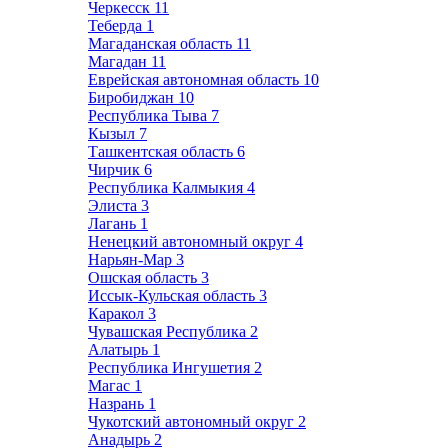
Черкесск
11
Теберда
1
Магаданская область
11
Магадан
11
Еврейская автономная область
10
Биробиджан
10
Республика Тыва
7
Кызыл
7
Ташкентская область
6
Чирчик
6
Республика Калмыкия
4
Элиста
3
Лагань
1
Ненецкий автономный округ
4
Нарьян-Мар
3
Ошская область
3
Иссык-Кульская область
3
Каракол
3
Чувашская Республика
2
Алатырь
1
Республика Ингушетия
2
Магас
1
Назрань
1
Чукотский автономный округ
2
Анадырь
2