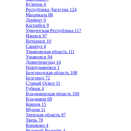
Кузнецк
4
Республика Дагестан
124
Махачкала
88
Дербент
9
Каспийск
9
Удмуртская Республика
117
Ижевск
97
Воткинск
10
Сарапул
4
Ульяновская область
111
Ульяновск
94
Димитровград
14
Новоульяновск
1
Белгородская область
108
Белгород
72
Старый Оскол
11
Губкин
4
Владимирская область
100
Владимир
69
Ковров
15
Муром
11
Тверская область
97
Тверь
78
Конаково
4
Вышний Волочёк
4