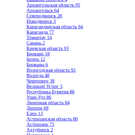
Архангельская область
95
Архангельск
64
Северодвинск
28
Новодвинск
3
Карагандинская область
94
Караганда
77
Темиртау
14
Сарань
2
Киевская область
93
Бровари
18
Ірпінь
12
Бровары
6
Вологодская область
92
Вологда
48
Череповец
38
Великий Устюг
3
Республика Бурятия
88
Улан-Удэ
86
Липецкая область
84
Липецк
68
Елец
13
Астраханская область
80
Астрахань
75
Ахтубинск
2