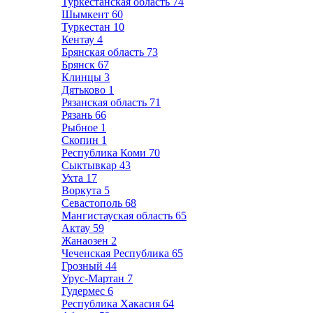
Туркестанская область
74
Шымкент
60
Туркестан
10
Кентау
4
Брянская область
73
Брянск
67
Клинцы
3
Дятьково
1
Рязанская область
71
Рязань
66
Рыбное
1
Скопин
1
Республика Коми
70
Сыктывкар
43
Ухта
17
Воркута
5
Севастополь
68
Мангистауская область
65
Актау
59
Жанаозен
2
Чеченская Республика
65
Грозный
44
Урус-Мартан
7
Гудермес
6
Республика Хакасия
64