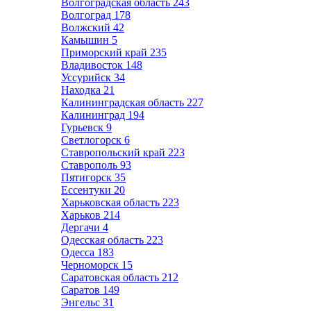
Волгоградская область
243
Волгоград
178
Волжский
42
Камышин
5
Приморский край
235
Владивосток
148
Уссурийск
34
Находка
21
Калининградская область
227
Калининград
194
Гурьевск
9
Светлогорск
6
Ставропольский край
223
Ставрополь
93
Пятигорск
35
Ессентуки
20
Харьковская область
223
Харьков
214
Дергачи
4
Одесская область
223
Одесса
183
Черноморск
15
Саратовская область
212
Саратов
149
Энгельс
31