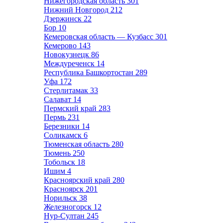
Нижегородская область
301
Нижний Новгород
212
Дзержинск
22
Бор
10
Кемеровская область — Кузбасс
301
Кемерово
143
Новокузнецк
86
Междуреченск
14
Республика Башкортостан
289
Уфа
172
Стерлитамак
33
Салават
14
Пермский край
283
Пермь
231
Березники
14
Соликамск
6
Тюменская область
280
Тюмень
250
Тобольск
18
Ишим
4
Красноярский край
280
Красноярск
201
Норильск
38
Железногорск
12
Нур-Султан
245