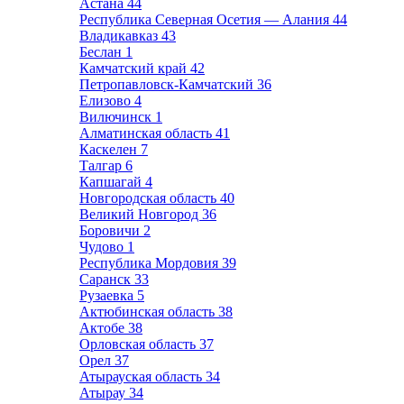
Астана
44
Республика Северная Осетия — Алания
44
Владикавказ
43
Беслан
1
Камчатский край
42
Петропавловск-Камчатский
36
Елизово
4
Вилючинск
1
Алматинская область
41
Каскелен
7
Талгар
6
Капшагай
4
Новгородская область
40
Великий Новгород
36
Боровичи
2
Чудово
1
Республика Мордовия
39
Саранск
33
Рузаевка
5
Актюбинская область
38
Актобе
38
Орловская область
37
Орел
37
Атырауская область
34
Атырау
34