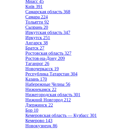
Миасс
45
Київ
391
Самарская область
368
Самара
224
Тольятти
92
Сызрань
20
Иркутская область
347
Иркутск
251
Ангарск
38
Братск
27
Ростовская область
327
Ростов-на-Дону
209
Таганрог
26
Новочеркасск
19
Республика Татарстан
304
Казань
170
Набережные Челны
56
Нижнекамск
22
Нижегородская область
301
Нижний Новгород
212
Дзержинск
22
Бор
10
Кемеровская область — Кузбасс
301
Кемерово
143
Новокузнецк
86