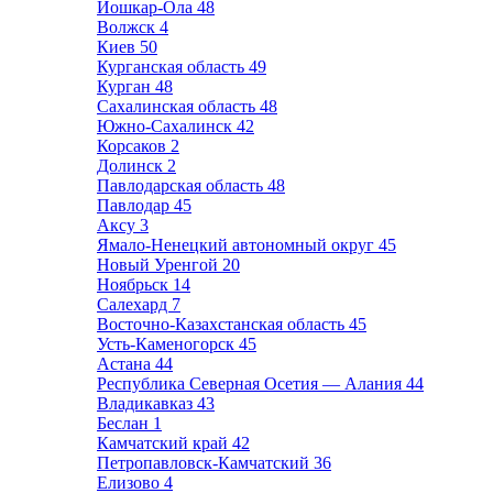
Йошкар-Ола
48
Волжск
4
Киев
50
Курганская область
49
Курган
48
Сахалинская область
48
Южно-Сахалинск
42
Корсаков
2
Долинск
2
Павлодарская область
48
Павлодар
45
Аксу
3
Ямало-Ненецкий автономный округ
45
Новый Уренгой
20
Ноябрьск
14
Салехард
7
Восточно-Казахстанская область
45
Усть-Каменогорск
45
Астана
44
Республика Северная Осетия — Алания
44
Владикавказ
43
Беслан
1
Камчатский край
42
Петропавловск-Камчатский
36
Елизово
4