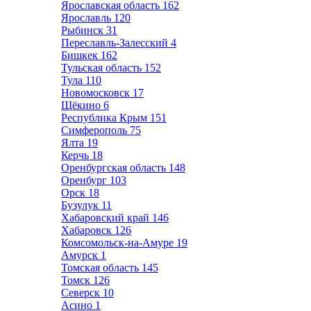
Ярославская область
162
Ярославль
120
Рыбинск
31
Переславль-Залесский
4
Бишкек
162
Тульская область
152
Тула
110
Новомосковск
17
Щёкино
6
Республика Крым
151
Симферополь
75
Ялта
19
Керчь
18
Оренбургская область
148
Оренбург
103
Орск
18
Бузулук
11
Хабаровский край
146
Хабаровск
126
Комсомольск-на-Амуре
19
Амурск
1
Томская область
145
Томск
126
Северск
10
Асино
1