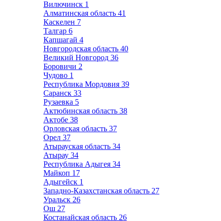
Вилючинск
1
Алматинская область
41
Каскелен
7
Талгар
6
Капшагай
4
Новгородская область
40
Великий Новгород
36
Боровичи
2
Чудово
1
Республика Мордовия
39
Саранск
33
Рузаевка
5
Актюбинская область
38
Актобе
38
Орловская область
37
Орел
37
Атырауская область
34
Атырау
34
Республика Адыгея
34
Майкоп
17
Адыгейск
1
Западно-Казахстанская область
27
Уральск
26
Ош
27
Костанайская область
26