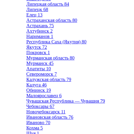
Липецкая область
84
Липецк
68
Елец
13
Астраханская область
80
Астрахань
75
Ахтубинск
2
Нариманов
1
Республика Саха (Якутия)
80
Якутск
72
Покровск
1
Мурманская область
80
Мурманск
45
Апатиты
10
Североморск
7
Калужская область
79
Калуга
46
Обнинск
19
Малоярославец
6
Чувашская Республика — Чувашия
79
Чебоксары
67
Новочебоксарск
11
Ивановская область
76
Иваново
70
Кохма
5
Шуя
1