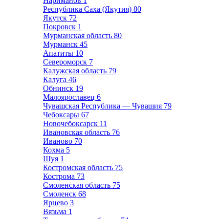
Нариманов
1
Республика Саха (Якутия)
80
Якутск
72
Покровск
1
Мурманская область
80
Мурманск
45
Апатиты
10
Североморск
7
Калужская область
79
Калуга
46
Обнинск
19
Малоярославец
6
Чувашская Республика — Чувашия
79
Чебоксары
67
Новочебоксарск
11
Ивановская область
76
Иваново
70
Кохма
5
Шуя
1
Костромская область
75
Кострома
73
Смоленская область
75
Смоленск
68
Ярцево
3
Вязьма
1