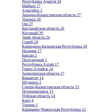
Республика Адыгея
34
Майкоп
17
Адыгейск
1
Западно-Казахстанская область
27
Уральск
26
Ош
27
Костанайская область
26
Костанай
26
Абай область
24
Семей
24
Кабардино-Балкарская Республика
20
Нальчик
17
Баксан
2
Прохладный
1
Республика Алтай
17
Горно-Алтайск
14
Акмолинская область
17
Кокшетау
14
Щучинск
2
Северо-Казахстанская область
15
Петропавловск
15
Чуйская область
14
Кант
4
Токмок
1
Карачаево-Черкесская Республика
12