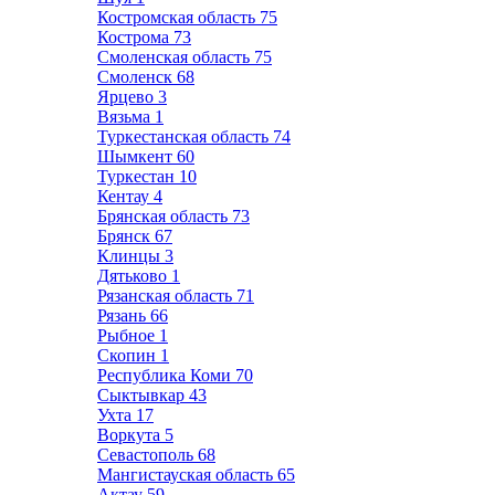
Костромская область
75
Кострома
73
Смоленская область
75
Смоленск
68
Ярцево
3
Вязьма
1
Туркестанская область
74
Шымкент
60
Туркестан
10
Кентау
4
Брянская область
73
Брянск
67
Клинцы
3
Дятьково
1
Рязанская область
71
Рязань
66
Рыбное
1
Скопин
1
Республика Коми
70
Сыктывкар
43
Ухта
17
Воркута
5
Севастополь
68
Мангистауская область
65
Актау
59