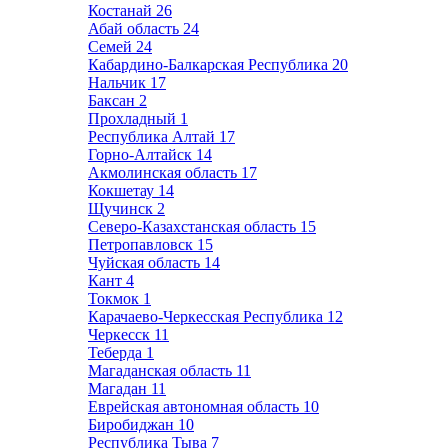
Костанай
26
Абай область
24
Семей
24
Кабардино-Балкарская Республика
20
Нальчик
17
Баксан
2
Прохладный
1
Республика Алтай
17
Горно-Алтайск
14
Акмолинская область
17
Кокшетау
14
Щучинск
2
Северо-Казахстанская область
15
Петропавловск
15
Чуйская область
14
Кант
4
Токмок
1
Карачаево-Черкесская Республика
12
Черкесск
11
Теберда
1
Магаданская область
11
Магадан
11
Еврейская автономная область
10
Биробиджан
10
Республика Тыва
7