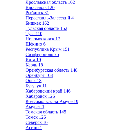
Ярославская область
162
Ярославль
120
Рыбинск
31
Переславль-Залесский
4
Бишкек
162
Тульская область
152
Тула
110
Новомосковск
17
Щёкино
6
Республика Крым
151
Симферополь
75
Ялта
19
Керчь
18
Оренбургская область
148
Оренбург
103
Орск
18
Бузулук
11
Хабаровский край
146
Хабаровск
126
Комсомольск-на-Амуре
19
Амурск
1
Томская область
145
Томск
126
Северск
10
Асино
1