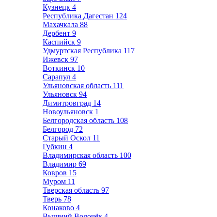
Кузнецк
4
Республика Дагестан
124
Махачкала
88
Дербент
9
Каспийск
9
Удмуртская Республика
117
Ижевск
97
Воткинск
10
Сарапул
4
Ульяновская область
111
Ульяновск
94
Димитровград
14
Новоульяновск
1
Белгородская область
108
Белгород
72
Старый Оскол
11
Губкин
4
Владимирская область
100
Владимир
69
Ковров
15
Муром
11
Тверская область
97
Тверь
78
Конаково
4
Вышний Волочёк
4