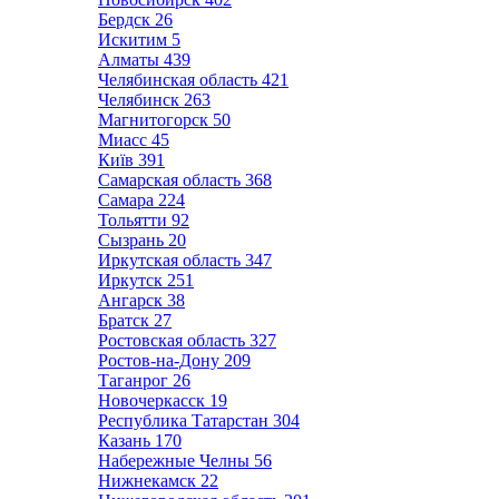
Бердск
26
Искитим
5
Алматы
439
Челябинская область
421
Челябинск
263
Магнитогорск
50
Миасс
45
Київ
391
Самарская область
368
Самара
224
Тольятти
92
Сызрань
20
Иркутская область
347
Иркутск
251
Ангарск
38
Братск
27
Ростовская область
327
Ростов-на-Дону
209
Таганрог
26
Новочеркасск
19
Республика Татарстан
304
Казань
170
Набережные Челны
56
Нижнекамск
22