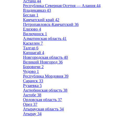
Астана
44
Республика Северная Осетия — Алания
44
Владикавказ
43
Беслан
1
Камчатский край
42
Петропавловск-Камчатский
36
Елизово
4
Вилючинск
1
Алматинская область
41
Каскелен
7
Талгар
6
Капшагай
4
Новгородская область
40
Великий Новгород
36
Боровичи
2
Чудово
1
Республика Мордовия
39
Саранск
33
Рузаевка
5
Актюбинская область
38
Актобе
38
Орловская область
37
Орел
37
Атырауская область
34
Атырау
34