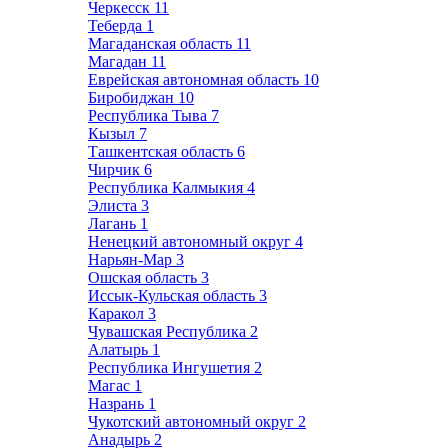
Черкесск
11
Теберда
1
Магаданская область
11
Магадан
11
Еврейская автономная область
10
Биробиджан
10
Республика Тыва
7
Кызыл
7
Ташкентская область
6
Чирчик
6
Республика Калмыкия
4
Элиста
3
Лагань
1
Ненецкий автономный округ
4
Нарьян-Мар
3
Ошская область
3
Иссык-Кульская область
3
Каракол
3
Чувашская Республика
2
Алатырь
1
Республика Ингушетия
2
Магас
1
Назрань
1
Чукотский автономный округ
2
Анадырь
2