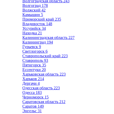
Волгоградская область
243
Волгоград
178
Волжский
42
Камышин
5
Приморский край
235
Владивосток
148
Уссурийск
34
Находка
21
Калининградская область
227
Калининград
194
Гурьевск
9
Светлогорск
6
Ставропольский край
223
Ставрополь
93
Пятигорск
35
Ессентуки
20
Харьковская область
223
Харьков
214
Дергачи
4
Одесская область
223
Одесса
183
Черноморск
15
Саратовская область
212
Саратов
149
Энгельс
31