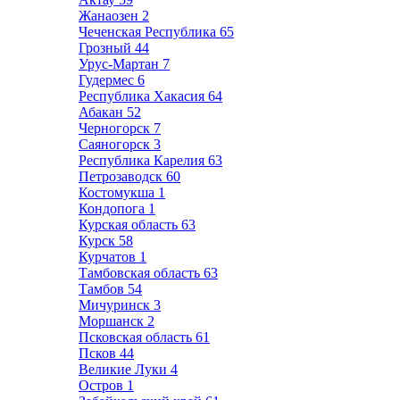
Жанаозен
2
Чеченская Республика
65
Грозный
44
Урус-Мартан
7
Гудермес
6
Республика Хакасия
64
Абакан
52
Черногорск
7
Саяногорск
3
Республика Карелия
63
Петрозаводск
60
Костомукша
1
Кондопога
1
Курская область
63
Курск
58
Курчатов
1
Тамбовская область
63
Тамбов
54
Мичуринск
3
Моршанск
2
Псковская область
61
Псков
44
Великие Луки
4
Остров
1