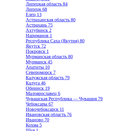
Липецкая область
84
Липецк
68
Елец
13
Астраханская область
80
Астрахань
75
Ахтубинск
2
Нариманов
1
Республика Саха (Якутия)
80
Якутск
72
Покровск
1
Мурманская область
80
Мурманск
45
Апатиты
10
Североморск
7
Калужская область
79
Калуга
46
Обнинск
19
Малоярославец
6
Чувашская Республика — Чувашия
79
Чебоксары
67
Новочебоксарск
11
Ивановская область
76
Иваново
70
Кохма
5
Шуя
1