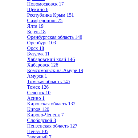
Новомосковск
17
Щёкино
6
Республика Крым
151
Симферополь
75
Ялта
19
Керчь
18
Оренбургская область
148
Оренбург
103
Орск
18
Бузулук
11
Хабаровский край
146
Хабаровск
126
Комсомольск-на-Амуре
19
Амурск
1
Томская область
145
Томск
126
Северск
10
Асино
1
Кировская область
132
Киров
120
Кирово-Чепецк
7
Слободской
3
Пензенская область
127
Пенза
105
Заречный
7