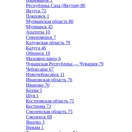
Нариманов
1
Республика Саха (Якутия)
80
Якутск
72
Покровск
1
Мурманская область
80
Мурманск
45
Апатиты
10
Североморск
7
Калужская область
79
Калуга
46
Обнинск
19
Малоярославец
6
Чувашская Республика — Чувашия
79
Чебоксары
67
Новочебоксарск
11
Ивановская область
76
Иваново
70
Кохма
5
Шуя
1
Костромская область
75
Кострома
73
Смоленская область
75
Смоленск
68
Ярцево
3
Вязьма
1