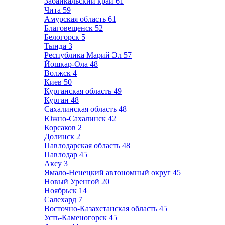
Забайкальский край
61
Чита
59
Амурская область
61
Благовещенск
52
Белогорск
5
Тында
3
Республика Марий Эл
57
Йошкар-Ола
48
Волжск
4
Киев
50
Курганская область
49
Курган
48
Сахалинская область
48
Южно-Сахалинск
42
Корсаков
2
Долинск
2
Павлодарская область
48
Павлодар
45
Аксу
3
Ямало-Ненецкий автономный округ
45
Новый Уренгой
20
Ноябрьск
14
Салехард
7
Восточно-Казахстанская область
45
Усть-Каменогорск
45