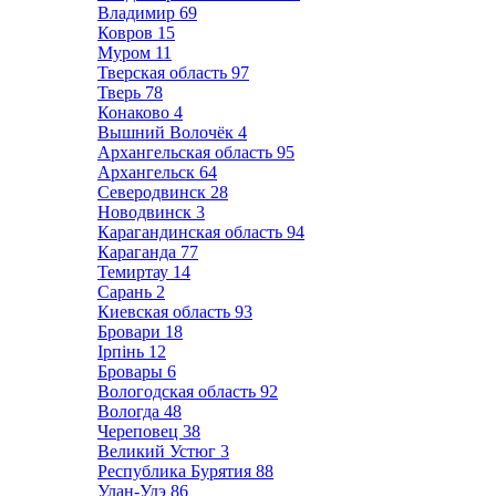
Владимир
69
Ковров
15
Муром
11
Тверская область
97
Тверь
78
Конаково
4
Вышний Волочёк
4
Архангельская область
95
Архангельск
64
Северодвинск
28
Новодвинск
3
Карагандинская область
94
Караганда
77
Темиртау
14
Сарань
2
Киевская область
93
Бровари
18
Ірпінь
12
Бровары
6
Вологодская область
92
Вологда
48
Череповец
38
Великий Устюг
3
Республика Бурятия
88
Улан-Удэ
86