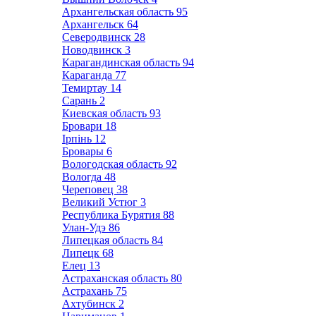
Архангельская область
95
Архангельск
64
Северодвинск
28
Новодвинск
3
Карагандинская область
94
Караганда
77
Темиртау
14
Сарань
2
Киевская область
93
Бровари
18
Ірпінь
12
Бровары
6
Вологодская область
92
Вологда
48
Череповец
38
Великий Устюг
3
Республика Бурятия
88
Улан-Удэ
86
Липецкая область
84
Липецк
68
Елец
13
Астраханская область
80
Астрахань
75
Ахтубинск
2