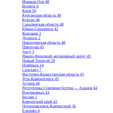
Йошкар-Ола
48
Волжск
4
Киев
50
Курганская область
49
Курган
48
Сахалинская область
48
Южно-Сахалинск
42
Корсаков
2
Долинск
2
Павлодарская область
48
Павлодар
45
Аксу
3
Ямало-Ненецкий автономный округ
45
Новый Уренгой
20
Ноябрьск
14
Салехард
7
Восточно-Казахстанская область
45
Усть-Каменогорск
45
Астана
44
Республика Северная Осетия — Алания
44
Владикавказ
43
Беслан
1
Камчатский край
42
Петропавловск-Камчатский
36
Елизово
4