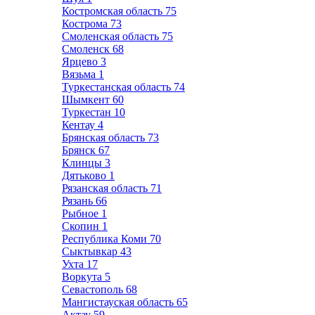
Костромская область
75
Кострома
73
Смоленская область
75
Смоленск
68
Ярцево
3
Вязьма
1
Туркестанская область
74
Шымкент
60
Туркестан
10
Кентау
4
Брянская область
73
Брянск
67
Клинцы
3
Дятьково
1
Рязанская область
71
Рязань
66
Рыбное
1
Скопин
1
Республика Коми
70
Сыктывкар
43
Ухта
17
Воркута
5
Севастополь
68
Мангистауская область
65
Актау
59