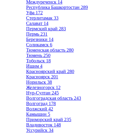
Междуреченск
14
Республика Башкортостан
289
Уфа
172
Стерлитамак
33
Салават
14
Пермский край
283
Пермь
231
Березники
14
Соликамск
6
Тюменская область
280
Тюмень
250
Тобольск
18
Ишим
4
Красноярский край
280
Красноярск
201
Норильск
38
Железногорск
12
Нур-Султан
245
Волгоградская область
243
Волгоград
178
Волжский
42
Камышин
5
Приморский край
235
Владивосток
148
Уссурийск
34