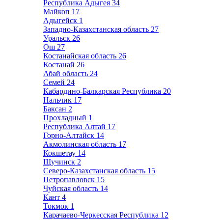
Республика Адыгея
34
Майкоп
17
Адыгейск
1
Западно-Казахстанская область
27
Уральск
26
Ош
27
Костанайская область
26
Костанай
26
Абай область
24
Семей
24
Кабардино-Балкарская Республика
20
Нальчик
17
Баксан
2
Прохладный
1
Республика Алтай
17
Горно-Алтайск
14
Акмолинская область
17
Кокшетау
14
Щучинск
2
Северо-Казахстанская область
15
Петропавловск
15
Чуйская область
14
Кант
4
Токмок
1
Карачаево-Черкесская Республика
12