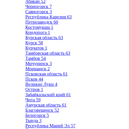
Абакан
52
Черногорск
7
Саяногорск
3
Республика Карелия
63
Петрозаводск
60
Костомукша
1
Кондопога
1
Курская область
63
Курск
58
Курчатов
1
Тамбовская область
63
Тамбов
54
Мичуринск
3
Моршанск
2
Псковская область
61
Псков
44
Великие Луки
4
Остров
1
Забайкальский край
61
Чита
59
Амурская область
61
Благовещенск
52
Белогорск
5
Тында
3
Республика Марий Эл
57