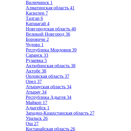
Вилючинск
1
Алматинская область
41
Каскелен
7
Талгар
6
Капшагай
4
Новгородская область
40
Великий Новгород
36
Боровичи
2
Чудово
1
Республика Мордовия
39
Саранск
33
Рузаевка
5
Актюбинская область
38
Актобе
38
Орловская область
37
Орел
37
Атырауская область
34
Атырау
34
Республика Адыгея
34
Майкоп
17
Адыгейск
1
Западно-Казахстанская область
27
Уральск
26
Ош
27
Костанайская область
26