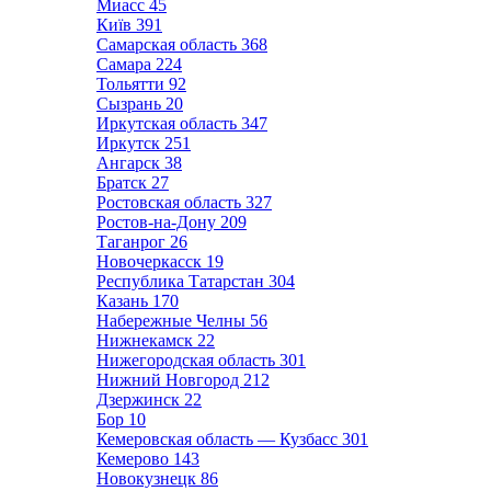
Миасс
45
Київ
391
Самарская область
368
Самара
224
Тольятти
92
Сызрань
20
Иркутская область
347
Иркутск
251
Ангарск
38
Братск
27
Ростовская область
327
Ростов-на-Дону
209
Таганрог
26
Новочеркасск
19
Республика Татарстан
304
Казань
170
Набережные Челны
56
Нижнекамск
22
Нижегородская область
301
Нижний Новгород
212
Дзержинск
22
Бор
10
Кемеровская область — Кузбасс
301
Кемерово
143
Новокузнецк
86