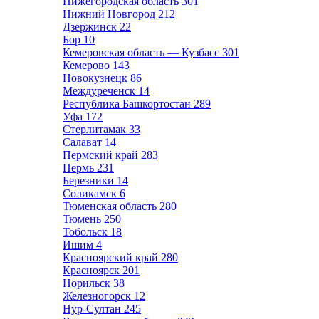
Нижегородская область
301
Нижний Новгород
212
Дзержинск
22
Бор
10
Кемеровская область — Кузбасс
301
Кемерово
143
Новокузнецк
86
Междуреченск
14
Республика Башкортостан
289
Уфа
172
Стерлитамак
33
Салават
14
Пермский край
283
Пермь
231
Березники
14
Соликамск
6
Тюменская область
280
Тюмень
250
Тобольск
18
Ишим
4
Красноярский край
280
Красноярск
201
Норильск
38
Железногорск
12
Нур-Султан
245