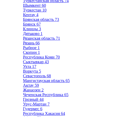
Туркестанская область
74
Шымкент
60
Туркестан
10
Кентау
4
Брянская область
73
Брянск
67
Клинцы
3
Дятьково
1
Рязанская область
71
Рязань
66
Рыбное
1
Скопин
1
Республика Коми
70
Сыктывкар
43
Ухта
17
Воркута
5
Севастополь
68
Мангистауская область
65
Актау
59
Жанаозен
2
Чеченская Республика
65
Грозный
44
Урус-Мартан
7
Гудермес
6
Республика Хакасия
64