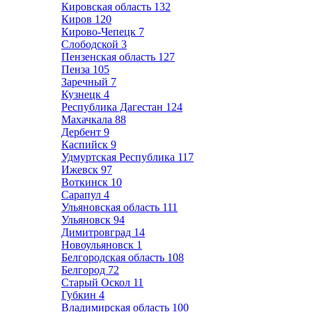
Кировская область
132
Киров
120
Кирово-Чепецк
7
Слободской
3
Пензенская область
127
Пенза
105
Заречный
7
Кузнецк
4
Республика Дагестан
124
Махачкала
88
Дербент
9
Каспийск
9
Удмуртская Республика
117
Ижевск
97
Воткинск
10
Сарапул
4
Ульяновская область
111
Ульяновск
94
Димитровград
14
Новоульяновск
1
Белгородская область
108
Белгород
72
Старый Оскол
11
Губкин
4
Владимирская область
100