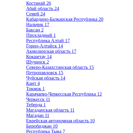
Костанай
26
Абай область
24
Семей
24
Кабардино-Балкарская Республика
20
Нальчик
17
Баксан
2
Прохладный
1
Республика Алтай
17
Горно-Алтайск
14
Акмолинская область
17
Кокшетау
14
Щучинск
2
Северо-Казахстанская область
15
Петропавловск
15
Чуйская область
14
Кант
4
Токмок
1
Карачаево-Черкесская Республика
12
Черкесск
11
Теберда
1
Магаданская область
11
Магадан
11
Еврейская автономная область
10
Биробиджан
10
Республика Тыва
7