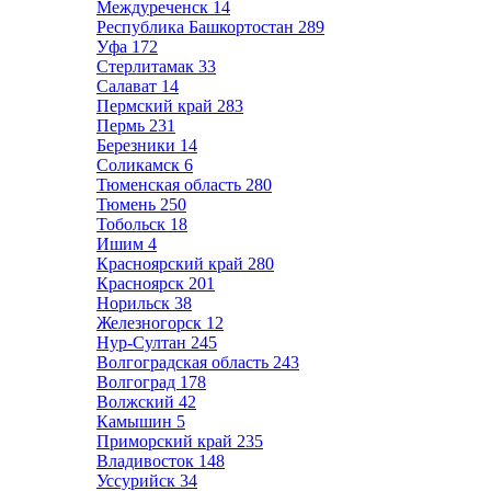
Междуреченск
14
Республика Башкортостан
289
Уфа
172
Стерлитамак
33
Салават
14
Пермский край
283
Пермь
231
Березники
14
Соликамск
6
Тюменская область
280
Тюмень
250
Тобольск
18
Ишим
4
Красноярский край
280
Красноярск
201
Норильск
38
Железногорск
12
Нур-Султан
245
Волгоградская область
243
Волгоград
178
Волжский
42
Камышин
5
Приморский край
235
Владивосток
148
Уссурийск
34