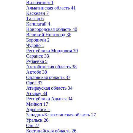
Вилючинск
1
Алматинская область
41
Каскелен
7
Талгар
6
Капшагай
4
Новгородская область
40
Великий Новгород
36
Боровичи
2
Чудово
1
Республика Мордовия
39
Саранск
33
Рузаевка
5
Актюбинская область
38
Актобе
38
Орловская область
37
Орел
37
Атырауская область
34
Атырау
34
Республика Адыгея
34
Майкоп
17
Адыгейск
1
Западно-Казахстанская область
27
Уральск
26
Ош
27
Костанайская область
26