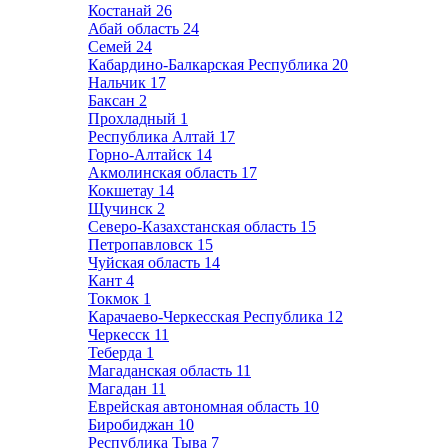
Костанай
26
Абай область
24
Семей
24
Кабардино-Балкарская Республика
20
Нальчик
17
Баксан
2
Прохладный
1
Республика Алтай
17
Горно-Алтайск
14
Акмолинская область
17
Кокшетау
14
Щучинск
2
Северо-Казахстанская область
15
Петропавловск
15
Чуйская область
14
Кант
4
Токмок
1
Карачаево-Черкесская Республика
12
Черкесск
11
Теберда
1
Магаданская область
11
Магадан
11
Еврейская автономная область
10
Биробиджан
10
Республика Тыва
7