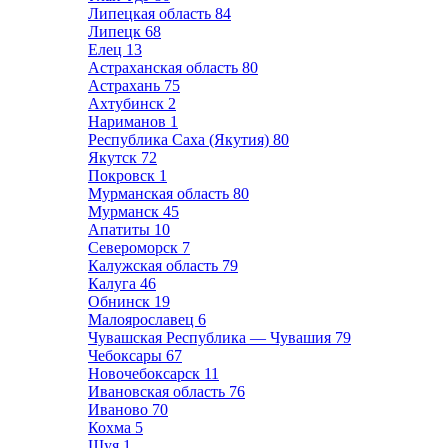
Липецкая область
84
Липецк
68
Елец
13
Астраханская область
80
Астрахань
75
Ахтубинск
2
Нариманов
1
Республика Саха (Якутия)
80
Якутск
72
Покровск
1
Мурманская область
80
Мурманск
45
Апатиты
10
Североморск
7
Калужская область
79
Калуга
46
Обнинск
19
Малоярославец
6
Чувашская Республика — Чувашия
79
Чебоксары
67
Новочебоксарск
11
Ивановская область
76
Иваново
70
Кохма
5
Шуя
1