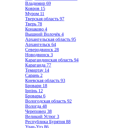
Владимир
69
Ковров
15
Муром
11
Тверская область
97
Тверь
78
Конаково
4
Вышний Волочёк
4
Архангельская область
95
Архангельск
64
Северодвинск
28
Новодвинск
3
Карагандинская область
94
Караганда
77
Темиртау
14
Сарань
2
Киевская область
93
Бровари
18
Ірпінь
12
Бровары
6
Вологодская область
92
Вологда
48
Череповец
38
Великий Устюг
3
Республика Бурятия
88
Улан-Удэ
86