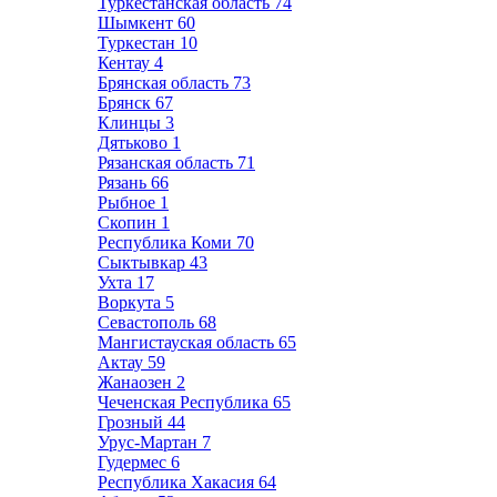
Туркестанская область
74
Шымкент
60
Туркестан
10
Кентау
4
Брянская область
73
Брянск
67
Клинцы
3
Дятьково
1
Рязанская область
71
Рязань
66
Рыбное
1
Скопин
1
Республика Коми
70
Сыктывкар
43
Ухта
17
Воркута
5
Севастополь
68
Мангистауская область
65
Актау
59
Жанаозен
2
Чеченская Республика
65
Грозный
44
Урус-Мартан
7
Гудермес
6
Республика Хакасия
64