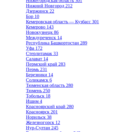
Нижегородская область
301
Нижний Новгород
212
Дзержинск
22
Бор
10
Кемеровская область — Кузбасс
301
Кемерово
143
Новокузнецк
86
Междуреченск
14
Республика Башкортостан
289
Уфа
172
Стерлитамак
33
Салават
14
Пермский край
283
Пермь
231
Березники
14
Соликамск
6
Тюменская область
280
Тюмень
250
Тобольск
18
Ишим
4
Красноярский край
280
Красноярск
201
Норильск
38
Железногорск
12
Нур-Султан
245