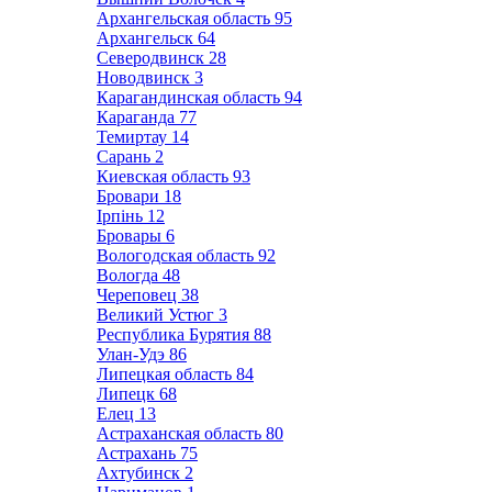
Архангельская область
95
Архангельск
64
Северодвинск
28
Новодвинск
3
Карагандинская область
94
Караганда
77
Темиртау
14
Сарань
2
Киевская область
93
Бровари
18
Ірпінь
12
Бровары
6
Вологодская область
92
Вологда
48
Череповец
38
Великий Устюг
3
Республика Бурятия
88
Улан-Удэ
86
Липецкая область
84
Липецк
68
Елец
13
Астраханская область
80
Астрахань
75
Ахтубинск
2