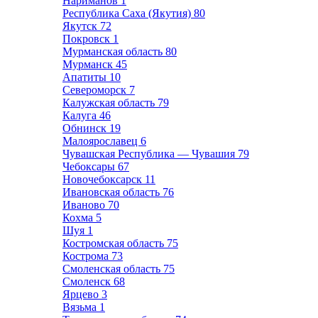
Нариманов
1
Республика Саха (Якутия)
80
Якутск
72
Покровск
1
Мурманская область
80
Мурманск
45
Апатиты
10
Североморск
7
Калужская область
79
Калуга
46
Обнинск
19
Малоярославец
6
Чувашская Республика — Чувашия
79
Чебоксары
67
Новочебоксарск
11
Ивановская область
76
Иваново
70
Кохма
5
Шуя
1
Костромская область
75
Кострома
73
Смоленская область
75
Смоленск
68
Ярцево
3
Вязьма
1