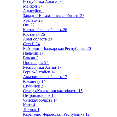
Республика Адыгея
34
Майкоп
17
Адыгейск
1
Западно-Казахстанская область
27
Уральск
26
Ош
27
Костанайская область
26
Костанай
26
Абай область
24
Семей
24
Кабардино-Балкарская Республика
20
Нальчик
17
Баксан
2
Прохладный
1
Республика Алтай
17
Горно-Алтайск
14
Акмолинская область
17
Кокшетау
14
Щучинск
2
Северо-Казахстанская область
15
Петропавловск
15
Чуйская область
14
Кант
4
Токмок
1
Карачаево-Черкесская Республика
12