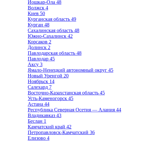
Йошкар-Ола
48
Волжск
4
Киев
50
Курганская область
49
Курган
48
Сахалинская область
48
Южно-Сахалинск
42
Корсаков
2
Долинск
2
Павлодарская область
48
Павлодар
45
Аксу
3
Ямало-Ненецкий автономный округ
45
Новый Уренгой
20
Ноябрьск
14
Салехард
7
Восточно-Казахстанская область
45
Усть-Каменогорск
45
Астана
44
Республика Северная Осетия — Алания
44
Владикавказ
43
Беслан
1
Камчатский край
42
Петропавловск-Камчатский
36
Елизово
4