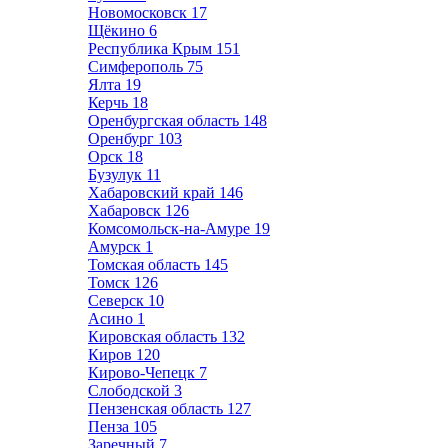
Новомосковск
17
Щёкино
6
Республика Крым
151
Симферополь
75
Ялта
19
Керчь
18
Оренбургская область
148
Оренбург
103
Орск
18
Бузулук
11
Хабаровский край
146
Хабаровск
126
Комсомольск-на-Амуре
19
Амурск
1
Томская область
145
Томск
126
Северск
10
Асино
1
Кировская область
132
Киров
120
Кирово-Чепецк
7
Слободской
3
Пензенская область
127
Пенза
105
Заречный
7