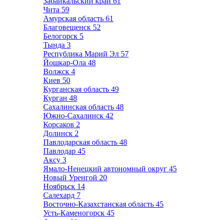
Забайкальский край
61
Чита
59
Амурская область
61
Благовещенск
52
Белогорск
5
Тында
3
Республика Марий Эл
57
Йошкар-Ола
48
Волжск
4
Киев
50
Курганская область
49
Курган
48
Сахалинская область
48
Южно-Сахалинск
42
Корсаков
2
Долинск
2
Павлодарская область
48
Павлодар
45
Аксу
3
Ямало-Ненецкий автономный округ
45
Новый Уренгой
20
Ноябрьск
14
Салехард
7
Восточно-Казахстанская область
45
Усть-Каменогорск
45