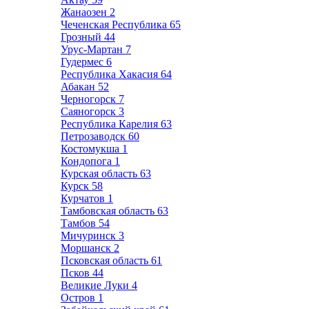
Жанаозен
2
Чеченская Республика
65
Грозный
44
Урус-Мартан
7
Гудермес
6
Республика Хакасия
64
Абакан
52
Черногорск
7
Саяногорск
3
Республика Карелия
63
Петрозаводск
60
Костомукша
1
Кондопога
1
Курская область
63
Курск
58
Курчатов
1
Тамбовская область
63
Тамбов
54
Мичуринск
3
Моршанск
2
Псковская область
61
Псков
44
Великие Луки
4
Остров
1