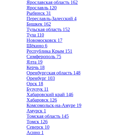
Ярославская область
162
Ярославль
120
Рыбинск
31
Переславль-Залесский
4
Бишкек
162
Тульская область
152
Тула
110
Новомосковск
17
Щёкино
6
Республика Крым
151
Симферополь
75
Ялта
19
Керчь
18
Оренбургская область
148
Оренбург
103
Орск
18
Бузулук
11
Хабаровский край
146
Хабаровск
126
Комсомольск-на-Амуре
19
Амурск
1
Томская область
145
Томск
126
Северск
10
Асино
1