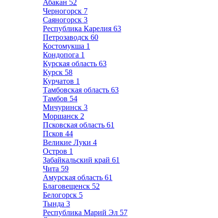
Абакан
52
Черногорск
7
Саяногорск
3
Республика Карелия
63
Петрозаводск
60
Костомукша
1
Кондопога
1
Курская область
63
Курск
58
Курчатов
1
Тамбовская область
63
Тамбов
54
Мичуринск
3
Моршанск
2
Псковская область
61
Псков
44
Великие Луки
4
Остров
1
Забайкальский край
61
Чита
59
Амурская область
61
Благовещенск
52
Белогорск
5
Тында
3
Республика Марий Эл
57