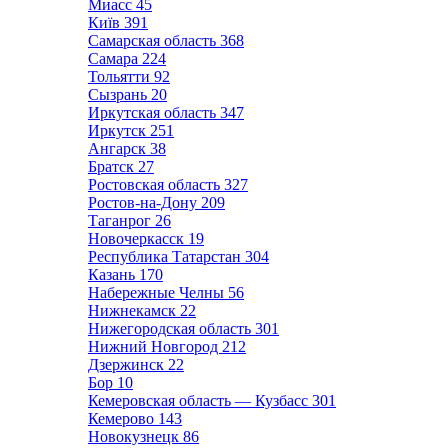
Миасс
45
Київ
391
Самарская область
368
Самара
224
Тольятти
92
Сызрань
20
Иркутская область
347
Иркутск
251
Ангарск
38
Братск
27
Ростовская область
327
Ростов-на-Дону
209
Таганрог
26
Новочеркасск
19
Республика Татарстан
304
Казань
170
Набережные Челны
56
Нижнекамск
22
Нижегородская область
301
Нижний Новгород
212
Дзержинск
22
Бор
10
Кемеровская область — Кузбасс
301
Кемерово
143
Новокузнецк
86