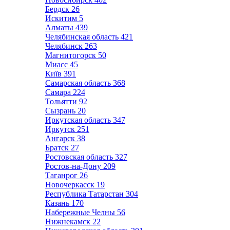
Бердск
26
Искитим
5
Алматы
439
Челябинская область
421
Челябинск
263
Магнитогорск
50
Миасс
45
Київ
391
Самарская область
368
Самара
224
Тольятти
92
Сызрань
20
Иркутская область
347
Иркутск
251
Ангарск
38
Братск
27
Ростовская область
327
Ростов-на-Дону
209
Таганрог
26
Новочеркасск
19
Республика Татарстан
304
Казань
170
Набережные Челны
56
Нижнекамск
22