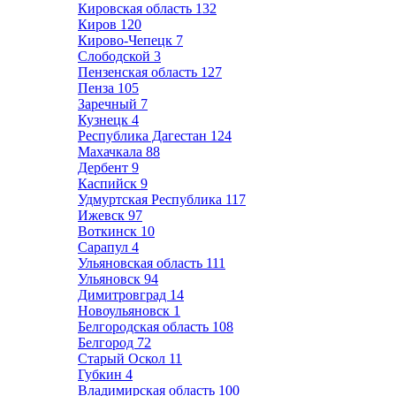
Кировская область
132
Киров
120
Кирово-Чепецк
7
Слободской
3
Пензенская область
127
Пенза
105
Заречный
7
Кузнецк
4
Республика Дагестан
124
Махачкала
88
Дербент
9
Каспийск
9
Удмуртская Республика
117
Ижевск
97
Воткинск
10
Сарапул
4
Ульяновская область
111
Ульяновск
94
Димитровград
14
Новоульяновск
1
Белгородская область
108
Белгород
72
Старый Оскол
11
Губкин
4
Владимирская область
100