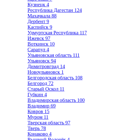
Кузнецк
4
Республика Дагестан
124
Махачкала
88
Дербент
9
Каспийск
9
Удмуртская Республика
117
Ижевск
97
Воткинск
10
Сарапул
4
Ульяновская область
111
Ульяновск
94
Димитровград
14
Новоульяновск
1
Белгородская область
108
Белгород
72
Старый Оскол
11
Губкин
4
Владимирская область
100
Владимир
69
Ковров
15
Муром
11
Тверская область
97
Тверь
78
Конаково
4
Вышний Волочёк
4