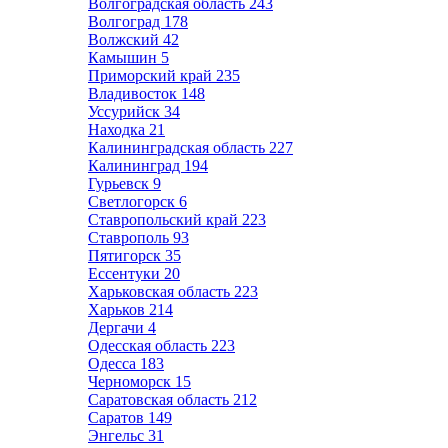
Волгоградская область
243
Волгоград
178
Волжский
42
Камышин
5
Приморский край
235
Владивосток
148
Уссурийск
34
Находка
21
Калининградская область
227
Калининград
194
Гурьевск
9
Светлогорск
6
Ставропольский край
223
Ставрополь
93
Пятигорск
35
Ессентуки
20
Харьковская область
223
Харьков
214
Дергачи
4
Одесская область
223
Одесса
183
Черноморск
15
Саратовская область
212
Саратов
149
Энгельс
31