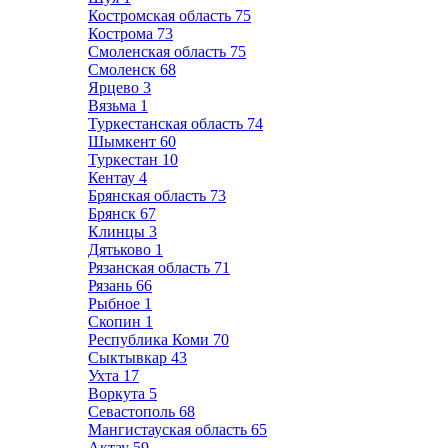
Костромская область
75
Кострома
73
Смоленская область
75
Смоленск
68
Ярцево
3
Вязьма
1
Туркестанская область
74
Шымкент
60
Туркестан
10
Кентау
4
Брянская область
73
Брянск
67
Клинцы
3
Дятьково
1
Рязанская область
71
Рязань
66
Рыбное
1
Скопин
1
Республика Коми
70
Сыктывкар
43
Ухта
17
Воркута
5
Севастополь
68
Мангистауская область
65
Актау
59