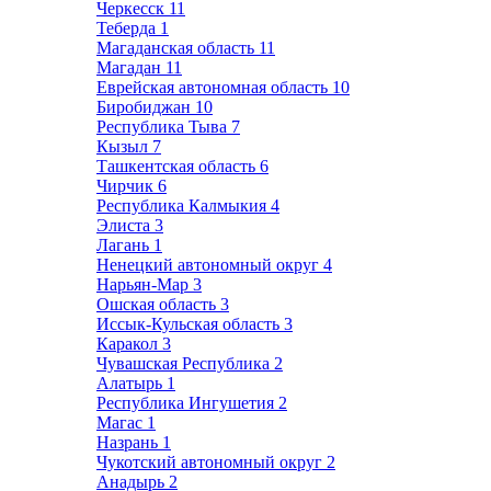
Черкесск
11
Теберда
1
Магаданская область
11
Магадан
11
Еврейская автономная область
10
Биробиджан
10
Республика Тыва
7
Кызыл
7
Ташкентская область
6
Чирчик
6
Республика Калмыкия
4
Элиста
3
Лагань
1
Ненецкий автономный округ
4
Нарьян-Мар
3
Ошская область
3
Иссык-Кульская область
3
Каракол
3
Чувашская Республика
2
Алатырь
1
Республика Ингушетия
2
Магас
1
Назрань
1
Чукотский автономный округ
2
Анадырь
2