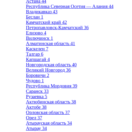
Астана
44
Республика Северная Осетия — Алания
44
Владикавказ
43
Беслан
1
Камчатский край
42
Петропавловск-Камчатский
36
Елизово
4
Вилючинск
1
Алматинская область
41
Каскелен
7
Талгар
6
Капшагай
4
Новгородская область
40
Великий Новгород
36
Боровичи
2
Чудово
1
Республика Мордовия
39
Саранск
33
Рузаевка
5
Актюбинская область
38
Актобе
38
Орловская область
37
Орел
37
Атырауская область
34
Атырау
34