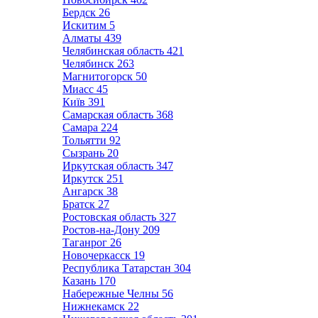
Бердск
26
Искитим
5
Алматы
439
Челябинская область
421
Челябинск
263
Магнитогорск
50
Миасс
45
Київ
391
Самарская область
368
Самара
224
Тольятти
92
Сызрань
20
Иркутская область
347
Иркутск
251
Ангарск
38
Братск
27
Ростовская область
327
Ростов-на-Дону
209
Таганрог
26
Новочеркасск
19
Республика Татарстан
304
Казань
170
Набережные Челны
56
Нижнекамск
22