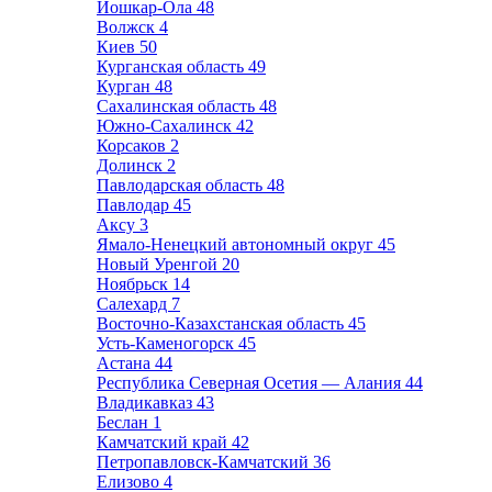
Йошкар-Ола
48
Волжск
4
Киев
50
Курганская область
49
Курган
48
Сахалинская область
48
Южно-Сахалинск
42
Корсаков
2
Долинск
2
Павлодарская область
48
Павлодар
45
Аксу
3
Ямало-Ненецкий автономный округ
45
Новый Уренгой
20
Ноябрьск
14
Салехард
7
Восточно-Казахстанская область
45
Усть-Каменогорск
45
Астана
44
Республика Северная Осетия — Алания
44
Владикавказ
43
Беслан
1
Камчатский край
42
Петропавловск-Камчатский
36
Елизово
4