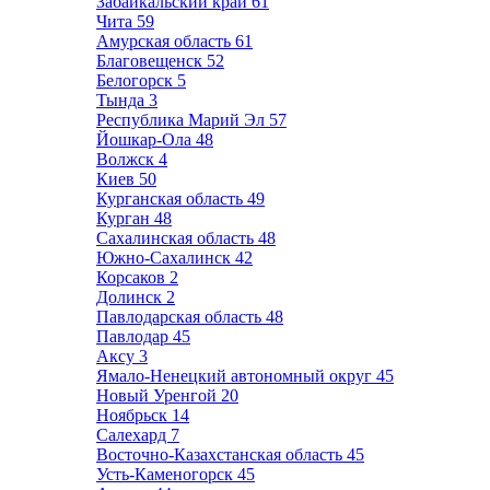
Забайкальский край
61
Чита
59
Амурская область
61
Благовещенск
52
Белогорск
5
Тында
3
Республика Марий Эл
57
Йошкар-Ола
48
Волжск
4
Киев
50
Курганская область
49
Курган
48
Сахалинская область
48
Южно-Сахалинск
42
Корсаков
2
Долинск
2
Павлодарская область
48
Павлодар
45
Аксу
3
Ямало-Ненецкий автономный округ
45
Новый Уренгой
20
Ноябрьск
14
Салехард
7
Восточно-Казахстанская область
45
Усть-Каменогорск
45