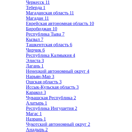
Черкесск
11
Теберда
1
Магаданская область
11
Магадан
11
Еврейская автономная область
10
Биробиджан
10
Республика Тыва
7
Кызыл
7
Ташкентская область
6
Чирчик
6
Республика Калмыкия
4
Элиста
3
Лагань
1
Ненецкий автономный округ
4
Нарьян-Мар
3
Ошская область
3
Иссык-Кульская область
3
Каракол
3
Чувашская Республика
2
Алатырь
1
Республика Ингушетия
2
Магас
1
Назрань
1
Чукотский автономный округ
2
Анадырь
2