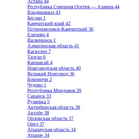
Астана
44
Республика Северная Осетия — Алания
44
Владикавказ
43
Беслан
1
Камчатский край
42
Петропавловск-Камчатский
36
Елизово
4
Вилючинск
1
Алматинская область
41
Каскелен
7
Талгар
6
Капшагай
4
Новгородская область
40
Великий Новгород
36
Боровичи
2
Чудово
1
Республика Мордовия
39
Саранск
33
Рузаевка
5
Актюбинская область
38
Актобе
38
Орловская область
37
Орел
37
Атырауская область
34
Атырау
34