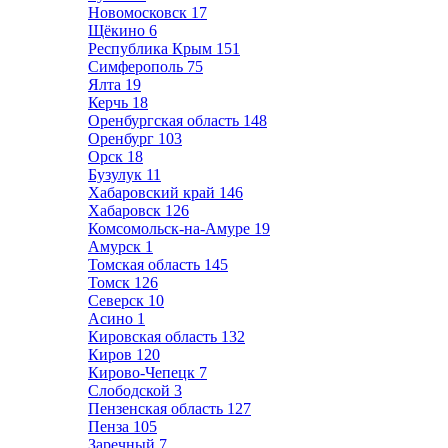
Новомосковск
17
Щёкино
6
Республика Крым
151
Симферополь
75
Ялта
19
Керчь
18
Оренбургская область
148
Оренбург
103
Орск
18
Бузулук
11
Хабаровский край
146
Хабаровск
126
Комсомольск-на-Амуре
19
Амурск
1
Томская область
145
Томск
126
Северск
10
Асино
1
Кировская область
132
Киров
120
Кирово-Чепецк
7
Слободской
3
Пензенская область
127
Пенза
105
Заречный
7