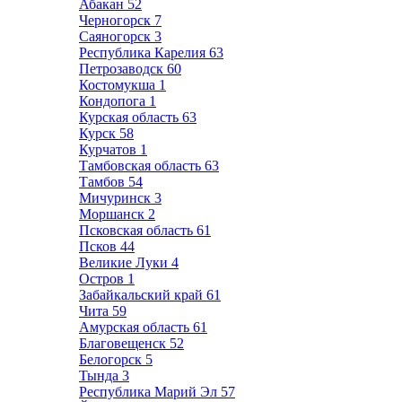
Абакан
52
Черногорск
7
Саяногорск
3
Республика Карелия
63
Петрозаводск
60
Костомукша
1
Кондопога
1
Курская область
63
Курск
58
Курчатов
1
Тамбовская область
63
Тамбов
54
Мичуринск
3
Моршанск
2
Псковская область
61
Псков
44
Великие Луки
4
Остров
1
Забайкальский край
61
Чита
59
Амурская область
61
Благовещенск
52
Белогорск
5
Тында
3
Республика Марий Эл
57