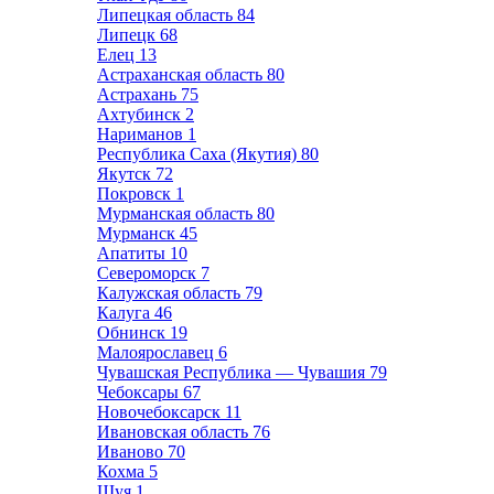
Липецкая область
84
Липецк
68
Елец
13
Астраханская область
80
Астрахань
75
Ахтубинск
2
Нариманов
1
Республика Саха (Якутия)
80
Якутск
72
Покровск
1
Мурманская область
80
Мурманск
45
Апатиты
10
Североморск
7
Калужская область
79
Калуга
46
Обнинск
19
Малоярославец
6
Чувашская Республика — Чувашия
79
Чебоксары
67
Новочебоксарск
11
Ивановская область
76
Иваново
70
Кохма
5
Шуя
1