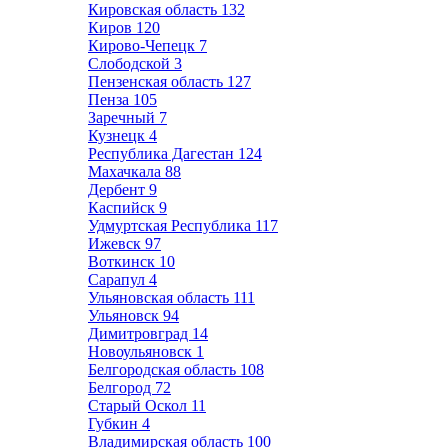
Кировская область
132
Киров
120
Кирово-Чепецк
7
Слободской
3
Пензенская область
127
Пенза
105
Заречный
7
Кузнецк
4
Республика Дагестан
124
Махачкала
88
Дербент
9
Каспийск
9
Удмуртская Республика
117
Ижевск
97
Воткинск
10
Сарапул
4
Ульяновская область
111
Ульяновск
94
Димитровград
14
Новоульяновск
1
Белгородская область
108
Белгород
72
Старый Оскол
11
Губкин
4
Владимирская область
100