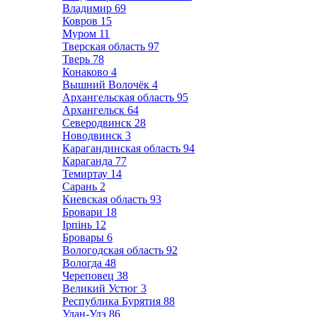
Владимир
69
Ковров
15
Муром
11
Тверская область
97
Тверь
78
Конаково
4
Вышний Волочёк
4
Архангельская область
95
Архангельск
64
Северодвинск
28
Новодвинск
3
Карагандинская область
94
Караганда
77
Темиртау
14
Сарань
2
Киевская область
93
Бровари
18
Ірпінь
12
Бровары
6
Вологодская область
92
Вологда
48
Череповец
38
Великий Устюг
3
Республика Бурятия
88
Улан-Удэ
86