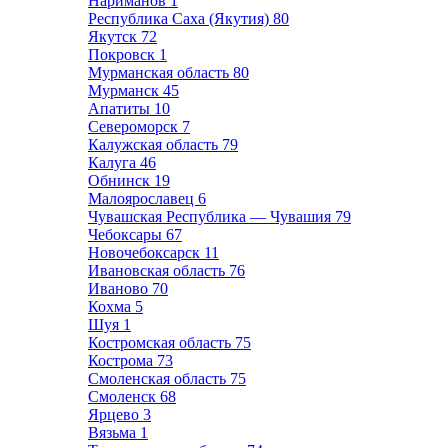
Нариманов
1
Республика Саха (Якутия)
80
Якутск
72
Покровск
1
Мурманская область
80
Мурманск
45
Апатиты
10
Североморск
7
Калужская область
79
Калуга
46
Обнинск
19
Малоярославец
6
Чувашская Республика — Чувашия
79
Чебоксары
67
Новочебоксарск
11
Ивановская область
76
Иваново
70
Кохма
5
Шуя
1
Костромская область
75
Кострома
73
Смоленская область
75
Смоленск
68
Ярцево
3
Вязьма
1