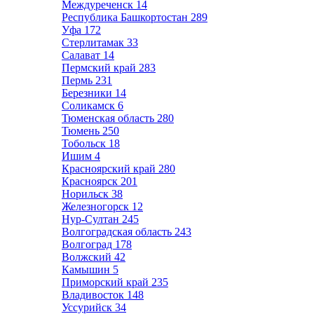
Междуреченск
14
Республика Башкортостан
289
Уфа
172
Стерлитамак
33
Салават
14
Пермский край
283
Пермь
231
Березники
14
Соликамск
6
Тюменская область
280
Тюмень
250
Тобольск
18
Ишим
4
Красноярский край
280
Красноярск
201
Норильск
38
Железногорск
12
Нур-Султан
245
Волгоградская область
243
Волгоград
178
Волжский
42
Камышин
5
Приморский край
235
Владивосток
148
Уссурийск
34