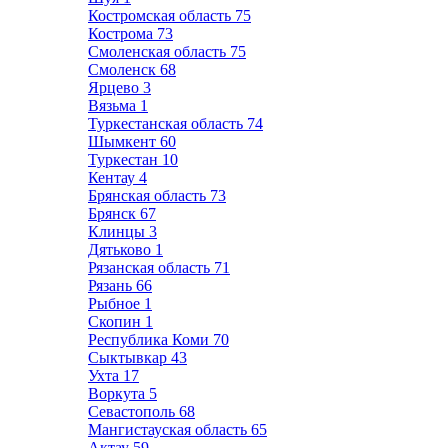
Костромская область
75
Кострома
73
Смоленская область
75
Смоленск
68
Ярцево
3
Вязьма
1
Туркестанская область
74
Шымкент
60
Туркестан
10
Кентау
4
Брянская область
73
Брянск
67
Клинцы
3
Дятьково
1
Рязанская область
71
Рязань
66
Рыбное
1
Скопин
1
Республика Коми
70
Сыктывкар
43
Ухта
17
Воркута
5
Севастополь
68
Мангистауская область
65
Актау
59