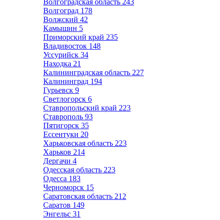
Волгоградская область
243
Волгоград
178
Волжский
42
Камышин
5
Приморский край
235
Владивосток
148
Уссурийск
34
Находка
21
Калининградская область
227
Калининград
194
Гурьевск
9
Светлогорск
6
Ставропольский край
223
Ставрополь
93
Пятигорск
35
Ессентуки
20
Харьковская область
223
Харьков
214
Дергачи
4
Одесская область
223
Одесса
183
Черноморск
15
Саратовская область
212
Саратов
149
Энгельс
31