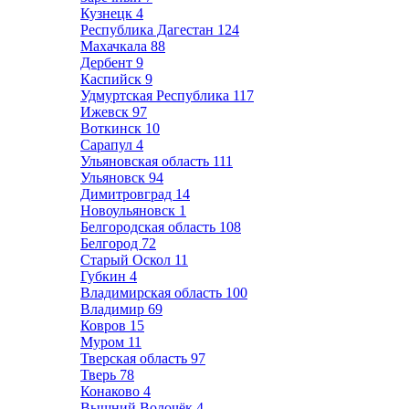
Кузнецк
4
Республика Дагестан
124
Махачкала
88
Дербент
9
Каспийск
9
Удмуртская Республика
117
Ижевск
97
Воткинск
10
Сарапул
4
Ульяновская область
111
Ульяновск
94
Димитровград
14
Новоульяновск
1
Белгородская область
108
Белгород
72
Старый Оскол
11
Губкин
4
Владимирская область
100
Владимир
69
Ковров
15
Муром
11
Тверская область
97
Тверь
78
Конаково
4
Вышний Волочёк
4