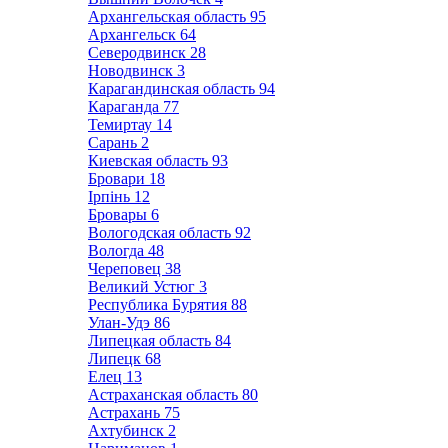
Архангельская область
95
Архангельск
64
Северодвинск
28
Новодвинск
3
Карагандинская область
94
Караганда
77
Темиртау
14
Сарань
2
Киевская область
93
Бровари
18
Ірпінь
12
Бровары
6
Вологодская область
92
Вологда
48
Череповец
38
Великий Устюг
3
Республика Бурятия
88
Улан-Удэ
86
Липецкая область
84
Липецк
68
Елец
13
Астраханская область
80
Астрахань
75
Ахтубинск
2