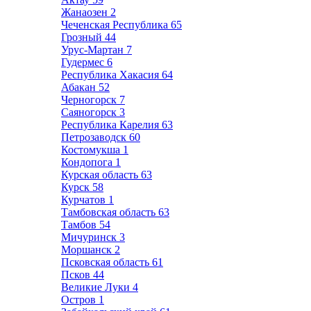
Жанаозен
2
Чеченская Республика
65
Грозный
44
Урус-Мартан
7
Гудермес
6
Республика Хакасия
64
Абакан
52
Черногорск
7
Саяногорск
3
Республика Карелия
63
Петрозаводск
60
Костомукша
1
Кондопога
1
Курская область
63
Курск
58
Курчатов
1
Тамбовская область
63
Тамбов
54
Мичуринск
3
Моршанск
2
Псковская область
61
Псков
44
Великие Луки
4
Остров
1