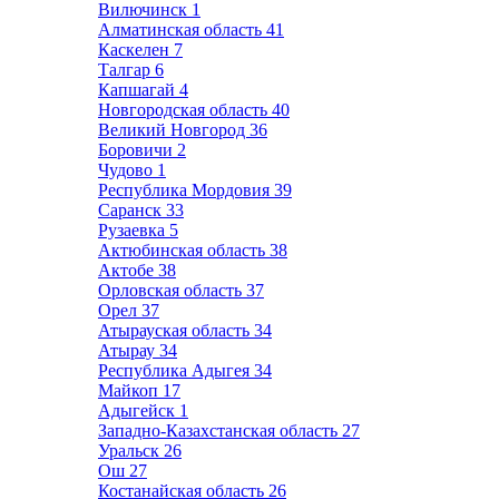
Вилючинск
1
Алматинская область
41
Каскелен
7
Талгар
6
Капшагай
4
Новгородская область
40
Великий Новгород
36
Боровичи
2
Чудово
1
Республика Мордовия
39
Саранск
33
Рузаевка
5
Актюбинская область
38
Актобе
38
Орловская область
37
Орел
37
Атырауская область
34
Атырау
34
Республика Адыгея
34
Майкоп
17
Адыгейск
1
Западно-Казахстанская область
27
Уральск
26
Ош
27
Костанайская область
26