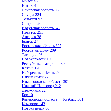
Миасс
45
Київ
391
Самарская область
368
Самара
224
Тольятти
92
Сызрань
20
Иркутская область
347
Иркутск
251
Ангарск
38
Братск
27
Ростовская область
327
Ростов-на-Дону
209
Таганрог
26
Новочеркасск
19
Республика Татарстан
304
Казань
170
Набережные Челны
56
Нижнекамск
22
Нижегородская область
301
Нижний Новгород
212
Дзержинск
22
Бор
10
Кемеровская область — Кузбасс
301
Кемерово
143
Новокузнецк
86