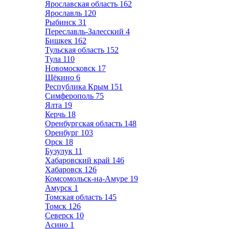
Ярославская область
162
Ярославль
120
Рыбинск
31
Переславль-Залесский
4
Бишкек
162
Тульская область
152
Тула
110
Новомосковск
17
Щёкино
6
Республика Крым
151
Симферополь
75
Ялта
19
Керчь
18
Оренбургская область
148
Оренбург
103
Орск
18
Бузулук
11
Хабаровский край
146
Хабаровск
126
Комсомольск-на-Амуре
19
Амурск
1
Томская область
145
Томск
126
Северск
10
Асино
1