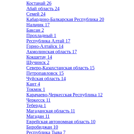
Костанай
26
Абай область
24
Семей
24
Кабардино-Балкарская Республика
20
Нальчик
17
Баксан
2
Прохладный
1
Республика Алтай
17
Горно-Алтайск
14
Акмолинская область
17
Кокшетау
14
Щучинск
2
Северо-Казахстанская область
15
Петропавловск
15
Чуйская область
14
Кант
4
Токмок
1
Карачаево-Черкесская Республика
12
Черкесск
11
Теберда
1
Магаданская область
11
Магадан
11
Еврейская автономная область
10
Биробиджан
10
Республика Тыва
7