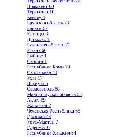
Туркестанская область
74
Шымкент
60
Туркестан
10
Кентау
4
Брянская область
73
Брянск
67
Клинцы
3
Дятьково
1
Рязанская область
71
Рязань
66
Рыбное
1
Скопин
1
Республика Коми
70
Сыктывкар
43
Ухта
17
Воркута
5
Севастополь
68
Мангистауская область
65
Актау
59
Жанаозен
2
Чеченская Республика
65
Грозный
44
Урус-Мартан
7
Гудермес
6
Республика Хакасия
64