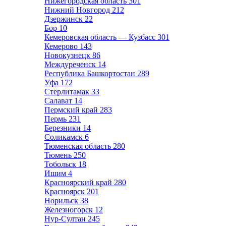
Нижегородская область
301
Нижний Новгород
212
Дзержинск
22
Бор
10
Кемеровская область — Кузбасс
301
Кемерово
143
Новокузнецк
86
Междуреченск
14
Республика Башкортостан
289
Уфа
172
Стерлитамак
33
Салават
14
Пермский край
283
Пермь
231
Березники
14
Соликамск
6
Тюменская область
280
Тюмень
250
Тобольск
18
Ишим
4
Красноярский край
280
Красноярск
201
Норильск
38
Железногорск
12
Нур-Султан
245