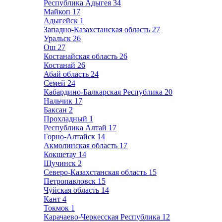
Республика Адыгея
34
Майкоп
17
Адыгейск
1
Западно-Казахстанская область
27
Уральск
26
Ош
27
Костанайская область
26
Костанай
26
Абай область
24
Семей
24
Кабардино-Балкарская Республика
20
Нальчик
17
Баксан
2
Прохладный
1
Республика Алтай
17
Горно-Алтайск
14
Акмолинская область
17
Кокшетау
14
Щучинск
2
Северо-Казахстанская область
15
Петропавловск
15
Чуйская область
14
Кант
4
Токмок
1
Карачаево-Черкесская Республика
12