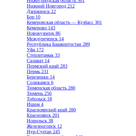
Нижегородская область
301
Нижний Новгород
212
Дзержинск
22
Бор
10
Кемеровская область — Кузбасс
301
Кемерово
143
Новокузнецк
86
Междуреченск
14
Республика Башкортостан
289
Уфа
172
Стерлитамак
33
Салават
14
Пермский край
283
Пермь
231
Березники
14
Соликамск
6
Тюменская область
280
Тюмень
250
Тобольск
18
Ишим
4
Красноярский край
280
Красноярск
201
Норильск
38
Железногорск
12
Нур-Султан
245