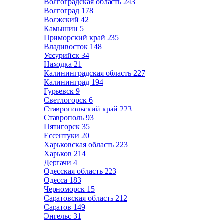
Волгоградская область
243
Волгоград
178
Волжский
42
Камышин
5
Приморский край
235
Владивосток
148
Уссурийск
34
Находка
21
Калининградская область
227
Калининград
194
Гурьевск
9
Светлогорск
6
Ставропольский край
223
Ставрополь
93
Пятигорск
35
Ессентуки
20
Харьковская область
223
Харьков
214
Дергачи
4
Одесская область
223
Одесса
183
Черноморск
15
Саратовская область
212
Саратов
149
Энгельс
31