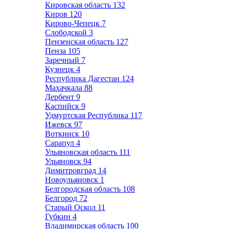
Кировская область
132
Киров
120
Кирово-Чепецк
7
Слободской
3
Пензенская область
127
Пенза
105
Заречный
7
Кузнецк
4
Республика Дагестан
124
Махачкала
88
Дербент
9
Каспийск
9
Удмуртская Республика
117
Ижевск
97
Воткинск
10
Сарапул
4
Ульяновская область
111
Ульяновск
94
Димитровград
14
Новоульяновск
1
Белгородская область
108
Белгород
72
Старый Оскол
11
Губкин
4
Владимирская область
100