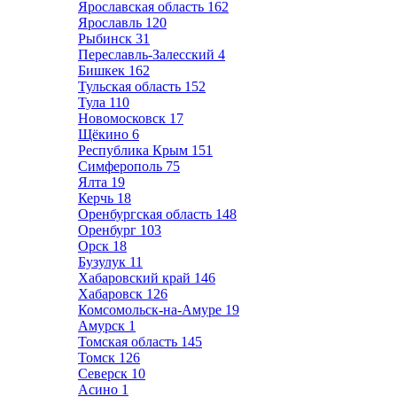
Ярославская область
162
Ярославль
120
Рыбинск
31
Переславль-Залесский
4
Бишкек
162
Тульская область
152
Тула
110
Новомосковск
17
Щёкино
6
Республика Крым
151
Симферополь
75
Ялта
19
Керчь
18
Оренбургская область
148
Оренбург
103
Орск
18
Бузулук
11
Хабаровский край
146
Хабаровск
126
Комсомольск-на-Амуре
19
Амурск
1
Томская область
145
Томск
126
Северск
10
Асино
1