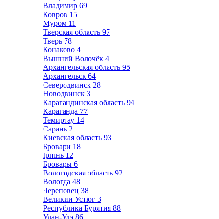
Владимир
69
Ковров
15
Муром
11
Тверская область
97
Тверь
78
Конаково
4
Вышний Волочёк
4
Архангельская область
95
Архангельск
64
Северодвинск
28
Новодвинск
3
Карагандинская область
94
Караганда
77
Темиртау
14
Сарань
2
Киевская область
93
Бровари
18
Ірпінь
12
Бровары
6
Вологодская область
92
Вологда
48
Череповец
38
Великий Устюг
3
Республика Бурятия
88
Улан-Удэ
86