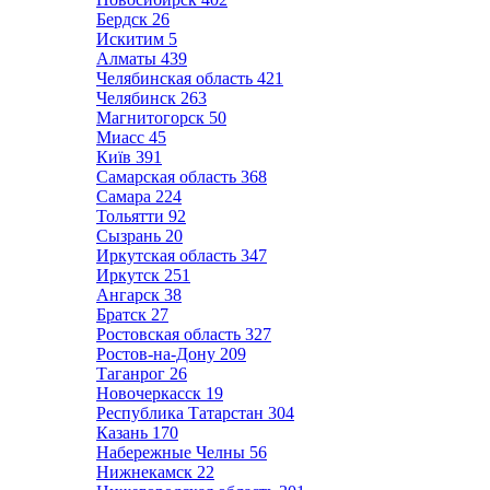
Бердск
26
Искитим
5
Алматы
439
Челябинская область
421
Челябинск
263
Магнитогорск
50
Миасс
45
Київ
391
Самарская область
368
Самара
224
Тольятти
92
Сызрань
20
Иркутская область
347
Иркутск
251
Ангарск
38
Братск
27
Ростовская область
327
Ростов-на-Дону
209
Таганрог
26
Новочеркасск
19
Республика Татарстан
304
Казань
170
Набережные Челны
56
Нижнекамск
22