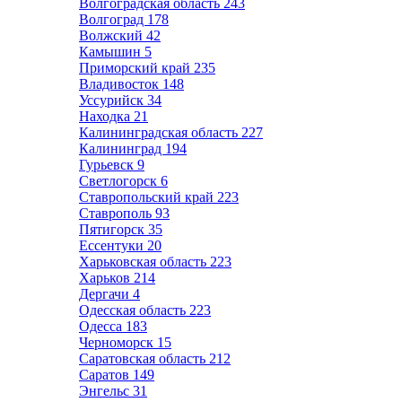
Волгоградская область
243
Волгоград
178
Волжский
42
Камышин
5
Приморский край
235
Владивосток
148
Уссурийск
34
Находка
21
Калининградская область
227
Калининград
194
Гурьевск
9
Светлогорск
6
Ставропольский край
223
Ставрополь
93
Пятигорск
35
Ессентуки
20
Харьковская область
223
Харьков
214
Дергачи
4
Одесская область
223
Одесса
183
Черноморск
15
Саратовская область
212
Саратов
149
Энгельс
31