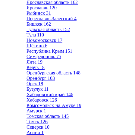
Ярославская область
162
Ярославль
120
Рыбинск
31
Переславль-Залесский
4
Бишкек
162
Тульская область
152
Тула
110
Новомосковск
17
Щёкино
6
Республика Крым
151
Симферополь
75
Ялта
19
Керчь
18
Оренбургская область
148
Оренбург
103
Орск
18
Бузулук
11
Хабаровский край
146
Хабаровск
126
Комсомольск-на-Амуре
19
Амурск
1
Томская область
145
Томск
126
Северск
10
Асино
1