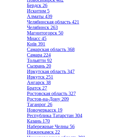
Бердск
26
Искитим
5
Алматы
439
Челябинская область
421
Челябинск
263
Магнитогорск
50
Миасс
45
Київ
391
Самарская область
368
Самара
224
Тольятти
92
Сызрань
20
Иркутская область
347
Иркутск
251
Ангарск
38
Братск
27
Ростовская область
327
Ростов-на-Дону
209
Таганрог
26
Новочеркасск
19
Республика Татарстан
304
Казань
170
Набережные Челны
56
Нижнекамск
22