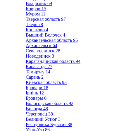
Владимир
69
Ковров
15
Муром
11
Тверская область
97
Тверь
78
Конаково
4
Вышний Волочёк
4
Архангельская область
95
Архангельск
64
Северодвинск
28
Новодвинск
3
Карагандинская область
94
Караганда
77
Темиртау
14
Сарань
2
Киевская область
93
Бровари
18
Ірпінь
12
Бровары
6
Вологодская область
92
Вологда
48
Череповец
38
Великий Устюг
3
Республика Бурятия
88
Улан-Удэ
86