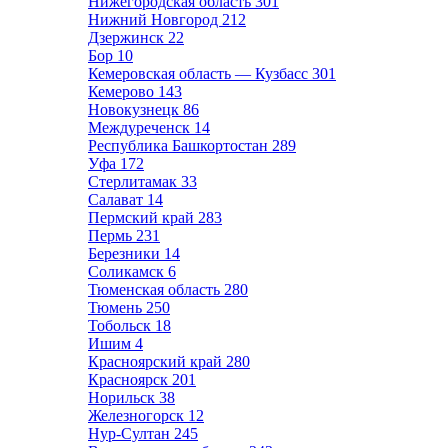
Нижегородская область
301
Нижний Новгород
212
Дзержинск
22
Бор
10
Кемеровская область — Кузбасс
301
Кемерово
143
Новокузнецк
86
Междуреченск
14
Республика Башкортостан
289
Уфа
172
Стерлитамак
33
Салават
14
Пермский край
283
Пермь
231
Березники
14
Соликамск
6
Тюменская область
280
Тюмень
250
Тобольск
18
Ишим
4
Красноярский край
280
Красноярск
201
Норильск
38
Железногорск
12
Нур-Султан
245