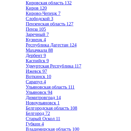
Кировская область
132
Киров
120
Кирово-Чепецк
7
Слободской
3
Пензенская область
127
Пенза
105
Заречный
7
Кузнецк
4
Республика Дагестан
124
Махачкала
88
Дербент
9
Каспийск
9
Удмуртская Республика
117
Ижевск
97
Воткинск
10
Сарапул
4
Ульяновская область
111
Ульяновск
94
Димитровград
14
Новоульяновск
1
Белгородская область
108
Белгород
72
Старый Оскол
11
Губкин
4
Владимирская область
100