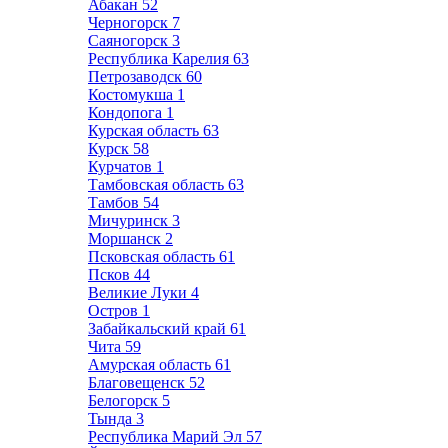
Абакан
52
Черногорск
7
Саяногорск
3
Республика Карелия
63
Петрозаводск
60
Костомукша
1
Кондопога
1
Курская область
63
Курск
58
Курчатов
1
Тамбовская область
63
Тамбов
54
Мичуринск
3
Моршанск
2
Псковская область
61
Псков
44
Великие Луки
4
Остров
1
Забайкальский край
61
Чита
59
Амурская область
61
Благовещенск
52
Белогорск
5
Тында
3
Республика Марий Эл
57