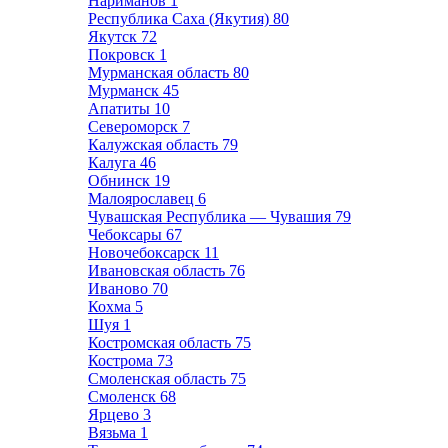
Нариманов
1
Республика Саха (Якутия)
80
Якутск
72
Покровск
1
Мурманская область
80
Мурманск
45
Апатиты
10
Североморск
7
Калужская область
79
Калуга
46
Обнинск
19
Малоярославец
6
Чувашская Республика — Чувашия
79
Чебоксары
67
Новочебоксарск
11
Ивановская область
76
Иваново
70
Кохма
5
Шуя
1
Костромская область
75
Кострома
73
Смоленская область
75
Смоленск
68
Ярцево
3
Вязьма
1