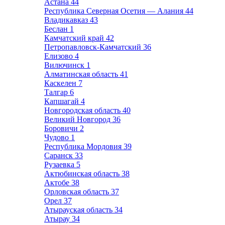
Астана
44
Республика Северная Осетия — Алания
44
Владикавказ
43
Беслан
1
Камчатский край
42
Петропавловск-Камчатский
36
Елизово
4
Вилючинск
1
Алматинская область
41
Каскелен
7
Талгар
6
Капшагай
4
Новгородская область
40
Великий Новгород
36
Боровичи
2
Чудово
1
Республика Мордовия
39
Саранск
33
Рузаевка
5
Актюбинская область
38
Актобе
38
Орловская область
37
Орел
37
Атырауская область
34
Атырау
34