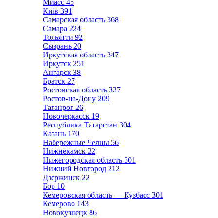
Миасс
45
Київ
391
Самарская область
368
Самара
224
Тольятти
92
Сызрань
20
Иркутская область
347
Иркутск
251
Ангарск
38
Братск
27
Ростовская область
327
Ростов-на-Дону
209
Таганрог
26
Новочеркасск
19
Республика Татарстан
304
Казань
170
Набережные Челны
56
Нижнекамск
22
Нижегородская область
301
Нижний Новгород
212
Дзержинск
22
Бор
10
Кемеровская область — Кузбасс
301
Кемерово
143
Новокузнецк
86