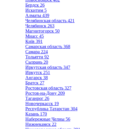
Бердск
26
Искитим
5
Алматы
439
Челябинская область
421
Челябинск
263
Магнитогорск
50
Миасс
45
Київ
391
Самарская область
368
Самара
224
Тольятти
92
Сызрань
20
Иркутская область
347
Иркутск
251
Ангарск
38
Братск
27
Ростовская область
327
Ростов-на-Дону
209
Таганрог
26
Новочеркасск
19
Республика Татарстан
304
Казань
170
Набережные Челны
56
Нижнекамск
22