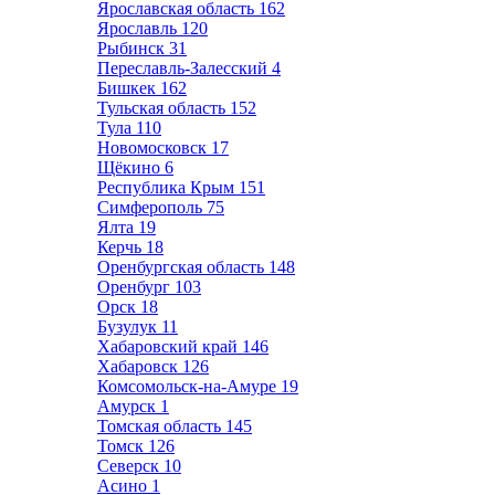
Ярославская область
162
Ярославль
120
Рыбинск
31
Переславль-Залесский
4
Бишкек
162
Тульская область
152
Тула
110
Новомосковск
17
Щёкино
6
Республика Крым
151
Симферополь
75
Ялта
19
Керчь
18
Оренбургская область
148
Оренбург
103
Орск
18
Бузулук
11
Хабаровский край
146
Хабаровск
126
Комсомольск-на-Амуре
19
Амурск
1
Томская область
145
Томск
126
Северск
10
Асино
1