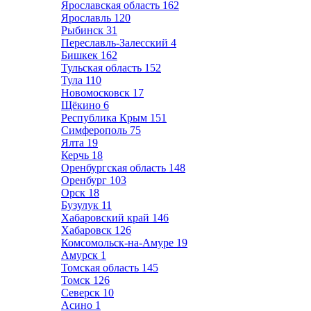
Ярославская область
162
Ярославль
120
Рыбинск
31
Переславль-Залесский
4
Бишкек
162
Тульская область
152
Тула
110
Новомосковск
17
Щёкино
6
Республика Крым
151
Симферополь
75
Ялта
19
Керчь
18
Оренбургская область
148
Оренбург
103
Орск
18
Бузулук
11
Хабаровский край
146
Хабаровск
126
Комсомольск-на-Амуре
19
Амурск
1
Томская область
145
Томск
126
Северск
10
Асино
1