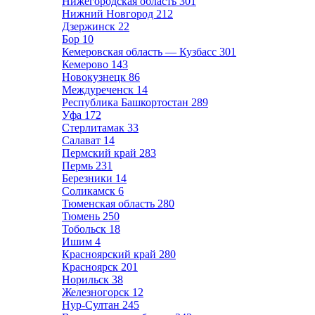
Нижегородская область
301
Нижний Новгород
212
Дзержинск
22
Бор
10
Кемеровская область — Кузбасс
301
Кемерово
143
Новокузнецк
86
Междуреченск
14
Республика Башкортостан
289
Уфа
172
Стерлитамак
33
Салават
14
Пермский край
283
Пермь
231
Березники
14
Соликамск
6
Тюменская область
280
Тюмень
250
Тобольск
18
Ишим
4
Красноярский край
280
Красноярск
201
Норильск
38
Железногорск
12
Нур-Султан
245