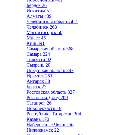
Бердск
26
Искитим
5
Алматы
439
Челябинская область
421
Челябинск
263
Магнитогорск
50
Миасс
45
Київ
391
Самарская область
368
Самара
224
Тольятти
92
Сызрань
20
Иркутская область
347
Иркутск
251
Ангарск
38
Братск
27
Ростовская область
327
Ростов-на-Дону
209
Таганрог
26
Новочеркасск
19
Республика Татарстан
304
Казань
170
Набережные Челны
56
Нижнекамск
22