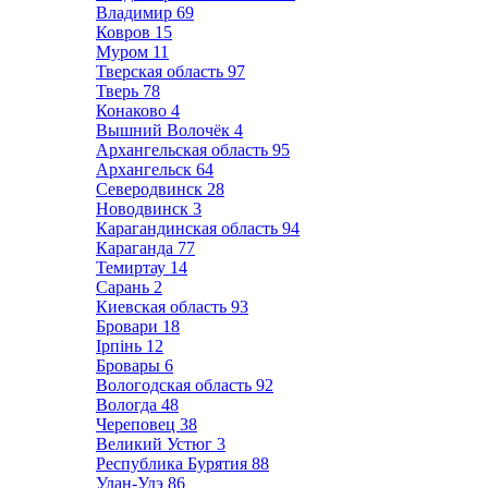
Владимир
69
Ковров
15
Муром
11
Тверская область
97
Тверь
78
Конаково
4
Вышний Волочёк
4
Архангельская область
95
Архангельск
64
Северодвинск
28
Новодвинск
3
Карагандинская область
94
Караганда
77
Темиртау
14
Сарань
2
Киевская область
93
Бровари
18
Ірпінь
12
Бровары
6
Вологодская область
92
Вологда
48
Череповец
38
Великий Устюг
3
Республика Бурятия
88
Улан-Удэ
86