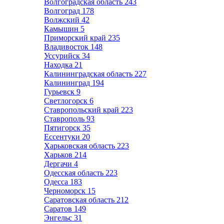
Волгоградская область
243
Волгоград
178
Волжский
42
Камышин
5
Приморский край
235
Владивосток
148
Уссурийск
34
Находка
21
Калининградская область
227
Калининград
194
Гурьевск
9
Светлогорск
6
Ставропольский край
223
Ставрополь
93
Пятигорск
35
Ессентуки
20
Харьковская область
223
Харьков
214
Дергачи
4
Одесская область
223
Одесса
183
Черноморск
15
Саратовская область
212
Саратов
149
Энгельс
31