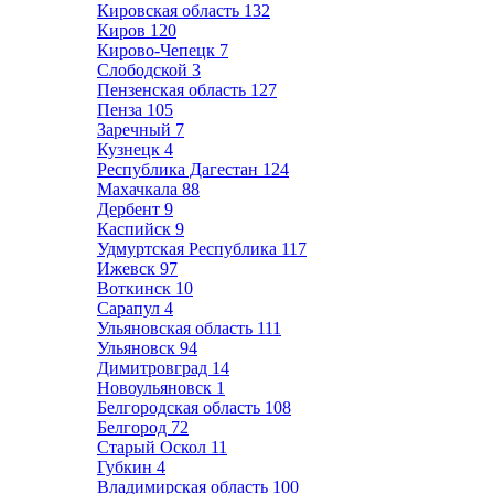
Кировская область
132
Киров
120
Кирово-Чепецк
7
Слободской
3
Пензенская область
127
Пенза
105
Заречный
7
Кузнецк
4
Республика Дагестан
124
Махачкала
88
Дербент
9
Каспийск
9
Удмуртская Республика
117
Ижевск
97
Воткинск
10
Сарапул
4
Ульяновская область
111
Ульяновск
94
Димитровград
14
Новоульяновск
1
Белгородская область
108
Белгород
72
Старый Оскол
11
Губкин
4
Владимирская область
100