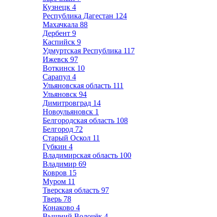
Кузнецк
4
Республика Дагестан
124
Махачкала
88
Дербент
9
Каспийск
9
Удмуртская Республика
117
Ижевск
97
Воткинск
10
Сарапул
4
Ульяновская область
111
Ульяновск
94
Димитровград
14
Новоульяновск
1
Белгородская область
108
Белгород
72
Старый Оскол
11
Губкин
4
Владимирская область
100
Владимир
69
Ковров
15
Муром
11
Тверская область
97
Тверь
78
Конаково
4
Вышний Волочёк
4