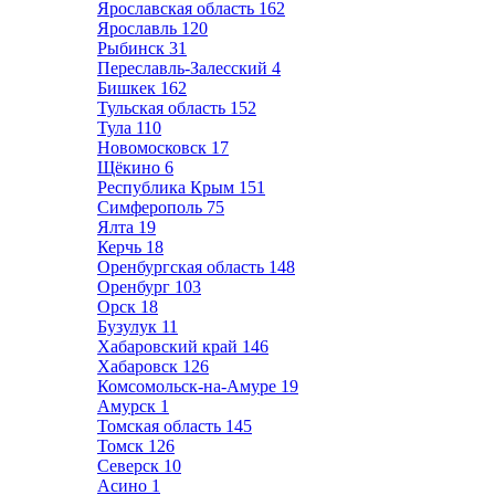
Ярославская область
162
Ярославль
120
Рыбинск
31
Переславль-Залесский
4
Бишкек
162
Тульская область
152
Тула
110
Новомосковск
17
Щёкино
6
Республика Крым
151
Симферополь
75
Ялта
19
Керчь
18
Оренбургская область
148
Оренбург
103
Орск
18
Бузулук
11
Хабаровский край
146
Хабаровск
126
Комсомольск-на-Амуре
19
Амурск
1
Томская область
145
Томск
126
Северск
10
Асино
1