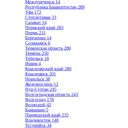
Междуреченск
14
Республика Башкортостан
289
Уфа
172
Стерлитамак
33
Салават
14
Пермский край
283
Пермь
231
Березники
14
Соликамск
6
Тюменская область
280
Тюмень
250
Тобольск
18
Ишим
4
Красноярский край
280
Красноярск
201
Норильск
38
Железногорск
12
Нур-Султан
245
Волгоградская область
243
Волгоград
178
Волжский
42
Камышин
5
Приморский край
235
Владивосток
148
Уссурийск
34