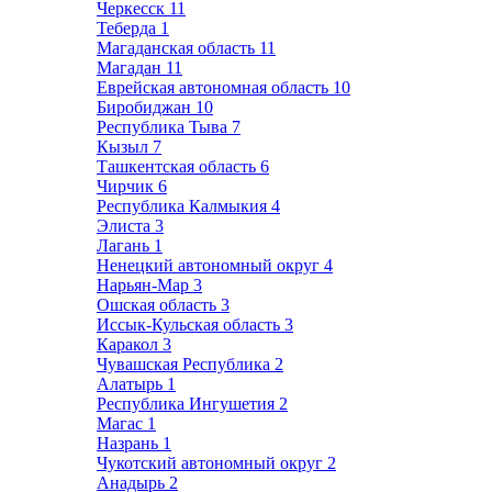
Черкесск
11
Теберда
1
Магаданская область
11
Магадан
11
Еврейская автономная область
10
Биробиджан
10
Республика Тыва
7
Кызыл
7
Ташкентская область
6
Чирчик
6
Республика Калмыкия
4
Элиста
3
Лагань
1
Ненецкий автономный округ
4
Нарьян-Мар
3
Ошская область
3
Иссык-Кульская область
3
Каракол
3
Чувашская Республика
2
Алатырь
1
Республика Ингушетия
2
Магас
1
Назрань
1
Чукотский автономный округ
2
Анадырь
2