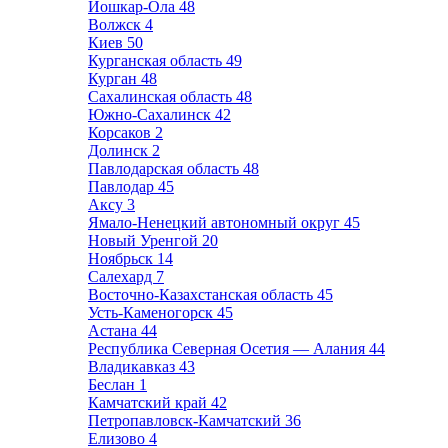
Йошкар-Ола
48
Волжск
4
Киев
50
Курганская область
49
Курган
48
Сахалинская область
48
Южно-Сахалинск
42
Корсаков
2
Долинск
2
Павлодарская область
48
Павлодар
45
Аксу
3
Ямало-Ненецкий автономный округ
45
Новый Уренгой
20
Ноябрьск
14
Салехард
7
Восточно-Казахстанская область
45
Усть-Каменогорск
45
Астана
44
Республика Северная Осетия — Алания
44
Владикавказ
43
Беслан
1
Камчатский край
42
Петропавловск-Камчатский
36
Елизово
4