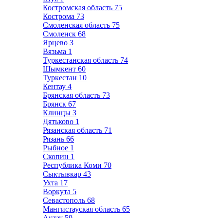
Костромская область
75
Кострома
73
Смоленская область
75
Смоленск
68
Ярцево
3
Вязьма
1
Туркестанская область
74
Шымкент
60
Туркестан
10
Кентау
4
Брянская область
73
Брянск
67
Клинцы
3
Дятьково
1
Рязанская область
71
Рязань
66
Рыбное
1
Скопин
1
Республика Коми
70
Сыктывкар
43
Ухта
17
Воркута
5
Севастополь
68
Мангистауская область
65
Актау
59