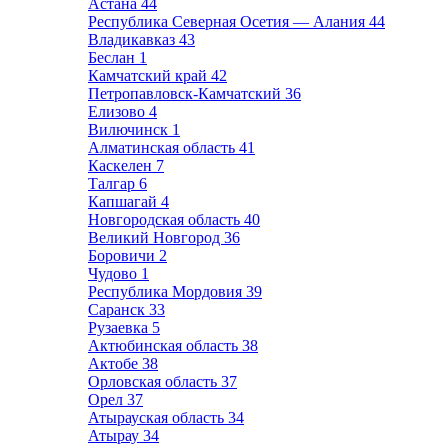
Астана
44
Республика Северная Осетия — Алания
44
Владикавказ
43
Беслан
1
Камчатский край
42
Петропавловск-Камчатский
36
Елизово
4
Вилючинск
1
Алматинская область
41
Каскелен
7
Талгар
6
Капшагай
4
Новгородская область
40
Великий Новгород
36
Боровичи
2
Чудово
1
Республика Мордовия
39
Саранск
33
Рузаевка
5
Актюбинская область
38
Актобе
38
Орловская область
37
Орел
37
Атырауская область
34
Атырау
34