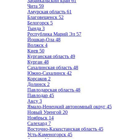
Забайкальский край
61
Чита
59
Амурская область
61
Благовещенск
52
Белогорск
5
Тында
3
Республика Марий Эл
57
Йошкар-Ола
48
Волжск
4
Киев
50
Курганская область
49
Курган
48
Сахалинская область
48
Южно-Сахалинск
42
Корсаков
2
Долинск
2
Павлодарская область
48
Павлодар
45
Аксу
3
Ямало-Ненецкий автономный округ
45
Новый Уренгой
20
Ноябрьск
14
Салехард
7
Восточно-Казахстанская область
45
Усть-Каменогорск
45