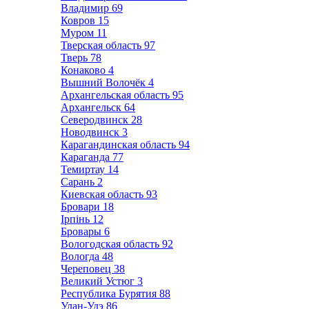
Владимир
69
Ковров
15
Муром
11
Тверская область
97
Тверь
78
Конаково
4
Вышний Волочёк
4
Архангельская область
95
Архангельск
64
Северодвинск
28
Новодвинск
3
Карагандинская область
94
Караганда
77
Темиртау
14
Сарань
2
Киевская область
93
Бровари
18
Ірпінь
12
Бровары
6
Вологодская область
92
Вологда
48
Череповец
38
Великий Устюг
3
Республика Бурятия
88
Улан-Удэ
86