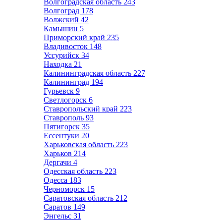
Волгоградская область
243
Волгоград
178
Волжский
42
Камышин
5
Приморский край
235
Владивосток
148
Уссурийск
34
Находка
21
Калининградская область
227
Калининград
194
Гурьевск
9
Светлогорск
6
Ставропольский край
223
Ставрополь
93
Пятигорск
35
Ессентуки
20
Харьковская область
223
Харьков
214
Дергачи
4
Одесская область
223
Одесса
183
Черноморск
15
Саратовская область
212
Саратов
149
Энгельс
31