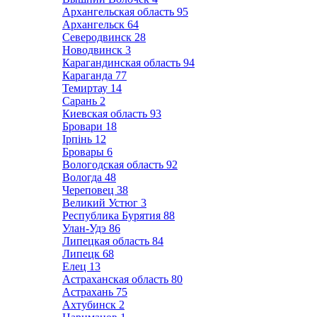
Архангельская область
95
Архангельск
64
Северодвинск
28
Новодвинск
3
Карагандинская область
94
Караганда
77
Темиртау
14
Сарань
2
Киевская область
93
Бровари
18
Ірпінь
12
Бровары
6
Вологодская область
92
Вологда
48
Череповец
38
Великий Устюг
3
Республика Бурятия
88
Улан-Удэ
86
Липецкая область
84
Липецк
68
Елец
13
Астраханская область
80
Астрахань
75
Ахтубинск
2