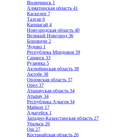
Вилючинск
1
Алматинская область
41
Каскелен
7
Талгар
6
Капшагай
4
Новгородская область
40
Великий Новгород
36
Боровичи
2
Чудово
1
Республика Мордовия
39
Саранск
33
Рузаевка
5
Актюбинская область
38
Актобе
38
Орловская область
37
Орел
37
Атырауская область
34
Атырау
34
Республика Адыгея
34
Майкоп
17
Адыгейск
1
Западно-Казахстанская область
27
Уральск
26
Ош
27
Костанайская область
26