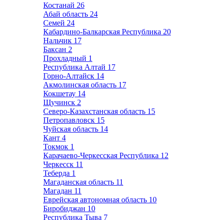
Костанай
26
Абай область
24
Семей
24
Кабардино-Балкарская Республика
20
Нальчик
17
Баксан
2
Прохладный
1
Республика Алтай
17
Горно-Алтайск
14
Акмолинская область
17
Кокшетау
14
Щучинск
2
Северо-Казахстанская область
15
Петропавловск
15
Чуйская область
14
Кант
4
Токмок
1
Карачаево-Черкесская Республика
12
Черкесск
11
Теберда
1
Магаданская область
11
Магадан
11
Еврейская автономная область
10
Биробиджан
10
Республика Тыва
7