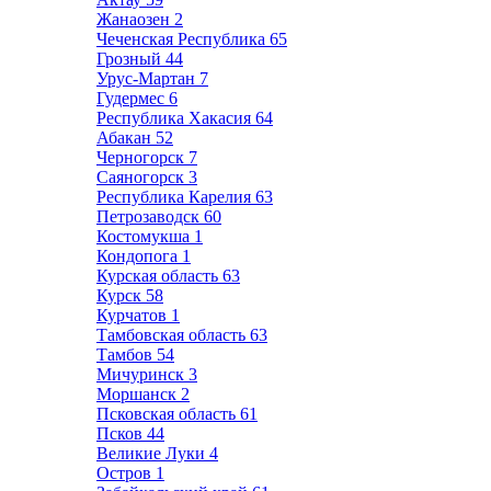
Жанаозен
2
Чеченская Республика
65
Грозный
44
Урус-Мартан
7
Гудермес
6
Республика Хакасия
64
Абакан
52
Черногорск
7
Саяногорск
3
Республика Карелия
63
Петрозаводск
60
Костомукша
1
Кондопога
1
Курская область
63
Курск
58
Курчатов
1
Тамбовская область
63
Тамбов
54
Мичуринск
3
Моршанск
2
Псковская область
61
Псков
44
Великие Луки
4
Остров
1