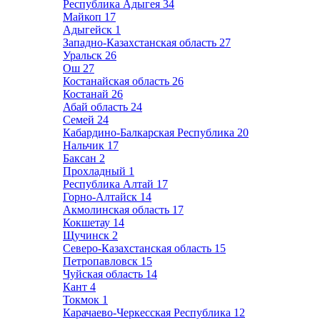
Республика Адыгея
34
Майкоп
17
Адыгейск
1
Западно-Казахстанская область
27
Уральск
26
Ош
27
Костанайская область
26
Костанай
26
Абай область
24
Семей
24
Кабардино-Балкарская Республика
20
Нальчик
17
Баксан
2
Прохладный
1
Республика Алтай
17
Горно-Алтайск
14
Акмолинская область
17
Кокшетау
14
Щучинск
2
Северо-Казахстанская область
15
Петропавловск
15
Чуйская область
14
Кант
4
Токмок
1
Карачаево-Черкесская Республика
12