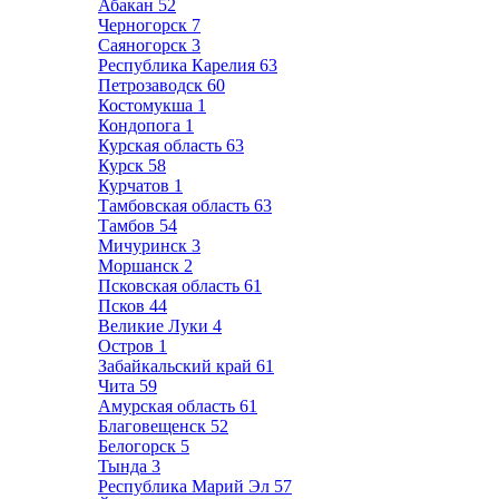
Абакан
52
Черногорск
7
Саяногорск
3
Республика Карелия
63
Петрозаводск
60
Костомукша
1
Кондопога
1
Курская область
63
Курск
58
Курчатов
1
Тамбовская область
63
Тамбов
54
Мичуринск
3
Моршанск
2
Псковская область
61
Псков
44
Великие Луки
4
Остров
1
Забайкальский край
61
Чита
59
Амурская область
61
Благовещенск
52
Белогорск
5
Тында
3
Республика Марий Эл
57