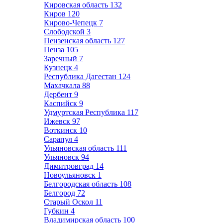
Кировская область
132
Киров
120
Кирово-Чепецк
7
Слободской
3
Пензенская область
127
Пенза
105
Заречный
7
Кузнецк
4
Республика Дагестан
124
Махачкала
88
Дербент
9
Каспийск
9
Удмуртская Республика
117
Ижевск
97
Воткинск
10
Сарапул
4
Ульяновская область
111
Ульяновск
94
Димитровград
14
Новоульяновск
1
Белгородская область
108
Белгород
72
Старый Оскол
11
Губкин
4
Владимирская область
100