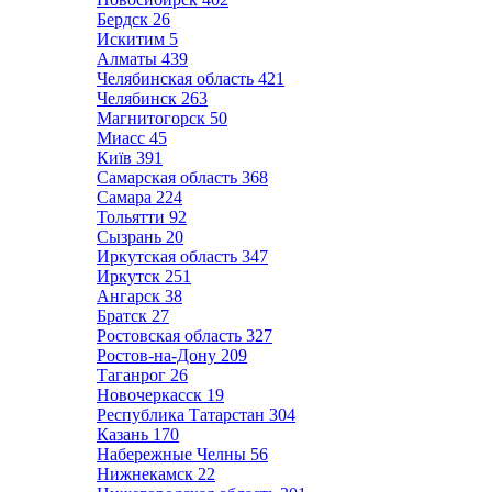
Бердск
26
Искитим
5
Алматы
439
Челябинская область
421
Челябинск
263
Магнитогорск
50
Миасс
45
Київ
391
Самарская область
368
Самара
224
Тольятти
92
Сызрань
20
Иркутская область
347
Иркутск
251
Ангарск
38
Братск
27
Ростовская область
327
Ростов-на-Дону
209
Таганрог
26
Новочеркасск
19
Республика Татарстан
304
Казань
170
Набережные Челны
56
Нижнекамск
22