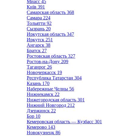
Миасс
45
Київ
391
Самарская область
368
Самара
224
Тольятти
92
Сызрань
20
Иркутская область
347
Иркутск
251
Ангарск
38
Братск
27
Ростовская область
327
Ростов-на-Дону
209
Таганрог
26
Новочеркасск
19
Республика Татарстан
304
Казань
170
Набережные Челны
56
Нижнекамск
22
Нижегородская область
301
Нижний Новгород
212
Дзержинск
22
Бор
10
Кемеровская область — Кузбасс
301
Кемерово
143
Новокузнецк
86