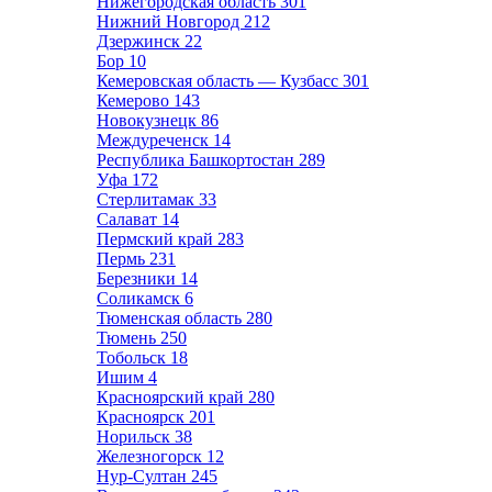
Нижегородская область
301
Нижний Новгород
212
Дзержинск
22
Бор
10
Кемеровская область — Кузбасс
301
Кемерово
143
Новокузнецк
86
Междуреченск
14
Республика Башкортостан
289
Уфа
172
Стерлитамак
33
Салават
14
Пермский край
283
Пермь
231
Березники
14
Соликамск
6
Тюменская область
280
Тюмень
250
Тобольск
18
Ишим
4
Красноярский край
280
Красноярск
201
Норильск
38
Железногорск
12
Нур-Султан
245