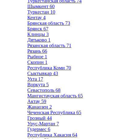
Туркестанская область
74
Шымкент
60
Туркестан
10
Кентау
4
Брянская область
73
Брянск
67
Клинцы
3
Дятьково
1
Рязанская область
71
Рязань
66
Рыбное
1
Скопин
1
Республика Коми
70
Сыктывкар
43
Ухта
17
Воркута
5
Севастополь
68
Мангистауская область
65
Актау
59
Жанаозен
2
Чеченская Республика
65
Грозный
44
Урус-Мартан
7
Гудермес
6
Республика Хакасия
64