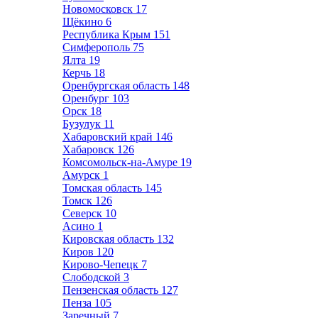
Новомосковск
17
Щёкино
6
Республика Крым
151
Симферополь
75
Ялта
19
Керчь
18
Оренбургская область
148
Оренбург
103
Орск
18
Бузулук
11
Хабаровский край
146
Хабаровск
126
Комсомольск-на-Амуре
19
Амурск
1
Томская область
145
Томск
126
Северск
10
Асино
1
Кировская область
132
Киров
120
Кирово-Чепецк
7
Слободской
3
Пензенская область
127
Пенза
105
Заречный
7