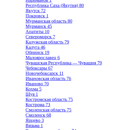
Нариманов
1
Республика Саха (Якутия)
80
Якутск
72
Покровск
1
Мурманская область
80
Мурманск
45
Апатиты
10
Североморск
7
Калужская область
79
Калуга
46
Обнинск
19
Малоярославец
6
Чувашская Республика — Чувашия
79
Чебоксары
67
Новочебоксарск
11
Ивановская область
76
Иваново
70
Кохма
5
Шуя
1
Костромская область
75
Кострома
73
Смоленская область
75
Смоленск
68
Ярцево
3
Вязьма
1