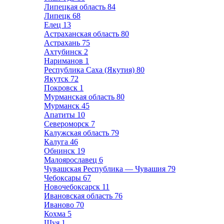
Липецкая область
84
Липецк
68
Елец
13
Астраханская область
80
Астрахань
75
Ахтубинск
2
Нариманов
1
Республика Саха (Якутия)
80
Якутск
72
Покровск
1
Мурманская область
80
Мурманск
45
Апатиты
10
Североморск
7
Калужская область
79
Калуга
46
Обнинск
19
Малоярославец
6
Чувашская Республика — Чувашия
79
Чебоксары
67
Новочебоксарск
11
Ивановская область
76
Иваново
70
Кохма
5
Шуя
1