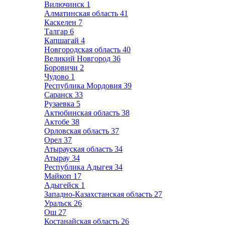
Вилючинск
1
Алматинская область
41
Каскелен
7
Талгар
6
Капшагай
4
Новгородская область
40
Великий Новгород
36
Боровичи
2
Чудово
1
Республика Мордовия
39
Саранск
33
Рузаевка
5
Актюбинская область
38
Актобе
38
Орловская область
37
Орел
37
Атырауская область
34
Атырау
34
Республика Адыгея
34
Майкоп
17
Адыгейск
1
Западно-Казахстанская область
27
Уральск
26
Ош
27
Костанайская область
26