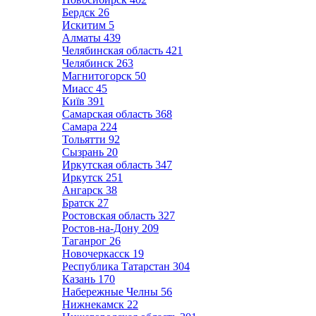
Бердск
26
Искитим
5
Алматы
439
Челябинская область
421
Челябинск
263
Магнитогорск
50
Миасс
45
Київ
391
Самарская область
368
Самара
224
Тольятти
92
Сызрань
20
Иркутская область
347
Иркутск
251
Ангарск
38
Братск
27
Ростовская область
327
Ростов-на-Дону
209
Таганрог
26
Новочеркасск
19
Республика Татарстан
304
Казань
170
Набережные Челны
56
Нижнекамск
22