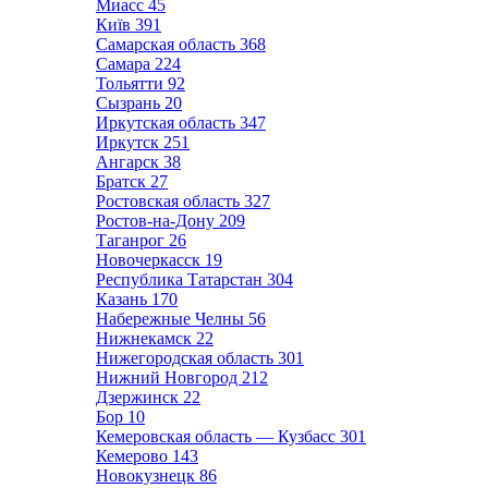
Миасс
45
Київ
391
Самарская область
368
Самара
224
Тольятти
92
Сызрань
20
Иркутская область
347
Иркутск
251
Ангарск
38
Братск
27
Ростовская область
327
Ростов-на-Дону
209
Таганрог
26
Новочеркасск
19
Республика Татарстан
304
Казань
170
Набережные Челны
56
Нижнекамск
22
Нижегородская область
301
Нижний Новгород
212
Дзержинск
22
Бор
10
Кемеровская область — Кузбасс
301
Кемерово
143
Новокузнецк
86