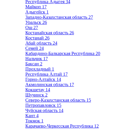
Республика Адыгея
34
Майкоп
17
Адыгейск
1
Западно-Казахстанская область
27
Уральск
26
Ош
27
Костанайская область
26
Костанай
26
Абай область
24
Семей
24
Кабардино-Балкарская Республика
20
Нальчик
17
Баксан
2
Прохладный
1
Республика Алтай
17
Горно-Алтайск
14
Акмолинская область
17
Кокшетау
14
Щучинск
2
Северо-Казахстанская область
15
Петропавловск
15
Чуйская область
14
Кант
4
Токмок
1
Карачаево-Черкесская Республика
12