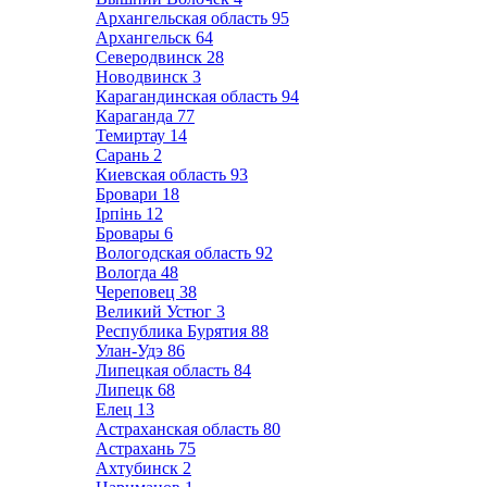
Архангельская область
95
Архангельск
64
Северодвинск
28
Новодвинск
3
Карагандинская область
94
Караганда
77
Темиртау
14
Сарань
2
Киевская область
93
Бровари
18
Ірпінь
12
Бровары
6
Вологодская область
92
Вологда
48
Череповец
38
Великий Устюг
3
Республика Бурятия
88
Улан-Удэ
86
Липецкая область
84
Липецк
68
Елец
13
Астраханская область
80
Астрахань
75
Ахтубинск
2