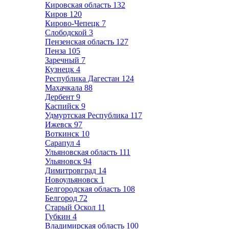
Кировская область
132
Киров
120
Кирово-Чепецк
7
Слободской
3
Пензенская область
127
Пенза
105
Заречный
7
Кузнецк
4
Республика Дагестан
124
Махачкала
88
Дербент
9
Каспийск
9
Удмуртская Республика
117
Ижевск
97
Воткинск
10
Сарапул
4
Ульяновская область
111
Ульяновск
94
Димитровград
14
Новоульяновск
1
Белгородская область
108
Белгород
72
Старый Оскол
11
Губкин
4
Владимирская область
100