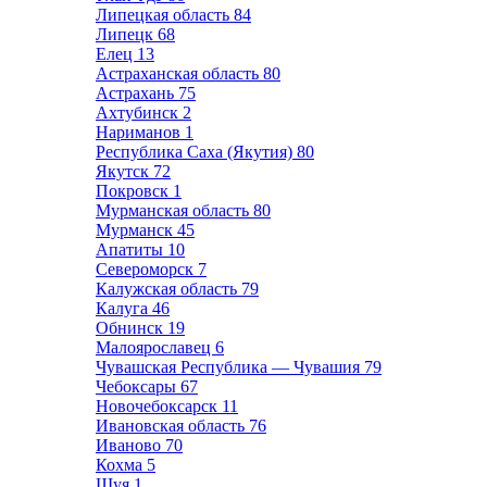
Липецкая область
84
Липецк
68
Елец
13
Астраханская область
80
Астрахань
75
Ахтубинск
2
Нариманов
1
Республика Саха (Якутия)
80
Якутск
72
Покровск
1
Мурманская область
80
Мурманск
45
Апатиты
10
Североморск
7
Калужская область
79
Калуга
46
Обнинск
19
Малоярославец
6
Чувашская Республика — Чувашия
79
Чебоксары
67
Новочебоксарск
11
Ивановская область
76
Иваново
70
Кохма
5
Шуя
1