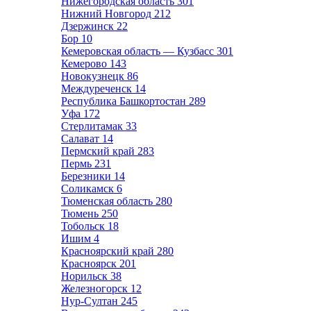
Нижегородская область
301
Нижний Новгород
212
Дзержинск
22
Бор
10
Кемеровская область — Кузбасс
301
Кемерово
143
Новокузнецк
86
Междуреченск
14
Республика Башкортостан
289
Уфа
172
Стерлитамак
33
Салават
14
Пермский край
283
Пермь
231
Березники
14
Соликамск
6
Тюменская область
280
Тюмень
250
Тобольск
18
Ишим
4
Красноярский край
280
Красноярск
201
Норильск
38
Железногорск
12
Нур-Султан
245