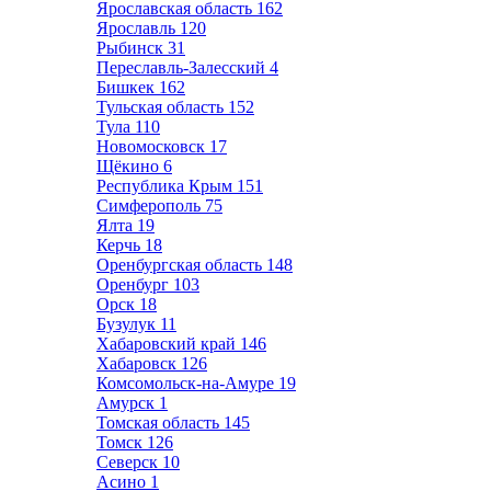
Ярославская область
162
Ярославль
120
Рыбинск
31
Переславль-Залесский
4
Бишкек
162
Тульская область
152
Тула
110
Новомосковск
17
Щёкино
6
Республика Крым
151
Симферополь
75
Ялта
19
Керчь
18
Оренбургская область
148
Оренбург
103
Орск
18
Бузулук
11
Хабаровский край
146
Хабаровск
126
Комсомольск-на-Амуре
19
Амурск
1
Томская область
145
Томск
126
Северск
10
Асино
1