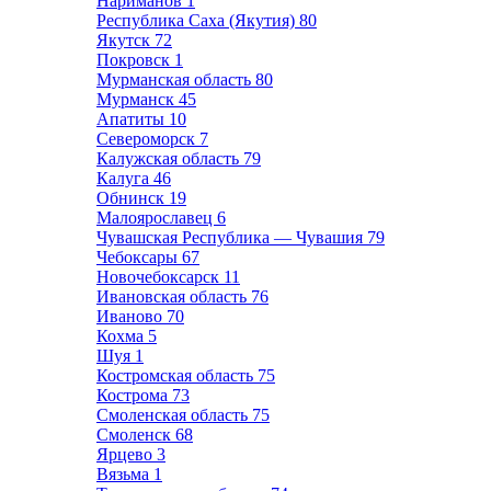
Нариманов
1
Республика Саха (Якутия)
80
Якутск
72
Покровск
1
Мурманская область
80
Мурманск
45
Апатиты
10
Североморск
7
Калужская область
79
Калуга
46
Обнинск
19
Малоярославец
6
Чувашская Республика — Чувашия
79
Чебоксары
67
Новочебоксарск
11
Ивановская область
76
Иваново
70
Кохма
5
Шуя
1
Костромская область
75
Кострома
73
Смоленская область
75
Смоленск
68
Ярцево
3
Вязьма
1