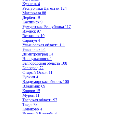
Кузнецк
4
Республика Дагестан
124
Махачкала
88
Дербент
9
Каспийск
9
Удмуртская Республика
117
Ижевск
97
Воткинск
10
Сарапул
4
Ульяновская область
111
Ульяновск
94
Димитровград
14
Новоульяновск
1
Белгородская область
108
Белгород
72
Старый Оскол
11
Губкин
4
Владимирская область
100
Владимир
69
Ковров
15
Муром
11
Тверская область
97
Тверь
78
Конаково
4
Вышний Волочёк
4