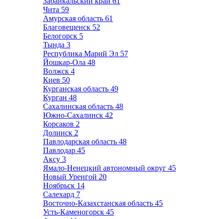
Забайкальский край
61
Чита
59
Амурская область
61
Благовещенск
52
Белогорск
5
Тында
3
Республика Марий Эл
57
Йошкар-Ола
48
Волжск
4
Киев
50
Курганская область
49
Курган
48
Сахалинская область
48
Южно-Сахалинск
42
Корсаков
2
Долинск
2
Павлодарская область
48
Павлодар
45
Аксу
3
Ямало-Ненецкий автономный округ
45
Новый Уренгой
20
Ноябрьск
14
Салехард
7
Восточно-Казахстанская область
45
Усть-Каменогорск
45