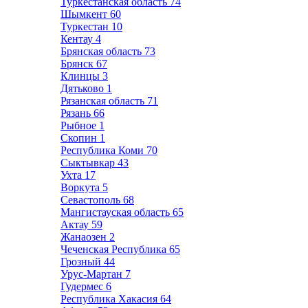
Туркестанская область
74
Шымкент
60
Туркестан
10
Кентау
4
Брянская область
73
Брянск
67
Клинцы
3
Дятьково
1
Рязанская область
71
Рязань
66
Рыбное
1
Скопин
1
Республика Коми
70
Сыктывкар
43
Ухта
17
Воркута
5
Севастополь
68
Мангистауская область
65
Актау
59
Жанаозен
2
Чеченская Республика
65
Грозный
44
Урус-Мартан
7
Гудермес
6
Республика Хакасия
64