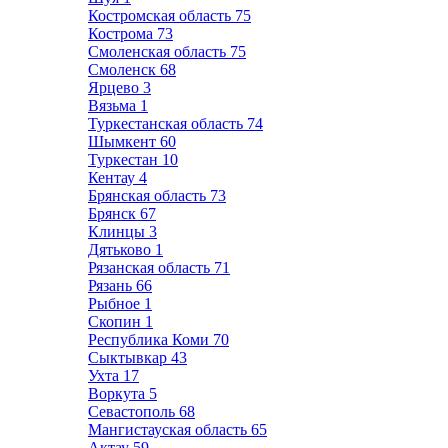
Костромская область
75
Кострома
73
Смоленская область
75
Смоленск
68
Ярцево
3
Вязьма
1
Туркестанская область
74
Шымкент
60
Туркестан
10
Кентау
4
Брянская область
73
Брянск
67
Клинцы
3
Дятьково
1
Рязанская область
71
Рязань
66
Рыбное
1
Скопин
1
Республика Коми
70
Сыктывкар
43
Ухта
17
Воркута
5
Севастополь
68
Мангистауская область
65
Актау
59