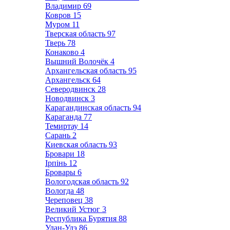
Владимир
69
Ковров
15
Муром
11
Тверская область
97
Тверь
78
Конаково
4
Вышний Волочёк
4
Архангельская область
95
Архангельск
64
Северодвинск
28
Новодвинск
3
Карагандинская область
94
Караганда
77
Темиртау
14
Сарань
2
Киевская область
93
Бровари
18
Ірпінь
12
Бровары
6
Вологодская область
92
Вологда
48
Череповец
38
Великий Устюг
3
Республика Бурятия
88
Улан-Удэ
86