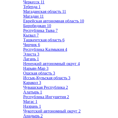
Черкесск
11
Теберда
1
Магаданская область
11
Магадан
11
Еврейская автономная область
10
Биробиджан
10
Республика Тыва
7
Кызыл
7
Ташкентская область
6
Чирчик
6
Республика Калмыкия
4
Элиста
3
Лагань
1
Ненецкий автономный округ
4
Нарьян-Мар
3
Ошская область
3
Иссык-Кульская область
3
Каракол
3
Чувашская Республика
2
Алатырь
1
Республика Ингушетия
2
Магас
1
Назрань
1
Чукотский автономный округ
2
Анадырь
2