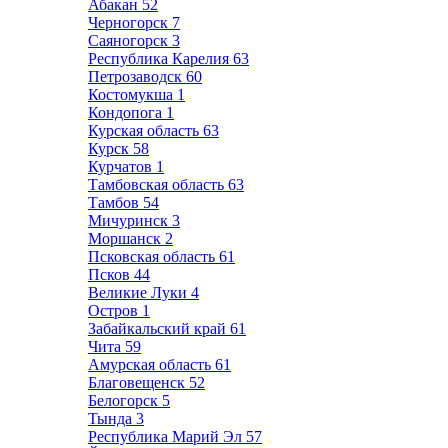
Абакан
52
Черногорск
7
Саяногорск
3
Республика Карелия
63
Петрозаводск
60
Костомукша
1
Кондопога
1
Курская область
63
Курск
58
Курчатов
1
Тамбовская область
63
Тамбов
54
Мичуринск
3
Моршанск
2
Псковская область
61
Псков
44
Великие Луки
4
Остров
1
Забайкальский край
61
Чита
59
Амурская область
61
Благовещенск
52
Белогорск
5
Тында
3
Республика Марий Эл
57