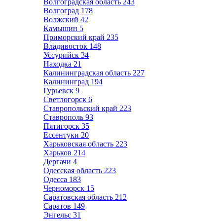
Волгоградская область
243
Волгоград
178
Волжский
42
Камышин
5
Приморский край
235
Владивосток
148
Уссурийск
34
Находка
21
Калининградская область
227
Калининград
194
Гурьевск
9
Светлогорск
6
Ставропольский край
223
Ставрополь
93
Пятигорск
35
Ессентуки
20
Харьковская область
223
Харьков
214
Дергачи
4
Одесская область
223
Одесса
183
Черноморск
15
Саратовская область
212
Саратов
149
Энгельс
31