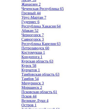
Жанаозен
2
Чеченская Республика
65
Грозный
44
Урус-Мартан
7
Гудермес
6
Республика Хакасия
64
Абакан
52
Черногорск
7
Саяногорск
3
Республика Карелия
63
Петрозаводск
60
Костомукша
1
Кондопога
1
Курская область
63
Курск
58
Курчатов
1
Тамбовская область
63
Тамбов
54
Мичуринск
3
Моршанск
2
Псковская область
61
Псков
44
Великие Луки
4
Остров
1