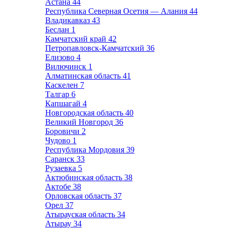
Астана
44
Республика Северная Осетия — Алания
44
Владикавказ
43
Беслан
1
Камчатский край
42
Петропавловск-Камчатский
36
Елизово
4
Вилючинск
1
Алматинская область
41
Каскелен
7
Талгар
6
Капшагай
4
Новгородская область
40
Великий Новгород
36
Боровичи
2
Чудово
1
Республика Мордовия
39
Саранск
33
Рузаевка
5
Актюбинская область
38
Актобе
38
Орловская область
37
Орел
37
Атырауская область
34
Атырау
34