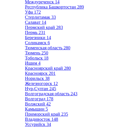
Междуреченск
14
Республика Башкортостан
289
Уфа
172
Стерлитамак
33
Салават
14
Пермский край
283
Пермь
231
Березники
14
Соликамск
6
Тюменская область
280
Тюмень
250
Тобольск
18
Ишим
4
Красноярский край
280
Красноярск
201
Норильск
38
Железногорск
12
Нур-Султан
245
Волгоградская область
243
Волгоград
178
Волжский
42
Камышин
5
Приморский край
235
Владивосток
148
Уссурийск
34