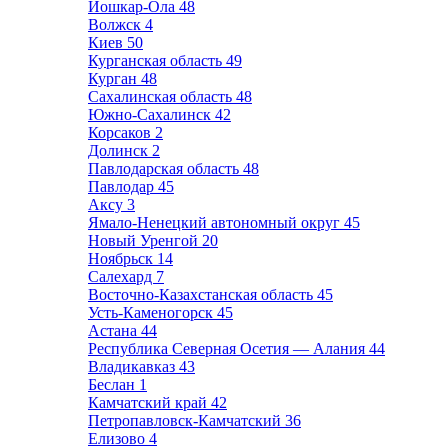
Йошкар-Ола
48
Волжск
4
Киев
50
Курганская область
49
Курган
48
Сахалинская область
48
Южно-Сахалинск
42
Корсаков
2
Долинск
2
Павлодарская область
48
Павлодар
45
Аксу
3
Ямало-Ненецкий автономный округ
45
Новый Уренгой
20
Ноябрьск
14
Салехард
7
Восточно-Казахстанская область
45
Усть-Каменогорск
45
Астана
44
Республика Северная Осетия — Алания
44
Владикавказ
43
Беслан
1
Камчатский край
42
Петропавловск-Камчатский
36
Елизово
4