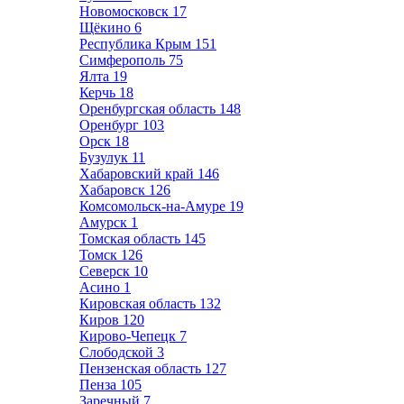
Новомосковск
17
Щёкино
6
Республика Крым
151
Симферополь
75
Ялта
19
Керчь
18
Оренбургская область
148
Оренбург
103
Орск
18
Бузулук
11
Хабаровский край
146
Хабаровск
126
Комсомольск-на-Амуре
19
Амурск
1
Томская область
145
Томск
126
Северск
10
Асино
1
Кировская область
132
Киров
120
Кирово-Чепецк
7
Слободской
3
Пензенская область
127
Пенза
105
Заречный
7