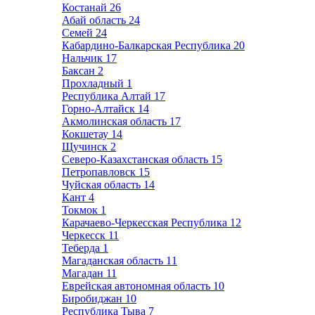
Костанай
26
Абай область
24
Семей
24
Кабардино-Балкарская Республика
20
Нальчик
17
Баксан
2
Прохладный
1
Республика Алтай
17
Горно-Алтайск
14
Акмолинская область
17
Кокшетау
14
Щучинск
2
Северо-Казахстанская область
15
Петропавловск
15
Чуйская область
14
Кант
4
Токмок
1
Карачаево-Черкесская Республика
12
Черкесск
11
Теберда
1
Магаданская область
11
Магадан
11
Еврейская автономная область
10
Биробиджан
10
Республика Тыва
7