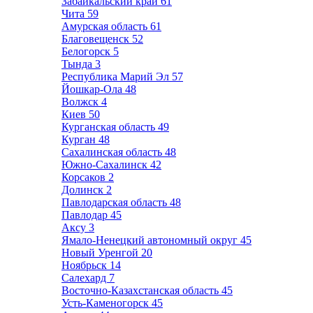
Забайкальский край
61
Чита
59
Амурская область
61
Благовещенск
52
Белогорск
5
Тында
3
Республика Марий Эл
57
Йошкар-Ола
48
Волжск
4
Киев
50
Курганская область
49
Курган
48
Сахалинская область
48
Южно-Сахалинск
42
Корсаков
2
Долинск
2
Павлодарская область
48
Павлодар
45
Аксу
3
Ямало-Ненецкий автономный округ
45
Новый Уренгой
20
Ноябрьск
14
Салехард
7
Восточно-Казахстанская область
45
Усть-Каменогорск
45