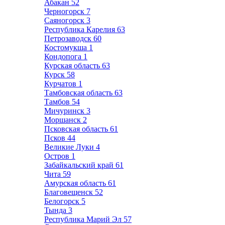
Абакан
52
Черногорск
7
Саяногорск
3
Республика Карелия
63
Петрозаводск
60
Костомукша
1
Кондопога
1
Курская область
63
Курск
58
Курчатов
1
Тамбовская область
63
Тамбов
54
Мичуринск
3
Моршанск
2
Псковская область
61
Псков
44
Великие Луки
4
Остров
1
Забайкальский край
61
Чита
59
Амурская область
61
Благовещенск
52
Белогорск
5
Тында
3
Республика Марий Эл
57