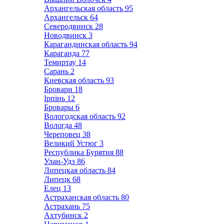
Архангельская область
95
Архангельск
64
Северодвинск
28
Новодвинск
3
Карагандинская область
94
Караганда
77
Темиртау
14
Сарань
2
Киевская область
93
Бровари
18
Ірпінь
12
Бровары
6
Вологодская область
92
Вологда
48
Череповец
38
Великий Устюг
3
Республика Бурятия
88
Улан-Удэ
86
Липецкая область
84
Липецк
68
Елец
13
Астраханская область
80
Астрахань
75
Ахтубинск
2