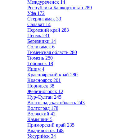
Междуреченск
14
Республика Башкортостан
289
Уфа
172
Стерлитамак
33
Салават
14
Пермский край
283
Пермь
231
Березники
14
Соликамск
6
Тюменская область
280
Тюмень
250
Тобольск
18
Ишим
4
Красноярский край
280
Красноярск
201
Норильск
38
Железногорск
12
Нур-Султан
245
Волгоградская область
243
Волгоград
178
Волжский
42
Камышин
5
Приморский край
235
Владивосток
148
Уссурийск
34