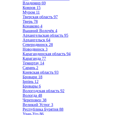
Владимир
69
Ковров
15
Муром
11
Тверская область
97
Тверь
78
Конаково
4
Вышний Волочёк
4
Архангельская область
95
Архангельск
64
Северодвинск
28
Новодвинск
3
Карагандинская область
94
Караганда
77
Темиртау
14
Сарань
2
Киевская область
93
Бровари
18
Ірпінь
12
Бровары
6
Вологодская область
92
Вологда
48
Череповец
38
Великий Устюг
3
Республика Бурятия
88
Улан-Удэ
86