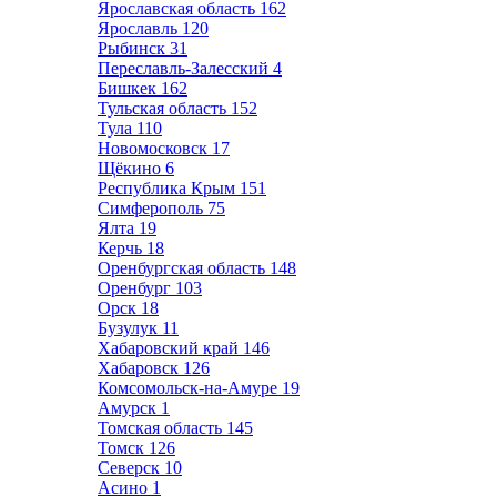
Ярославская область
162
Ярославль
120
Рыбинск
31
Переславль-Залесский
4
Бишкек
162
Тульская область
152
Тула
110
Новомосковск
17
Щёкино
6
Республика Крым
151
Симферополь
75
Ялта
19
Керчь
18
Оренбургская область
148
Оренбург
103
Орск
18
Бузулук
11
Хабаровский край
146
Хабаровск
126
Комсомольск-на-Амуре
19
Амурск
1
Томская область
145
Томск
126
Северск
10
Асино
1