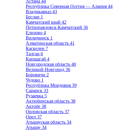
Астана
44
Республика Северная Осетия — Алания
44
Владикавказ
43
Беслан
1
Камчатский край
42
Петропавловск-Камчатский
36
Елизово
4
Вилючинск
1
Алматинская область
41
Каскелен
7
Талгар
6
Капшагай
4
Новгородская область
40
Великий Новгород
36
Боровичи
2
Чудово
1
Республика Мордовия
39
Саранск
33
Рузаевка
5
Актюбинская область
38
Актобе
38
Орловская область
37
Орел
37
Атырауская область
34
Атырау
34