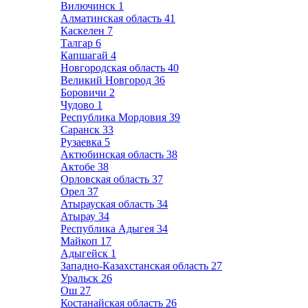
Вилючинск
1
Алматинская область
41
Каскелен
7
Талгар
6
Капшагай
4
Новгородская область
40
Великий Новгород
36
Боровичи
2
Чудово
1
Республика Мордовия
39
Саранск
33
Рузаевка
5
Актюбинская область
38
Актобе
38
Орловская область
37
Орел
37
Атырауская область
34
Атырау
34
Республика Адыгея
34
Майкоп
17
Адыгейск
1
Западно-Казахстанская область
27
Уральск
26
Ош
27
Костанайская область
26