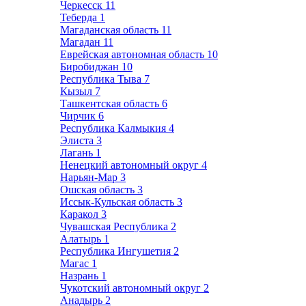
Черкесск
11
Теберда
1
Магаданская область
11
Магадан
11
Еврейская автономная область
10
Биробиджан
10
Республика Тыва
7
Кызыл
7
Ташкентская область
6
Чирчик
6
Республика Калмыкия
4
Элиста
3
Лагань
1
Ненецкий автономный округ
4
Нарьян-Мар
3
Ошская область
3
Иссык-Кульская область
3
Каракол
3
Чувашская Республика
2
Алатырь
1
Республика Ингушетия
2
Магас
1
Назрань
1
Чукотский автономный округ
2
Анадырь
2