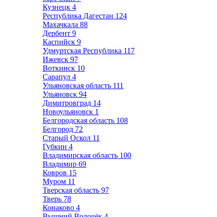
Кузнецк
4
Республика Дагестан
124
Махачкала
88
Дербент
9
Каспийск
9
Удмуртская Республика
117
Ижевск
97
Воткинск
10
Сарапул
4
Ульяновская область
111
Ульяновск
94
Димитровград
14
Новоульяновск
1
Белгородская область
108
Белгород
72
Старый Оскол
11
Губкин
4
Владимирская область
100
Владимир
69
Ковров
15
Муром
11
Тверская область
97
Тверь
78
Конаково
4
Вышний Волочёк
4