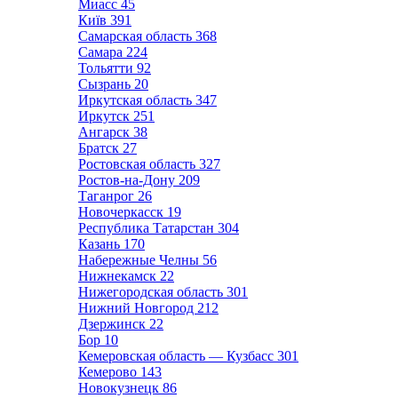
Миасс
45
Київ
391
Самарская область
368
Самара
224
Тольятти
92
Сызрань
20
Иркутская область
347
Иркутск
251
Ангарск
38
Братск
27
Ростовская область
327
Ростов-на-Дону
209
Таганрог
26
Новочеркасск
19
Республика Татарстан
304
Казань
170
Набережные Челны
56
Нижнекамск
22
Нижегородская область
301
Нижний Новгород
212
Дзержинск
22
Бор
10
Кемеровская область — Кузбасс
301
Кемерово
143
Новокузнецк
86