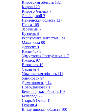
Кировская область
132
Киров
120
Кирово-Чепецк
7
Слободской
3
Пензенская область
127
Пенза
105
Заречный
7
Кузнецк
4
Республика Дагестан
124
Махачкала
88
Дербент
9
Каспийск
9
Удмуртская Республика
117
Ижевск
97
Воткинск
10
Сарапул
4
Ульяновская область
111
Ульяновск
94
Димитровград
14
Новоульяновск
1
Белгородская область
108
Белгород
72
Старый Оскол
11
Губкин
4
Владимирская область
100