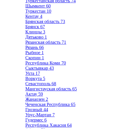
Туркестанская область
74
Шымкент
60
Туркестан
10
Кентау
4
Брянская область
73
Брянск
67
Клинцы
3
Дятьково
1
Рязанская область
71
Рязань
66
Рыбное
1
Скопин
1
Республика Коми
70
Сыктывкар
43
Ухта
17
Воркута
5
Севастополь
68
Мангистауская область
65
Актау
59
Жанаозен
2
Чеченская Республика
65
Грозный
44
Урус-Мартан
7
Гудермес
6
Республика Хакасия
64