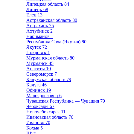
Липецкая область
84
Липецк
68
Елец
13
Астраханская область
80
Астрахань
75
Ахтубинск
2
Нариманов
1
Республика Саха (Якутия)
80
Якутск
72
Покровск
1
Мурманская область
80
Мурманск
45
Апатиты
10
Североморск
7
Калужская область
79
Калуга
46
Обнинск
19
Малоярославец
6
Чувашская Республика — Чувашия
79
Чебоксары
67
Новочебоксарск
11
Ивановская область
76
Иваново
70
Кохма
5
Шуя
1