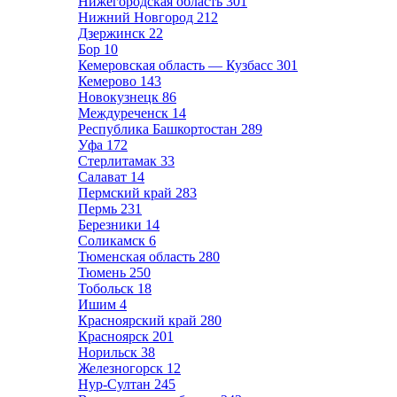
Нижегородская область
301
Нижний Новгород
212
Дзержинск
22
Бор
10
Кемеровская область — Кузбасс
301
Кемерово
143
Новокузнецк
86
Междуреченск
14
Республика Башкортостан
289
Уфа
172
Стерлитамак
33
Салават
14
Пермский край
283
Пермь
231
Березники
14
Соликамск
6
Тюменская область
280
Тюмень
250
Тобольск
18
Ишим
4
Красноярский край
280
Красноярск
201
Норильск
38
Железногорск
12
Нур-Султан
245