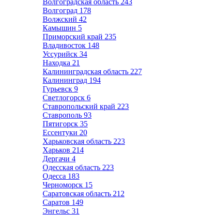
Волгоградская область
243
Волгоград
178
Волжский
42
Камышин
5
Приморский край
235
Владивосток
148
Уссурийск
34
Находка
21
Калининградская область
227
Калининград
194
Гурьевск
9
Светлогорск
6
Ставропольский край
223
Ставрополь
93
Пятигорск
35
Ессентуки
20
Харьковская область
223
Харьков
214
Дергачи
4
Одесская область
223
Одесса
183
Черноморск
15
Саратовская область
212
Саратов
149
Энгельс
31