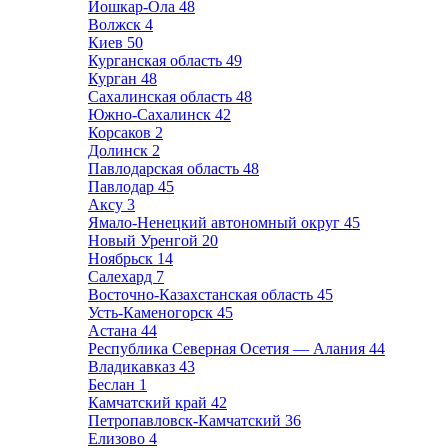
Йошкар-Ола
48
Волжск
4
Киев
50
Курганская область
49
Курган
48
Сахалинская область
48
Южно-Сахалинск
42
Корсаков
2
Долинск
2
Павлодарская область
48
Павлодар
45
Аксу
3
Ямало-Ненецкий автономный округ
45
Новый Уренгой
20
Ноябрьск
14
Салехард
7
Восточно-Казахстанская область
45
Усть-Каменогорск
45
Астана
44
Республика Северная Осетия — Алания
44
Владикавказ
43
Беслан
1
Камчатский край
42
Петропавловск-Камчатский
36
Елизово
4