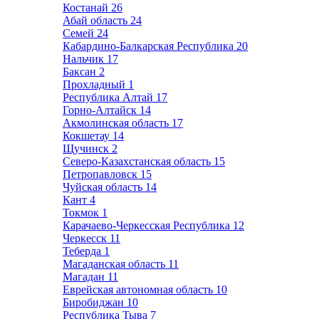
Костанай
26
Абай область
24
Семей
24
Кабардино-Балкарская Республика
20
Нальчик
17
Баксан
2
Прохладный
1
Республика Алтай
17
Горно-Алтайск
14
Акмолинская область
17
Кокшетау
14
Щучинск
2
Северо-Казахстанская область
15
Петропавловск
15
Чуйская область
14
Кант
4
Токмок
1
Карачаево-Черкесская Республика
12
Черкесск
11
Теберда
1
Магаданская область
11
Магадан
11
Еврейская автономная область
10
Биробиджан
10
Республика Тыва
7