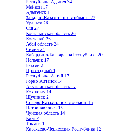
Республика Адыгея
34
Майкоп
17
Адыгейск
1
Западно-Казахстанская область
27
Уральск
26
Ош
27
Костанайская область
26
Костанай
26
Абай область
24
Семей
24
Кабардино-Балкарская Республика
20
Нальчик
17
Баксан
2
Прохладный
1
Республика Алтай
17
Горно-Алтайск
14
Акмолинская область
17
Кокшетау
14
Щучинск
2
Северо-Казахстанская область
15
Петропавловск
15
Чуйская область
14
Кант
4
Токмок
1
Карачаево-Черкесская Республика
12