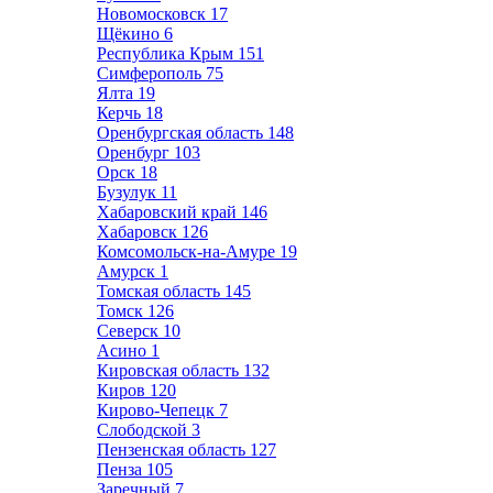
Новомосковск
17
Щёкино
6
Республика Крым
151
Симферополь
75
Ялта
19
Керчь
18
Оренбургская область
148
Оренбург
103
Орск
18
Бузулук
11
Хабаровский край
146
Хабаровск
126
Комсомольск-на-Амуре
19
Амурск
1
Томская область
145
Томск
126
Северск
10
Асино
1
Кировская область
132
Киров
120
Кирово-Чепецк
7
Слободской
3
Пензенская область
127
Пенза
105
Заречный
7