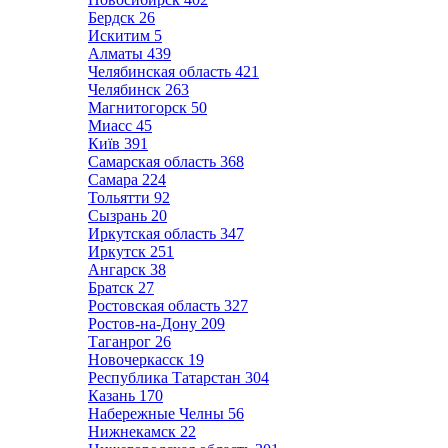
Бердск
26
Искитим
5
Алматы
439
Челябинская область
421
Челябинск
263
Магнитогорск
50
Миасс
45
Київ
391
Самарская область
368
Самара
224
Тольятти
92
Сызрань
20
Иркутская область
347
Иркутск
251
Ангарск
38
Братск
27
Ростовская область
327
Ростов-на-Дону
209
Таганрог
26
Новочеркасск
19
Республика Татарстан
304
Казань
170
Набережные Челны
56
Нижнекамск
22