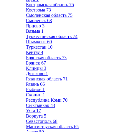
Костромская область
75
Кострома
73
Смоленская область
75
Смоленск
68
Ярцево
3
Вязьма
1
Туркестанская область
74
Шымкент
60
Туркестан
10
Кентау
4
Брянская область
73
Брянск
67
Клинцы
3
Дятьково
1
Рязанская область
71
Рязань
66
Рыбное
1
Скопин
1
Республика Коми
70
Сыктывкар
43
Ухта
17
Воркута
5
Севастополь
68
Мангистауская область
65
Актау
59