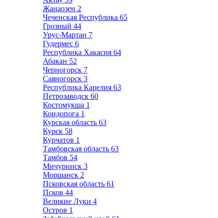
Жанаозен
2
Чеченская Республика
65
Грозный
44
Урус-Мартан
7
Гудермес
6
Республика Хакасия
64
Абакан
52
Черногорск
7
Саяногорск
3
Республика Карелия
63
Петрозаводск
60
Костомукша
1
Кондопога
1
Курская область
63
Курск
58
Курчатов
1
Тамбовская область
63
Тамбов
54
Мичуринск
3
Моршанск
2
Псковская область
61
Псков
44
Великие Луки
4
Остров
1