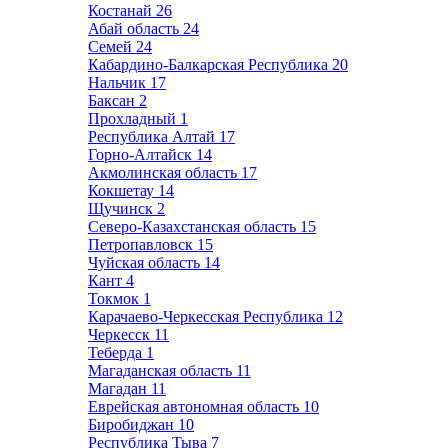
Костанай
26
Абай область
24
Семей
24
Кабардино-Балкарская Республика
20
Нальчик
17
Баксан
2
Прохладный
1
Республика Алтай
17
Горно-Алтайск
14
Акмолинская область
17
Кокшетау
14
Щучинск
2
Северо-Казахстанская область
15
Петропавловск
15
Чуйская область
14
Кант
4
Токмок
1
Карачаево-Черкесская Республика
12
Черкесск
11
Теберда
1
Магаданская область
11
Магадан
11
Еврейская автономная область
10
Биробиджан
10
Республика Тыва
7