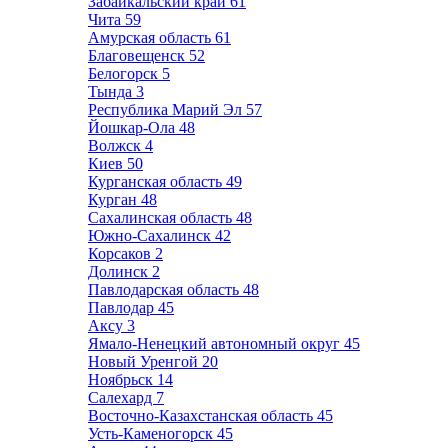
Забайкальский край
61
Чита
59
Амурская область
61
Благовещенск
52
Белогорск
5
Тында
3
Республика Марий Эл
57
Йошкар-Ола
48
Волжск
4
Киев
50
Курганская область
49
Курган
48
Сахалинская область
48
Южно-Сахалинск
42
Корсаков
2
Долинск
2
Павлодарская область
48
Павлодар
45
Аксу
3
Ямало-Ненецкий автономный округ
45
Новый Уренгой
20
Ноябрьск
14
Салехард
7
Восточно-Казахстанская область
45
Усть-Каменогорск
45