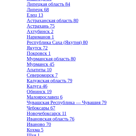
Липецкая область
84
Липецк
68
Елец
13
Астраханская область
80
Астрахань
75
Ахтубинск
2
Нариманов
1
Республика Саха (Якутия)
80
Якутск
72
Покровск
1
Мурманская область
80
Мурманск
45
Апатиты
10
Североморск
7
Калужская область
79
Калуга
46
Обнинск
19
Малоярославец
6
Чувашская Республика — Чувашия
79
Чебоксары
67
Новочебоксарск
11
Ивановская область
76
Иваново
70
Кохма
5
Шуя
1