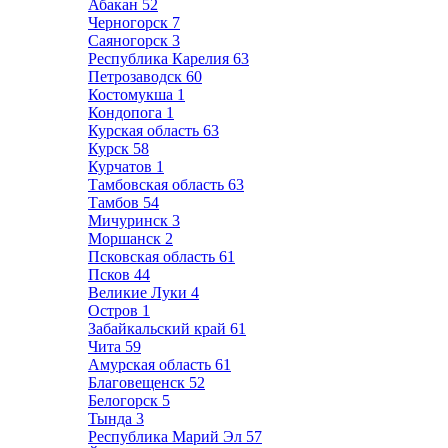
Абакан
52
Черногорск
7
Саяногорск
3
Республика Карелия
63
Петрозаводск
60
Костомукша
1
Кондопога
1
Курская область
63
Курск
58
Курчатов
1
Тамбовская область
63
Тамбов
54
Мичуринск
3
Моршанск
2
Псковская область
61
Псков
44
Великие Луки
4
Остров
1
Забайкальский край
61
Чита
59
Амурская область
61
Благовещенск
52
Белогорск
5
Тында
3
Республика Марий Эл
57