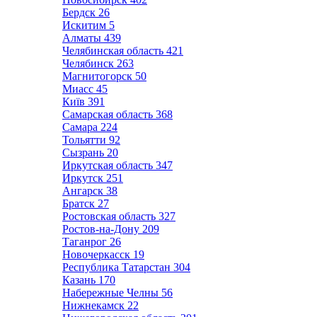
Бердск
26
Искитим
5
Алматы
439
Челябинская область
421
Челябинск
263
Магнитогорск
50
Миасс
45
Київ
391
Самарская область
368
Самара
224
Тольятти
92
Сызрань
20
Иркутская область
347
Иркутск
251
Ангарск
38
Братск
27
Ростовская область
327
Ростов-на-Дону
209
Таганрог
26
Новочеркасск
19
Республика Татарстан
304
Казань
170
Набережные Челны
56
Нижнекамск
22