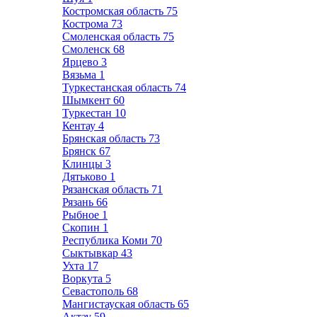
Костромская область
75
Кострома
73
Смоленская область
75
Смоленск
68
Ярцево
3
Вязьма
1
Туркестанская область
74
Шымкент
60
Туркестан
10
Кентау
4
Брянская область
73
Брянск
67
Клинцы
3
Дятьково
1
Рязанская область
71
Рязань
66
Рыбное
1
Скопин
1
Республика Коми
70
Сыктывкар
43
Ухта
17
Воркута
5
Севастополь
68
Мангистауская область
65
Актау
59