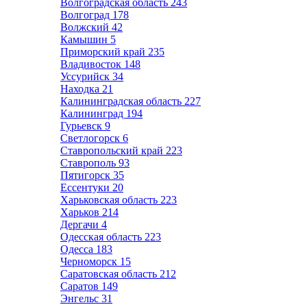
Волгоградская область
243
Волгоград
178
Волжский
42
Камышин
5
Приморский край
235
Владивосток
148
Уссурийск
34
Находка
21
Калининградская область
227
Калининград
194
Гурьевск
9
Светлогорск
6
Ставропольский край
223
Ставрополь
93
Пятигорск
35
Ессентуки
20
Харьковская область
223
Харьков
214
Дергачи
4
Одесская область
223
Одесса
183
Черноморск
15
Саратовская область
212
Саратов
149
Энгельс
31