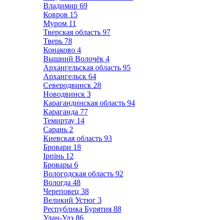
Владимир
69
Ковров
15
Муром
11
Тверская область
97
Тверь
78
Конаково
4
Вышний Волочёк
4
Архангельская область
95
Архангельск
64
Северодвинск
28
Новодвинск
3
Карагандинская область
94
Караганда
77
Темиртау
14
Сарань
2
Киевская область
93
Бровари
18
Ірпінь
12
Бровары
6
Вологодская область
92
Вологда
48
Череповец
38
Великий Устюг
3
Республика Бурятия
88
Улан-Удэ
86