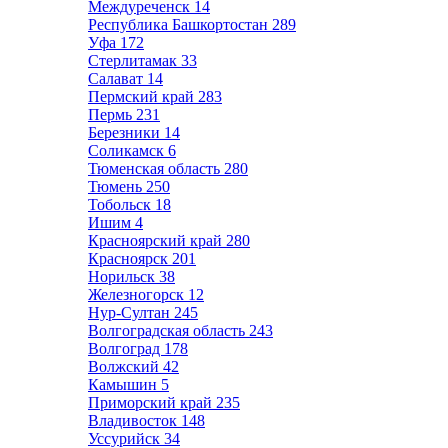
Междуреченск
14
Республика Башкортостан
289
Уфа
172
Стерлитамак
33
Салават
14
Пермский край
283
Пермь
231
Березники
14
Соликамск
6
Тюменская область
280
Тюмень
250
Тобольск
18
Ишим
4
Красноярский край
280
Красноярск
201
Норильск
38
Железногорск
12
Нур-Султан
245
Волгоградская область
243
Волгоград
178
Волжский
42
Камышин
5
Приморский край
235
Владивосток
148
Уссурийск
34