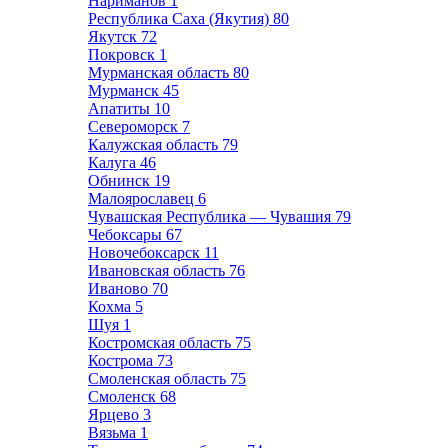
Нариманов
1
Республика Саха (Якутия)
80
Якутск
72
Покровск
1
Мурманская область
80
Мурманск
45
Апатиты
10
Североморск
7
Калужская область
79
Калуга
46
Обнинск
19
Малоярославец
6
Чувашская Республика — Чувашия
79
Чебоксары
67
Новочебоксарск
11
Ивановская область
76
Иваново
70
Кохма
5
Шуя
1
Костромская область
75
Кострома
73
Смоленская область
75
Смоленск
68
Ярцево
3
Вязьма
1