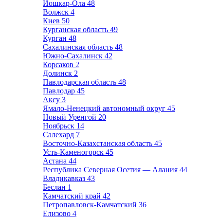
Йошкар-Ола
48
Волжск
4
Киев
50
Курганская область
49
Курган
48
Сахалинская область
48
Южно-Сахалинск
42
Корсаков
2
Долинск
2
Павлодарская область
48
Павлодар
45
Аксу
3
Ямало-Ненецкий автономный округ
45
Новый Уренгой
20
Ноябрьск
14
Салехард
7
Восточно-Казахстанская область
45
Усть-Каменогорск
45
Астана
44
Республика Северная Осетия — Алания
44
Владикавказ
43
Беслан
1
Камчатский край
42
Петропавловск-Камчатский
36
Елизово
4