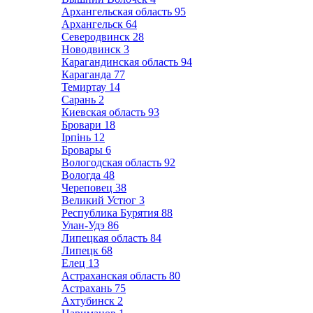
Архангельская область
95
Архангельск
64
Северодвинск
28
Новодвинск
3
Карагандинская область
94
Караганда
77
Темиртау
14
Сарань
2
Киевская область
93
Бровари
18
Ірпінь
12
Бровары
6
Вологодская область
92
Вологда
48
Череповец
38
Великий Устюг
3
Республика Бурятия
88
Улан-Удэ
86
Липецкая область
84
Липецк
68
Елец
13
Астраханская область
80
Астрахань
75
Ахтубинск
2