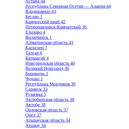
Астана
44
Республика Северная Осетия — Алания
44
Владикавказ
43
Беслан
1
Камчатский край
42
Петропавловск-Камчатский
36
Елизово
4
Вилючинск
1
Алматинская область
41
Каскелен
7
Талгар
6
Капшагай
4
Новгородская область
40
Великий Новгород
36
Боровичи
2
Чудово
1
Республика Мордовия
39
Саранск
33
Рузаевка
5
Актюбинская область
38
Актобе
38
Орловская область
37
Орел
37
Атырауская область
34
Атырау
34