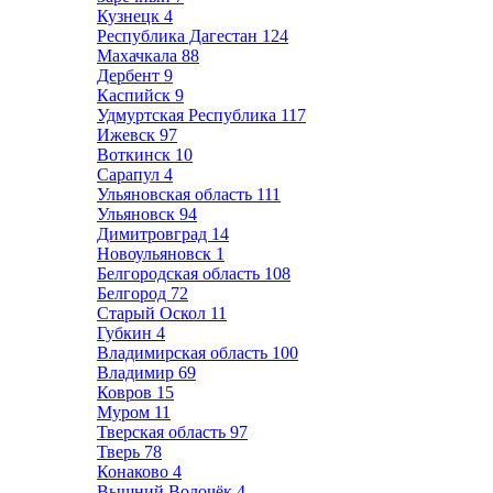
Кузнецк
4
Республика Дагестан
124
Махачкала
88
Дербент
9
Каспийск
9
Удмуртская Республика
117
Ижевск
97
Воткинск
10
Сарапул
4
Ульяновская область
111
Ульяновск
94
Димитровград
14
Новоульяновск
1
Белгородская область
108
Белгород
72
Старый Оскол
11
Губкин
4
Владимирская область
100
Владимир
69
Ковров
15
Муром
11
Тверская область
97
Тверь
78
Конаково
4
Вышний Волочёк
4