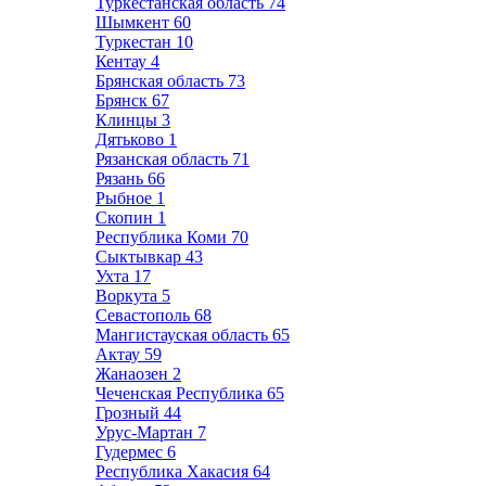
Туркестанская область
74
Шымкент
60
Туркестан
10
Кентау
4
Брянская область
73
Брянск
67
Клинцы
3
Дятьково
1
Рязанская область
71
Рязань
66
Рыбное
1
Скопин
1
Республика Коми
70
Сыктывкар
43
Ухта
17
Воркута
5
Севастополь
68
Мангистауская область
65
Актау
59
Жанаозен
2
Чеченская Республика
65
Грозный
44
Урус-Мартан
7
Гудермес
6
Республика Хакасия
64