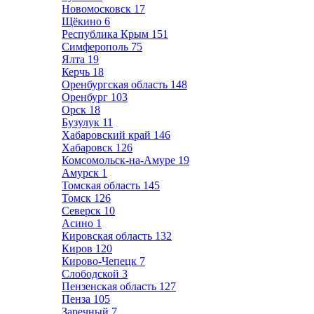
Новомосковск
17
Щёкино
6
Республика Крым
151
Симферополь
75
Ялта
19
Керчь
18
Оренбургская область
148
Оренбург
103
Орск
18
Бузулук
11
Хабаровский край
146
Хабаровск
126
Комсомольск-на-Амуре
19
Амурск
1
Томская область
145
Томск
126
Северск
10
Асино
1
Кировская область
132
Киров
120
Кирово-Чепецк
7
Слободской
3
Пензенская область
127
Пенза
105
Заречный
7