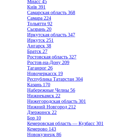
Миасс
45
Київ
391
Самарская область
368
Самара
224
Тольятти
92
Сызрань
20
Иркутская область
347
Иркутск
251
Ангарск
38
Братск
27
Ростовская область
327
Ростов-на-Дону
209
Таганрог
26
Новочеркасск
19
Республика Татарстан
304
Казань
170
Набережные Челны
56
Нижнекамск
22
Нижегородская область
301
Нижний Новгород
212
Дзержинск
22
Бор
10
Кемеровская область — Кузбасс
301
Кемерово
143
Новокузнецк
86