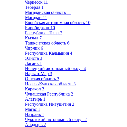
Черкесск
11
Теберда
1
Магаданская область
11
Магадан
11
Еврейская автономная область
10
Биробиджан
10
Республика Тыва
7
Кызыл
7
Ташкентская область
6
Чирчик
6
Республика Калмыкия
4
Элиста
3
Лагань
1
Ненецкий автономный округ
4
Нарьян-Мар
3
Ошская область
3
Иссык-Кульская область
3
Каракол
3
Чувашская Республика
2
Алатырь
1
Республика Ингушетия
2
Магас
1
Назрань
1
Чукотский автономный округ
2
Анадырь
2