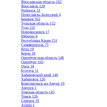
Ярославская область
162
Ярославль
120
Рыбинск
31
Переславль-Залесский
4
Бишкек
162
Тульская область
152
Тула
110
Новомосковск
17
Щёкино
6
Республика Крым
151
Симферополь
75
Ялта
19
Керчь
18
Оренбургская область
148
Оренбург
103
Орск
18
Бузулук
11
Хабаровский край
146
Хабаровск
126
Комсомольск-на-Амуре
19
Амурск
1
Томская область
145
Томск
126
Северск
10
Асино
1