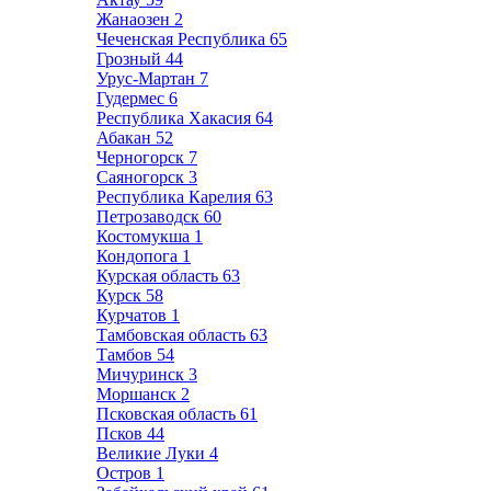
Жанаозен
2
Чеченская Республика
65
Грозный
44
Урус-Мартан
7
Гудермес
6
Республика Хакасия
64
Абакан
52
Черногорск
7
Саяногорск
3
Республика Карелия
63
Петрозаводск
60
Костомукша
1
Кондопога
1
Курская область
63
Курск
58
Курчатов
1
Тамбовская область
63
Тамбов
54
Мичуринск
3
Моршанск
2
Псковская область
61
Псков
44
Великие Луки
4
Остров
1