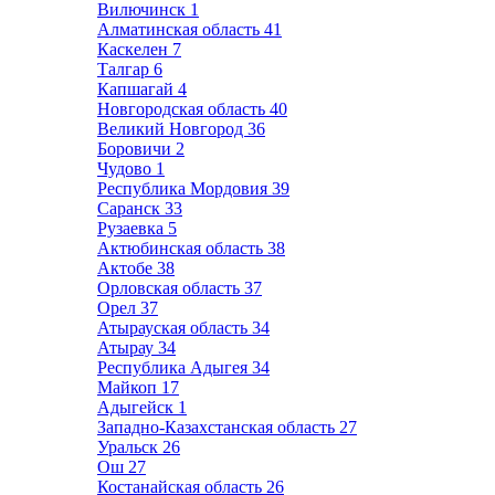
Вилючинск
1
Алматинская область
41
Каскелен
7
Талгар
6
Капшагай
4
Новгородская область
40
Великий Новгород
36
Боровичи
2
Чудово
1
Республика Мордовия
39
Саранск
33
Рузаевка
5
Актюбинская область
38
Актобе
38
Орловская область
37
Орел
37
Атырауская область
34
Атырау
34
Республика Адыгея
34
Майкоп
17
Адыгейск
1
Западно-Казахстанская область
27
Уральск
26
Ош
27
Костанайская область
26