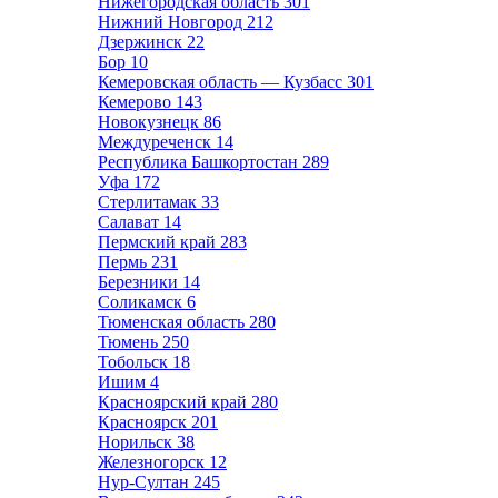
Нижегородская область
301
Нижний Новгород
212
Дзержинск
22
Бор
10
Кемеровская область — Кузбасс
301
Кемерово
143
Новокузнецк
86
Междуреченск
14
Республика Башкортостан
289
Уфа
172
Стерлитамак
33
Салават
14
Пермский край
283
Пермь
231
Березники
14
Соликамск
6
Тюменская область
280
Тюмень
250
Тобольск
18
Ишим
4
Красноярский край
280
Красноярск
201
Норильск
38
Железногорск
12
Нур-Султан
245