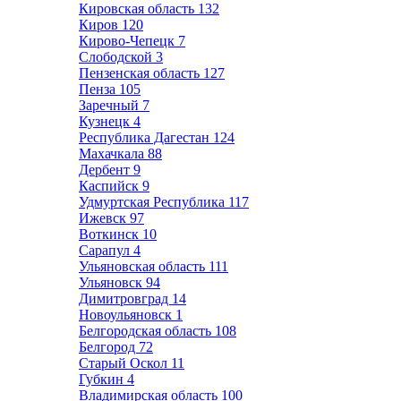
Кировская область
132
Киров
120
Кирово-Чепецк
7
Слободской
3
Пензенская область
127
Пенза
105
Заречный
7
Кузнецк
4
Республика Дагестан
124
Махачкала
88
Дербент
9
Каспийск
9
Удмуртская Республика
117
Ижевск
97
Воткинск
10
Сарапул
4
Ульяновская область
111
Ульяновск
94
Димитровград
14
Новоульяновск
1
Белгородская область
108
Белгород
72
Старый Оскол
11
Губкин
4
Владимирская область
100