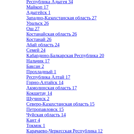
Республика Адыгея
34
Майкоп
17
Адыгейск
1
Западно-Казахстанская область
27
Уральск
26
Ош
27
Костанайская область
26
Костанай
26
Абай область
24
Семей
24
Кабардино-Балкарская Республика
20
Нальчик
17
Баксан
2
Прохладный
1
Республика Алтай
17
Горно-Алтайск
14
Акмолинская область
17
Кокшетау
14
Щучинск
2
Северо-Казахстанская область
15
Петропавловск
15
Чуйская область
14
Кант
4
Токмок
1
Карачаево-Черкесская Республика
12