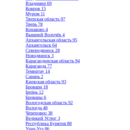
Владимир
69
Ковров
15
Муром
11
Тверская область
97
Тверь
78
Конаково
4
Вышний Волочёк
4
Архангельская область
95
Архангельск
64
Северодвинск
28
Новодвинск
3
Карагандинская область
94
Караганда
77
Темиртау
14
Сарань
2
Киевская область
93
Бровари
18
Ірпінь
12
Бровары
6
Вологодская область
92
Вологда
48
Череповец
38
Великий Устюг
3
Республика Бурятия
88
Улан-Удэ
86