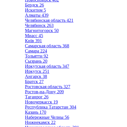
Бердск
26
Искитим
5
Алматы
439
Челябинская область
421
Челябинск
263
Магнитогорск
50
Миасс
45
Київ
391
Самарская область
368
Самара
224
Тольятти
92
Сызрань
20
Иркутская область
347
Иркутск
251
Ангарск
38
Братск
27
Ростовская область
327
Ростов-на-Дону
209
Таганрог
26
Новочеркасск
19
Республика Татарстан
304
Казань
170
Набережные Челны
56
Нижнекамск
22