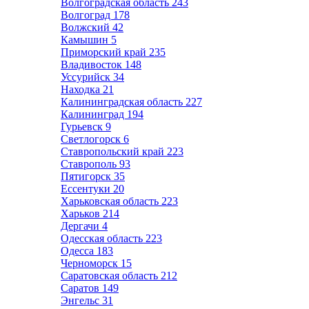
Волгоградская область
243
Волгоград
178
Волжский
42
Камышин
5
Приморский край
235
Владивосток
148
Уссурийск
34
Находка
21
Калининградская область
227
Калининград
194
Гурьевск
9
Светлогорск
6
Ставропольский край
223
Ставрополь
93
Пятигорск
35
Ессентуки
20
Харьковская область
223
Харьков
214
Дергачи
4
Одесская область
223
Одесса
183
Черноморск
15
Саратовская область
212
Саратов
149
Энгельс
31