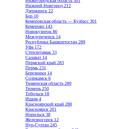
Нижегородская область
301
Нижний Новгород
212
Дзержинск
22
Бор
10
Кемеровская область — Кузбасс
301
Кемерово
143
Новокузнецк
86
Междуреченск
14
Республика Башкортостан
289
Уфа
172
Стерлитамак
33
Салават
14
Пермский край
283
Пермь
231
Березники
14
Соликамск
6
Тюменская область
280
Тюмень
250
Тобольск
18
Ишим
4
Красноярский край
280
Красноярск
201
Норильск
38
Железногорск
12
Нур-Султан
245