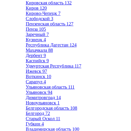
Кировская область
132
Киров
120
Кирово-Чепецк
7
Слободской
3
Пензенская область
127
Пенза
105
Заречный
7
Кузнецк
4
Республика Дагестан
124
Махачкала
88
Дербент
9
Каспийск
9
Удмуртская Республика
117
Ижевск
97
Воткинск
10
Сарапул
4
Ульяновская область
111
Ульяновск
94
Димитровград
14
Новоульяновск
1
Белгородская область
108
Белгород
72
Старый Оскол
11
Губкин
4
Владимирская область
100