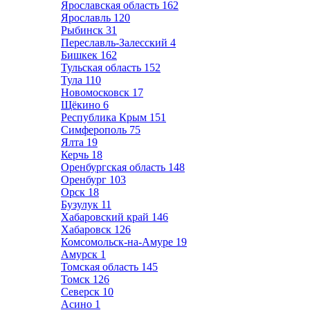
Ярославская область
162
Ярославль
120
Рыбинск
31
Переславль-Залесский
4
Бишкек
162
Тульская область
152
Тула
110
Новомосковск
17
Щёкино
6
Республика Крым
151
Симферополь
75
Ялта
19
Керчь
18
Оренбургская область
148
Оренбург
103
Орск
18
Бузулук
11
Хабаровский край
146
Хабаровск
126
Комсомольск-на-Амуре
19
Амурск
1
Томская область
145
Томск
126
Северск
10
Асино
1