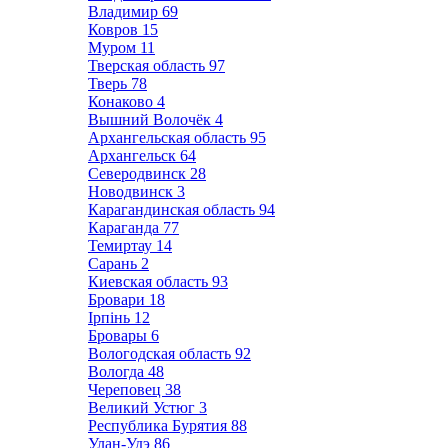
Владимир
69
Ковров
15
Муром
11
Тверская область
97
Тверь
78
Конаково
4
Вышний Волочёк
4
Архангельская область
95
Архангельск
64
Северодвинск
28
Новодвинск
3
Карагандинская область
94
Караганда
77
Темиртау
14
Сарань
2
Киевская область
93
Бровари
18
Ірпінь
12
Бровары
6
Вологодская область
92
Вологда
48
Череповец
38
Великий Устюг
3
Республика Бурятия
88
Улан-Удэ
86