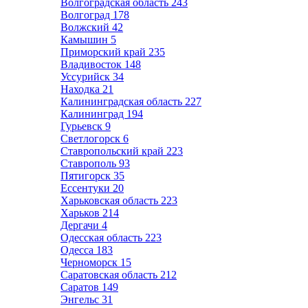
Волгоградская область
243
Волгоград
178
Волжский
42
Камышин
5
Приморский край
235
Владивосток
148
Уссурийск
34
Находка
21
Калининградская область
227
Калининград
194
Гурьевск
9
Светлогорск
6
Ставропольский край
223
Ставрополь
93
Пятигорск
35
Ессентуки
20
Харьковская область
223
Харьков
214
Дергачи
4
Одесская область
223
Одесса
183
Черноморск
15
Саратовская область
212
Саратов
149
Энгельс
31