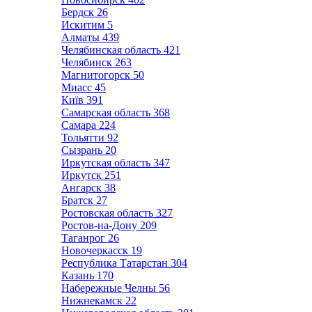
Бердск
26
Искитим
5
Алматы
439
Челябинская область
421
Челябинск
263
Магнитогорск
50
Миасс
45
Київ
391
Самарская область
368
Самара
224
Тольятти
92
Сызрань
20
Иркутская область
347
Иркутск
251
Ангарск
38
Братск
27
Ростовская область
327
Ростов-на-Дону
209
Таганрог
26
Новочеркасск
19
Республика Татарстан
304
Казань
170
Набережные Челны
56
Нижнекамск
22