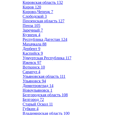
Кировская область
132
Киров
120
Кирово-Чепецк
7
Слободской
3
Пензенская область
127
Пенза
105
Заречный
7
Кузнецк
4
Республика Дагестан
124
Махачкала
88
Дербент
9
Каспийск
9
Удмуртская Республика
117
Ижевск
97
Воткинск
10
Сарапул
4
Ульяновская область
111
Ульяновск
94
Димитровград
14
Новоульяновск
1
Белгородская область
108
Белгород
72
Старый Оскол
11
Губкин
4
Владимирская область
100