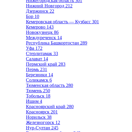
Нижегородская область
301
Нижний Новгород
212
Дзержинск
22
Бор
10
Кемеровская область — Кузбасс
301
Кемерово
143
Новокузнецк
86
Междуреченск
14
Республика Башкортостан
289
Уфа
172
Стерлитамак
33
Салават
14
Пермский край
283
Пермь
231
Березники
14
Соликамск
6
Тюменская область
280
Тюмень
250
Тобольск
18
Ишим
4
Красноярский край
280
Красноярск
201
Норильск
38
Железногорск
12
Нур-Султан
245