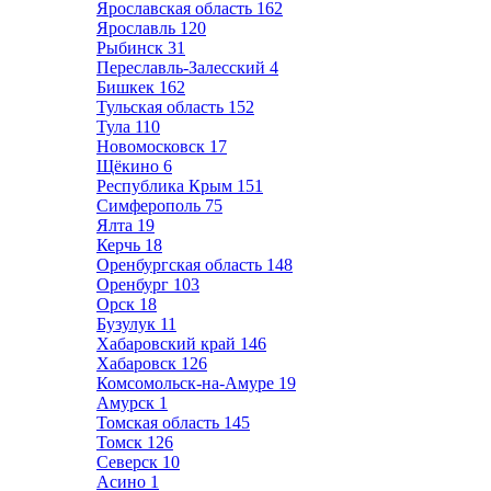
Ярославская область
162
Ярославль
120
Рыбинск
31
Переславль-Залесский
4
Бишкек
162
Тульская область
152
Тула
110
Новомосковск
17
Щёкино
6
Республика Крым
151
Симферополь
75
Ялта
19
Керчь
18
Оренбургская область
148
Оренбург
103
Орск
18
Бузулук
11
Хабаровский край
146
Хабаровск
126
Комсомольск-на-Амуре
19
Амурск
1
Томская область
145
Томск
126
Северск
10
Асино
1